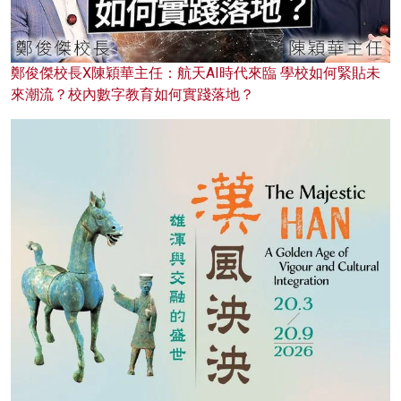
鄭俊傑校長X陳穎華主任：航天AI時代來臨 學校如何緊貼未
來潮流？校內數字教育如何實踐落地？