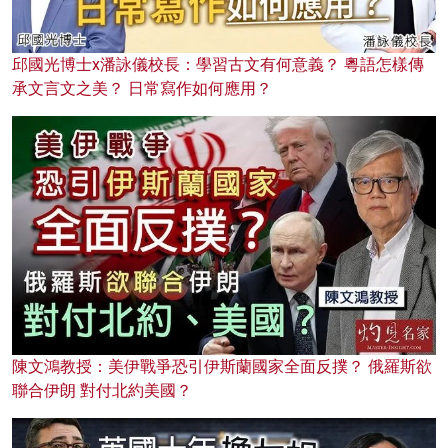
邱國光博士x潘詠儀校長：學習古文有何意義？ 粵語怎樣傳
承文言文之美？ 日常寫作如何應用？
陳文鴻教授：美伊戰爭恐引伊斯蘭國家全面反撲？ 俄羅斯欲
聯合伊朗 對付北約美國？