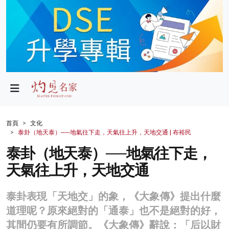
政局
教育
文化
財經
首頁
文化
泰卦（地天泰）──地氣往下走，天氣往上升，天地交通 | 布裕民
生活
泰卦（地天泰）──地氣往下走，
健康
天氣往上升，天地交通
商業
泰卦表現「天地交」的象，《大象傳》提出什麼
科技
道理呢？原來絕對的「通泰」也不是絕對的好，
影片
其間仍要有所調節。《大象傳》辭說：「后以財