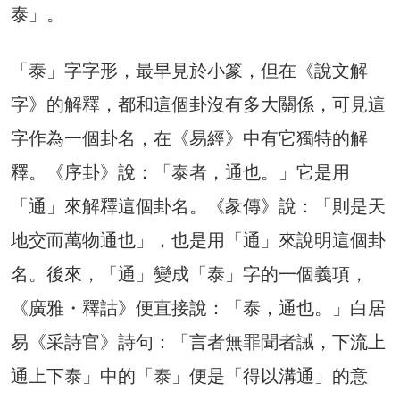
泰」。
「泰」字字形，最早見於小篆，但在《說文解
字》的解釋，都和這個卦沒有多大關係，可見這
字作為一個卦名，在《易經》中有它獨特的解
釋。《序卦》說：「泰者，通也。」它是用
「通」來解釋這個卦名。《彖傳》說：「則是天
地交而萬物通也」，也是用「通」來說明這個卦
名。後來，「通」變成「泰」字的一個義項，
《廣雅・釋詁》便直接說：「泰，通也。」白居
易《采詩官》詩句：「言者無罪聞者誡，下流上
通上下泰」中的「泰」便是「得以溝通」的意