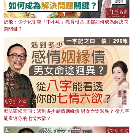
鄧飛：少子化衝擊「中小幼」教育根基 北都如何成為解決問
題關鍵？
曆法家侯天同：遇到多少感情姻緣債 男女命途迥異？ 從八字
能看透你的七情六欲？