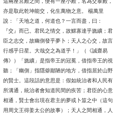
這兩座宮殿之間，便有一座小殿，名為交泰殿，
亦是取此乾坤能交，化生萬物之意。 楊萬里
說：「天地之道，何道也？一言而盡，曰：
『交』而已。君民之情交，故鰥寡達乎旒纊；君
臣之志交，故幽側發乎夢卜；天人之心交，故言
行感乎日星。大哉交之為道乎！」（《誠齋易
傳》）「旒纊」是指帝王的冠冕，借指帝王的視
聽；「幽側」指隱僻鄙陋的地方，借指居於山野
的賢士。這段話的意思是：假如統治者和人民有
所溝通，統治者會知道民間的疾苦；君臣的心意
相通，賢士會出現在君主的夢或卜筮之中（這句
用周文王得姜太公的故事）；天人之間相通，人