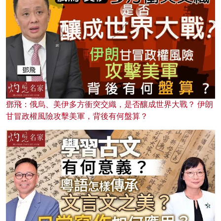
鄧飛：俄烏、美伊多方衝突交織，是否釀成世界大戰？ 伊朗
甘冒政權風險攻擊美軍，背後有何盤算？