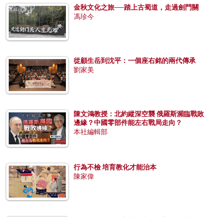
金秋文化之旅──踏上古蜀道，走過劍門關
馮珍今
從顧生岳到沈平：一個座右銘的兩代傳承
劉家美
陳文鴻教授：北約縱深空襲 俄羅斯瀕臨戰敗
邊緣？中國零部件能左右戰局走向？
本社編輯部
行為不檢 培育教化才能治本
陳家偉