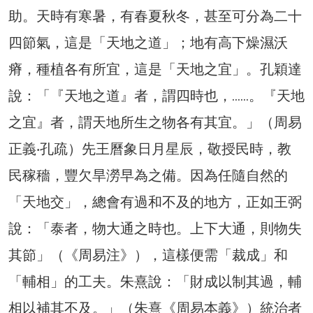
助。天時有寒暑，有春夏秋冬，甚至可分為二十
四節氣，這是「天地之道」；地有高下燥濕沃
瘠，種植各有所宜，這是「天地之宜」。孔穎達
說：「『天地之道』者，謂四時也，……。『天地
之宜』者，謂天地所生之物各有其宜。」（周易
正義‧孔疏）先王曆象日月星辰，敬授民時，教
民稼穡，豐欠旱澇早為之備。因為任隨自然的
「天地交」，總會有過和不及的地方，正如王弼
說：「泰者，物大通之時也。上下大通，則物失
其節」（《周易注》），這樣便需「裁成」和
「輔相」的工夫。朱熹說：「財成以制其過，輔
相以補其不及。」（朱熹《周易本義》）統治者