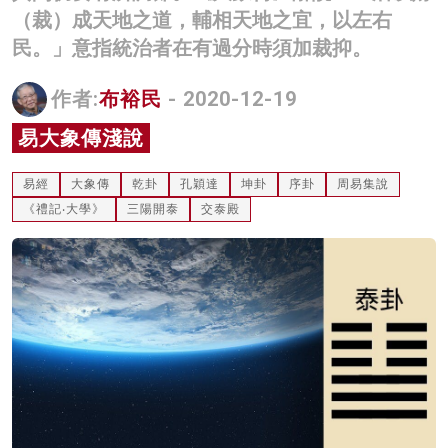
（裁）成天地之道，輔相天地之宜，以左右
名家榜
民。」意指統治者在有過分時須加裁抑。
灼見活動
作者:
布裕民
- 2020-12-19
關於我們
易大象傳淺說
易經
大象傳
乾卦
孔穎達
坤卦
序卦
周易集說
《禮記‧大學》
三陽開泰
交泰殿