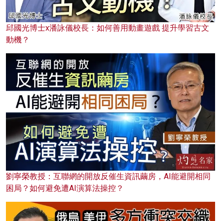
邱國光博士x潘詠儀校長：如何善用動畫遊戲 提升學習古文
動機？
劉寧榮教授：互聯網的開放反催生資訊繭房，AI能避開相同
困局？如何避免遭AI演算法操控？