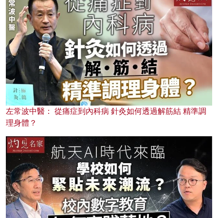
左常波中醫： 從痛症到內科病 針灸如何透過解筋結 精準調
理身體？