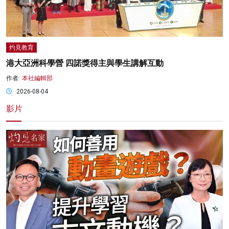
灼見教育
港大亞洲科學營 四諾獎得主與學生講解互動
作者:
本社編輯部
2026-08-04
影片