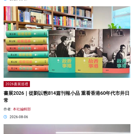
2026書展巡禮
書展2026｜從劉以鬯814篇刊報小品 重看香港60年代市井日
常
作者:
本社編輯部
2026-08-06