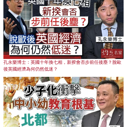
孔永樂博士：英國十年換七相，新揆會否步前任後塵？脫歐
後英國經濟為何仍然低迷？