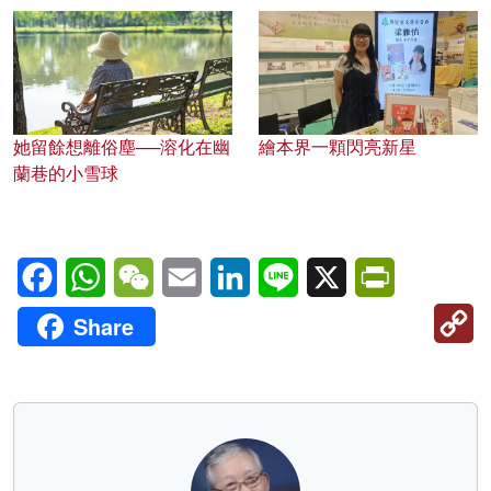
她留餘想離俗塵──溶化在幽
繪本界一顆閃亮新星
蘭巷的小雪球
Facebook
WhatsApp
WeChat
Email
LinkedIn
Line
X
PrintFriendl
C
Share
Li