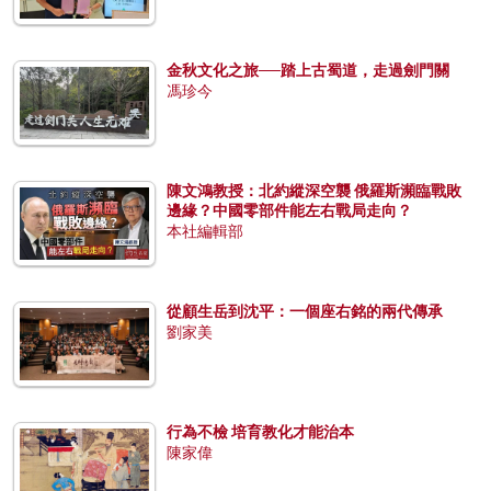
金秋文化之旅──踏上古蜀道，走過劍門關
馮珍今
陳文鴻教授：北約縱深空襲 俄羅斯瀕臨戰敗
邊緣？中國零部件能左右戰局走向？
本社編輯部
從顧生岳到沈平：一個座右銘的兩代傳承
劉家美
行為不檢 培育教化才能治本
陳家偉