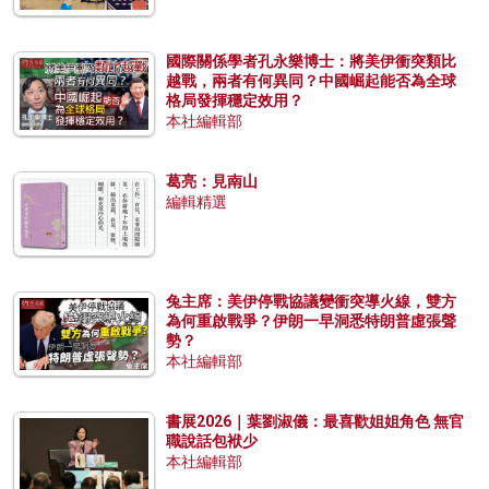
國際關係學者孔永樂博士：將美伊衝突類比
越戰，兩者有何異同？中國崛起能否為全球
格局發揮穩定效用？
本社編輯部
葛亮：見南山
編輯精選
兔主席：美伊停戰協議變衝突導火線，雙方
為何重啟戰爭？伊朗一早洞悉特朗普虛張聲
勢？
本社編輯部
書展2026｜葉劉淑儀：最喜歡姐姐角色 無官
職說話包袱少
本社編輯部