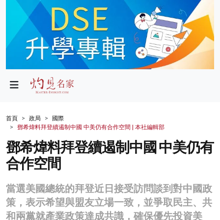
政局
教育
文化
財經
首頁
政局
國際
鄧希煒料拜登續遏制中國 中美仍有合作空間 | 本社編輯部
生活
鄧希煒料拜登續遏制中國 中美仍有
健康
合作空間
商業
當選美國總統的拜登近日接受訪問談到對中國政
科技
策，表示希望與盟友立場一致，並爭取民主、共
影片
和兩黨就產業政策達成共識，確保優先投資美