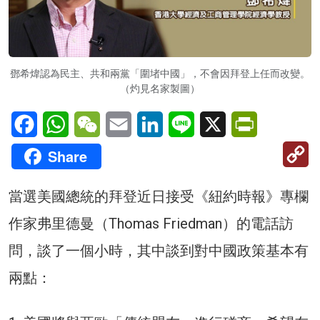
鄧希煒認為民主、共和兩黨「圍堵中國」，不會因拜登上任而改變。
（灼見名家製圖）
Facebook
WhatsApp
WeChat
Email
LinkedIn
Line
X
PrintFriendl
C
Share
Li
當選美國總統的拜登近日接受《紐約時報》專欄
作家弗里德曼（Thomas Friedman）的電話訪
問，談了一個小時，其中談到對中國政策基本有
兩點：