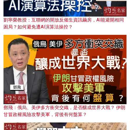
劉寧榮教授：互聯網的開放反催生資訊繭房，AI能避開相同
困局？如何避免遭AI演算法操控？
鄧飛：俄烏、美伊多方衝突交織，是否釀成世界大戰？ 伊朗
甘冒政權風險攻擊美軍，背後有何盤算？