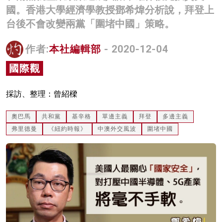
國。香港大學經濟學教授鄧希煒分析說，拜登上
名家榜
台後不會改變兩黨「圍堵中國」策略。
灼見活動
作者:
本社編輯部
- 2020-12-04
關於我們
國際觀
採訪、整理：曾紹樑
奧巴馬
共和黨
基辛格
單邊主義
拜登
多邊主義
弗里德曼
《紐約時報》
中澳外交風波
圍堵中國