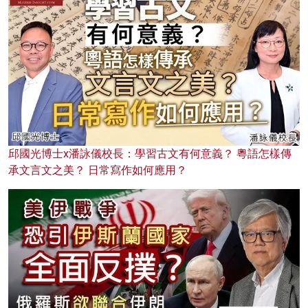
邱國光博士x潘詠儀校長：學習古文有何意義？ 粵語怎樣傳
承文言文之美？ 日常寫作如何應用？