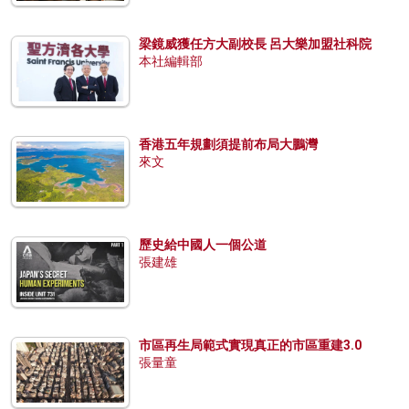
梁鏡威獲任方大副校長 呂大樂加盟社科院
本社編輯部
香港五年規劃須提前布局大鵬灣
來文
歷史給中國人一個公道
張建雄
市區再生局範式實現真正的市區重建3.0
張量童