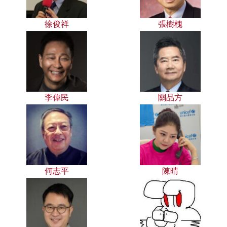
徐俊祥
張樹槐
李偉民
關品方
何志平
陳晴