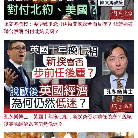
陳文鴻教授：美伊戰爭恐引伊斯蘭國家全面反撲？ 俄羅斯欲
聯合伊朗 對付北約美國？
孔永樂博士：英國十年換七相，新揆會否步前任後塵？脫歐
後英國經濟為何仍然低迷？