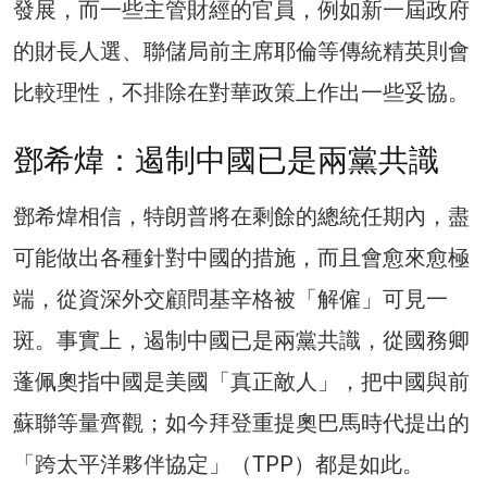
發展，而一些主管財經的官員，例如新一屆政府
的財長人選、聯儲局前主席耶倫等傳統精英則會
比較理性，不排除在對華政策上作出一些妥協。
鄧希煒：遏制中國已是兩黨共識
鄧希煒相信，特朗普將在剩餘的總統任期內，盡
可能做出各種針對中國的措施，而且會愈來愈極
端，從資深外交顧問基辛格被「解僱」可見一
斑。事實上，遏制中國已是兩黨共識，從國務卿
蓬佩奧指中國是美國「真正敵人」，把中國與前
蘇聯等量齊觀；如今拜登重提奧巴馬時代提出的
「跨太平洋夥伴協定」（TPP）都是如此。