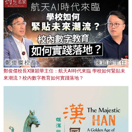
鄭俊傑校長X陳穎華主任：航天AI時代來臨 學校如何緊貼未
來潮流？校內數字教育如何實踐落地？