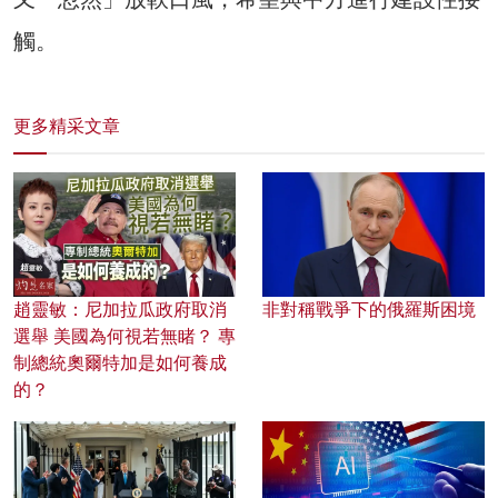
觸。
更多精采文章
趙靈敏：尼加拉瓜政府取消
非對稱戰爭下的俄羅斯困境
選舉 美國為何視若無睹？ 專
制總統奧爾特加是如何養成
的？