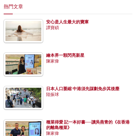
熱門文章
安心是人生最大的寶庫
譚寶碩
繪本界一顆閃亮新星
陳家偉
日本人口萎縮 中港須先謀劃免步其後塵
陸振球
種菜得愛 記一本好書──讀吳燕青的《在香港
的離島種菜》
陳家偉