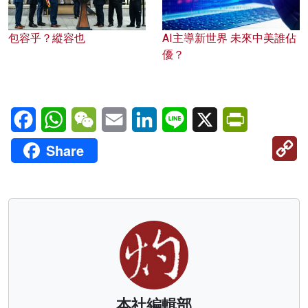
包容乎？縱容也
AI主導新世界 未來中美誰佔
優？
Facebook
WhatsApp
WeChat
Email
LinkedIn
Line
X
PrintFriendl
C
Share
Li
本社編輯部