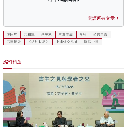
閱讀所有文章
奧巴馬
共和黨
基辛格
單邊主義
拜登
多邊主義
弗里德曼
《紐約時報》
中澳外交風波
圍堵中國
編輯精選