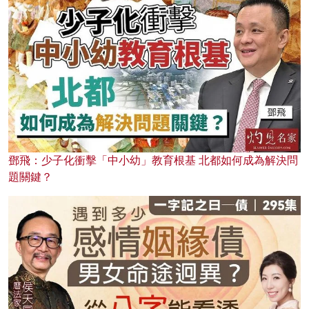
鄧飛：少子化衝擊「中小幼」教育根基 北都如何成為解決問
題關鍵？