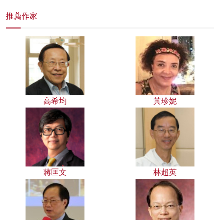
推薦作家
高希均
黃珍妮
蔣匡文
林超英