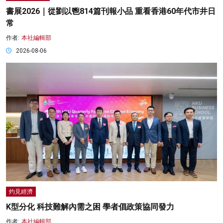
書展2026｜從劉以鬯814篇刊報小品 重看香港60年代市井日
常
作者:
本社編輯部
2026-08-06
灼見經濟
K型分化 科技難解內需之困 學者倡政策協同發力
作者:
本社編輯部