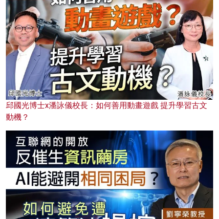
邱國光博士x潘詠儀校長：如何善用動畫遊戲 提升學習古文
動機？