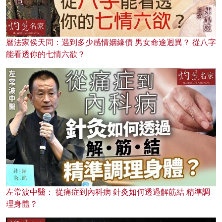
曆法家侯天同：遇到多少感情姻緣債 男女命途迥異？ 從八字
能看透你的七情六欲？
左常波中醫： 從痛症到內科病 針灸如何透過解筋結 精準調
理身體？