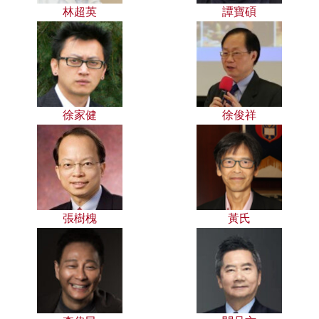
林超英
譚寶碩
徐家健
徐俊祥
張樹槐
黃氏