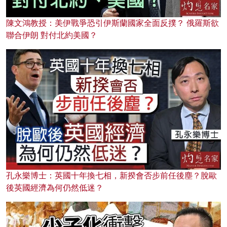
陳文鴻教授：美伊戰爭恐引伊斯蘭國家全面反撲？ 俄羅斯欲
聯合伊朗 對付北約美國？
孔永樂博士：英國十年換七相，新揆會否步前任後塵？脫歐
後英國經濟為何仍然低迷？