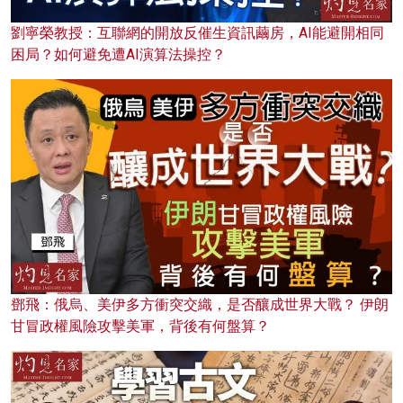
劉寧榮教授：互聯網的開放反催生資訊繭房，AI能避開相同
困局？如何避免遭AI演算法操控？
鄧飛：俄烏、美伊多方衝突交織，是否釀成世界大戰？ 伊朗
甘冒政權風險攻擊美軍，背後有何盤算？