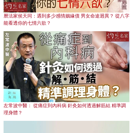
曆法家侯天同：遇到多少感情姻緣債 男女命途迥異？ 從八字
能看透你的七情六欲？
左常波中醫： 從痛症到內科病 針灸如何透過解筋結 精準調
理身體？