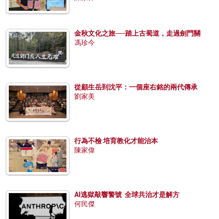
金秋文化之旅──踏上古蜀道，走過劍門關
馮珍今
從顧生岳到沈平：一個座右銘的兩代傳承
劉家美
行為不檢 培育教化才能治本
陳家偉
AI逃獄敲響警號 全球共治才是解方
何民傑