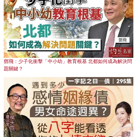
鄧飛：少子化衝擊「中小幼」教育根基 北都如何成為解決問
題關鍵？