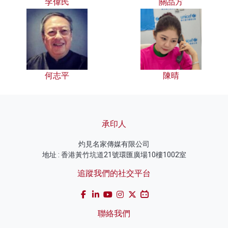
李偉民
關品方
何志平
陳晴
承印人
灼見名家傳媒有限公司
地址 : 香港黃竹坑道21號環匯廣場10樓1002室
追蹤我們的社交平台
聯絡我們