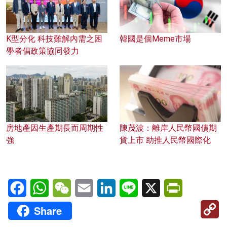
K型分化 科技難解內需之困
韓國是個Meme市場
學者倡政策協同發力
房地產因生產期長而周期性
陳茂波：離岸人民幣國債期
強
貨上市 助推人民幣國際化
Facebook
WhatsApp
WeChat
Email
LinkedIn
Line
X
PrintFriendl
C
Share
Li