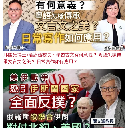
邱國光博士x潘詠儀校長：學習古文有何意義？ 粵語怎樣傳
承文言文之美？ 日常寫作如何應用？