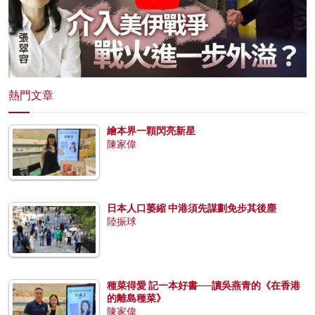
熱門文章
繪本界一顆閃亮新星
陳家偉
日本人口萎縮 中港須先謀劃免步其後塵
陸振球
種菜得愛 記一本好書──讀吳燕青的《在香港
的離島種菜》
陳家偉