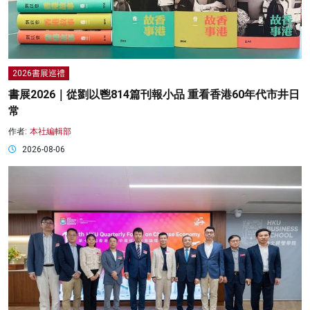
2026書展巡禮
書展2026｜從劉以鬯814篇刊報小品 重看香港60年代市井日
常
作者:
本社編輯部
2026-08-06