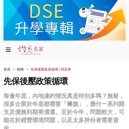
政局
教育
文化
財經
首頁
財經
先保後壓政策循環 | 胡孟青
生活
先保後壓政策循環
健康
每逢年底，內地違約情況真是特別多嗎？無疑，
商業
很多企業於年底都需要「籌旗」，應付一系列開
支及債務到期要償還。至於今年，問題較大，可
科技
能在於經營環境問題，以及太多持份者需要資
影片
金。