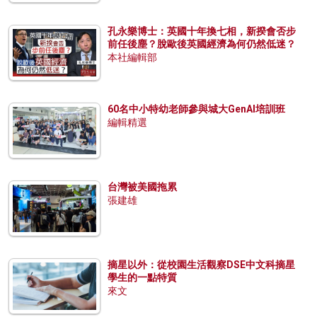
孔永樂博士：英國十年換七相，新揆會否步
前任後塵？脫歐後英國經濟為何仍然低迷？
本社編輯部
60名中小特幼老師參與城大GenAI培訓班
編輯精選
台灣被美國拖累
張建雄
摘星以外：從校園生活觀察DSE中文科摘星
學生的一點特質
來文