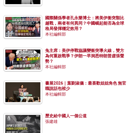
國際關係學者孔永樂博士：將美伊衝突類比
越戰，兩者有何異同？中國崛起能否為全球
格局發揮穩定效用？
本社編輯部
兔主席：美伊停戰協議變衝突導火線，雙方
為何重啟戰爭？伊朗一早洞悉特朗普虛張聲
勢？
本社編輯部
書展2026｜葉劉淑儀：最喜歡姐姐角色 無官
職說話包袱少
本社編輯部
歷史給中國人一個公道
張建雄