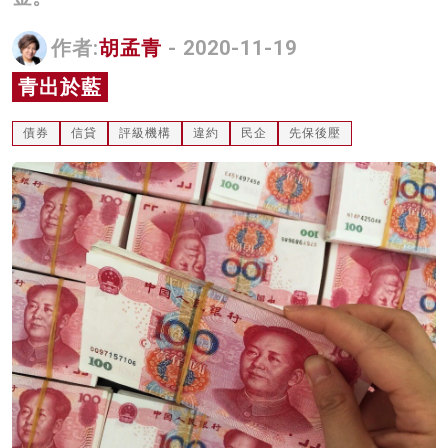
名家榜
作者:
胡孟青
- 2020-11-19
灼見活動
青出於藍
關於我們
債券
信貸
評級機構
違約
民企
先保後壓