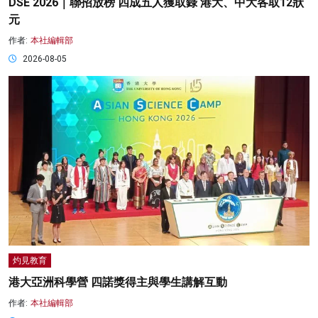
DSE 2026｜聯招放榜 四成五人獲取錄 港大、中大各取12狀
元
作者:
本社編輯部
2026-08-05
灼見教育
港大亞洲科學營 四諾獎得主與學生講解互動
作者:
本社編輯部