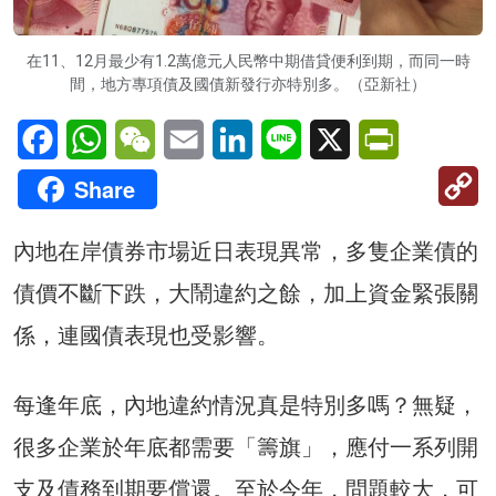
在11、12月最少有1.2萬億元人民幣中期借貸便利到期，而同一時
間，地方專項債及國債新發行亦特別多。（亞新社）
Facebook
WhatsApp
WeChat
Email
LinkedIn
Line
X
PrintFriendl
C
Share
Li
內地在岸債券市場近日表現異常，多隻企業債的
債價不斷下跌，大鬧違約之餘，加上資金緊張關
係，連國債表現也受影響。
每逢年底，內地違約情況真是特別多嗎？無疑，
很多企業於年底都需要「籌旗」，應付一系列開
支及債務到期要償還。至於今年，問題較大，可