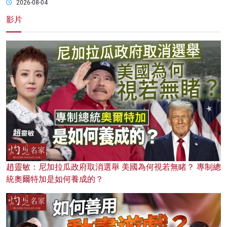
2026-08-04
影片
趙靈敏：尼加拉瓜政府取消選舉 美國為何視若無睹？ 專制總
統奧爾特加是如何養成的？