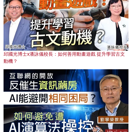
邱國光博士x潘詠儀校長：如何善用動畫遊戲 提升學習古文
動機？