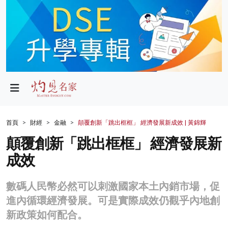
政局
教育
文化
財經
首頁
財經
金融
顛覆創新「跳出框框」 經濟發展新成效 | 黃錦輝
生活
顛覆創新「跳出框框」 經濟發展新
成效
健康
商業
數碼人民幣必然可以刺激國家本土內銷市場，促
進內循環經濟發展。可是實際成效仍觀乎內地創
科技
新政策如何配合。
影片