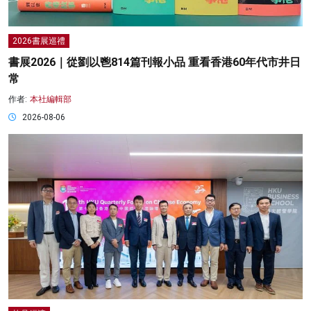
2026書展巡禮
書展2026｜從劉以鬯814篇刊報小品 重看香港60年代市井日
常
作者:
本社編輯部
2026-08-06