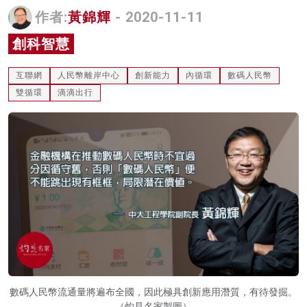
作者:
黃錦輝
- 2020-11-11
名家榜
創科智慧
灼見活動
關於我們
互聯網
人民幣離岸中心
創新能力
內循環
數碼人民幣
雙循環
滴滴出行
數碼人民幣流通量將遍布全國，因此極具創新應用潛質，有待發掘。
（灼見名家製圖）