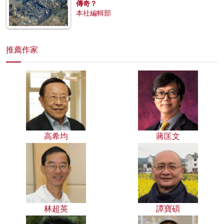
傳奇？
本社編輯部
推薦作家
高希均
蔣匡文
林超英
譚寶碩