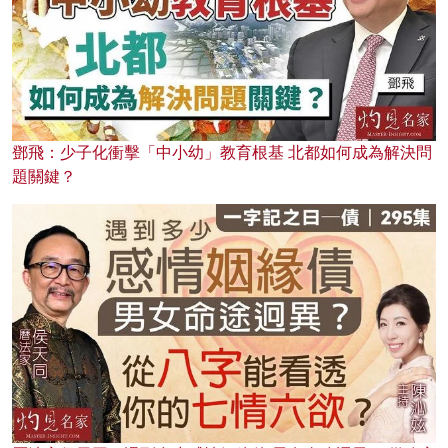
鄧飛：少子化衝擊「中小幼」教育根基 北都如何成為解決問
題關鍵？