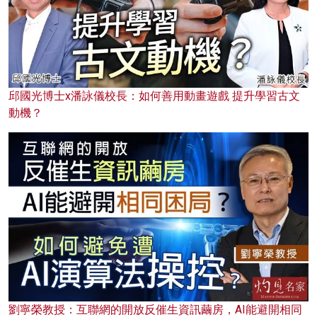
邱國光博士x潘詠儀校長：如何善用動畫遊戲 提升學習古文
動機？
劉寧榮教授：互聯網的開放反催生資訊繭房，AI能避開相同