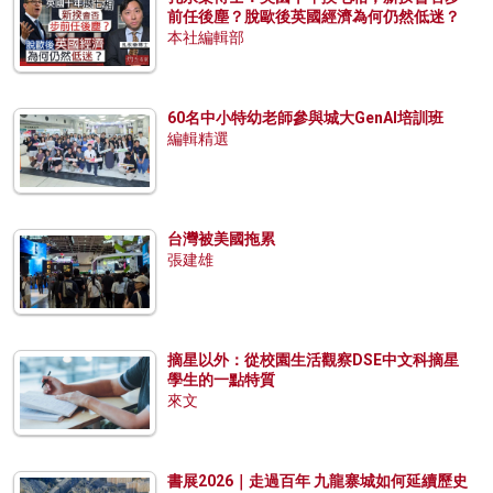
前任後塵？脫歐後英國經濟為何仍然低迷？
本社編輯部
60名中小特幼老師參與城大GenAI培訓班
編輯精選
台灣被美國拖累
張建雄
摘星以外：從校園生活觀察DSE中文科摘星
學生的一點特質
來文
書展2026｜走過百年 九龍寨城如何延續歷史