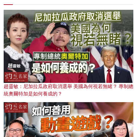
趙靈敏：尼加拉瓜政府取消選舉 美國為何視若無睹？ 專制總
統奧爾特加是如何養成的？