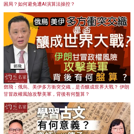
困局？如何避免遭AI演算法操控？
鄧飛：俄烏、美伊多方衝突交織，是否釀成世界大戰？ 伊朗
甘冒政權風險攻擊美軍，背後有何盤算？