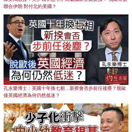
聯合伊朗 對付北約美國？
孔永樂博士：英國十年換七相，新揆會否步前任後塵？脫歐
後英國經濟為何仍然低迷？