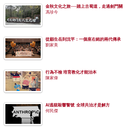
金秋文化之旅──踏上古蜀道，走過劍門關
馮珍今
從顧生岳到沈平：一個座右銘的兩代傳承
劉家美
行為不檢 培育教化才能治本
陳家偉
AI逃獄敲響警號 全球共治才是解方
何民傑