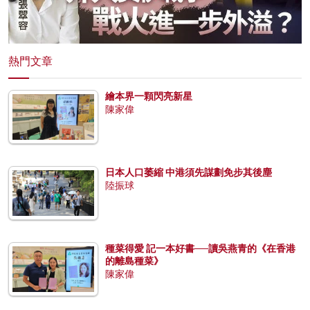
熱門文章
繪本界一顆閃亮新星
陳家偉
日本人口萎縮 中港須先謀劃免步其後塵
陸振球
種菜得愛 記一本好書──讀吳燕青的《在香港
的離島種菜》
陳家偉