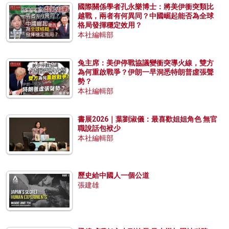
國際關係學者孔永樂博士：將美伊衝突類比
越戰，兩者有何異同？中國崛起能否為全球
格局發揮穩定效用？
本社編輯部
兔主席：美伊停戰協議變衝突導火線，雙方
為何重啟戰爭？伊朗一早洞悉特朗普虛張聲
勢？
本社編輯部
書展2026｜葉劉淑儀：最喜歡姐姐角色 無官
職說話包袱少
本社編輯部
歷史給中國人一個公道
張建雄