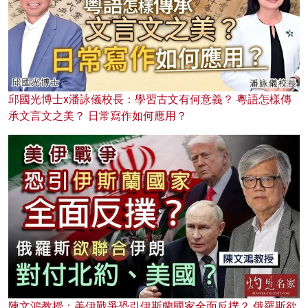
邱國光博士x潘詠儀校長：學習古文有何意義？ 粵語怎樣傳
承文言文之美？ 日常寫作如何應用？
陳文鴻教授：美伊戰爭恐引伊斯蘭國家全面反撲？ 俄羅斯欲