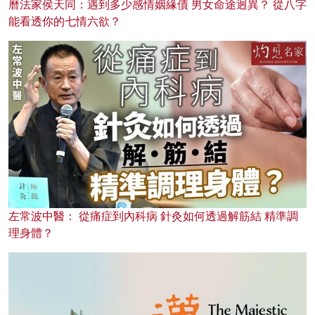
曆法家侯天同：遇到多少感情姻緣債 男女命途迥異？ 從八字
能看透你的七情六欲？
左常波中醫： 從痛症到內科病 針灸如何透過解筋結 精準調
理身體？