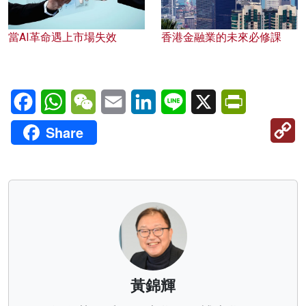
當AI革命遇上市場失效
香港金融業的未來必修課
Facebook
WhatsApp
WeChat
Email
LinkedIn
Line
X
PrintFriendl
C
Share
Li
黃錦輝