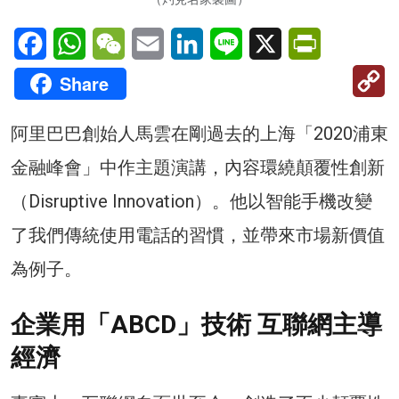
Facebook
WhatsApp
WeChat
Email
LinkedIn
Line
X
PrintFriendl
C
Share
Li
阿里巴巴創始人馬雲在剛過去的上海「2020浦東
金融峰會」中作主題演講，內容環繞顛覆性創新
（Disruptive Innovation）。他以智能手機改變
了我們傳統使用電話的習慣，並帶來市場新價值
為例子。
企業用「ABCD」技術 互聯網主導
經濟