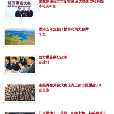
梁鏡威獲任方大副校長 呂大樂加盟社科院
本社編輯部
香港五年規劃須提前布局大鵬灣
來文
西方世界兩批政客
張建雄
市區再生局範式實現真正的市區重建3.0
張量童
孔永樂博士：英國十年換七相，新揆會否步