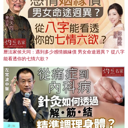
曆法家侯天同：遇到多少感情姻緣債 男女命途迥異？ 從八字
能看透你的七情六欲？