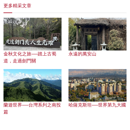
更多精采文章
金秋文化之旅──踏上古蜀
永遠的萬安山
道，走過劍門關
蘭遊世界──台灣系列之南投
哈薩克斯坦──世界第九大國
篇