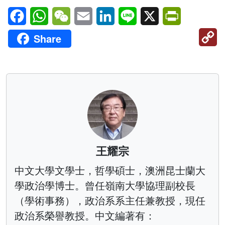
Facebook
WhatsApp
WeChat
Email
LinkedIn
Line
X
PrintFriendl
C
Share
Li
王耀宗
中文大學文學士，哲學碩士，澳洲昆士蘭大
學政治學博士。曾任嶺南大學協理副校長
（學術事務），政治系系主任兼教授，現任
政治系榮譽教授。中文編著有：