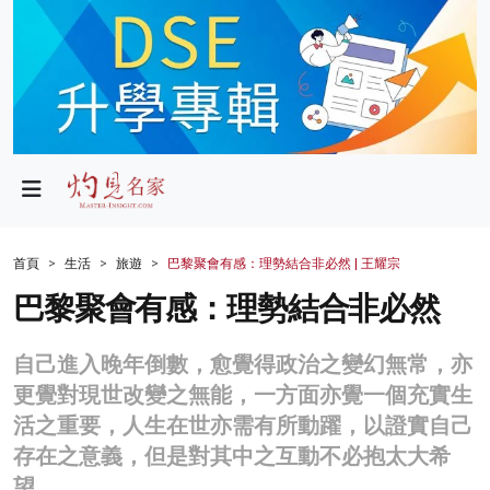
政局
教育
文化
財經
首頁
生活
旅遊
巴黎聚會有感：理勢結合非必然 | 王耀宗
生活
巴黎聚會有感：理勢結合非必然
健康
自己進入晚年倒數，愈覺得政治之變幻無常，亦
商業
更覺對現世改變之無能，一方面亦覺一個充實生
活之重要，人生在世亦需有所動躍，以證實自己
科技
存在之意義，但是對其中之互動不必抱太大希
影片
望。