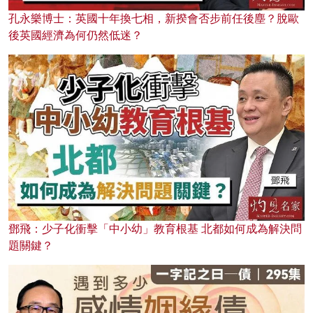
孔永樂博士：英國十年換七相，新揆會否步前任後塵？脫歐
後英國經濟為何仍然低迷？
鄧飛：少子化衝擊「中小幼」教育根基 北都如何成為解決問
題關鍵？