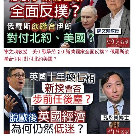
陳文鴻教授：美伊戰爭恐引伊斯蘭國家全面反撲？ 俄羅斯欲
聯合伊朗 對付北約美國？