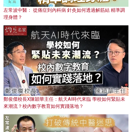
左常波中醫： 從痛症到內科病 針灸如何透過解筋結 精準調
理身體？
鄭俊傑校長X陳穎華主任：航天AI時代來臨 學校如何緊貼未
來潮流？校內數字教育如何實踐落地？