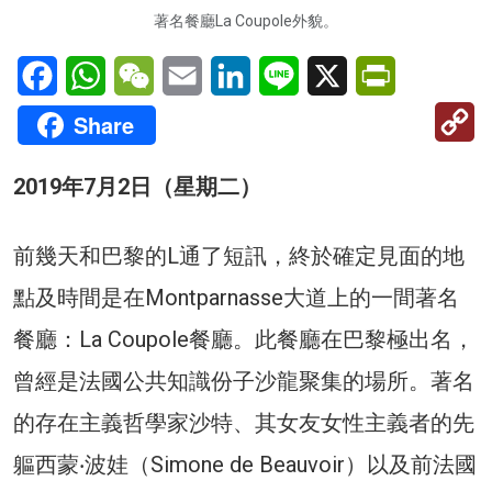
著名餐廳La Coupole外貌。
Facebook
WhatsApp
WeChat
Email
LinkedIn
Line
X
PrintFriendl
C
Share
Li
2019年7月2日（星期二）
前幾天和巴黎的L通了短訊，終於確定見面的地
點及時間是在Montparnasse大道上的一間著名
餐廳：La Coupole餐廳。此餐廳在巴黎極出名，
曾經是法國公共知識份子沙龍聚集的場所。著名
的存在主義哲學家沙特、其女友女性主義者的先
軀西蒙‧波娃（Simone de Beauvoir）以及前法國