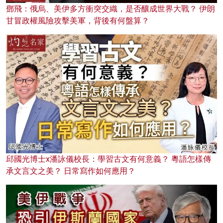
鄧飛：俄烏、美伊多方衝突交織，是否釀成世界大戰？ 伊朗
甘冒政權風險攻擊美軍，背後有何盤算？
邱國光博士x潘詠儀校長：學習古文有何意義？ 粵語怎樣傳
承文言文之美？ 日常寫作如何應用？