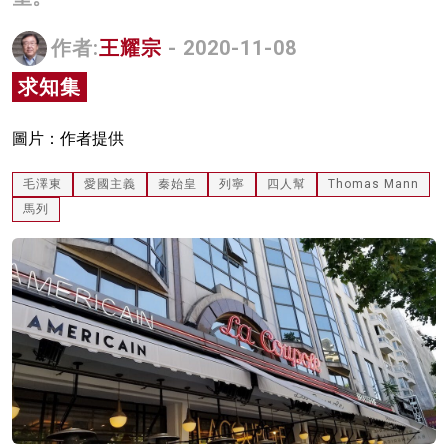
名家榜
作者:
王耀宗
- 2020-11-08
灼見活動
求知集
關於我們
圖片：作者提供
毛澤東
愛國主義
秦始皇
列寧
四人幫
Thomas Mann
馬列