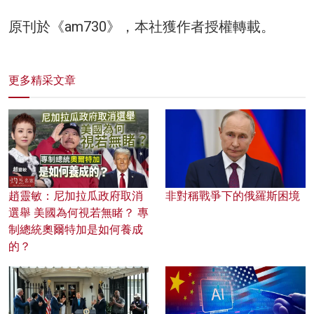
原刊於《am730》，本社獲作者授權轉載。
更多精采文章
趙靈敏：尼加拉瓜政府取消
非對稱戰爭下的俄羅斯困境
選舉 美國為何視若無睹？ 專
制總統奧爾特加是如何養成
的？