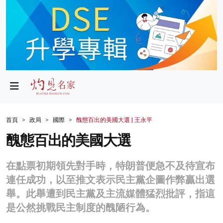
政局
教育
文化
財經
首頁
政局
國際
醜態百出的美國大選 | 王永平
生活
醜態百出的美國大選
健康
在點票初期領先對手時，特朗普便急不及待宣布
商業
連任成功，以至推文表示民主黨企圖作弊贏出選
舉。此舉遭到民主黨及主流媒體猛烈批評，指這
科技
是公然挑戰民主制度的醜陋行為。
影片