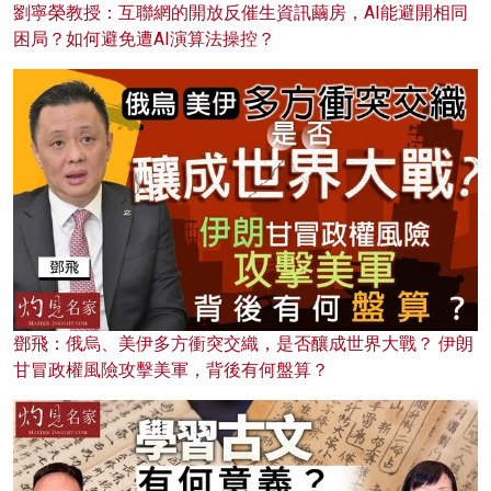
劉寧榮教授：互聯網的開放反催生資訊繭房，AI能避開相同
困局？如何避免遭AI演算法操控？
鄧飛：俄烏、美伊多方衝突交織，是否釀成世界大戰？ 伊朗
甘冒政權風險攻擊美軍，背後有何盤算？