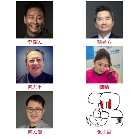
李偉民
關品方
何志平
陳晴
何民傑
兔主席