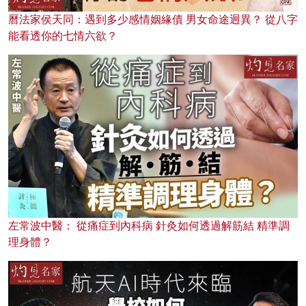
曆法家侯天同：遇到多少感情姻緣債 男女命途迥異？ 從八字
能看透你的七情六欲？
左常波中醫： 從痛症到內科病 針灸如何透過解筋結 精準調
理身體？