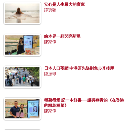
安心是人生最大的寶庫
譚寶碩
繪本界一顆閃亮新星
陳家偉
日本人口萎縮 中港須先謀劃免步其後塵
陸振球
種菜得愛 記一本好書──讀吳燕青的《在香港
的離島種菜》
陳家偉