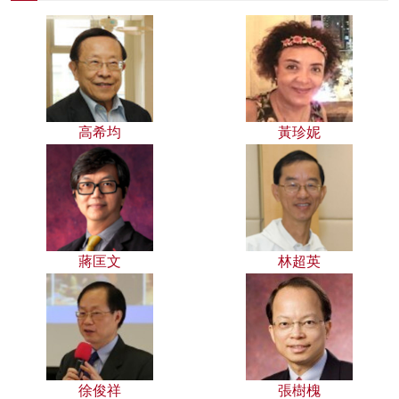
高希均
黃珍妮
蔣匡文
林超英
徐俊祥
張樹槐