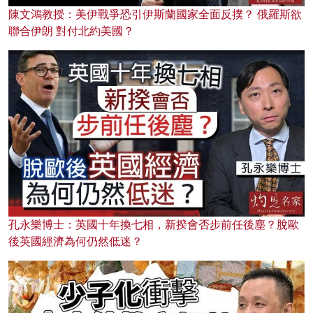
陳文鴻教授：美伊戰爭恐引伊斯蘭國家全面反撲？ 俄羅斯欲
聯合伊朗 對付北約美國？
孔永樂博士：英國十年換七相，新揆會否步前任後塵？脫歐
後英國經濟為何仍然低迷？