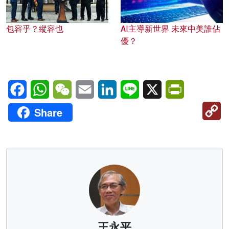
包容乎？縱容也
AI主導新世界 未來中美誰佔
優？
Facebook
WhatsApp
WeChat
Email
LinkedIn
Line
X
PrintFriendl
C
Share
Li
王永平