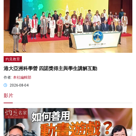
灼見教育
港大亞洲科學營 四諾獎得主與學生講解互動
作者:
本社編輯部
2026-08-04
影片