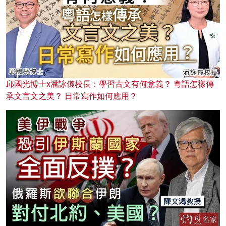
邱國光博士x潘詠儀校長：學習古文有何意義？ 粵語怎樣傳
承文言文之美？ 日常寫作如何應用？