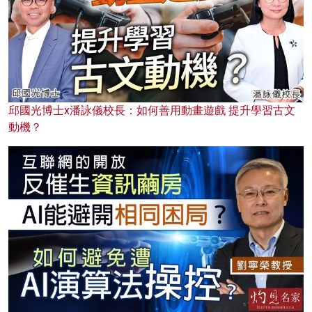
邱國光博士x潘詠儀校長：如何善用動畫遊戲 提升學習古文
動機？