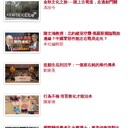
金秋文化之旅──踏上古蜀道，走過劍門關
馮珍今
陳文鴻教授：北約縱深空襲 俄羅斯瀕臨戰敗
邊緣？中國零部件能左右戰局走向？
本社編輯部
從顧生岳到沈平：一個座右銘的兩代傳承
劉家美
行為不檢 培育教化才能治本
陳家偉
國際關係學者孔永樂博士：將美伊衝突類比