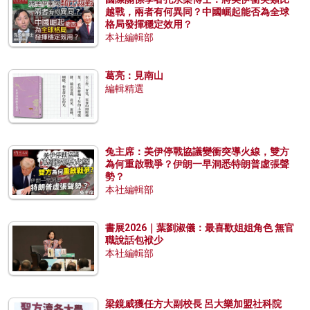
越戰，兩者有何異同？中國崛起能否為全球
格局發揮穩定效用？
本社編輯部
葛亮：見南山
編輯精選
兔主席：美伊停戰協議變衝突導火線，雙方
為何重啟戰爭？伊朗一早洞悉特朗普虛張聲
勢？
本社編輯部
書展2026｜葉劉淑儀：最喜歡姐姐角色 無官
職說話包袱少
本社編輯部
梁鏡威獲任方大副校長 呂大樂加盟社科院