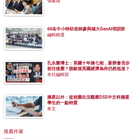
張建雄
60名中小特幼老師參與城大GenAI培訓班
編輯精選
孔永樂博士：英國十年換七相，新揆會否步
前任後塵？脫歐後英國經濟為何仍然低迷？
本社編輯部
摘星以外：從校園生活觀察DSE中文科摘星
學生的一點特質
來文
推薦作家