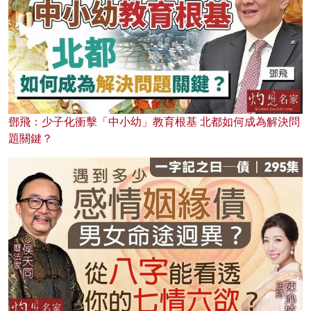
鄧飛：少子化衝擊「中小幼」教育根基 北都如何成為解決問
題關鍵？