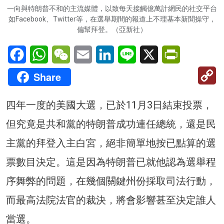
一向與特朗普不和的主流媒體，以致每天接觸億萬計網民的社交平台
如Facebook、Twitter等，在選舉期間的報道上不理基本新聞操守，
偏幫拜登。（亞新社）
Facebook
WhatsApp
WeChat
Email
LinkedIn
Line
X
PrintFriendl
C
Share
Li
四年一度的美國大選，已於11月3日結束投票，
但究竟是共和黨的特朗普成功連任總統，還是民
主黨的拜登入主白宮，絕非簡單地按已點算的選
票數目決定。這是因為特朗普已就他認為選舉程
序舞弊的問題，在幾個關鍵州份採取司法行動，
而最高法院法官的裁決，將會影響甚至決定誰人
當選。