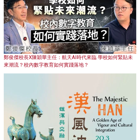
鄭俊傑校長X陳穎華主任：航天AI時代來臨 學校如何緊貼未
來潮流？校內數字教育如何實踐落地？