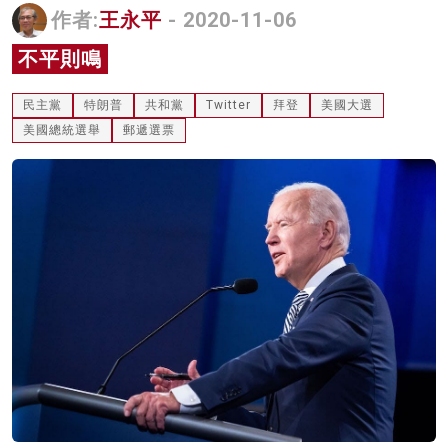
作者:
王永平
- 2020-11-06
名家榜
不平則鳴
灼見活動
民主黨
特朗普
共和黨
Twitter
拜登
美國大選
關於我們
美國總統選舉
郵遞選票