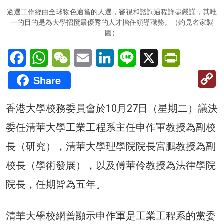
遴選工作經由全球物色適當的人選，審視和諮詢過程詳盡嚴謹，其唯
一的目的是為大學招攬最優秀的人才擔任領導職務。（灼見名家製
圖）
Facebook
WhatsApp
WeChat
Email
LinkedIn
Line
X
PrintFriendl
C
Share
Li
香港大學校務委員會於10月27日（星期二）議決
委任清華大學工業工程系主任申作軍教授為副校
長（研究），清華大學理學院院長宮鵬教授為副
校長（學術發展），以及傅華伶教授為法律學院
院長，任期皆為五年。
清華大學校網曾顯示申作軍是工業工程系的黨委