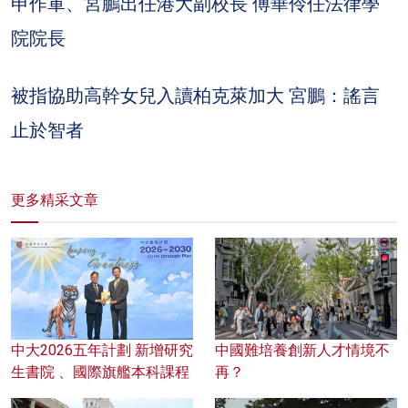
申作軍、宮鵬出任港大副校長 傅華伶任法律學
院院長
被指協助高幹女兒入讀柏克萊加大 宮鵬：謠言
止於智者
更多精采文章
中大2026五年計劃 新增研究
中國難培養創新人才情境不
生書院 、國際旗艦本科課程
再？