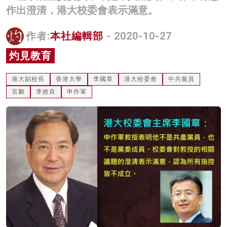
作出澄清，港大校委會表示滿意。
名家榜
灼見活動
作者:
本社編輯部
- 2020-10-27
灼見教育
關於我們
港大副校長
香港大學
李國章
港大校委會
中共黨員
宮鵬
李效良
申作軍