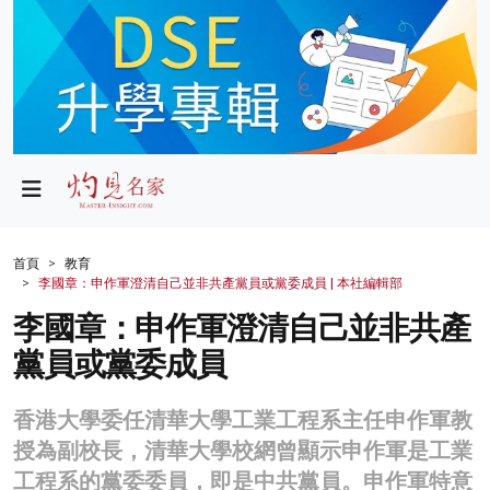
政局
教育
文化
財經
首頁
教育
李國章：申作軍澄清自己並非共產黨員或黨委成員 | 本社編輯部
生活
李國章：申作軍澄清自己並非共產
健康
黨員或黨委成員
商業
香港大學委任清華大學工業工程系主任申作軍教
科技
授為副校長，清華大學校網曾顯示申作軍是工業
影片
工程系的黨委委員，即是中共黨員。申作軍特意