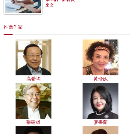
來文
推薦作家
高希均
黃珍妮
張建雄
廖書蘭