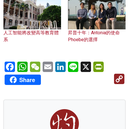
人工智能將改變高等教育體
昇普十年：Antonia的使命
系
Phoebe的選擇
Facebook
WhatsApp
WeChat
Email
LinkedIn
Line
X
PrintFriendl
C
Share
Li