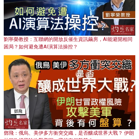
劉寧榮教授：互聯網的開放反催生資訊繭房，AI能避開相同
困局？如何避免遭AI演算法操控？
鄧飛：俄烏、美伊多方衝突交織，是否釀成世界大戰？ 伊朗