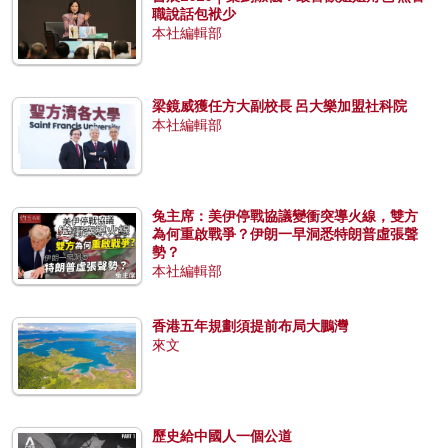
職說話包袱少
本社編輯部
梁鏡威獲任方大副校長 呂大樂加盟社科院
本社編輯部
兔主席：美伊停戰協議變衝突導火線，雙方
為何重啟戰爭？伊朗一早洞悉特朗普虛張聲
勢？
本社編輯部
香港五年規劃須提前布局大鵬灣
來文
歷史給中國人一個公道