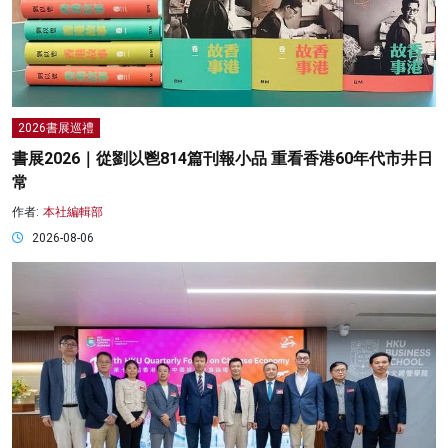
2026書展巡禮
書展2026｜從劉以鬯814篇刊報小品 重看香港60年代市井日
常
作者:
本社編輯部
2026-08-06