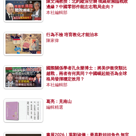
陳文鴻教授：北約縱深空襲 俄羅斯瀕臨戰敗
邊緣？中國零部件能左右戰局走向？
本社編輯部
行為不檢 培育教化才能治本
陳家偉
國際關係學者孔永樂博士：將美伊衝突類比
越戰，兩者有何異同？中國崛起能否為全球
格局發揮穩定效用？
本社編輯部
葛亮：見南山
編輯精選
書展2026｜葉劉淑儀：最喜歡姐姐角色 無官