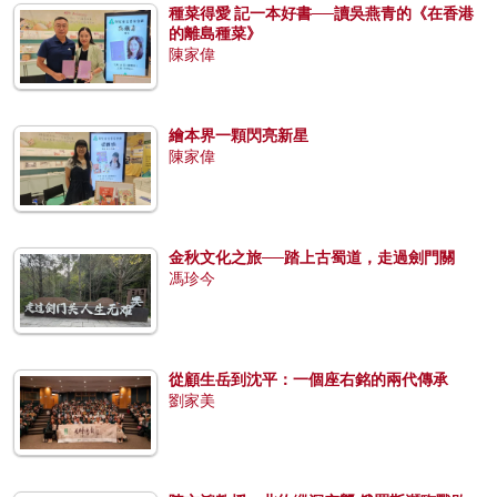
種菜得愛 記一本好書──讀吳燕青的《在香港
的離島種菜》
陳家偉
繪本界一顆閃亮新星
陳家偉
金秋文化之旅──踏上古蜀道，走過劍門關
馮珍今
從顧生岳到沈平：一個座右銘的兩代傳承
劉家美