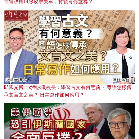
甘冒政權風險攻擊美軍，背後有何盤算？
邱國光博士x潘詠儀校長：學習古文有何意義？ 粵語怎樣傳
承文言文之美？ 日常寫作如何應用？