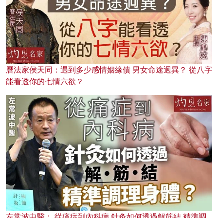
曆法家侯天同：遇到多少感情姻緣債 男女命途迥異？ 從八字
能看透你的七情六欲？
左常波中醫： 從痛症到內科病 針灸如何透過解筋結 精準調