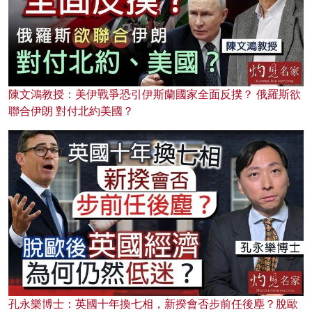
陳文鴻教授：美伊戰爭恐引伊斯蘭國家全面反撲？ 俄羅斯欲
聯合伊朗 對付北約美國？
孔永樂博士：英國十年換七相，新揆會否步前任後塵？脫歐