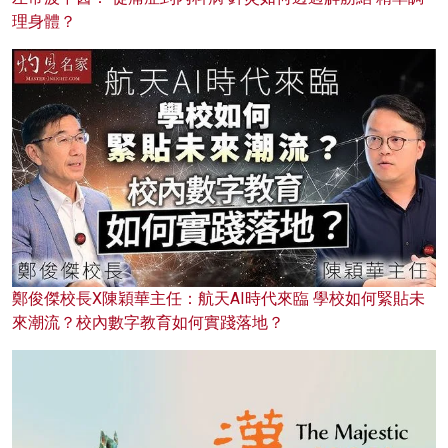
理身體？
鄭俊傑校長X陳穎華主任：航天AI時代來臨 學校如何緊貼未
來潮流？校內數字教育如何實踐落地？