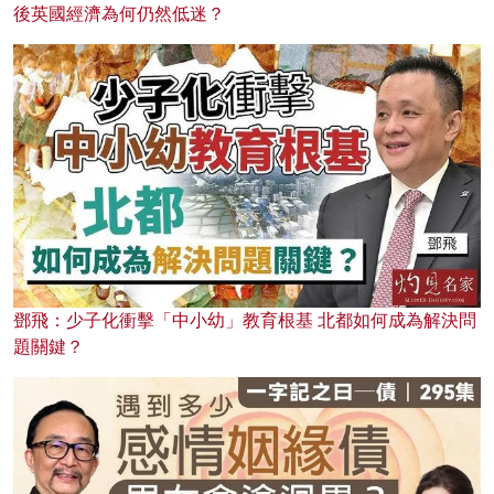
後英國經濟為何仍然低迷？
鄧飛：少子化衝擊「中小幼」教育根基 北都如何成為解決問
題關鍵？