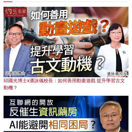
邱國光博士x潘詠儀校長：如何善用動畫遊戲 提升學習古文
動機？