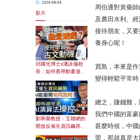
2026-08-04
周伯通對黃藥師
影片
及農田水利、經
接待朋友，又要
養身心呢！
邱國光博士x潘詠儀校
買島，本來是作
長：如何善用動畫遊戲
變得輕鬆平常時
提升學習古文動機？
總之，賺錢難，
我們中國的富豪
劉寧榮教授：互聯網的
甚麼時候，中國
開放反催生資訊繭房，
AI能避開相同困局？如
盟，那就真是大