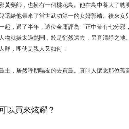
邪黃藥師，也擁有一個桃花島。他在島中養大了聰
兒還給他帶來了當世武功第一的女婿郭靖。後來女
一起，過了半年，這位金庸評為「正中帶有七分邪
人物就嫌太過熱鬧，於是悄然遠去，另覓清靜之地
人群，即使是親人又如何！
島主，居然呼朋喝友的去買島。真叫人懷念那位孤
可以買來炫耀？