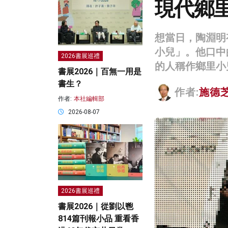
現代鄉
想當日，陶淵明
小兒」。他口中
2026書展巡禮
的人稱作鄉里小
書展2026｜百無一用是
書生？
作者:
施德
作者:
本社編輯部
2026-08-07
2026書展巡禮
書展2026｜從劉以鬯
814篇刊報小品 重看香