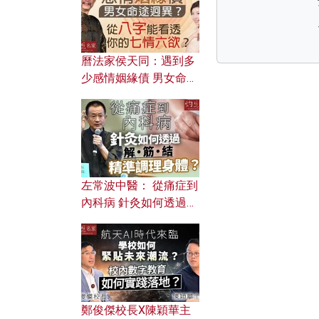
曆法家侯天同：遇到多
少感情姻緣債 男女命途
迥異？ 從八字能看透你
的七情六欲？
左常波中醫： 從痛症到
內科病 針灸如何透過解
筋結 精準調理身體？
鄭俊傑校長X陳穎華主