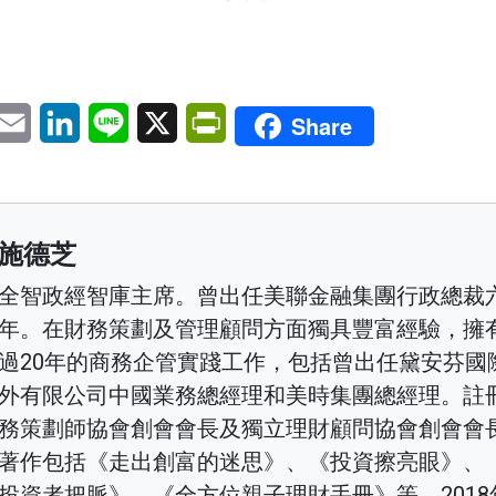
pp
eChat
Email
LinkedIn
Line
X
PrintFriendly
Share
施德芝
全智政經智庫主席。曾出任美聯金融集團行政總裁
年。在財務策劃及管理顧問方面獨具豐富經驗，擁
過20年的商務企管實踐工作，包括曾出任黛安芬國
外有限公司中國業務總經理和美時集團總經理。註
務策劃師協會創會會長及獨立理財顧問協會創會會
著作包括《走出創富的迷思》、《投資擦亮眼》、
投資者把脈》、《全方位親子理財手冊》等。2018