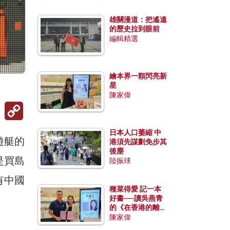
雄關漫道：把遙遠
的歷史拉到眼前
編輯精選
繪本界一顆閃亮新
星
陳家偉
Copy
Link
日本人口萎縮 中
遊艇的
港須先謀劃免步其
後塵
是買島
陸振球
有中國
種菜得愛 記一本
好書──讀吳燕青
的《在香港的離島
種菜》
陳家偉