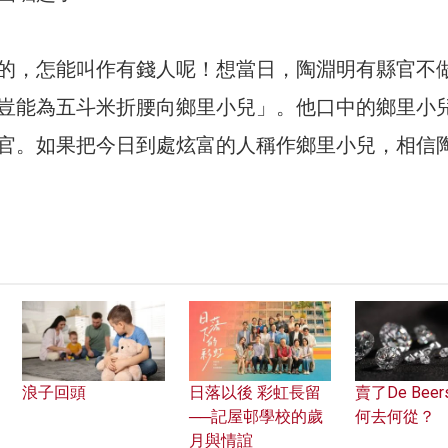
的，怎能叫作有錢人呢！想當日，陶淵明有縣官不
豈能為五斗米折腰向鄉里小兒」。他口中的鄉里小
官。如果把今日到處炫富的人稱作鄉里小兒，相信
浪子回頭
日落以後 彩虹長留
賣了De Beer
──記屋邨學校的歲
何去何從？
月與情誼