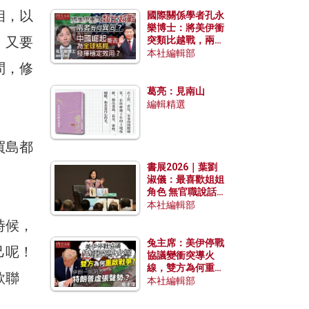
相，以
國際關係學者孔永
樂博士：將美伊衝
，又要
突類比越戰，兩者
有何異同？中國崛
本社編輯部
起能否為全球格局
問，修
發揮穩定效用？
葛亮：見南山
編輯精選
買島都
書展2026｜葉劉
淑儀：最喜歡姐姐
角色 無官職說話
包袱少
本社編輯部
時候，
兔主席：美伊停戰
己呢！
協議變衝突導火
線，雙方為何重啟
款聯
戰爭？伊朗一早洞
本社編輯部
悉特朗普虛張聲
勢？