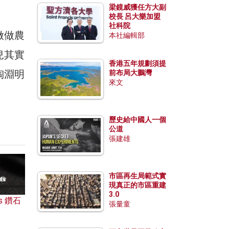
梁鏡威獲任方大副
校長 呂大樂加盟
社科院
做做農
本社編輯部
兒其實
香港五年規劃須提
陶淵明
前布局大鵬灣
來文
歷史給中國人一個
公道
張建雄
市區再生局範式實
現真正的市區重建
3.0
s 鑽石
張量童