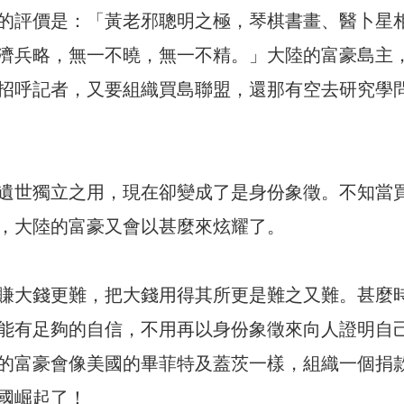
的評價是：「黃老邪聰明之極，琴棋書畫、醫卜星
濟兵略，無一不曉，無一不精。」大陸的富豪島主
招呼記者，又要組織買島聯盟，還那有空去研究學
遺世獨立之用，現在卻變成了是身份象徵。不知當
，大陸的富豪又會以甚麼來炫耀了。
賺大錢更難，把大錢用得其所更是難之又難。甚麼
能有足夠的自信，不用再以身份象徵來向人證明自
的富豪會像美國的畢菲特及蓋茨一樣，組織一個捐
國崛起了！