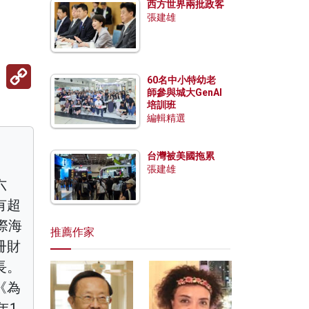
西方世界兩批政客
張建雄
Copy
Link
60名中小特幼老
師參與城大GenAI
培訓班
編輯精選
台灣被美國拖累
張建雄
六
有超
際海
推薦作家
冊財
長。
《為
年1