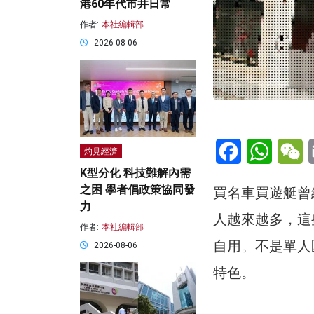
港60年代市井日常
作者:
本社編輯部
2026-08-06
Facebook
WhatsA
W
灼見經濟
K型分化 科技難解內需
之困 學者倡政策協同發
買名車買遊艇曾
力
人越來越多，這
作者:
本社編輯部
自用。不是單人
2026-08-06
特色。