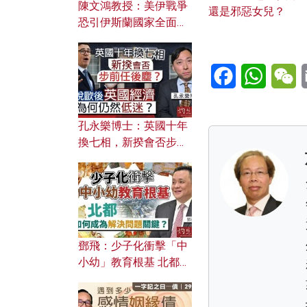
陳文鴻教授：美伊戰爭
還是邪惡女兒？
恐引伊斯蘭國家全面反
撲？ 俄羅斯欲聯合伊朗
對付北約美國？
Facebook
WhatsA
W
孔永樂博士：英國十年
換七相，新揆會否步前
任後塵？脫歐後英國經
濟為何仍然低迷？
鄧飛：少子化衝擊「中
小幼」教育根基 北都如
何成為解決問題關鍵？