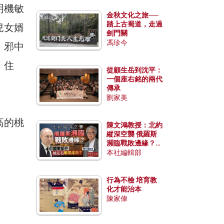
明機敏
金秋文化之旅──
踏上古蜀道，走過
兒女婿
劍門關
馮珍今
，邪中
。住
從顧生岳到沈平：
一個座右銘的兩代
傳承
劉家美
高的桃
陳文鴻教授：北約
縱深空襲 俄羅斯
瀕臨戰敗邊緣？中
國零部件能左右戰
本社編輯部
局走向？
行為不檢 培育教
化才能治本
陳家偉