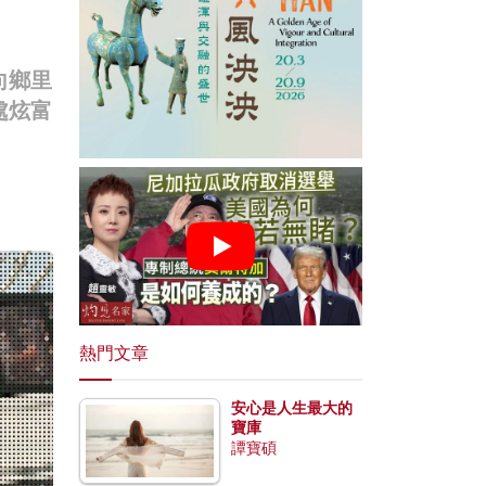
向鄉里
處炫富
熱門文章
安心是人生最大的
寶庫
譚寶碩