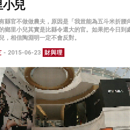
里小兒
有縣官不做做農夫，原因是「我豈能為五斗米折腰
的鄉里小兒其實是比縣令還大的官。如果把今日到
兒，相信陶淵明一定不會反對。
芝
- 2015-06-23
財與理