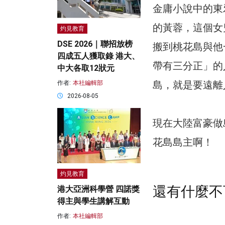
金庸小說中的東
的黃蓉，這個女
灼見教育
DSE 2026｜聯招放榜
搬到桃花島與他
四成五人獲取錄 港大、
帶有三分正」的
中大各取12狀元
島，就是要遠離
作者:
本社編輯部
2026-08-05
現在大陸富豪做
花島島主啊！
灼見教育
還有什麼不
港大亞洲科學營 四諾獎
得主與學生講解互動
作者:
本社編輯部