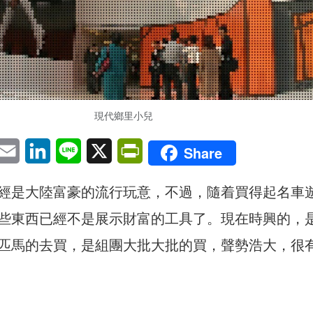
現代鄉里小兒
pp
eChat
Email
LinkedIn
Line
X
PrintFriendly
Share
經是大陸富豪的流行玩意，不過，隨着買得起名車
些東西已經不是展示財富的工具了。現在時興的，
匹馬的去買，是組團大批大批的買，聲勢浩大，很