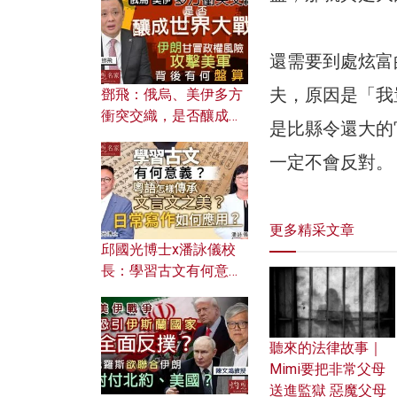
何避免遭AI演算法操
控？
還需要到處炫富
夫，原因是「我
鄧飛：俄烏、美伊多方
衝突交織，是否釀成世
是比縣令還大的
界大戰？ 伊朗甘冒政權
風險攻擊美軍，背後有
一定不會反對。
何盤算？
更多精采文章
邱國光博士x潘詠儀校
長：學習古文有何意
義？ 粵語怎樣傳承文言
文之美？ 日常寫作如何
應用？
聽來的法律故事｜
Mimi要把非常父母
送進監獄 惡魔父母