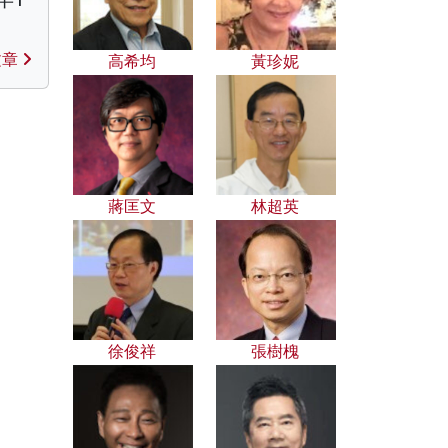
文章
高希均
黃珍妮
蔣匡文
林超英
徐俊祥
張樹槐