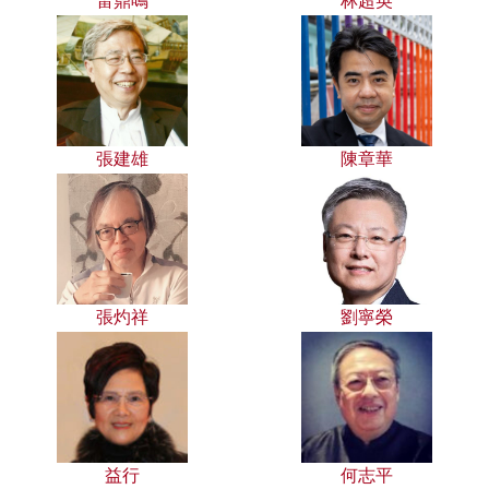
雷鼎鳴
林超英
張建雄
陳章華
張灼祥
劉寧榮
益行
何志平