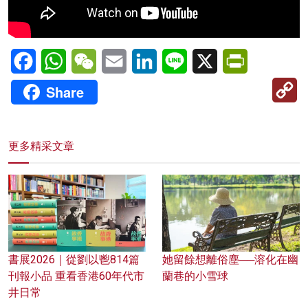
Facebook
WhatsApp
WeChat
Email
LinkedIn
Line
X
PrintFriendl
C
Share
Li
更多精采文章
書展2026｜從劉以鬯814篇
她留餘想離俗塵──溶化在幽
刊報小品 重看香港60年代市
蘭巷的小雪球
井日常