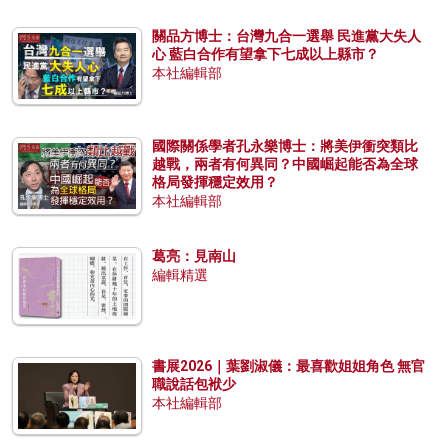
關品方博士：台灣九合一選舉 民進黨大失人
心 藍白合作有望拿下七成以上縣市？
本社編輯部
國際關係學者孔永樂博士：將美伊衝突類比
越戰，兩者有何異同？中國崛起能否為全球
格局發揮穩定效用？
本社編輯部
葛亮：見南山
編輯精選
書展2026｜葉劉淑儀：最喜歡姐姐角色 無官
職說話包袱少
本社編輯部