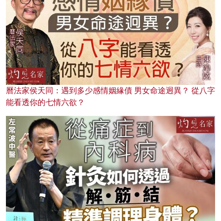
曆法家侯天同：遇到多少感情姻緣債 男女命途迥異？ 從八字
能看透你的七情六欲？