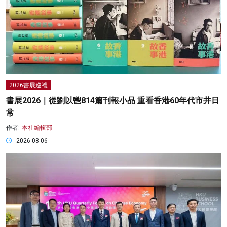
2026書展巡禮
書展2026｜從劉以鬯814篇刊報小品 重看香港60年代市井日
常
作者:
本社編輯部
2026-08-06