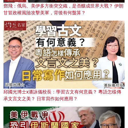
鄧飛：俄烏、美伊多方衝突交織，是否釀成世界大戰？ 伊朗
甘冒政權風險攻擊美軍，背後有何盤算？
邱國光博士x潘詠儀校長：學習古文有何意義？ 粵語怎樣傳
承文言文之美？ 日常寫作如何應用？