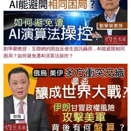
劉寧榮教授：互聯網的開放反催生資訊繭房，AI能避開相同
困局？如何避免遭AI演算法操控？