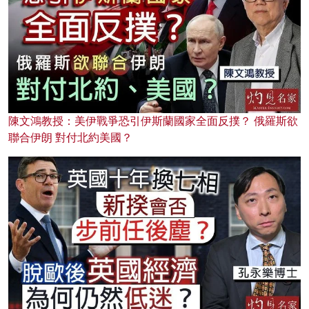
陳文鴻教授：美伊戰爭恐引伊斯蘭國家全面反撲？ 俄羅斯欲
聯合伊朗 對付北約美國？