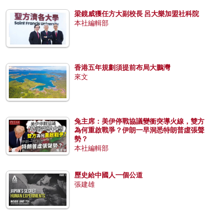
梁鏡威獲任方大副校長 呂大樂加盟社科院
本社編輯部
香港五年規劃須提前布局大鵬灣
來文
兔主席：美伊停戰協議變衝突導火線，雙方
為何重啟戰爭？伊朗一早洞悉特朗普虛張聲
勢？
本社編輯部
歷史給中國人一個公道
張建雄