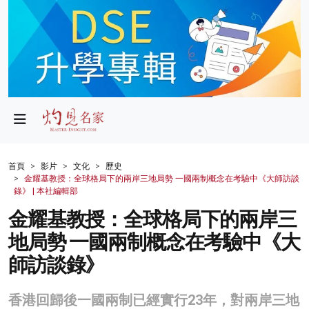
政局
教育
文化
財經
首頁
影片
文化
歷史
金耀基教授：全球格局下的兩岸三地局勢 一國兩制概念在考驗中《大師訪談
生活
錄》 | 本社編輯部
金耀基教授：全球格局下的兩岸三
健康
地局勢 一國兩制概念在考驗中《大
商業
師訪談錄》
科技
香港回歸後一國兩制已經實行23年，對兩岸三地
影片