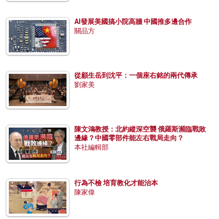
AI發展美國搞小院高牆 中國推多邊合作
關品方
從顧生岳到沈平：一個座右銘的兩代傳承
劉家美
陳文鴻教授：北約縱深空襲 俄羅斯瀕臨戰敗
邊緣？中國零部件能左右戰局走向？
本社編輯部
行為不檢 培育教化才能治本
陳家偉