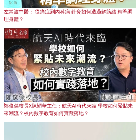
左常波中醫： 從痛症到內科病 針灸如何透過解筋結 精準調
理身體？
鄭俊傑校長X陳穎華主任：航天AI時代來臨 學校如何緊貼未
來潮流？校內數字教育如何實踐落地？