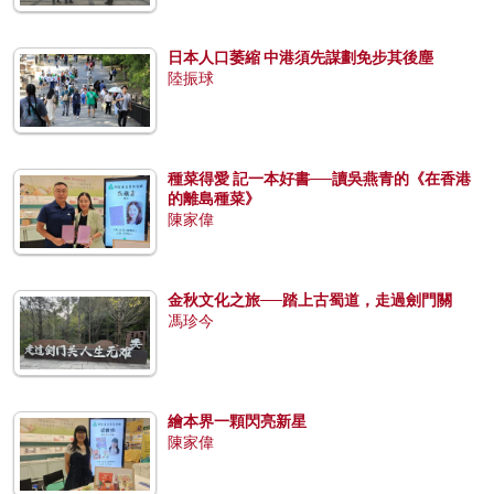
日本人口萎縮 中港須先謀劃免步其後塵
陸振球
種菜得愛 記一本好書──讀吳燕青的《在香港
的離島種菜》
陳家偉
金秋文化之旅──踏上古蜀道，走過劍門關
馮珍今
繪本界一顆閃亮新星
陳家偉