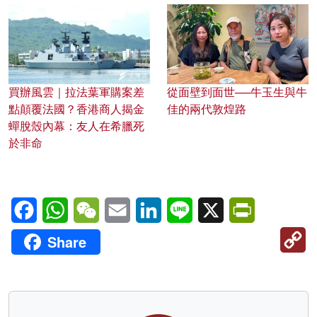
買辦風雲｜拉法葉軍購案差
從面壁到面世──牛玉生與牛
點顛覆法國？香港商人揭金
佳的兩代敦煌路
蟬脫殼內幕：友人在希臘死
於非命
Facebook
WhatsApp
WeChat
Email
LinkedIn
Line
X
PrintFriendl
C
Share
Li