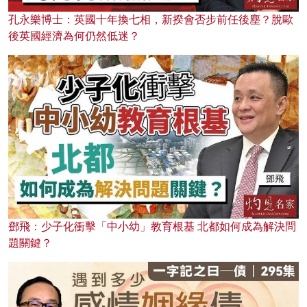
孔永樂博士：英國十年換七相，新揆會否步前任後塵？脫歐
後英國經濟為何仍然低迷？
鄧飛：少子化衝擊「中小幼」教育根基 北都如何成為解決問
題關鍵？