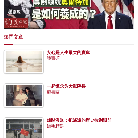
熱門文章
安心是人生最大的寶庫
譚寶碩
一起懷念吳大猷院長
廖書蘭
雄關漫道：把遙遠的歷史拉到眼前
編輯精選