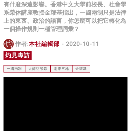
有什麼深遠影響。香港中文大學前校長、社會學
名家榜
系榮休講座教授金耀基指出，一國兩制只是法律
灼見活動
上的東西、政治的語言，你怎麼可以把它轉化為
一個操作規則一種管理詞彙？
關於我們
作者:
本社編輯部
- 2020-10-11
灼見專訪
一國兩制
大師訪談錄
兩岸三地
金耀基