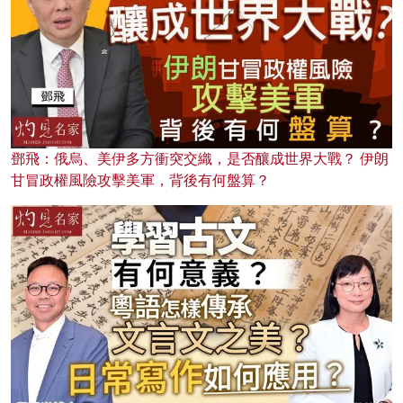
鄧飛：俄烏、美伊多方衝突交織，是否釀成世界大戰？ 伊朗
甘冒政權風險攻擊美軍，背後有何盤算？