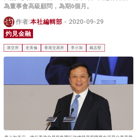
為董事會高級顧問，為期6個月。
名家榜
灼見活動
作者:
本社編輯部
- 2020-09-29
灼見金融
關於我們
港交所
史美倫
香港交易所
李小加
戴志堅