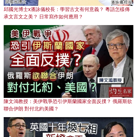
邱國光博士x潘詠儀校長：學習古文有何意義？ 粵語怎樣傳
承文言文之美？ 日常寫作如何應用？
陳文鴻教授：美伊戰爭恐引伊斯蘭國家全面反撲？ 俄羅斯欲
聯合伊朗 對付北約美國？