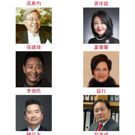
高希均
黃珍妮
張建雄
廖書蘭
李偉民
益行
關品方
翁港成