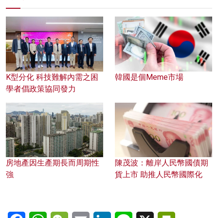
K型分化 科技難解內需之困
韓國是個Meme市場
學者倡政策協同發力
房地產因生產期長而周期性
陳茂波：離岸人民幣國債期
強
貨上市 助推人民幣國際化
Facebook
WhatsApp
WeChat
Email
LinkedIn
Line
X
PrintFriendl