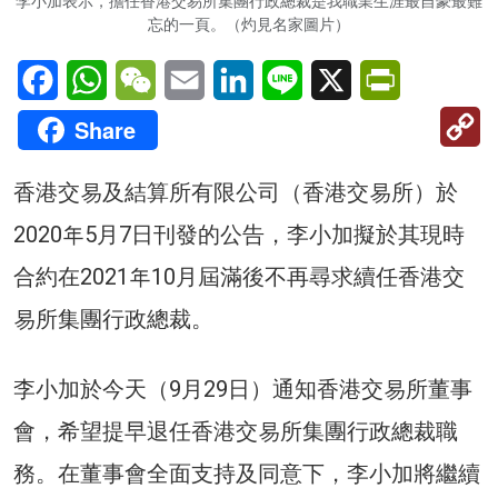
李小加表示，擔任香港交易所集團行政總裁是我職業生涯最自豪最難
忘的一頁。（灼見名家圖片）
Facebook
WhatsApp
WeChat
Email
LinkedIn
Line
X
PrintFriendl
C
Share
Li
香港交易及結算所有限公司（香港交易所）於
2020年5月7日刊發的公告，李小加擬於其現時
合約在2021年10月屆滿後不再尋求續任香港交
易所集團行政總裁。
李小加於今天（9月29日）通知香港交易所董事
會，希望提早退任香港交易所集團行政總裁職
務。在董事會全面支持及同意下，李小加將繼續