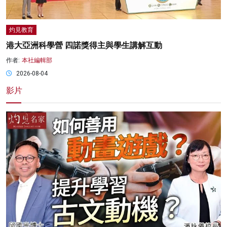
灼見教育
港大亞洲科學營 四諾獎得主與學生講解互動
作者:
本社編輯部
2026-08-04
影片