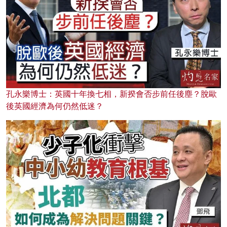
孔永樂博士：英國十年換七相，新揆會否步前任後塵？脫歐
後英國經濟為何仍然低迷？