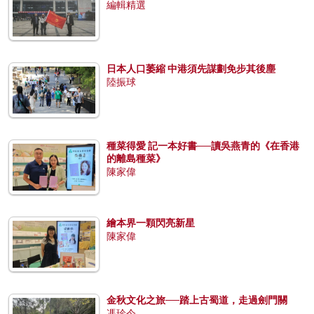
編輯精選
日本人口萎縮 中港須先謀劃免步其後塵
陸振球
種菜得愛 記一本好書──讀吳燕青的《在香港
的離島種菜》
陳家偉
繪本界一顆閃亮新星
陳家偉
金秋文化之旅──踏上古蜀道，走過劍門關
馮珍今