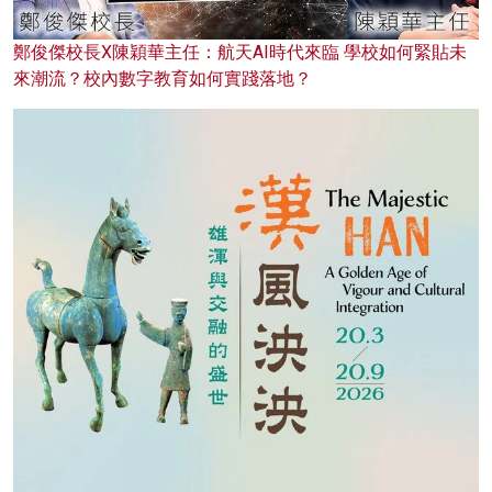
鄭俊傑校長X陳穎華主任：航天AI時代來臨 學校如何緊貼未
來潮流？校內數字教育如何實踐落地？