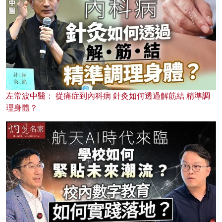
左常波中醫： 從痛症到內科病 針灸如何透過解筋結 精準調
理身體？