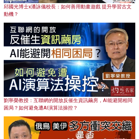
邱國光博士x潘詠儀校長：如何善用動畫遊戲 提升學習古文
動機？
劉寧榮教授：互聯網的開放反催生資訊繭房，AI能避開相同
困局？如何避免遭AI演算法操控？