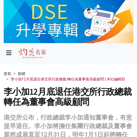
政局
教育
文化
財經
首頁
財經
李小加12月底退任港交所行政總裁 轉任為董事會高級顧問 | 本社編輯部
生活
李小加12月底退任港交所行政總裁
健康
轉任為董事會高級顧問
商業
港交所公布，行政總裁李小加通知董事會，有意
科技
提早退任。李小加將擔任集團行政總裁及董事會
影片
當然成員直至12月31日，明年1月1日起將轉任