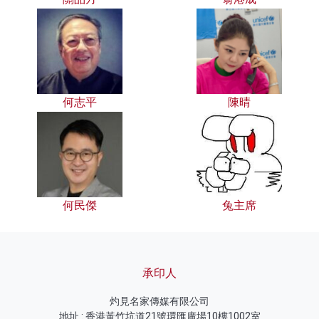
何志平
陳晴
何民傑
兔主席
承印人
灼見名家傳媒有限公司
地址 : 香港黃竹坑道21號環匯廣場10樓1002室