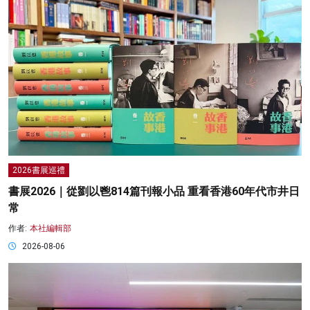
2026書展巡禮
書展2026｜從劉以鬯814篇刊報小品 重看香港60年代市井日
常
作者:
本社編輯部
2026-08-06