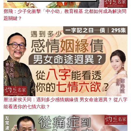
鄧飛：少子化衝擊「中小幼」教育根基 北都如何成為解決問
題關鍵？
曆法家侯天同：遇到多少感情姻緣債 男女命途迥異？ 從八字
能看透你的七情六欲？