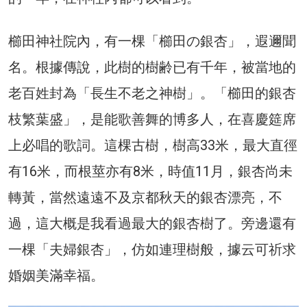
櫛田神社院內，有一棵「櫛田の銀杏」，遐邇聞
名。根據傳說，此樹的樹齢已有千年，被當地的
老百姓封為「長生不老之神樹」。「櫛田的銀杏
枝繁葉盛」，是能歌善舞的博多人，在喜慶筵席
上必唱的歌詞。這棵古樹，樹高33米，最大直徑
有16米，而根莖亦有8米，時值11月，銀杏尚未
轉黃，當然遠遠不及京都秋天的銀杏漂亮，不
過，這大概是我看過最大的銀杏樹了。旁邊還有
一棵「夫婦銀杏」，仿如連理樹般，據云可祈求
婚姻美滿幸福。