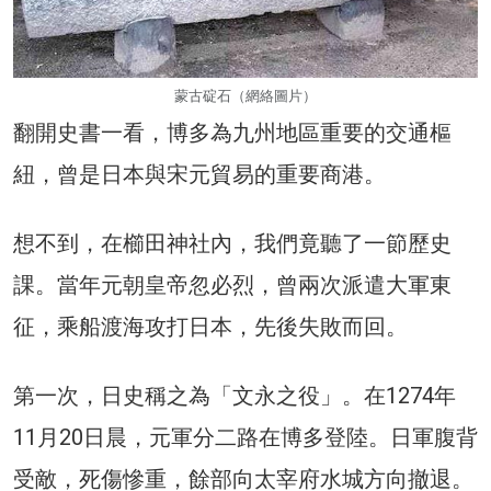
蒙古碇石（網絡圖片）
翻開史書一看，博多為九州地區重要的交通樞
紐，曾是日本與宋元貿易的重要商港。
想不到，在櫛田神社內，我們竟聽了一節歷史
課。當年元朝皇帝忽必烈，曾兩次派遣大軍東
征，乘船渡海攻打日本，先後失敗而回。
第一次，日史稱之為「文永之役」。在1274年
11月20日晨，元軍分二路在博多登陸。日軍腹背
受敵，死傷慘重，餘部向太宰府水城方向撤退。