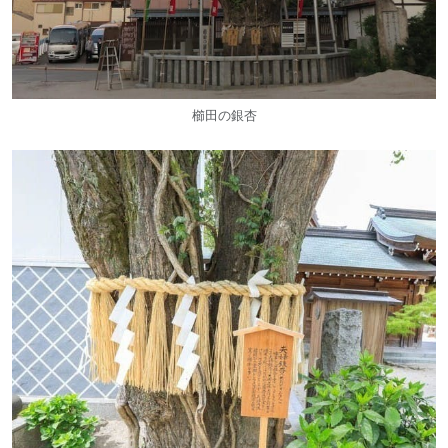
櫛田の銀杏