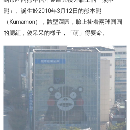
熊」。誕生於2010年3月12日的熊本熊
（Kumamon），體型渾圓，臉上掛着兩球圓圓
的腮紅，傻呆呆的樣子，「萌」得要命。