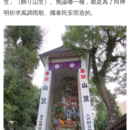
笠」（飾り山笠）。無論哪一種，都是為了向神
明祈求風調雨順、國泰民安而造的。