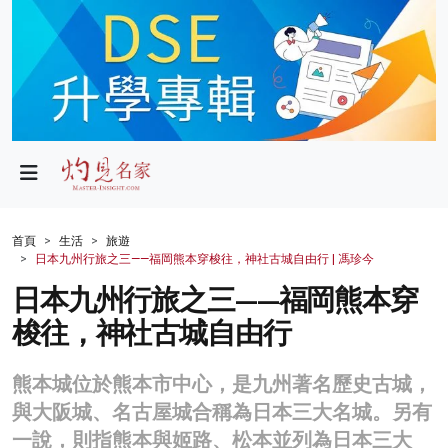
政局
教育
文化
財經
首頁
生活
旅遊
日本九州行旅之三——福岡熊本穿梭往，神社古城自由行 | 馮珍今
生活
日本九州行旅之三——福岡熊本穿
健康
梭往，神社古城自由行
商業
熊本城位於熊本市中心，是九州著名歷史古城，
科技
與大阪城、名古屋城合稱為日本三大名城。另有
影片
一說，則指熊本與姬路、松本並列為日本三大