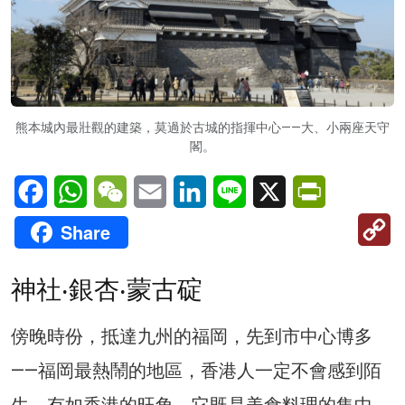
熊本城內最壯觀的建築，莫過於古城的指揮中心——大、小兩座天守
閣。
Facebook
WhatsApp
WeChat
Email
LinkedIn
Line
X
PrintFriendl
C
Share
Li
神社‧銀杏‧蒙古碇
傍晚時份，抵達九州的福岡，先到市中心博多
——福岡最熱鬧的地區，香港人一定不會感到陌
生，有如香港的旺角，它既是美食料理的集中