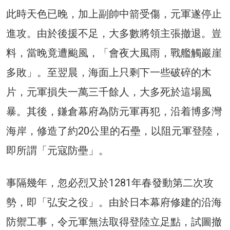
此時天色已晚，加上副帥中箭受傷，元軍遂停止
進攻。由於後援不足，大多數將領主張撤退。豈
料，當晚竟遭颱風，「會夜大風雨，戰艦觸巖崖
多敗」。至翌晨，海面上只剩下一些破碎的木
片，元軍損失一萬三千餘人，大多死於這場風
暴。其後，鎌倉幕府為防元軍再犯，沿着博多灣
海岸，修造了約20公里的石壘，以阻元軍登陸，
即所謂「元寇防壘」。
事隔幾年，忽必烈又於1281年春發動第二次攻
勢，即「弘安之役」。由於日本幕府修建的沿海
防禦工事，令元軍無法取得登陸立足點，試圖撤