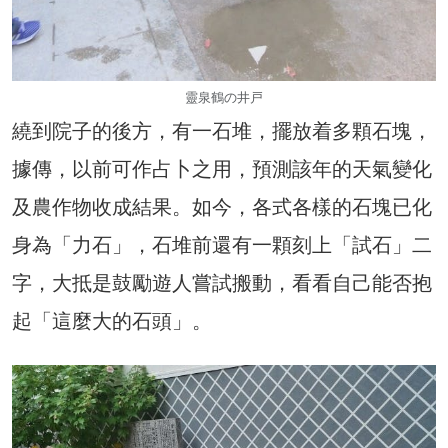
靈泉鶴の井戸
繞到院子的後方，有一石堆，擺放着多顆石塊，
據傳，以前可作占卜之用，預測該年的天氣變化
及農作物收成結果。如今，各式各樣的石塊已化
身為「力石」，石堆前還有一顆刻上「試石」二
字，大抵是鼓勵遊人嘗試搬動，看看自己能否抱
起「這麼大的石頭」。