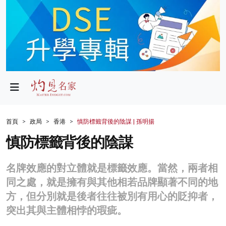
政局
教育
文化
財經
首頁
政局
香港
慎防標籤背後的陰謀 | 孫明揚
生活
慎防標籤背後的陰謀
健康
名牌效應的對立體就是標籤效應。當然，兩者相
商業
同之處，就是擁有與其他相若品牌顯著不同的地
方，但分別就是後者往往被別有用心的貶抑者，
科技
突出其與主體相悖的瑕疵。
影片