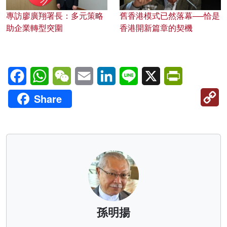
專訪廖廣翔署長：多元策略
舊香港模式已然落幕──恰是
助企業轉型突圍
香港開新篇章的契機
Facebook
WhatsApp
WeChat
Email
LinkedIn
Line
X
PrintFriendl
C
Share
Li
孫明揚