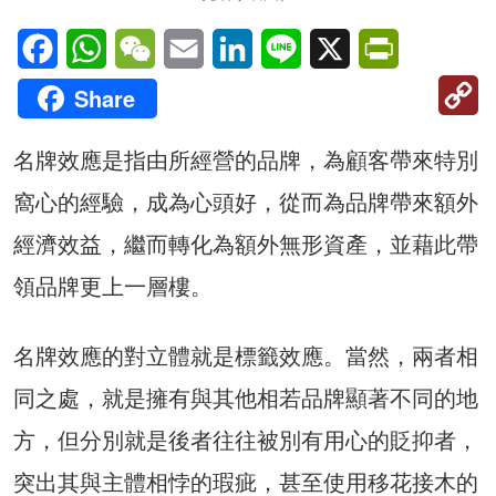
Facebook
WhatsApp
WeChat
Email
LinkedIn
Line
X
PrintFriendl
C
Share
Li
名牌效應是指由所經營的品牌，為顧客帶來特別
窩心的經驗，成為心頭好，從而為品牌帶來額外
經濟效益，繼而轉化為額外無形資產，並藉此帶
領品牌更上一層樓。
名牌效應的對立體就是標籤效應。當然，兩者相
同之處，就是擁有與其他相若品牌顯著不同的地
方，但分別就是後者往往被別有用心的貶抑者，
突出其與主體相悖的瑕疵，甚至使用移花接木的