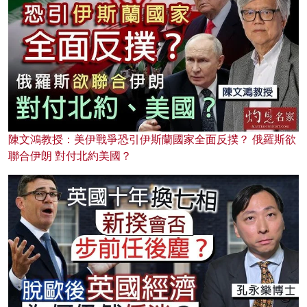
陳文鴻教授：美伊戰爭恐引伊斯蘭國家全面反撲？ 俄羅斯欲
聯合伊朗 對付北約美國？