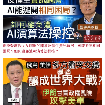
劉寧榮教授：互聯網的開放反催生資訊繭房，AI能避開相同
困局？如何避免遭AI演算法操控？