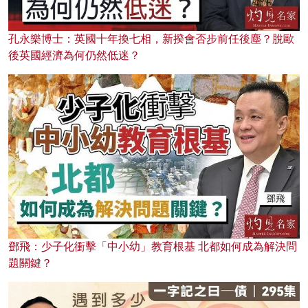
孔永樂博士：英國十年換七相，新揆會否步前任後塵？脫歐
後英國經濟為何仍然低迷？
鄧飛：少子化衝擊「中小幼」教育根基 北都如何成為解決問
題關鍵？