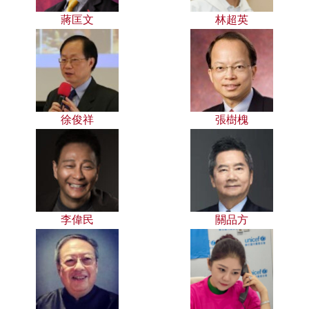
蔣匡文
林超英
徐俊祥
張樹槐
李偉民
關品方