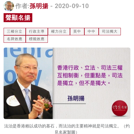
作者:
孫明揚
- 2020-09-10
名家榜
聲顯名揚
灼見活動
三權分立
行政主導
權力分立
英中
中中
司法獨大
關於我們
名牌效應
標籤效應
法治是香港賴以成功的基石，而法治的主要精神就是司法獨立。（灼
見名家製圖）