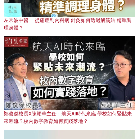
左常波中醫： 從痛症到內科病 針灸如何透過解筋結 精準調
理身體？
鄭俊傑校長X陳穎華主任：航天AI時代來臨 學校如何緊貼未
來潮流？校內數字教育如何實踐落地？