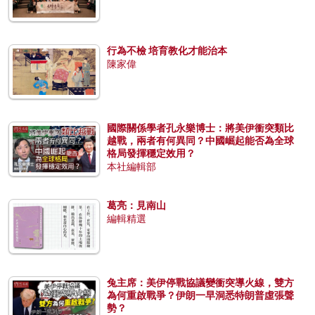
行為不檢 培育教化才能治本
陳家偉
國際關係學者孔永樂博士：將美伊衝突類比
越戰，兩者有何異同？中國崛起能否為全球
格局發揮穩定效用？
本社編輯部
葛亮：見南山
編輯精選
兔主席：美伊停戰協議變衝突導火線，雙方
為何重啟戰爭？伊朗一早洞悉特朗普虛張聲
勢？