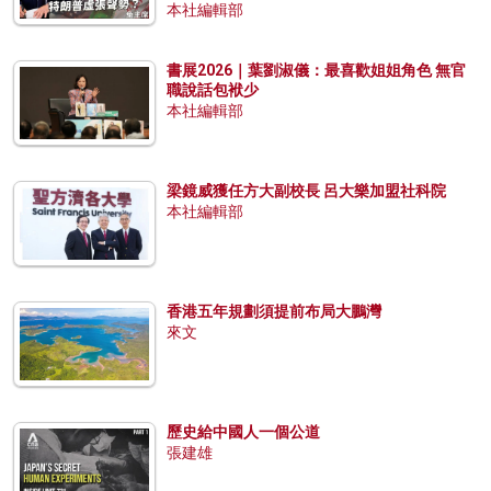
本社編輯部
書展2026｜葉劉淑儀：最喜歡姐姐角色 無官
職說話包袱少
本社編輯部
梁鏡威獲任方大副校長 呂大樂加盟社科院
本社編輯部
香港五年規劃須提前布局大鵬灣
來文
歷史給中國人一個公道
張建雄