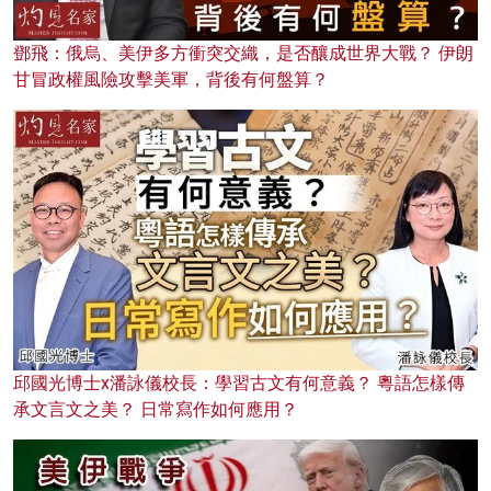
鄧飛：俄烏、美伊多方衝突交織，是否釀成世界大戰？ 伊朗
甘冒政權風險攻擊美軍，背後有何盤算？
邱國光博士x潘詠儀校長：學習古文有何意義？ 粵語怎樣傳
承文言文之美？ 日常寫作如何應用？