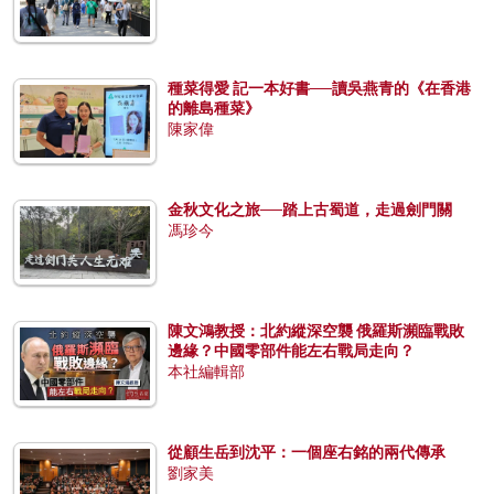
種菜得愛 記一本好書──讀吳燕青的《在香港
的離島種菜》
陳家偉
金秋文化之旅──踏上古蜀道，走過劍門關
馮珍今
陳文鴻教授：北約縱深空襲 俄羅斯瀕臨戰敗
邊緣？中國零部件能左右戰局走向？
本社編輯部
從顧生岳到沈平：一個座右銘的兩代傳承
劉家美