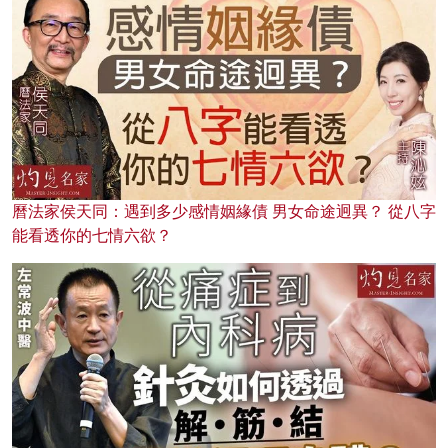
曆法家侯天同：遇到多少感情姻緣債 男女命途迥異？ 從八字
能看透你的七情六欲？