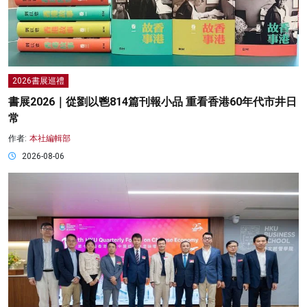
2026書展巡禮
書展2026｜從劉以鬯814篇刊報小品 重看香港60年代市井日
常
作者:
本社編輯部
2026-08-06