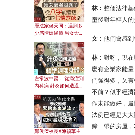
林：
整個法律基
墮後對年輕人的
曆法家侯天同：遇到多
少感情姻緣債 男女命途
文：
他們會感到
迥異？ 從八字能看透你
的七情六欲？
林：
對呀，現在
麼有企業家能量
左常波中醫： 從痛症到
們強得多，又有
內科病 針灸如何透過解
不前？似乎經濟
筋結 精準調理身體？
作未能做好，最
法例已經是大大
鐘一帶的房屋，
鄭俊傑校長X陳穎華主