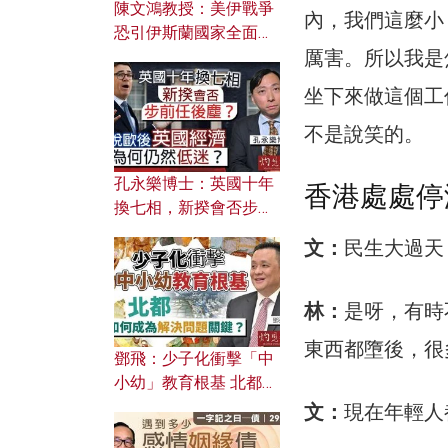
陳文鴻教授：美伊戰爭
內，我們這麼小
恐引伊斯蘭國家全面反
厲害。所以我是
撲？ 俄羅斯欲聯合伊朗
對付北約美國？
坐下來做這個工
不是說笑的。
孔永樂博士：英國十年
香港處處停
換七相，新揆會否步前
任後塵？脫歐後英國經
文：
民生大過天
濟為何仍然低迷？
林：
是呀，有時
東西都墮後，很
鄧飛：少子化衝擊「中
小幼」教育根基 北都如
何成為解決問題關鍵？
文：
現在年輕人