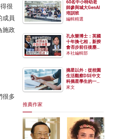
60名中小特幼老
受得很
師參與城大GenAI
培訓班
的成員
編輯精選
為施政
孔永樂博士：英國
十年換七相，新揆
會否步前任後塵？
脫歐後英國經濟為
本社編輯部
何仍然低迷？
摘星以外：從校園
生活觀察DSE中文
科摘星學生的一點
特質
來文
們很多
推薦作家
。