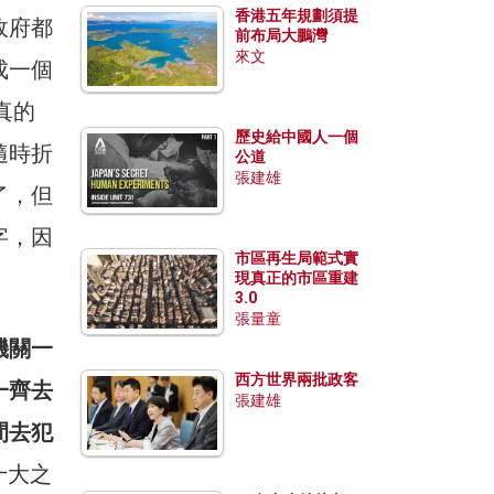
香港五年規劃須提
政府都
前布局大鵬灣
來文
成一個
真的
歷史給中國人一個
隨時折
公道
張建雄
了，但
字，因
市區再生局範式實
現真正的市區重建
3.0
張量童
機關一
西方世界兩批政客
一齊去
張建雄
間去犯
十大之