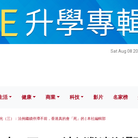
健康
商業
科技
影片
名家榜
Sat Aug 08 20
生活
健康
商業
科技
影片
名家榜
光（三）：法例繼續停滯不前，香港真的會「死」的 | 本社編輯部