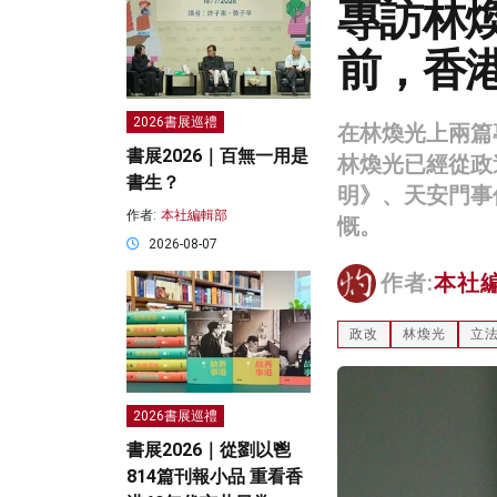
專訪林
前，香
2026書展巡禮
在林煥光上兩篇
書展2026｜百無一用是
林煥光已經從政
書生？
明》、天安門事
作者:
本社編輯部
慨。
2026-08-07
作者:
本社
政改
林煥光
立
2026書展巡禮
書展2026｜從劉以鬯
814篇刊報小品 重看香