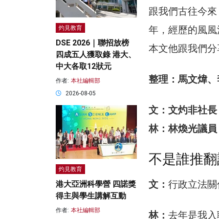
跟我們古往今來
年，經歷的風風
灼見教育
DSE 2026｜聯招放榜
本文他跟我們分
四成五人獲取錄 港大、
中大各取12狀元
整理：馬文煒、
作者:
本社編輯部
2026-08-05
文：文灼非社長
林：林煥光議員
不是誰推翻
灼見教育
文：
行政立法關
港大亞洲科學營 四諾獎
得主與學生講解互動
作者:
本社編輯部
林：
去年是我入