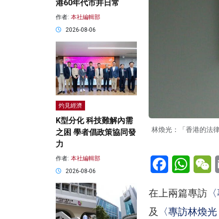
港60年代市井日常
作者:
本社編輯部
2026-08-06
灼見經濟
K型分化 科技難解內需
林煥光：「香港的法
之困 學者倡政策協同發
力
Facebook
WhatsA
W
作者:
本社編輯部
2026-08-06
在上兩篇專訪
〈
及
〈專訪林煥光