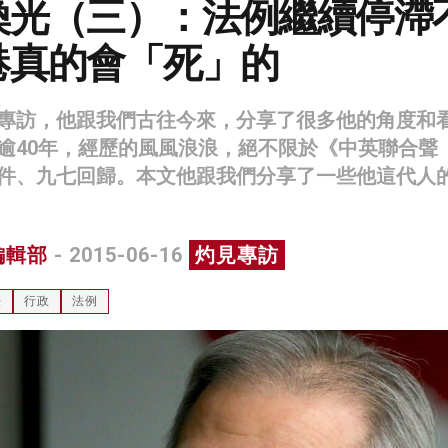
煥光（三）：法例繼續停滯
港真的會「死」的
專訪，他跟我們古往今來，分享了很多他的角度和
逾40年，經歷的風風浪浪，絕不限於《中英聯合聲
件、九七回歸。本文他跟我們分享了一些他這代人
編輯部
- 2015-06-16
灼見專訪
法
行政
法例