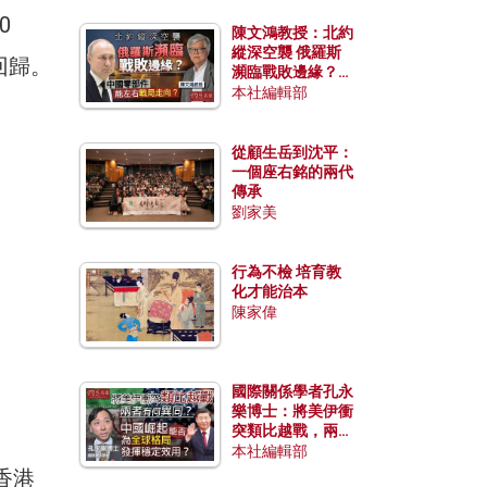
0
陳文鴻教授：北約
縱深空襲 俄羅斯
回歸。
瀕臨戰敗邊緣？中
國零部件能左右戰
本社編輯部
局走向？
從顧生岳到沈平：
一個座右銘的兩代
傳承
劉家美
行為不檢 培育教
化才能治本
陳家偉
國際關係學者孔永
樂博士：將美伊衝
突類比越戰，兩者
有何異同？中國崛
本社編輯部
起能否為全球格局
香港