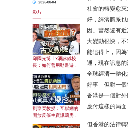
2026-08-04
社會的轉變愈來
影片
好，經濟體系也
因。當然還有近
大變動很快，不
能追得上，因為
邱國光博士x潘詠儀校
通，現在訊息的
長：如何善用動畫遊戲
提升學習古文動機？
全球經濟一體化
好事。但對一個
香港是一個對外
應付這樣的局面
劉寧榮教授：互聯網的
開放反催生資訊繭房，
AI能避開相同困局？如
但香港的法律轉