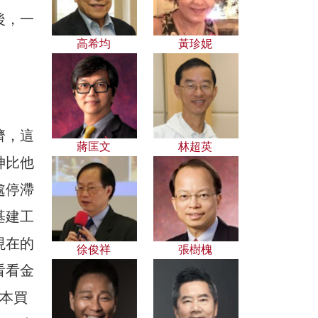
後，一
高希均
黃珍妮
濟，這
蔣匡文
林超英
神比他
處停滯
基建工
現在的
徐俊祥
張樹槐
看看金
本買