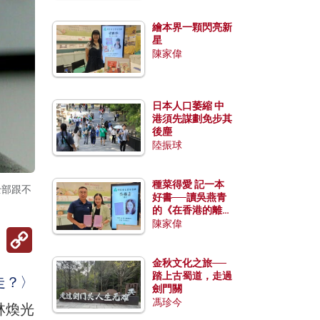
繪本界一顆閃亮新
星
陳家偉
日本人口萎縮 中
港須先謀劃免步其
後塵
陸振球
種菜得愛 記一本
全部跟不
好書──讀吳燕青
的《在香港的離島
種菜》
陳家偉
Copy
Link
金秋文化之旅──
踏上古蜀道，走過
走？〉
劍門關
馮珍今
林煥光