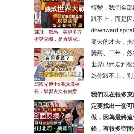
何避免遭AI演算法操
轉變，我們全部
控？
跟不上，而是因
downward 
鄧飛：俄烏、美伊多方
衝突交織，是否釀成世
要去的才去，拖
界大戰？ 伊朗甘冒政權
騰兩、三年，然
風險攻擊美軍，背後有
何盤算？
世界已經走到很
為你跟不上，別
邱國光博士x潘詠儀校
長：學習古文有何意
我們現在很多東
義？ 粵語怎樣傳承文言
定要找出一套可
文之美？ 日常寫作如何
應用？
做，因為最終這
錯，有很多空間