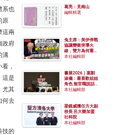
發揮穩定效用？
葛亮：見南山
體系也
編輯精選
的原
濟這兩
兔主席：美伊停戰
個政府
協議變衝突導火
線，雙方為何重啟
的溝
戰爭？伊朗一早洞
本社編輯部
悉特朗普虛張聲
小看，
勢？
書展2026｜葉劉
，這是
淑儀：最喜歡姐姐
角色 無官職說話
，尤其
包袱少
本社編輯部
如何去
梁鏡威獲任方大副
校長 呂大樂加盟
社科院
本社編輯部
科技的