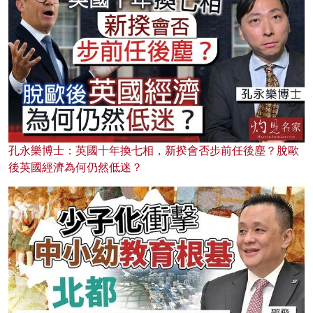
孔永樂博士：英國十年換七相，新揆會否步前任後塵？脫歐
後英國經濟為何仍然低迷？