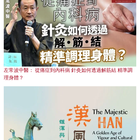
左常波中醫： 從痛症到內科病 針灸如何透過解筋結 精準調
理身體？