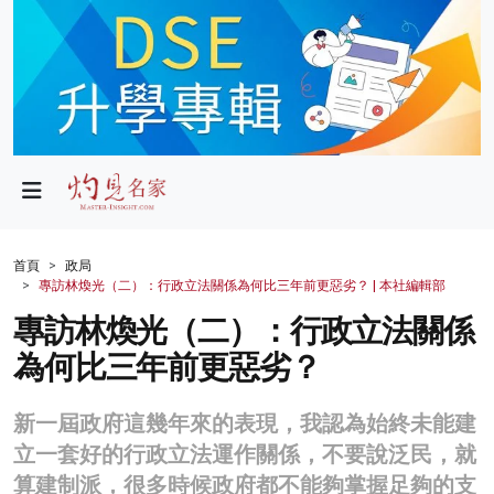
政局
教育
文化
財經
首頁
政局
專訪林煥光（二）：行政立法關係為何比三年前更惡劣？ | 本社編輯部
生活
專訪林煥光（二）：行政立法關係
健康
為何比三年前更惡劣？
商業
新一屆政府這幾年來的表現，我認為始終未能建
科技
立一套好的行政立法運作關係，不要說泛民，就
影片
算建制派，很多時候政府都不能夠掌握足夠的支