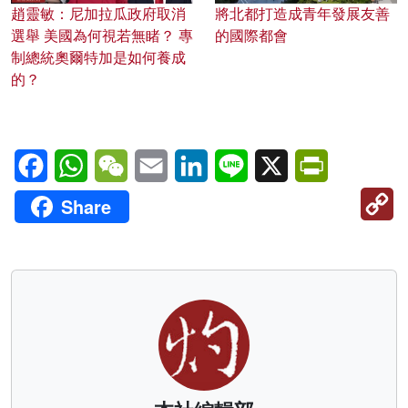
趙靈敏：尼加拉瓜政府取消
將北都打造成青年發展友善
選舉 美國為何視若無睹？ 專
的國際都會
制總統奧爾特加是如何養成
的？
Facebook
WhatsApp
WeChat
Email
LinkedIn
Line
X
PrintFriendl
C
Share
Li