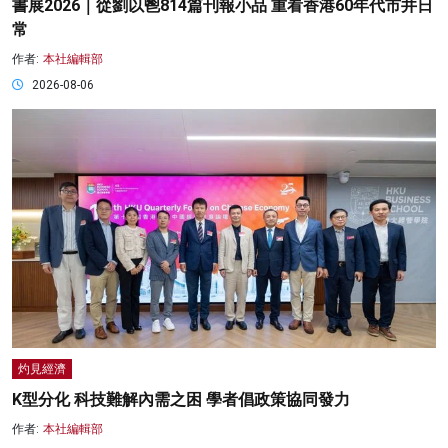
書展2026｜從劉以鬯814篇刊報小品 重看香港60年代市井日
常
作者:
本社編輯部
2026-08-06
灼見經濟
K型分化 科技難解內需之困 學者倡政策協同發力
作者:
本社編輯部