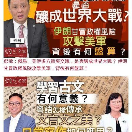
鄧飛：俄烏、美伊多方衝突交織，是否釀成世界大戰？ 伊朗
甘冒政權風險攻擊美軍，背後有何盤算？