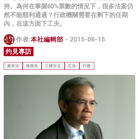
持。為何在掌握60%票數的情況下，很多法案仍
名家榜
然不能順利通過？行政機關需要在剩下的任期
灼見活動
內，在這方面下工夫。
關於我們
作者:
本社編輯部
- 2015-06-15
灼見專訪
基本法
林煥光
三權分立
立法
行政