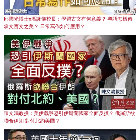
邱國光博士x潘詠儀校長：學習古文有何意義？ 粵語怎樣傳
承文言文之美？ 日常寫作如何應用？
陳文鴻教授：美伊戰爭恐引伊斯蘭國家全面反撲？ 俄羅斯欲
聯合伊朗 對付北約美國？