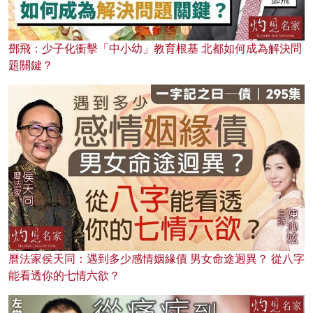
鄧飛：少子化衝擊「中小幼」教育根基 北都如何成為解決問
題關鍵？
曆法家侯天同：遇到多少感情姻緣債 男女命途迥異？ 從八字
能看透你的七情六欲？