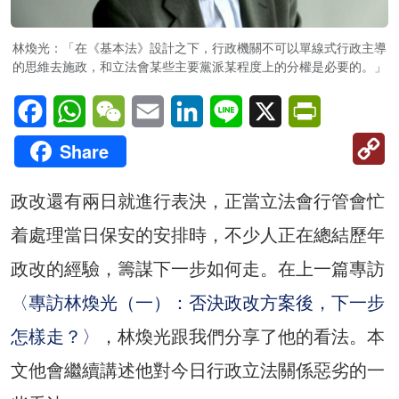
林煥光：「在《基本法》設計之下，行政機關不可以單線式行政主導
的思維去施政，和立法會某些主要黨派某程度上的分權是必要的。」
Facebook
WhatsApp
WeChat
Email
LinkedIn
Line
X
PrintFriendl
C
Share
Li
政改還有兩日就進行表決，正當立法會行管會忙
着處理當日保安的安排時，不少人正在總結歷年
政改的經驗，籌謀下一步如何走。在上一篇專訪
〈專訪林煥光（一）：否決政改方案後，下一步
怎樣走？〉
，林煥光跟我們分享了他的看法。本
文他會繼續講述他對今日行政立法關係惡劣的一