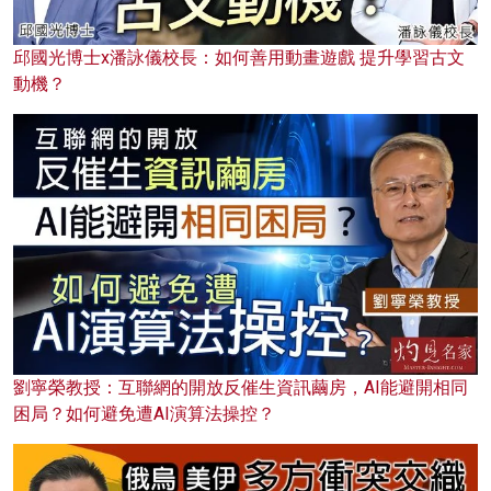
邱國光博士x潘詠儀校長：如何善用動畫遊戲 提升學習古文
動機？
劉寧榮教授：互聯網的開放反催生資訊繭房，AI能避開相同
困局？如何避免遭AI演算法操控？