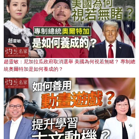
趙靈敏：尼加拉瓜政府取消選舉 美國為何視若無睹？ 專制總
統奧爾特加是如何養成的？