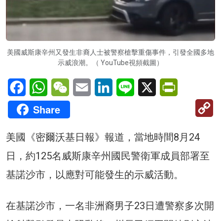
美國威斯康辛州又發生非裔人士被警察槍擊重傷事件，引發全國多地
示威浪潮。（ YouTube視頻截圖）
Facebook
WhatsApp
WeChat
Email
LinkedIn
Line
X
PrintFriendl
C
Share
Li
美國《密爾沃基日報》報道，當地時間8月24
日，約125名威斯康辛州國民警衛軍成員部署至
基諾沙市，以應對可能發生的示威活動。
在基諾沙市，一名非洲裔男子23日遭警察多次開