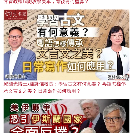
甘冒政權風險攻擊美軍，背後有何盤算？
邱國光博士x潘詠儀校長：學習古文有何意義？ 粵語怎樣傳
承文言文之美？ 日常寫作如何應用？