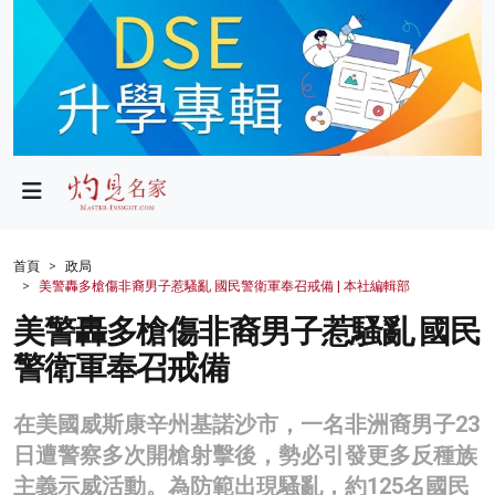
政局
教育
文化
財經
首頁
政局
美警轟多槍傷非裔男子惹騷亂 國民警衛軍奉召戒備 | 本社編輯部
生活
美警轟多槍傷非裔男子惹騷亂 國民
健康
警衛軍奉召戒備
商業
在美國威斯康辛州基諾沙市，一名非洲裔男子23
科技
日遭警察多次開槍射擊後，勢必引發更多反種族
影片
主義示威活動。為防範出現騷亂，約125名國民