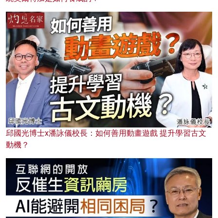
邱國光博士x潘詠儀校長：如何善用動畫遊戲 提升學習古文
動機？