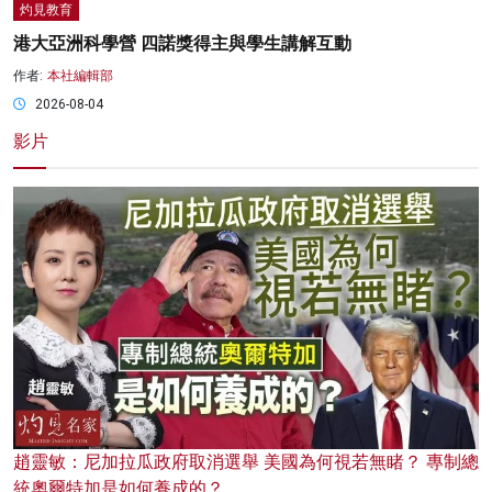
灼見教育
港大亞洲科學營 四諾獎得主與學生講解互動
作者:
本社編輯部
2026-08-04
影片
趙靈敏：尼加拉瓜政府取消選舉 美國為何視若無睹？ 專制總
統奧爾特加是如何養成的？