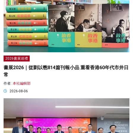
2026書展巡禮
書展2026｜從劉以鬯814篇刊報小品 重看香港60年代市井日
常
作者:
本社編輯部
2026-08-06