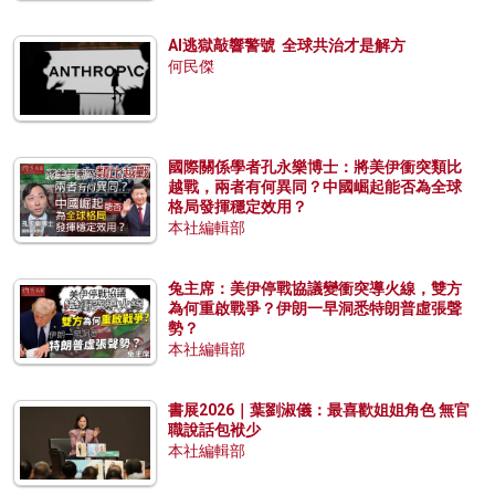
AI逃獄敲響警號 全球共治才是解方
何民傑
國際關係學者孔永樂博士：將美伊衝突類比
越戰，兩者有何異同？中國崛起能否為全球
格局發揮穩定效用？
本社編輯部
兔主席：美伊停戰協議變衝突導火線，雙方
為何重啟戰爭？伊朗一早洞悉特朗普虛張聲
勢？
本社編輯部
書展2026｜葉劉淑儀：最喜歡姐姐角色 無官
職說話包袱少
本社編輯部