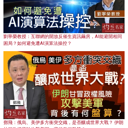
劉寧榮教授：互聯網的開放反催生資訊繭房，AI能避開相同
困局？如何避免遭AI演算法操控？
鄧飛：俄烏、美伊多方衝突交織，是否釀成世界大戰？ 伊朗