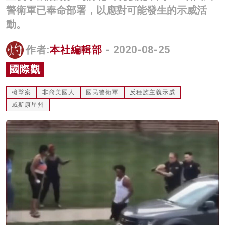
警衛軍已奉命部署，以應對可能發生的示威活
名家榜
動。
灼見活動
作者:
本社編輯部
- 2020-08-25
關於我們
國際觀
槍擊案
非裔美國人
國民警衛軍
反種族主義示威
威斯康星州