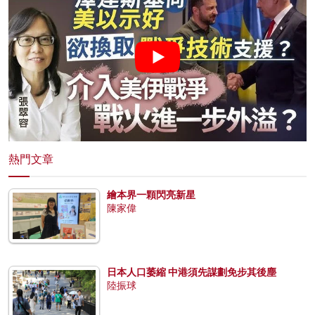
熱門文章
繪本界一顆閃亮新星
陳家偉
日本人口萎縮 中港須先謀劃免步其後塵
陸振球