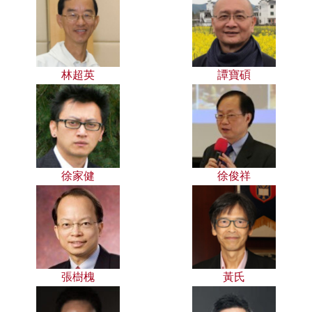
林超英
譚寶碩
徐家健
徐俊祥
張樹槐
黃氏