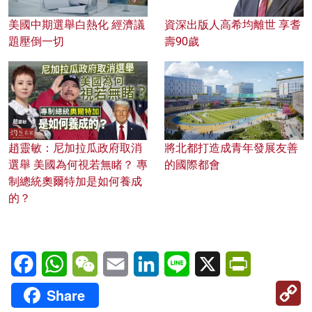
美國中期選舉白熱化 經濟議
資深出版人高希均離世 享耆
題壓倒一切
壽90歲
趙靈敏：尼加拉瓜政府取消
將北都打造成青年發展友善
選舉 美國為何視若無睹？ 專
的國際都會
制總統奧爾特加是如何養成
的？
Facebook
WhatsApp
WeChat
Email
LinkedIn
Line
X
PrintFriendl
C
Share
Li