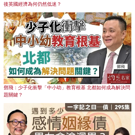
後英國經濟為何仍然低迷？
鄧飛：少子化衝擊「中小幼」教育根基 北都如何成為解決問
題關鍵？