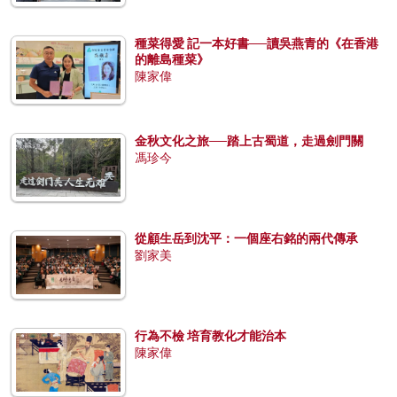
種菜得愛 記一本好書──讀吳燕青的《在香港
的離島種菜》
陳家偉
金秋文化之旅──踏上古蜀道，走過劍門關
馮珍今
從顧生岳到沈平：一個座右銘的兩代傳承
劉家美
行為不檢 培育教化才能治本
陳家偉