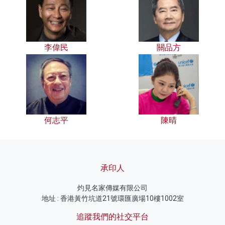
李偉民
關品方
何志平
陳晴
承印人
灼見名家傳媒有限公司
地址 : 香港黃竹坑道21號環匯廣場10樓1002室
追蹤我們的社交平台