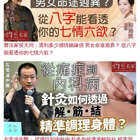
曆法家侯天同：遇到多少感情姻緣債 男女命途迥異？ 從八字
能看透你的七情六欲？
左常波中醫： 從痛症到內科病 針灸如何透過解筋結 精準調