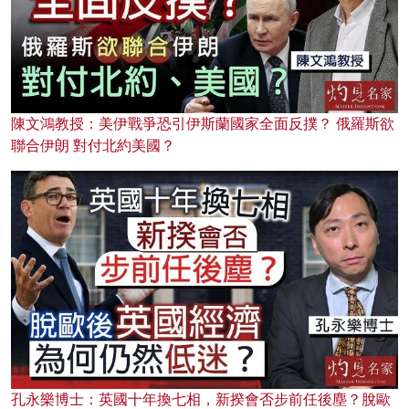
陳文鴻教授：美伊戰爭恐引伊斯蘭國家全面反撲？ 俄羅斯欲
聯合伊朗 對付北約美國？
孔永樂博士：英國十年換七相，新揆會否步前任後塵？脫歐