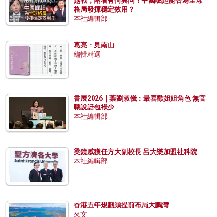
越戰，兩者有何異同？中國崛起能否為全球
格局發揮穩定效用？
本社編輯部
葛亮：見南山
編輯精選
書展2026｜葉劉淑儀：最喜歡姐姐角色 無官
職說話包袱少
本社編輯部
梁鏡威獲任方大副校長 呂大樂加盟社科院
本社編輯部
香港五年規劃須提前布局大鵬灣
來文