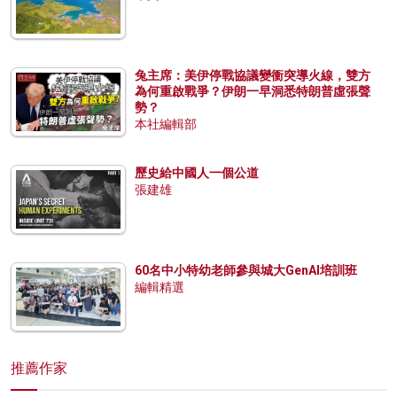
兔主席：美伊停戰協議變衝突導火線，雙方
為何重啟戰爭？伊朗一早洞悉特朗普虛張聲
勢？
本社編輯部
歷史給中國人一個公道
張建雄
60名中小特幼老師參與城大GenAI培訓班
編輯精選
推薦作家