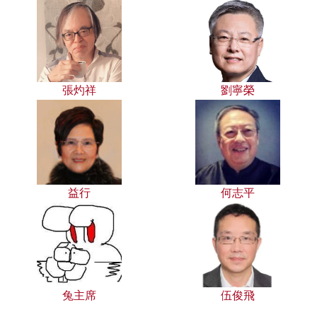
張灼祥
劉寧榮
益行
何志平
兔主席
伍俊飛