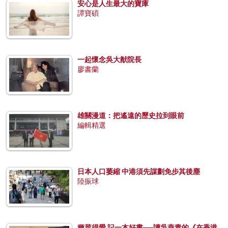
安心是人生最大的寶庫
譚寶碩
一起懷念吳大猷院長
廖書蘭
雄關漫道：把遙遠的歷史拉到眼前
編輯精選
日本人口萎縮 中港須先謀劃免步其後塵
陸振球
種菜得愛 記一本好書──讀吳燕青的《在香港