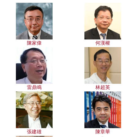
陳家偉
何漢權
雷鼎鳴
林超英
張建雄
陳章華