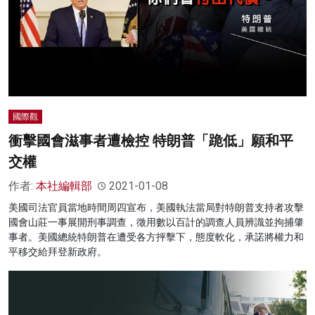
國際觀
衝擊國會滋事者遭檢控 特朗普「跪低」願和平
交權
作者:
本社編輯部
2021-01-08
美國司法官員當地時間周四宣布，美國執法當局對特朗普支持者攻擊
國會山莊一事展開刑事調查，徵用數以百計的調查人員辨識並拘捕肇
事者。美國總統特朗普在遭受各方抨擊下，態度軟化，承諾將權力和
平移交給拜登新政府。