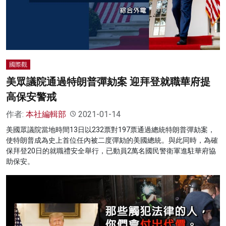
名家榜
灼見活動
關於我們
國際觀
美眾議院通過特朗普彈劾案 迎拜登就職華府提
高保安警戒
作者:
本社編輯部
2021-01-14
美國眾議院當地時間13日以232票對197票通過總統特朗普彈劾案，
使特朗普成為史上首位任內被二度彈劾的美國總統。與此同時，為確
保拜登20日的就職禮安全舉行，已動員2萬名國民警衛軍進駐華府協
助保安。