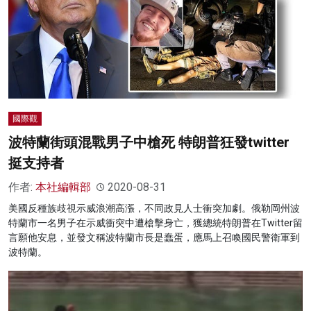
國際觀
波特蘭街頭混戰男子中槍死 特朗普狂發twitter
挺支持者
作者:
本社編輯部
2020-08-31
美國反種族歧視示威浪潮高漲，不同政見人士衝突加劇。俄勒岡州波
特蘭市一名男子在示威衝突中遭槍擊身亡，獲總統特朗普在Twitter留
言願他安息，並發文稱波特蘭市長是蠢蛋，應馬上召喚國民警衛軍到
波特蘭。