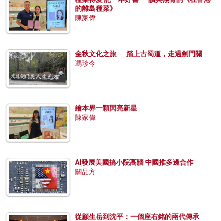
的離島種菜》
陳家偉
金秋文化之旅──踏上古蜀道，走過劍門關
馮珍今
繪本界一顆閃亮新星
陳家偉
AI發展美國搞小院高牆 中國推多邊合作
關品方
從顧生岳到沈平：一個座右銘的兩代傳承