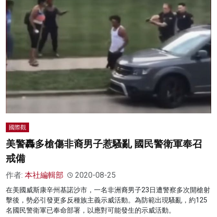
國際觀
美警轟多槍傷非裔男子惹騷亂 國民警衛軍奉召
戒備
作者:
本社編輯部
2020-08-25
在美國威斯康辛州基諾沙市，一名非洲裔男子23日遭警察多次開槍射
擊後，勢必引發更多反種族主義示威活動。為防範出現騷亂，約125
名國民警衛軍已奉命部署，以應對可能發生的示威活動。