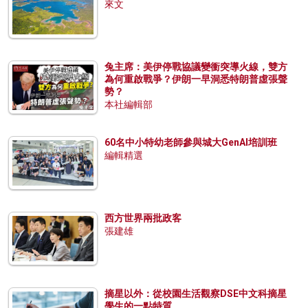
來文
兔主席：美伊停戰協議變衝突導火線，雙方
為何重啟戰爭？伊朗一早洞悉特朗普虛張聲
勢？
本社編輯部
60名中小特幼老師參與城大GenAI培訓班
編輯精選
西方世界兩批政客
張建雄
摘星以外：從校園生活觀察DSE中文科摘星
學生的一點特質