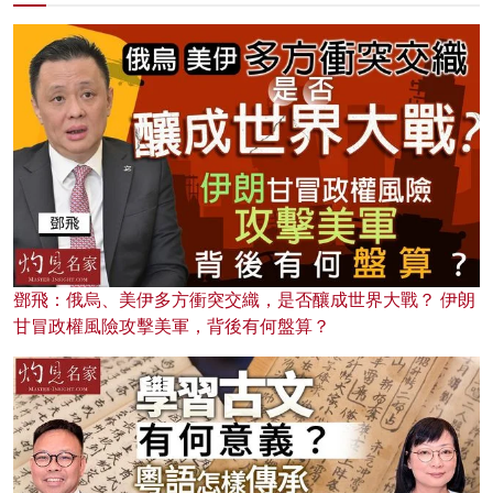
鄧飛：俄烏、美伊多方衝突交織，是否釀成世界大戰？ 伊朗
甘冒政權風險攻擊美軍，背後有何盤算？