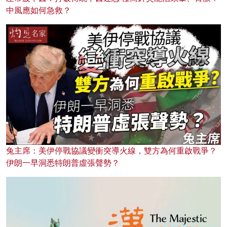
中風應如何急救？
兔主席：美伊停戰協議變衝突導火線，雙方為何重啟戰爭？
伊朗一早洞悉特朗普虛張聲勢？