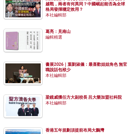
越戰，兩者有何異同？中國崛起能否為全球
格局發揮穩定效用？
本社編輯部
葛亮：見南山
編輯精選
書展2026｜葉劉淑儀：最喜歡姐姐角色 無官
職說話包袱少
本社編輯部
梁鏡威獲任方大副校長 呂大樂加盟社科院
本社編輯部
香港五年規劃須提前布局大鵬灣