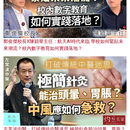
鄭俊傑校長X陳穎華主任：航天AI時代來臨 學校如何緊貼未
來潮流？校內數字教育如何實踐落地？
左常波中醫：打破傳統中醫迷思 極簡針灸能治頭暈、胃脹？