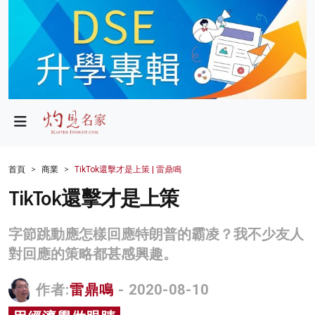
政局
教育
文化
財經
首頁
商業
TikTok還擊才是上策 | 雷鼎鳴
生活
TikTok還擊才是上策
健康
字節跳動應怎樣回應特朗普的霸凌？我不少友人
商業
對回應的策略都甚感興趣。
科技
作者:
雷鼎鳴
- 2020-08-10
影片