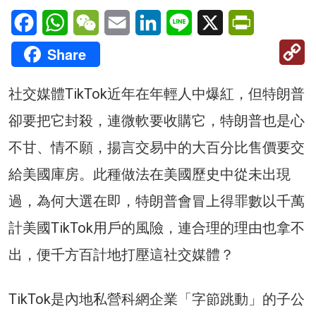
Facebook
WhatsApp
WeChat
Email
LinkedIn
Line
X
PrintFriendl
C
Share
Li
社交媒體TikTok近年在年輕人中爆紅，但特朗普
卻要把它封殺，連微軟要收購它，特朗普也是心
不甘、情不願，揚言交易中的大百分比售價要交
給美國庫房。此種做法在美國歷史中從未出現
過，為何大選在即，特朗普會冒上得罪數以千萬
計美國TikTok用戶的風險，連合理的理由也拿不
出，便千方百計地打壓這社交媒體？
TikTok是內地私營科網企業「字節跳動」的子公