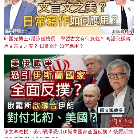
邱國光博士x潘詠儀校長：學習古文有何意義？ 粵語怎樣傳
承文言文之美？ 日常寫作如何應用？
陳文鴻教授：美伊戰爭恐引伊斯蘭國家全面反撲？ 俄羅斯欲