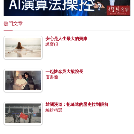
熱門文章
安心是人生最大的寶庫
譚寶碩
一起懷念吳大猷院長
廖書蘭
雄關漫道：把遙遠的歷史拉到眼前
編輯精選