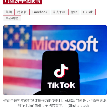
用經濟學做眼睛
名家榜
美國
特朗普
Facebook
朱克伯格
微軟
TikTok
灼見活動
字節跳動
關於我們
特朗普最初本來打算運用權力隨便把TikTok掃出門便是，但微軟卻深
明TikTok的價值，要把它買下。（Shutterstock）