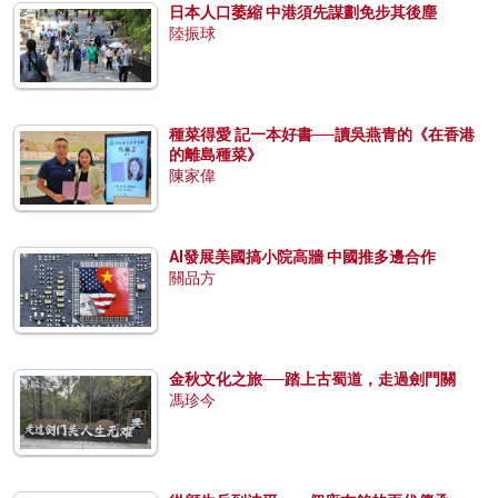
日本人口萎縮 中港須先謀劃免步其後塵
陸振球
種菜得愛 記一本好書──讀吳燕青的《在香港
的離島種菜》
陳家偉
AI發展美國搞小院高牆 中國推多邊合作
關品方
金秋文化之旅──踏上古蜀道，走過劍門關
馮珍今