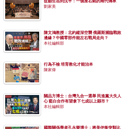
從顧生岳到沈平：一個座右銘的兩代傳承
劉家美
陳文鴻教授：北約縱深空襲 俄羅斯瀕臨戰敗
邊緣？中國零部件能左右戰局走向？
本社編輯部
行為不檢 培育教化才能治本
陳家偉
關品方博士：台灣九合一選舉 民進黨大失人
心 藍白合作有望拿下七成以上縣市？
本社編輯部
國際關係學者孔永樂博士：將美伊衝突類比