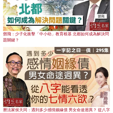
鄧飛：少子化衝擊「中小幼」教育根基 北都如何成為解決問
題關鍵？
曆法家侯天同：遇到多少感情姻緣債 男女命途迥異？ 從八字