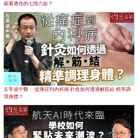
能看透你的七情六欲？
左常波中醫： 從痛症到內科病 針灸如何透過解筋結 精準調
理身體？