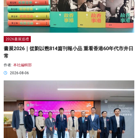
2026書展巡禮
書展2026｜從劉以鬯814篇刊報小品 重看香港60年代市井日
常
作者:
本社編輯部
2026-08-06