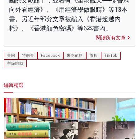
國際文獻館」，並著有《坐港觀天──從香港
向外看經濟》、《用經濟學做眼睛》等13本
書。另近年部分文章被編入《香港超越內
耗》、《香港顔色密碼》等6本書內。
閱讀所有文章
美國
特朗普
Facebook
朱克伯格
微軟
TikTok
字節跳動
編輯精選