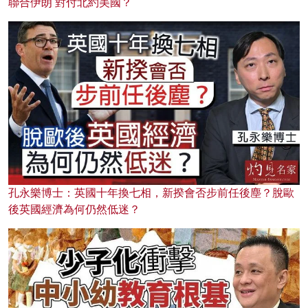
聯合伊朗 對付北約美國？
孔永樂博士：英國十年換七相，新揆會否步前任後塵？脫歐
後英國經濟為何仍然低迷？