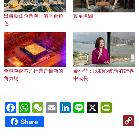
出海浙江企業與香港平台角
實至名歸
色
全球存儲芯片行業是最新的
金小菲：以初心破局 在跨界
角力場
中成長
Facebook
WhatsApp
WeChat
Email
LinkedIn
Line
X
PrintFriendl
C
Share
Li