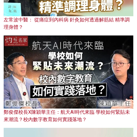
左常波中醫： 從痛症到內科病 針灸如何透過解筋結 精準調
理身體？
鄭俊傑校長X陳穎華主任：航天AI時代來臨 學校如何緊貼未
來潮流？校內數字教育如何實踐落地？