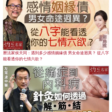
曆法家侯天同：遇到多少感情姻緣債 男女命途迥異？ 從八字
能看透你的七情六欲？