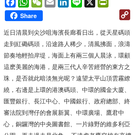
C
Share
Li
近日清晨到尖沙咀海濱長廊看日出，從天星碼頭
走到紅磡碼頭，沿途路人稀少，清風拂面，浪濤
節奏地輕拍岸堤，海面上有兩三個人晨泳，環顧
這麽美麗的海港，是兩三代人辛苦經營的東方之
珠，是否就此暗淡無光呢？遠望太平山頂雲霧繚
繞，右邊是上環的港澳碼頭、中環的國金大廈、
匯豐銀行、長江中心、中國銀行、政府總部、終
審法院到灣仔的會展新翼、中環廣場、鷹君中
心，銅鑼灣的中央圖書館、一片綠野的維多利亞