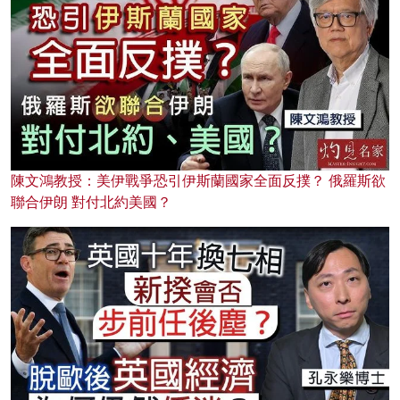
陳文鴻教授：美伊戰爭恐引伊斯蘭國家全面反撲？ 俄羅斯欲
聯合伊朗 對付北約美國？