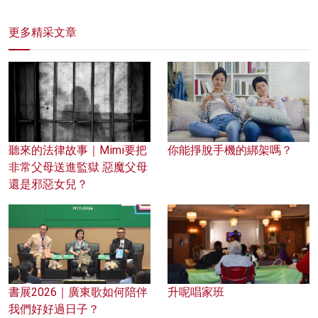
更多精采文章
聽來的法律故事｜Mimi要把
你能掙脫手機的綁架嗎？
非常父母送進監獄 惡魔父母
還是邪惡女兒？
書展2026｜廣東歌如何陪伴
升呢唱家班
我們好好過日子？