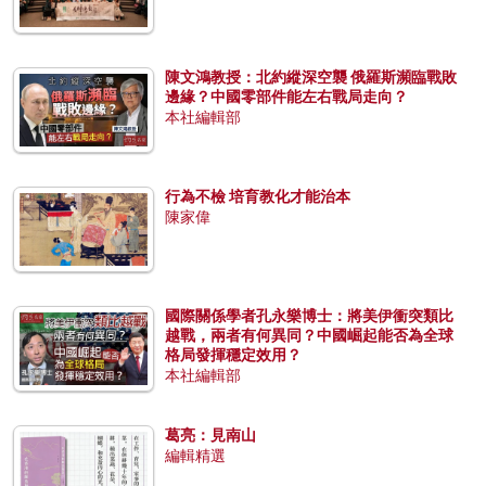
陳文鴻教授：北約縱深空襲 俄羅斯瀕臨戰敗
邊緣？中國零部件能左右戰局走向？
本社編輯部
行為不檢 培育教化才能治本
陳家偉
國際關係學者孔永樂博士：將美伊衝突類比
越戰，兩者有何異同？中國崛起能否為全球
格局發揮穩定效用？
本社編輯部
葛亮：見南山
編輯精選