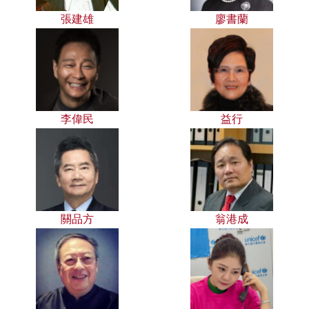
張建雄
廖書蘭
李偉民
益行
關品方
翁港成