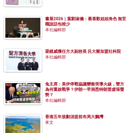
書展2026｜葉劉淑儀：最喜歡姐姐角色 無官
職說話包袱少
本社編輯部
梁鏡威獲任方大副校長 呂大樂加盟社科院
本社編輯部
兔主席：美伊停戰協議變衝突導火線，雙方
為何重啟戰爭？伊朗一早洞悉特朗普虛張聲
勢？
本社編輯部
香港五年規劃須提前布局大鵬灣
來文