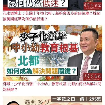
孔永樂博士：英國十年換七相，新揆會否步前任後塵？脫歐
後英國經濟為何仍然低迷？
鄧飛：少子化衝擊「中小幼」教育根基 北都如何成為解決問
題關鍵？