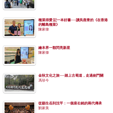
種菜得愛 記一本好書──讀吳燕青的《在香港
的離島種菜》
陳家偉
繪本界一顆閃亮新星
陳家偉
金秋文化之旅──踏上古蜀道，走過劍門關
馮珍今
從顧生岳到沈平：一個座右銘的兩代傳承
劉家美