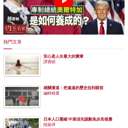
熱門文章
安心是人生最大的寶庫
譚寶碩
雄關漫道：把遙遠的歷史拉到眼前
編輯精選
日本人口萎縮 中港須先謀劃免步其後塵
陸振球