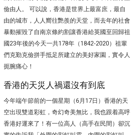
儉由人。 可以說，香港是世界上最富庶，最自
由的城市，人人嚮往艷羨的天堂，而去年的社會
暴動摧毀了自南京條約割讓香港給英國至回歸祖
國23年後的今天一共178年（1842-2020）祖輩
們克勤克儉拼手抵足所建立的美好家園，實令人
扼腕痛心！
香港的天災人禍還沒有到底
今年端午節前的一個星期（6月17日）香港的天
空出現雙道彩虹，奇幻奇美無比，我也跟着高呼
香港好運來了！有一位高人（高手在民間）卻沉
實的告訴我「外圍的彩虹叫霓，內圍的彩虹叫