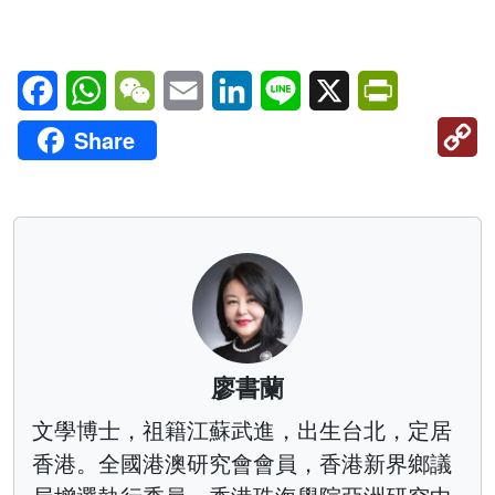
Facebook
WhatsApp
WeChat
Email
LinkedIn
Line
X
PrintFriendl
C
Share
Li
廖書蘭
文學博士，祖籍江蘇武進，出生台北，定居
香港。全國港澳研究會會員，香港新界鄉議