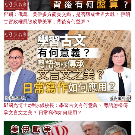
鄧飛：俄烏、美伊多方衝突交織，是否釀成世界大戰？ 伊朗
甘冒政權風險攻擊美軍，背後有何盤算？
邱國光博士x潘詠儀校長：學習古文有何意義？ 粵語怎樣傳
承文言文之美？ 日常寫作如何應用？