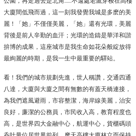
公園，再走過去是北角……不遠處老鷹穿梭在高樓
大廈間低飛而過，這一刻我發覺我城是多麽的美
麗！「她」不僅僅美麗，「她」還有光環，美麗
背後是前人辛勤的血汗；光環的造鑄是華洋和諧
拚博的成果，這座城市是我生命如花朵般綻放得
最絢麗的時期，是我一生中最重要的驛站。
看！我們的城市規劃先進，世人稱讚，交通四通
八達，大廈與大廈之間有無數的有蓋天橋連接，
為我們遮風避雨，市容整潔，海岸線美麗，治安
良好，廉潔的公務員，市民收入高，教育程度也
高，是世界四大金融中心，航運中心，貨櫃碼頭
呑吐量位居世界前列，摩天高樓大廈林立而保持