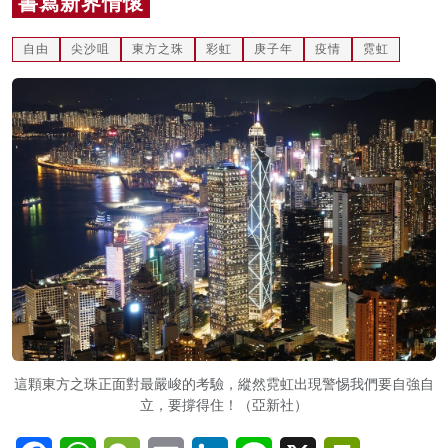
書寫新界情懷
名家榜
自由
尖沙咀
東方之珠
彩虹
庚子年
疫情
霓虹
灼見活動
關於我們
這顆東方之珠正面對最嚴峻的考驗，縱然霓虹出現警惕我們要自強自
立，要撐得住！（亞新社）
Facebook
WhatsApp
WeChat
Email
LinkedIn
Line
X
PrintFriendl