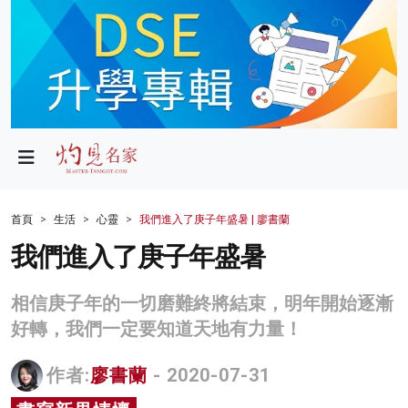
政局
教育
文化
財經
首頁
生活
心靈
我們進入了庚子年盛暑 | 廖書蘭
生活
我們進入了庚子年盛暑
健康
相信庚子年的一切磨難終將結束，明年開始逐漸
商業
好轉，我們一定要知道天地有力量！
科技
作者:
廖書蘭
- 2020-07-31
影片