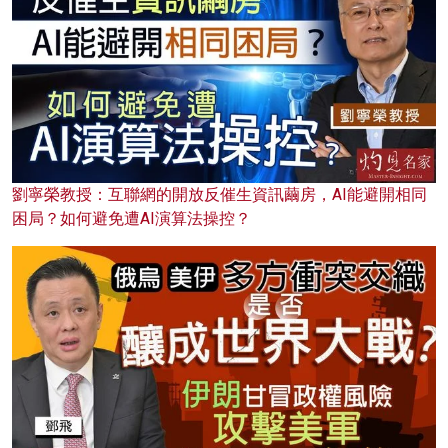
劉寧榮教授：互聯網的開放反催生資訊繭房，AI能避開相同
困局？如何避免遭AI演算法操控？