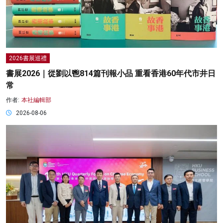
2026書展巡禮
書展2026｜從劉以鬯814篇刊報小品 重看香港60年代市井日
常
作者:
本社編輯部
2026-08-06