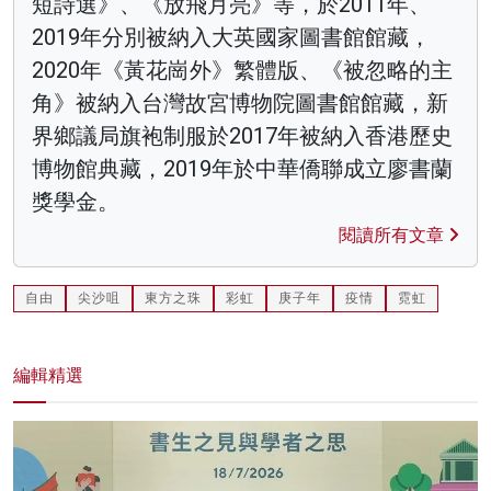
短詩選》、《放飛月亮》等，於2011年、
2019年分別被納入大英國家圖書館館藏，
2020年《黃花崗外》繁體版、《被忽略的主
角》被納入台灣故宮博物院圖書館館藏，新
界鄉議局旗袍制服於2017年被納入香港歷史
博物館典藏，2019年於中華僑聯成立廖書蘭
獎學金。
閱讀所有文章
自由
尖沙咀
東方之珠
彩虹
庚子年
疫情
霓虹
編輯精選