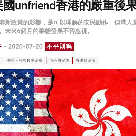
國unfriend香港的嚴重後
港新政策的影響，是可以理解的安民動作。但港人
。未來6個月的事態發展不容忽視。
平
- 2020-07-20
不平則鳴
裁
香港人權與民主法案
港區國安法
香港自治法