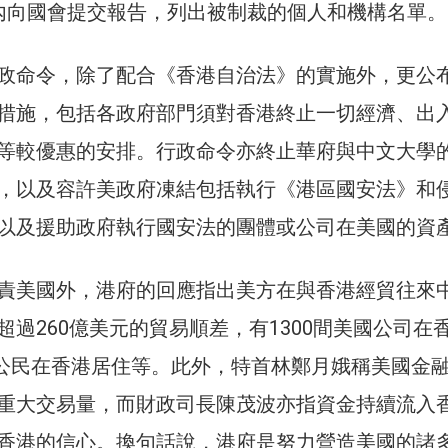
內向國會提交報告，列出被制裁的個人和機構名單。
政命令，除了配合《香港自治法》的實施外，更公
措施，包括各政府部門須對香港終止一切經濟、出
等較優惠的安排。行政命令亦終止華府與中文大學
，以及容許美政府凍結包括執行《港區國安法》和
以及援助政府執行國安法的團體或公司在美國的資
責美國外，港府的回應指出美方在與香港經貿往來
超過260億美元的貿易順差，有1300間美國公司在
美國公民在香港居住等。此外，特首林鄭月娥稱美國金
重大交易量，而財政司長陳茂波亦指資金持續流入
香港的信心。換句話說，港府是努力營造美國的諸