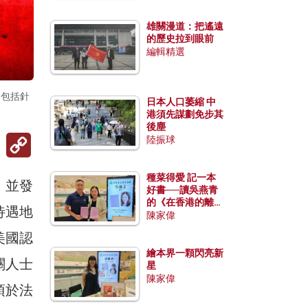
雄關漫道：把遙遠
的歷史拉到眼前
編輯精選
，包括針
日本人口萎縮 中
港須先謀劃免步其
後塵
Copy
陸振球
Link
種菜得愛 記一本
，並發
好書──讀吳燕青
的《在香港的離島
待遇地
種菜》
陳家偉
美國認
繪本界一顆閃亮新
關人士
星
陳家偉
須於法