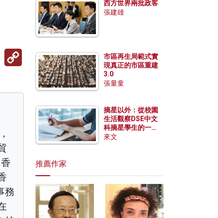
西方世界兩批政客
張建雄
Copy
市區再生局範式實
Link
現真正的市區重建
3.0
張量童
摘星以外：從校園
生活觀察DSE中文
科摘星學生的一點
濟，
特質
來文
貿
）香
推薦作家
香
事務
在