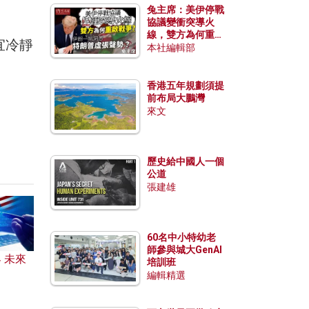
兔主席：美伊停戰
協議變衝突導火
線，雙方為何重啟
宜冷靜
戰爭？伊朗一早洞
本社編輯部
悉特朗普虛張聲
勢？
香港五年規劃須提
前布局大鵬灣
來文
歷史給中國人一個
公道
張建雄
60名中小特幼老
師參與城大GenAI
 未來
培訓班
？
編輯精選