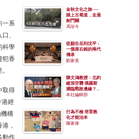
金秋文化之旅──
踏上古蜀道，走過
劍門關
布一系
馮珍今
入口、
從顧生岳到沈平：
的科學
一個座右銘的兩代
傳承
侵犯香
劉家美
產。
陳文鴻教授：北約
縱深空襲 俄羅斯
中取得
瀕臨戰敗邊緣？中
國零部件能左右戰
本社編輯部
局走向？
香港經
行為不檢 培育教
融機構
化才能治本
陳家偉
香港，
多動作