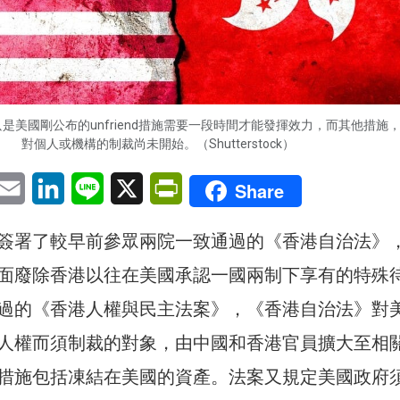
是美國剛公布的unfriend措施需要一段時間才能發揮效力，而其他措施
對個人或機構的制裁尚未開始。（Shutterstock）
pp
eChat
Email
LinkedIn
Line
X
PrintFriendly
Share
簽署了較早前參眾兩院一致通過的《香港自治法》
面廢除香港以往在美國承認一國兩制下享有的特殊
過的《香港人權與民主法案》，《香港自治法》對
人權而須制裁的對象，由中國和香港官員擴大至相
措施包括凍結在美國的資產。法案又規定美國政府