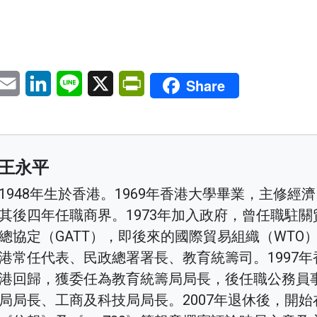
pp
eChat
Email
LinkedIn
Line
X
PrintFriendly
Share
王永平
1948年生於香港。1969年香港大學畢業，主修經
其後四年任職商界。1973年加入政府，曾任職駐關
總協定（GATT），即後來的國際貿易組織（WTO
港常任代表、民政總署署長、教育統籌司。1997年
港回歸，獲委任為教育統籌局局長，後任職公務員
局局長、工商及科技局局長。2007年退休後，開始