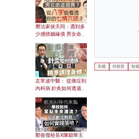
曆法家侯天同：遇到多
少感情姻緣債 男女命途
迥異？ 從八字能看透你
的七情六欲？
美國
特朗普
制
左常波中醫： 從痛症到
內科病 針灸如何透過解
筋結 精準調理身體？
鄭俊傑校長X陳穎華主