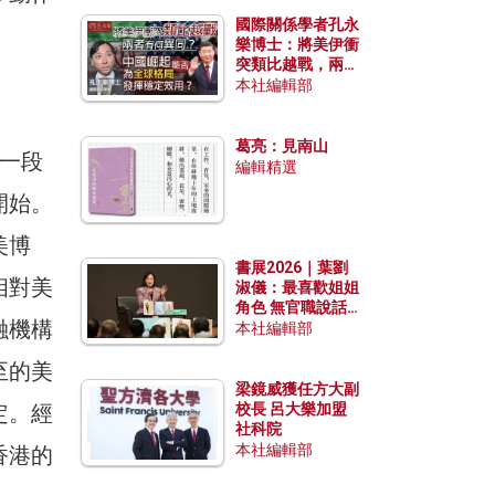
國際關係學者孔永
樂博士：將美伊衝
突類比越戰，兩者
有何異同？中國崛
本社編輯部
起能否為全球格局
發揮穩定效用？
葛亮：見南山
要一段
編輯精選
開始。
美博
書展2026｜葉劉
相對美
淑儀：最喜歡姐姐
角色 無官職說話
融機構
包袱少
本社編輯部
至的美
梁鏡威獲任方大副
定。經
校長 呂大樂加盟
社科院
本社編輯部
香港的