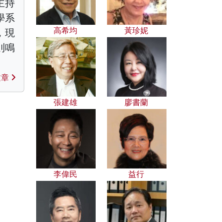
主持
學系
高希均
黃珍妮
，現
則鳴
文章
張建雄
廖書蘭
李偉民
益行