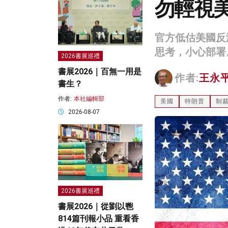
勿輕視美
官方低估美國反
思考，小心部署
2026書展巡禮
書展2026｜百無一用是
作者:
王永
書生？
作者:
本社編輯部
美國
特朗普
制
2026-08-07
2026書展巡禮
書展2026｜從劉以鬯
814篇刊報小品 重看香