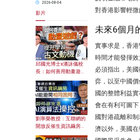
2026-08-04
對香港影響輕微
影片
未來6個月
實事求是，香港暫
時間才能發揮效
邱國光博士x潘詠儀校
必須指出，美國
長：如何善用動畫遊戲
提升學習古文動機？
弈，以至中國價
國的整體利益實
會在有利可圖下
國對港疏離和制
劉寧榮教授：互聯網的
開放反催生資訊繭房，
濟以外，美國在
AI能避開相同困局？如