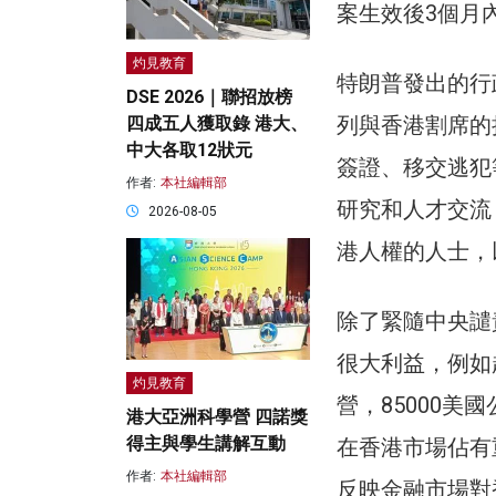
案生效後3個月
灼見教育
特朗普發出的行
DSE 2026｜聯招放榜
列與香港割席的
四成五人獲取錄 港大、
中大各取12狀元
簽證、移交逃犯
作者:
本社編輯部
研究和人才交流
2026-08-05
港人權的人士，
除了緊隨中央譴
很大利益，例如
灼見教育
營，85000
港大亞洲科學營 四諾獎
得主與學生講解互動
在香港市場佔有
作者:
本社編輯部
反映金融市場對