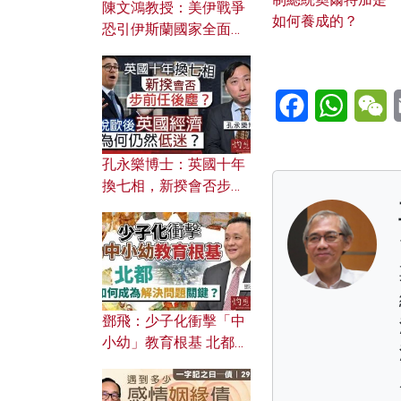
陳文鴻教授：美伊戰爭
如何養成的？
恐引伊斯蘭國家全面反
撲？ 俄羅斯欲聯合伊朗
對付北約美國？
Facebook
WhatsA
W
孔永樂博士：英國十年
換七相，新揆會否步前
任後塵？脫歐後英國經
濟為何仍然低迷？
鄧飛：少子化衝擊「中
小幼」教育根基 北都如
何成為解決問題關鍵？