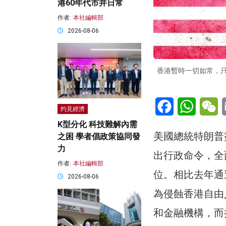
港60年代市井日常
作者:
本社編輯部
2026-08-06
香港暫時一切如常，只
Facebook
WhatsA
W
灼見經濟
K型分化 科技難解內需
美國總統特朗普
之困 學者倡政策協同發
力
出行政命令，全
作者:
本社編輯部
位。相比去年通
2026-08-06
為侵蝕香港自由
和金融機構，而