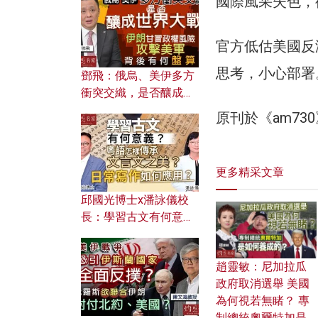
國際風采失色，
何避免遭AI演算法操
控？
官方低估美國反
思考，小心部署
鄧飛：俄烏、美伊多方
衝突交織，是否釀成世
界大戰？ 伊朗甘冒政權
原刊於《am7
風險攻擊美軍，背後有
何盤算？
更多精采文章
邱國光博士x潘詠儀校
長：學習古文有何意
義？ 粵語怎樣傳承文言
文之美？ 日常寫作如何
趙靈敏：尼加拉瓜
應用？
政府取消選舉 美國
為何視若無睹？ 專
制總統奧爾特加是