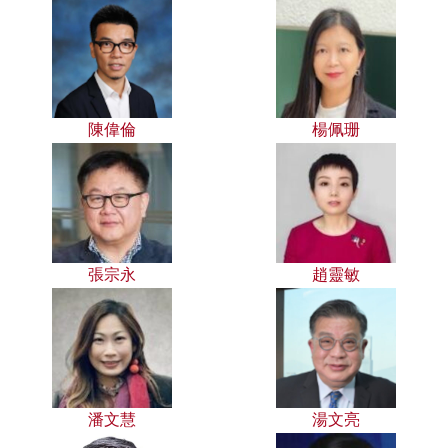
陳偉倫
楊佩珊
張宗永
趙靈敏
潘文慧
湯文亮