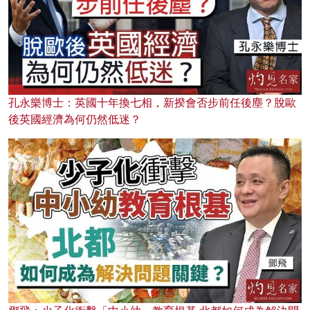
孔永樂博士：英國十年換七相，新揆會否步前任後塵？脫歐
後英國經濟為何仍然低迷？