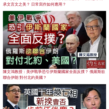
承文言文之美？ 日常寫作如何應用？
陳文鴻教授：美伊戰爭恐引伊斯蘭國家全面反撲？ 俄羅斯欲
聯合伊朗 對付北約美國？