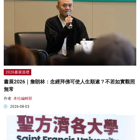
2026書展巡禮
書展2026｜詹朗林：念經拜佛可使人生順遂？不若如實觀照
無常
作者:
本社編輯部
2026-08-03