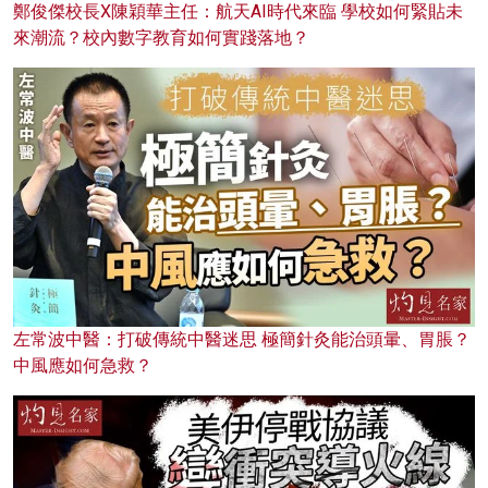
鄭俊傑校長X陳穎華主任：航天AI時代來臨 學校如何緊貼未
來潮流？校內數字教育如何實踐落地？
左常波中醫：打破傳統中醫迷思 極簡針灸能治頭暈、胃脹？
中風應如何急救？