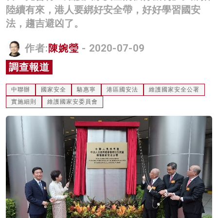
陸續有來，港人要綁好安全帶，好好學習國安
名家榜
法，趨吉避凶了。
灼見活動
作者:
陳婉瑩
- 2020-07-09
關於我們
調查報道
中聯辦
國家安全
駱惠寧
港區國安法
維護國家安全公署
實施細則
維護國家安委員會