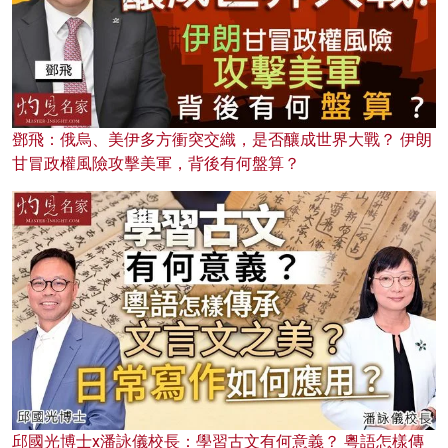
鄧飛：俄烏、美伊多方衝突交織，是否釀成世界大戰？ 伊朗
甘冒政權風險攻擊美軍，背後有何盤算？
邱國光博士x潘詠儀校長：學習古文有何意義？ 粵語怎樣傳