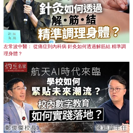
左常波中醫： 從痛症到內科病 針灸如何透過解筋結 精準調
理身體？