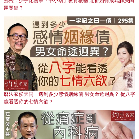
鄧飛：少子化衝擊「中小幼」教育根基 北都如何成為解決問
題關鍵？
曆法家侯天同：遇到多少感情姻緣債 男女命途迥異？ 從八字
能看透你的七情六欲？