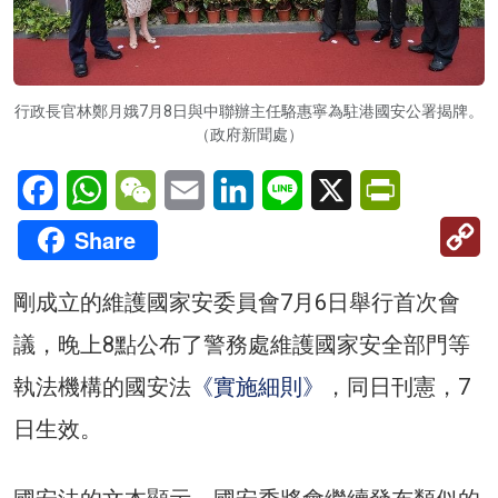
行政長官林鄭月娥7月8日與中聯辦主任駱惠寧為駐港國安公署揭牌。
（政府新聞處）
Facebook
WhatsApp
WeChat
Email
LinkedIn
Line
X
PrintFriendl
C
Share
Li
剛成立的維護國家安委員會7月6日舉行首次會
議，晚上8點公布了警務處維護國家安全部門等
執法機構的國安法
《實施細則》
，同日刊憲，7
日生效。