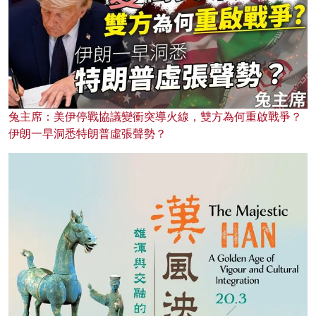
兔主席：美伊停戰協議變衝突導火線，雙方為何重啟戰爭？
伊朗一早洞悉特朗普虛張聲勢？