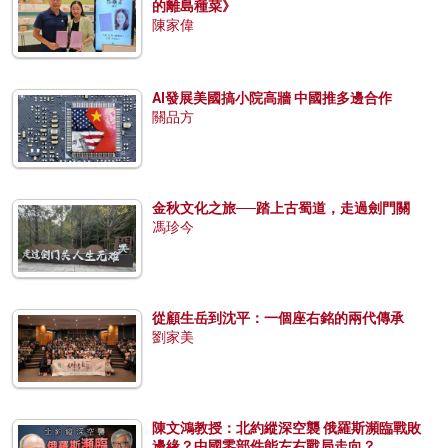
的離島種菜》
陳家偉
AI發展美國搞小院高牆 中國推多邊合作
關品方
金秋文化之旅──踏上古蜀道，走過劍門關
馮珍今
從顧生岳到沈平：一個座右銘的兩代傳承
劉家美
陳文鴻教授：北約縱深空襲 俄羅斯瀕臨戰敗
邊緣？中國零部件能左右戰局走向？