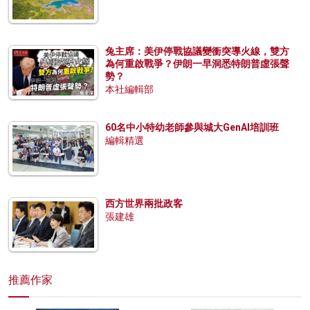
兔主席：美伊停戰協議變衝突導火線，雙方
為何重啟戰爭？伊朗一早洞悉特朗普虛張聲
勢？
本社編輯部
60名中小特幼老師參與城大GenAI培訓班
編輯精選
西方世界兩批政客
張建雄
推薦作家