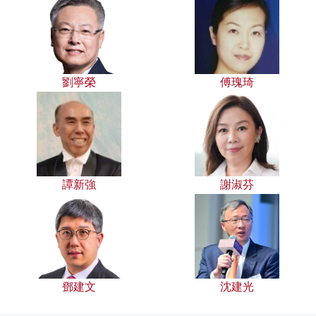
劉寧榮
傅瑰琦
譚新強
謝淑芬
鄧建文
沈建光