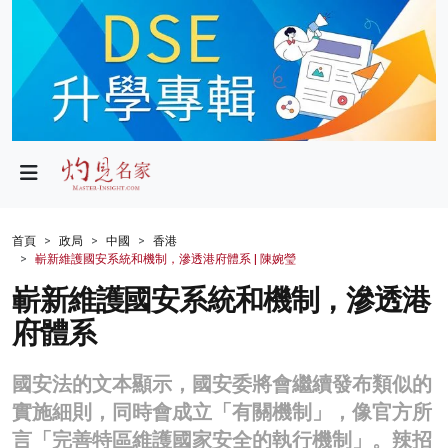
政局
教育
文化
財經
首頁
政局
中國
香港
嶄新維護國安系統和機制，滲透港府體系 | 陳婉瑩
生活
嶄新維護國安系統和機制，滲透港
健康
府體系
商業
國安法的文本顯示，國安委將會繼續發布類似的
科技
實施細則，同時會成立「有關機制」，像官方所
影片
言「完善特區維護國家安全的執行機制」。辣招