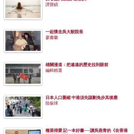
譚寶碩
一起懷念吳大猷院長
廖書蘭
雄關漫道：把遙遠的歷史拉到眼前
編輯精選
日本人口萎縮 中港須先謀劃免步其後塵
陸振球
種菜得愛 記一本好書──讀吳燕青的《在香港