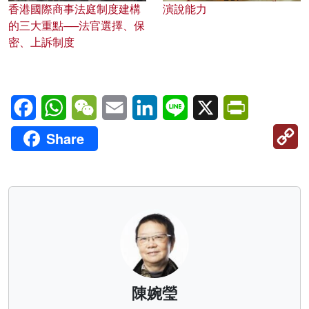
香港國際商事法庭制度建構
演說能力
的三大重點──法官選擇、保
密、上訴制度
Facebook
WhatsApp
WeChat
Email
LinkedIn
Line
X
PrintFriendl
C
Share
Li
陳婉瑩