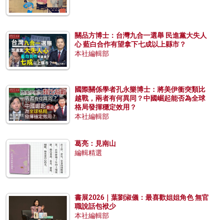
關品方博士：台灣九合一選舉 民進黨大失人
心 藍白合作有望拿下七成以上縣市？
本社編輯部
國際關係學者孔永樂博士：將美伊衝突類比
越戰，兩者有何異同？中國崛起能否為全球
格局發揮穩定效用？
本社編輯部
葛亮：見南山
編輯精選
書展2026｜葉劉淑儀：最喜歡姐姐角色 無官
職說話包袱少
本社編輯部