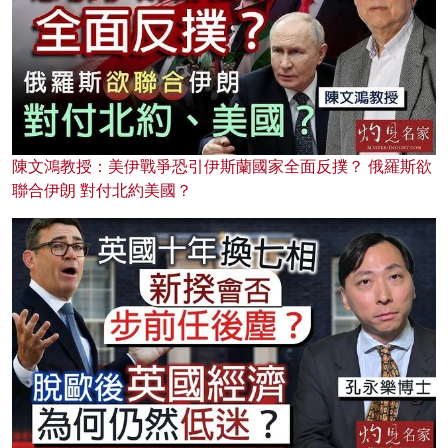
陳文鴻教授：美伊戰爭恐引伊斯蘭國家全面反撲？ 俄羅斯欲
聯合伊朗 對付北約美國？