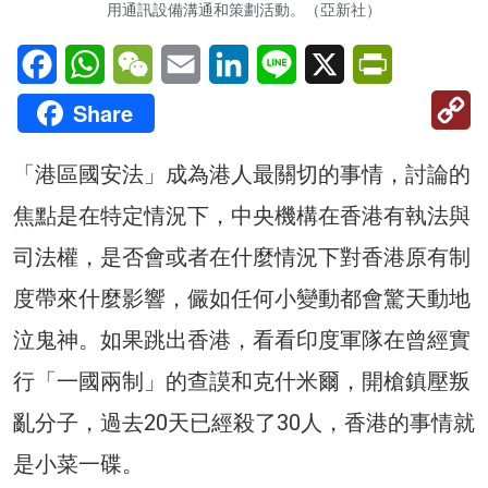
用通訊設備溝通和策劃活動。（亞新社）
Facebook
WhatsApp
WeChat
Email
LinkedIn
Line
X
PrintFriendl
C
Share
Li
「港區國安法」成為港人最關切的事情，討論的
焦點是在特定情況下，中央機構在香港有執法與
司法權，是否會或者在什麼情況下對香港原有制
度帶來什麼影響，儼如任何小變動都會驚天動地
泣鬼神。如果跳出香港，看看印度軍隊在曾經實
行「一國兩制」的查謨和克什米爾，開槍鎮壓叛
亂分子，過去20天已經殺了30人，香港的事情就
是小菜一碟。