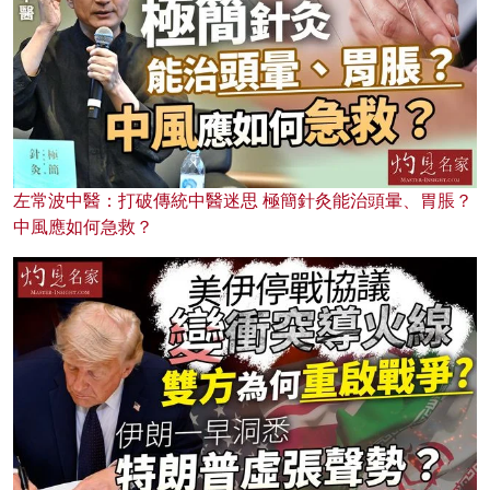
左常波中醫：打破傳統中醫迷思 極簡針灸能治頭暈、胃脹？
中風應如何急救？