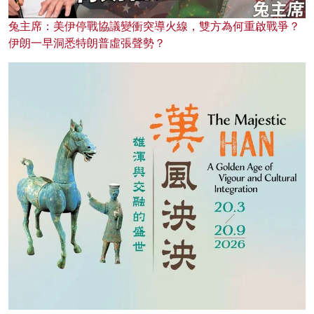
兔主席：美伊停戰協議變衝突導火線，雙方為何重啟戰爭？
伊朗一早洞悉特朗普虛張聲勢？