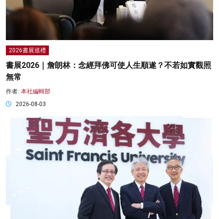
2026書展巡禮
書展2026｜詹朗林：念經拜佛可使人生順遂？不若如實觀照
無常
作者:
本社編輯部
2026-08-03