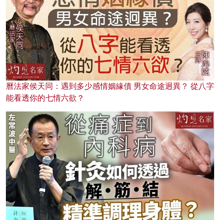
曆法家侯天同：遇到多少感情姻緣債 男女命途迥異？ 從八字
能看透你的七情六欲？