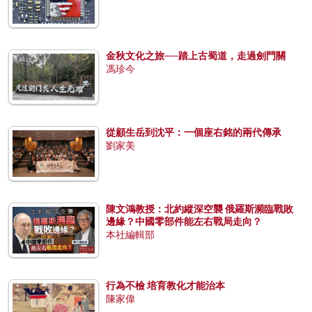
金秋文化之旅──踏上古蜀道，走過劍門關
馮珍今
從顧生岳到沈平：一個座右銘的兩代傳承
劉家美
陳文鴻教授：北約縱深空襲 俄羅斯瀕臨戰敗
邊緣？中國零部件能左右戰局走向？
本社編輯部
行為不檢 培育教化才能治本
陳家偉