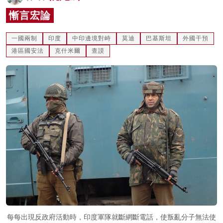
名家榜
慚言宏論
灼見活動
一國兩制
印度
中印邊境對峙
莫迪
巴基斯坦
外國干預
港區國安法
克什米爾
查謨
關於我們
每每出現反政府活動時，印度軍隊就斷網斷電話，使叛亂分子無法使