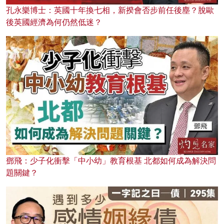
孔永樂博士：英國十年換七相，新揆會否步前任後塵？脫歐
後英國經濟為何仍然低迷？
鄧飛：少子化衝擊「中小幼」教育根基 北都如何成為解決問
題關鍵？