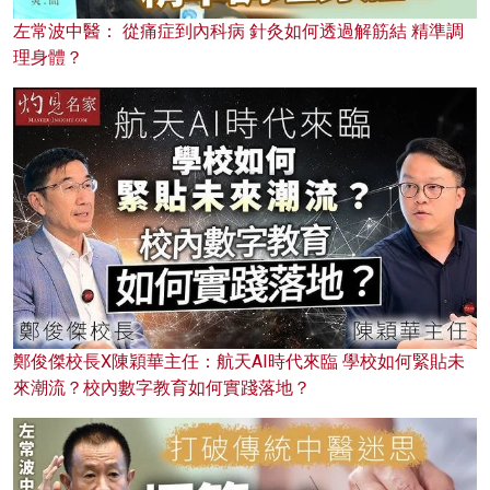
左常波中醫： 從痛症到內科病 針灸如何透過解筋結 精準調
理身體？
鄭俊傑校長X陳穎華主任：航天AI時代來臨 學校如何緊貼未
來潮流？校內數字教育如何實踐落地？