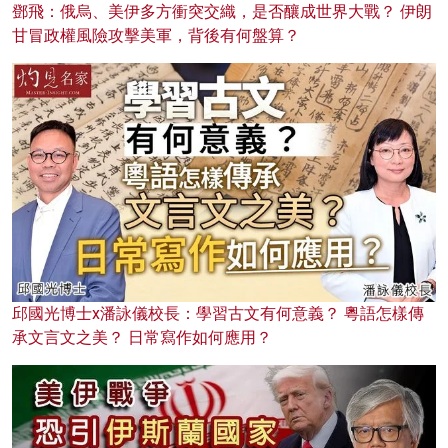
鄧飛：俄烏、美伊多方衝突交織，是否釀成世界大戰？ 伊朗
甘冒政權風險攻擊美軍，背後有何盤算？
邱國光博士x潘詠儀校長：學習古文有何意義？ 粵語怎樣傳
承文言文之美？ 日常寫作如何應用？