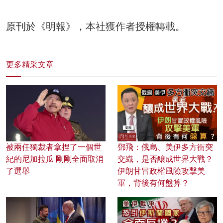
原刊於《明報》，本社獲作者授權轉載。
更多精采文章
被兩任獨裁者拿捏了一個世
鄧飛：俄烏、美伊多方衝突
紀的尼加拉瓜 剛剛全面取消
交織，是否釀成世界大戰？
了選舉
伊朗甘冒政權風險攻擊美
軍，背後有何盤算？