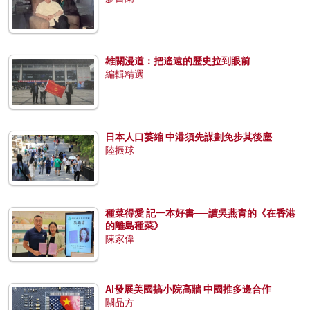
雄關漫道：把遙遠的歷史拉到眼前
編輯精選
日本人口萎縮 中港須先謀劃免步其後塵
陸振球
種菜得愛 記一本好書──讀吳燕青的《在香港
的離島種菜》
陳家偉
AI發展美國搞小院高牆 中國推多邊合作
關品方