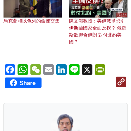
烏克蘭和以色列的命運交集
陳文鴻教授：美伊戰爭恐引
伊斯蘭國家全面反撲？ 俄羅
斯欲聯合伊朗 對付北約美
國？
Facebook
WhatsApp
WeChat
Email
LinkedIn
Line
X
PrintFriendl
C
Share
Li