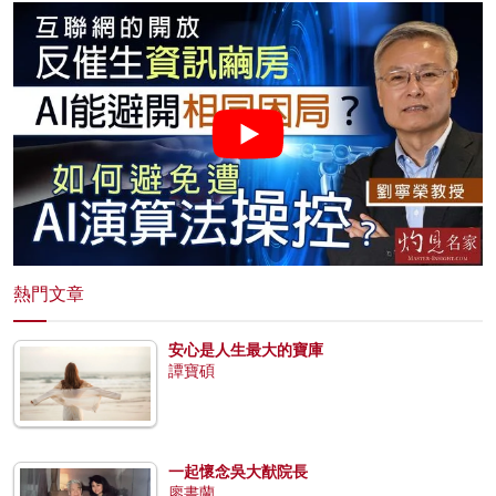
熱門文章
安心是人生最大的寶庫
譚寶碩
一起懷念吳大猷院長
廖書蘭