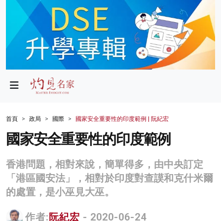
政局
教育
文化
財經
首頁
政局
國際
國家安全重要性的印度範例 | 阮紀宏
生活
國家安全重要性的印度範例
健康
香港問題，相對來說，簡單得多，由中央訂定
商業
「港區國安法」，相對於印度對查謨和克什米爾
的處置，是小巫見大巫。
科技
影片
作者:
阮紀宏
- 2020-06-24