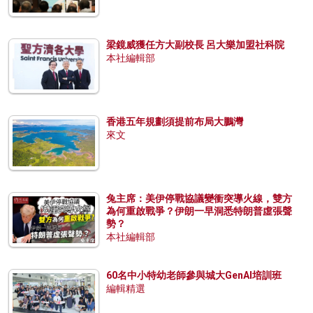
梁鏡威獲任方大副校長 呂大樂加盟社科院
本社編輯部
香港五年規劃須提前布局大鵬灣
來文
兔主席：美伊停戰協議變衝突導火線，雙方
為何重啟戰爭？伊朗一早洞悉特朗普虛張聲
勢？
本社編輯部
60名中小特幼老師參與城大GenAI培訓班
編輯精選