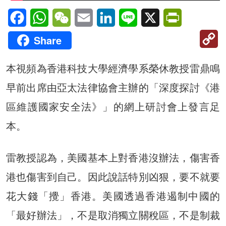
Facebook
WhatsApp
WeChat
Email
LinkedIn
Line
X
PrintFriendl
C
Share
Li
本視頻為香港科技大學經濟學系榮休教授雷鼎鳴
早前出席由亞太法律協會主辦的「深度探討《港
區維護國家安全法》」的網上研討會上發言足
本。
雷教授認為，美國基本上對香港沒辦法，傷害香
港也傷害到自己。因此說話特別凶狠，要不就要
花大錢「攪」香港。美國透過香港遏制中國的
「最好辦法」，不是取消獨立關稅區，不是制裁