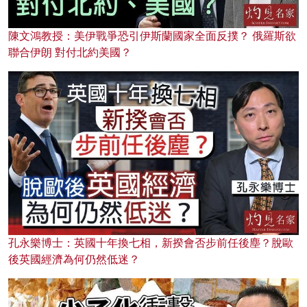
陳文鴻教授：美伊戰爭恐引伊斯蘭國家全面反撲？ 俄羅斯欲
聯合伊朗 對付北約美國？
孔永樂博士：英國十年換七相，新揆會否步前任後塵？脫歐
後英國經濟為何仍然低迷？