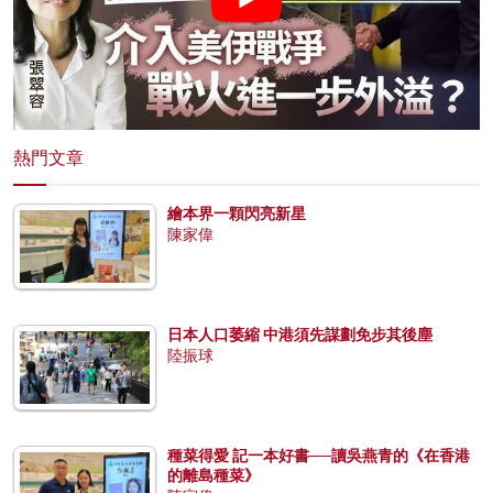
熱門文章
繪本界一顆閃亮新星
陳家偉
日本人口萎縮 中港須先謀劃免步其後塵
陸振球
種菜得愛 記一本好書──讀吳燕青的《在香港
的離島種菜》