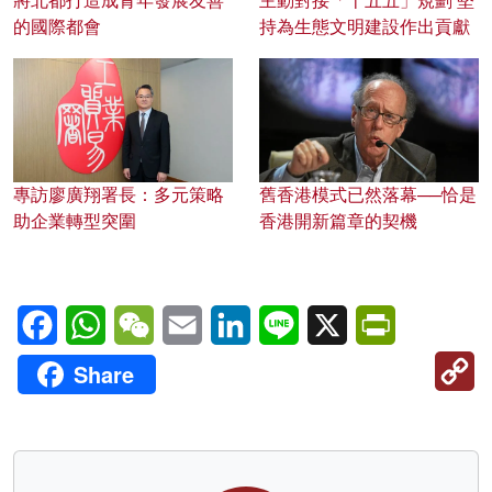
將北都打造成青年發展友善
主動對接「十五五」規劃 堅
的國際都會
持為生態文明建設作出貢獻
專訪廖廣翔署長：多元策略
舊香港模式已然落幕──恰是
助企業轉型突圍
香港開新篇章的契機
Facebook
WhatsApp
WeChat
Email
LinkedIn
Line
X
PrintFriendl
C
Share
Li