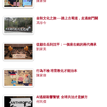
陳家偉
金秋文化之旅──踏上古蜀道，走過劍門關
馮珍今
從顧生岳到沈平：一個座右銘的兩代傳承
劉家美
行為不檢 培育教化才能治本
陳家偉
AI逃獄敲響警號 全球共治才是解方
何民傑