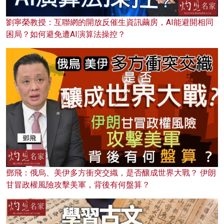
劉寧榮教授：互聯網的開放反催生資訊繭房，AI能避開相同
困局？如何避免遭AI演算法操控？
鄧飛：俄烏、美伊多方衝突交織，是否釀成世界大戰？ 伊朗
甘冒政權風險攻擊美軍，背後有何盤算？