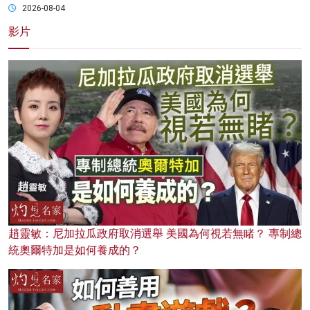
2026-08-04
影片
趙靈敏：尼加拉瓜政府取消選舉 美國為何視若無睹？ 專制總
統奧爾特加是如何養成的？