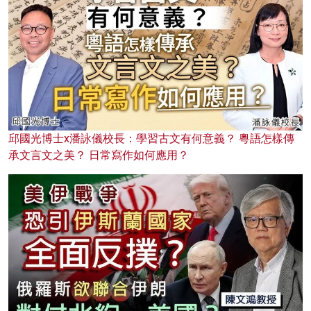
邱國光博士x潘詠儀校長：學習古文有何意義？ 粵語怎樣傳
承文言文之美？ 日常寫作如何應用？