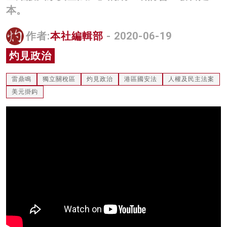
本。
名家榜
灼見活動
作者:
本社編輯部
- 2020-06-19
灼見政治
關於我們
雷鼎鳴
獨立關稅區
灼見政治
港區國安法
人權及民主法案
美元掛鈎