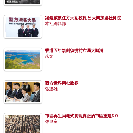
梁鏡威獲任方大副校長 呂大樂加盟社科院
本社編輯部
香港五年規劃須提前布局大鵬灣
來文
西方世界兩批政客
張建雄
市區再生局範式實現真正的市區重建3.0
張量童