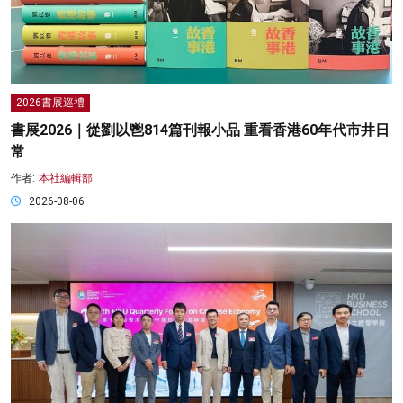
2026書展巡禮
書展2026｜從劉以鬯814篇刊報小品 重看香港60年代市井日
常
作者:
本社編輯部
2026-08-06