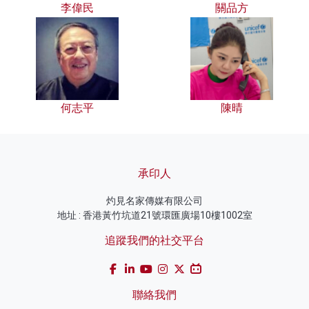
李偉民
關品方
何志平
陳晴
承印人
灼見名家傳媒有限公司
地址 : 香港黃竹坑道21號環匯廣場10樓1002室
追蹤我們的社交平台
聯絡我們