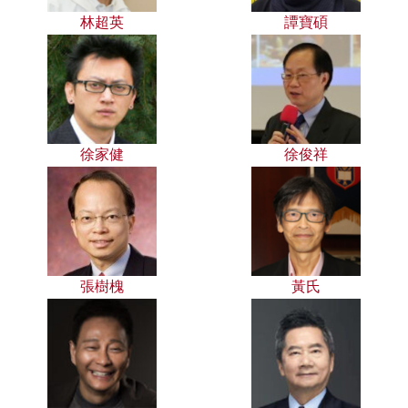
林超英
譚寶碩
徐家健
徐俊祥
張樹槐
黃氏