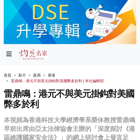
政局
教育
文化
財經
首頁
影片
政局
香港
雷鼎鳴：港元不與美元掛鈎對美國弊多於利 | 本社編輯部
生活
雷鼎鳴：港元不與美元掛鈎對美國
健康
弊多於利
商業
本視頻為香港科技大學經濟學系榮休教授雷鼎鳴
科技
早前出席由亞太法律協會主辦的「深度探討《港
影片
區維護國家安全法》」的網上研討會上發言足