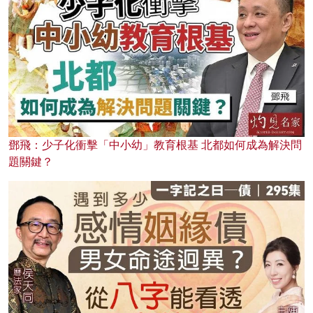
鄧飛：少子化衝擊「中小幼」教育根基 北都如何成為解決問
題關鍵？