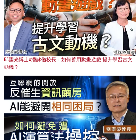
邱國光博士x潘詠儀校長：如何善用動畫遊戲 提升學習古文
動機？