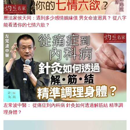
曆法家侯天同：遇到多少感情姻緣債 男女命途迥異？ 從八字
能看透你的七情六欲？
左常波中醫： 從痛症到內科病 針灸如何透過解筋結 精準調
理身體？