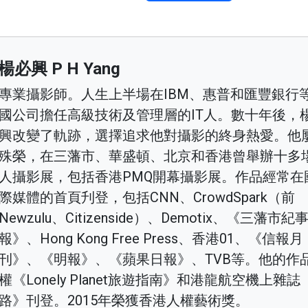
楊必興 P H Yang
專業攝影師。人生上半場在IBM、惠普和匯豐銀行
國公司擔任高級技術及管理層的IT人。數十年後，
興改變了軌跡，選擇追求他對攝影的終身熱愛。他
殊榮，在三藩市、華盛頓、北京和香港曾舉辦十多
人攝影展，包括香港PMQ開幕攝影展。作品經常在
際媒體的首頁刋登，包括CNN、CrowdSpark（前
Newzulu、Citizenside）、Demotix、《三藩市紀
報》、Hong Kong Free Press、香港01、《信報月
刊》、《明報》、《蘋果日報》、TVB等。他的作
權《Lonely Planet旅遊指南》和港龍航空機上雜誌
路》刊登。2015年榮獲香港人權藝術獎。