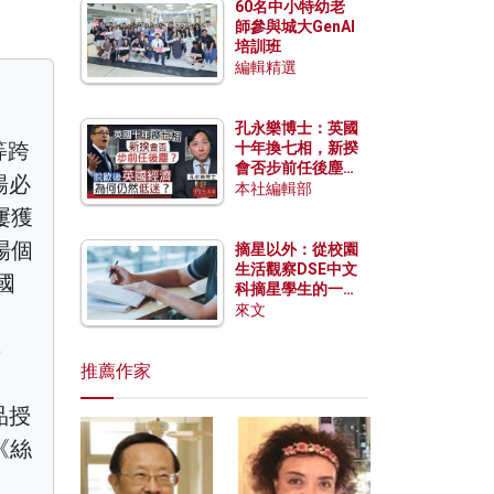
60名中小特幼老
師參與城大GenAI
培訓班
編輯精選
孔永樂博士：英國
等跨
十年換七相，新揆
會否步前任後塵？
楊必
脫歐後英國經濟為
本社編輯部
何仍然低迷？
屢獲
場個
摘星以外：從校園
生活觀察DSE中文
國
科摘星學生的一點
特質
來文
事
推薦作家
品授
《絲