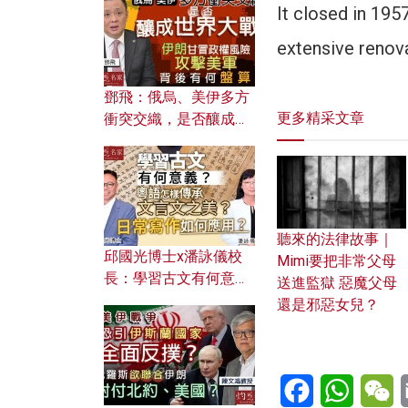
何避免遭AI演算法操
It closed in 195
控？
extensive renova
鄧飛：俄烏、美伊多方
更多精采文章
衝突交織，是否釀成世
界大戰？ 伊朗甘冒政權
風險攻擊美軍，背後有
何盤算？
聽來的法律故事｜
邱國光博士x潘詠儀校
Mimi要把非常父母
長：學習古文有何意
送進監獄 惡魔父母
義？ 粵語怎樣傳承文言
還是邪惡女兒？
文之美？ 日常寫作如何
應用？
Facebook
WhatsA
W