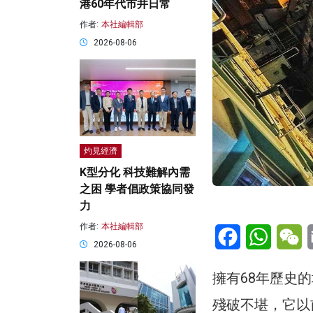
港60年代市井日常
作者:
本社編輯部
2026-08-06
灼見經濟
K型分化 科技難解內需
之困 學者倡政策協同發
力
作者:
本社編輯部
Facebook
WhatsA
W
2026-08-06
擁有68年歷史的地
殘破不堪，它以