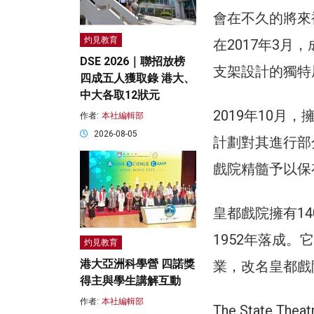
會在不久的將來
灼見教育
在2017年3
DSE 2026｜聯招放榜
支架設計的獨特
四成五人獲取錄 港大、
中大各取12狀元
2019年10月
作者:
本社編輯部
2026-08-05
計劃對其進行部
戲院精髓予以保
皇都戲院擁有140
1952年落成。
灼見教育
港大亞洲科學營 四諾獎
業，改名皇都戲院
得主與學生講解互動
作者:
本社編輯部
The State Theatr