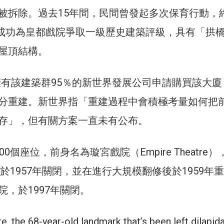
被拆除。過去15年間，民間曾發起多次保育行動，
月，成功為皇都戲院爭取一級歷史建築評級，具有「拱
屋頂結構。
，擁有該建築群95％的新世界發展公司申請購買該大
分重建。新世界指「重建過程中會積極考量如何把
存」，但有關方案一直未有公布。
0個座位，前身名為璇宮戲院（Empire Theatre）
它於1957年關閉，並在進行大規模翻修後於1959年
，於1997年關閉。
e, the 68-year-old landmark that’s been left dilapid