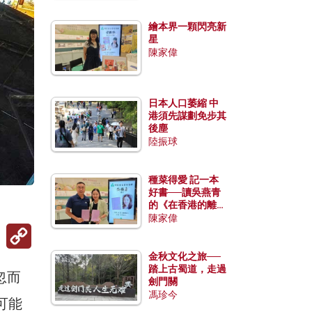
繪本界一顆閃亮新
星
陳家偉
日本人口萎縮 中
港須先謀劃免步其
後塵
陸振球
種菜得愛 記一本
好書──讀吳燕青
的《在香港的離島
種菜》
陳家偉
Copy
Link
金秋文化之旅──
踏上古蜀道，走過
忽而
劍門關
馮珍今
可能