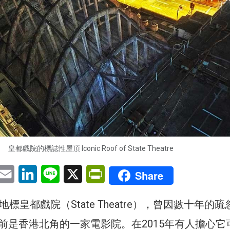
皇都戲院的標誌性屋頂 Iconic Roof of State Theatre
pp
eChat
Email
LinkedIn
Line
X
PrintFriendly
Share
標皇都戲院（State Theatre），曾因數十年的疏
前是香港北角的一家電影院。在2015年有人擔心它