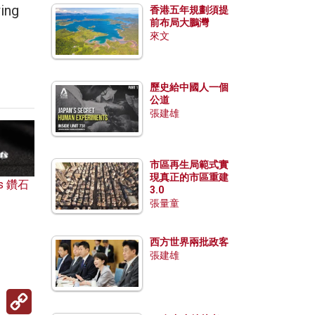
wing
香港五年規劃須提
前布局大鵬灣
來文
歷史給中國人一個
公道
張建雄
市區再生局範式實
現真正的市區重建
s 鑽石
3.0
張量童
西方世界兩批政客
張建雄
Copy
Link