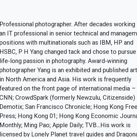
Professional photographer. After decades working
an IT professional in senior technical and manage
positions with multinationals such as IBM, HP and
HSBC, P H Yang changed tack and chose to pursue 
life-long passion in photography. Award-winning
photographer Yang is an exhibited and published art
in North America and Asia. His work is frequently
featured on the front page of international media –
CNN; CrowdSpark (formerly Newzulu, Citizenside)
Demotix; San Francisco Chronicle; Hong Kong Fre
Press; Hong Kong 01; Hong Kong Economic Journ
Monthly; Ming Pao; Apple Daily; TVB...His work is
licensed by Lonely Planet travel guides and Dragona