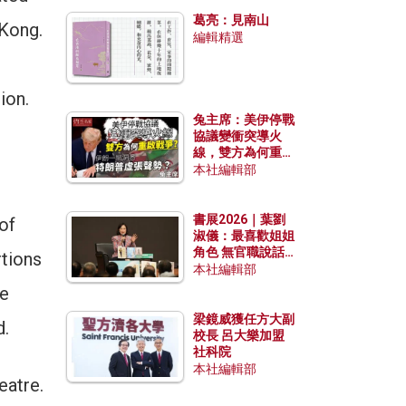
發揮穩定效用？
葛亮：見南山
 Kong.
編輯精選
ion.
兔主席：美伊停戰
協議變衝突導火
線，雙方為何重啟
戰爭？伊朗一早洞
本社編輯部
悉特朗普虛張聲
勢？
書展2026｜葉劉
of
淑儀：最喜歡姐姐
角色 無官職說話
rtions
包袱少
本社編輯部
he
梁鏡威獲任方大副
d.
校長 呂大樂加盟
社科院
本社編輯部
eatre.