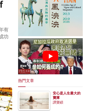
f
年有
成功
。
熱門文章
安心是人生最大的
寶庫
譚寶碩