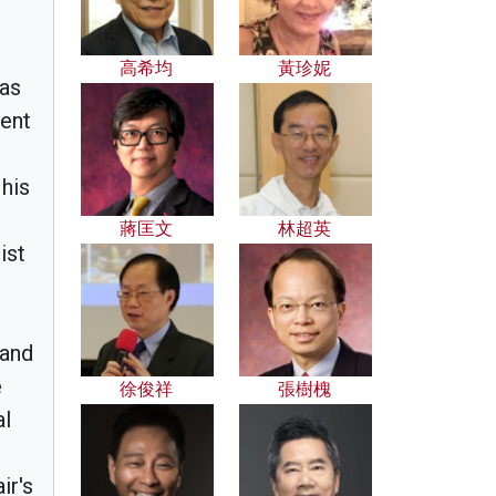
高希均
黃珍妮
 as
ment
his
蔣匡文
林超英
ist
 and
e
徐俊祥
張樹槐
al
ir's