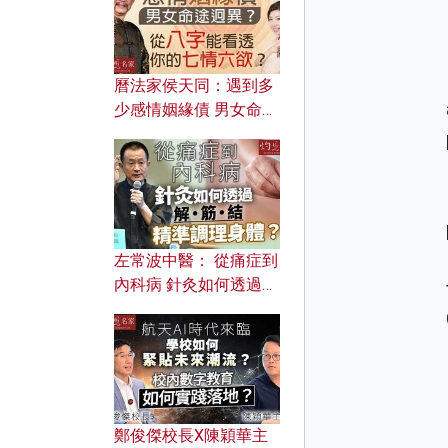
曆法家侯天同：遇到多
少感情姻緣債 男女命途
迥異？ 從八字能看透你
的七情六欲？
左常波中醫： 從痛症到
內科病 針灸如何透過解
筋結 精準調理身體？
鄭俊傑校長X陳穎華主