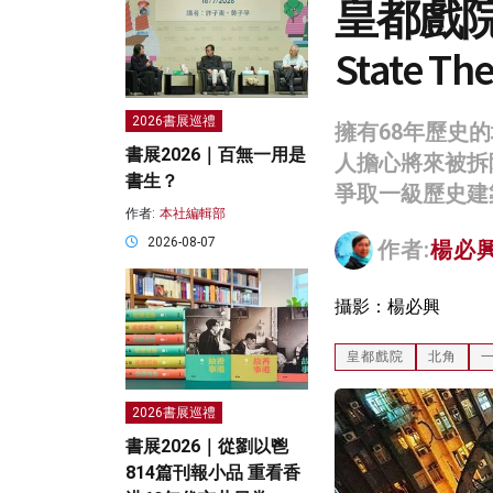
皇都戲院的
State The
2026書展巡禮
擁有68年歷史
書展2026｜百無一用是
人擔心將來被拆
書生？
爭取一級歷史建
作者:
本社編輯部
2026-08-07
作者:
楊必興 
攝影：楊必興
皇都戲院
北角
2026書展巡禮
書展2026｜從劉以鬯
814篇刊報小品 重看香