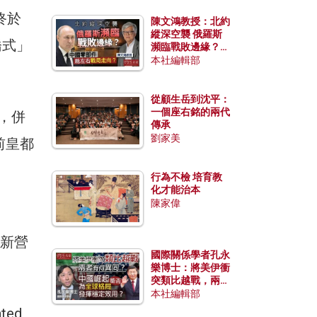
終於
陳文鴻教授：北約
縱深空襲 俄羅斯
橋式」
瀕臨戰敗邊緣？中
國零部件能左右戰
本社編輯部
局走向？
從顧生岳到沈平：
一個座右銘的兩代
廈，併
傳承
劉家美
前皇都
行為不檢 培育教
化才能治本
陳家偉
，
重新營
國際關係學者孔永
樂博士：將美伊衝
突類比越戰，兩者
有何異同？中國崛
本社編輯部
起能否為全球格局
ated