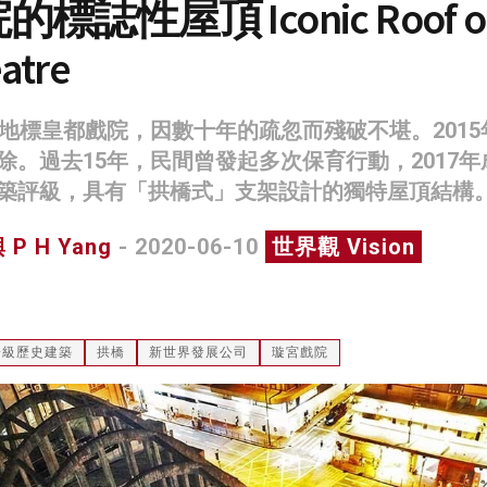
標誌性屋頂 Iconic Roof o
atre
的地標皇都戲院，因數十年的疏忽而殘破不堪。2015
除。過去15年，民間曾發起多次保育行動，2017年
築評級，具有「拱橋式」支架設計的獨特屋頂結構
P H Yang
- 2020-06-10
世界觀 Vision
一級歷史建築
拱橋
新世界發展公司
璇宮戲院