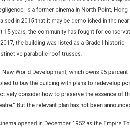
gligence, is a former cinema in North Point, Hong
ised in 2015 that it may be demolished in the near
ast 15 years, the community has fought for conservat
 2017, the building was listed as a Grade I historic
istinctive parabolic roof trusses.
, New World Development, which owns 95 percent 
lied to buy the building with plans to redevelop po
 “actively consider how to preserve the essence of t
atre.” But the relevant plan has not been announce
cinema opened in December 1952 as the Empire Th