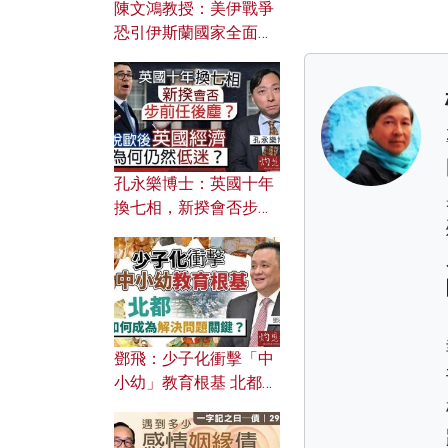
陳文鴻教授：美伊戰爭
恐引伊斯蘭國家全面反
撲？ 俄羅斯欲聯合伊朗
對付北約美國？
孔永樂博士：英國十年
換七相，新揆會否步前
任後塵？脫歐後英國經
濟為何仍然低迷？
鄧飛：少子化衝擊「中
小幼」教育根基 北都如
何成為解決問題關鍵？