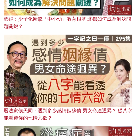
鄧飛：少子化衝擊「中小幼」教育根基 北都如何成為解決問
題關鍵？
曆法家侯天同：遇到多少感情姻緣債 男女命途迥異？ 從八字
能看透你的七情六欲？