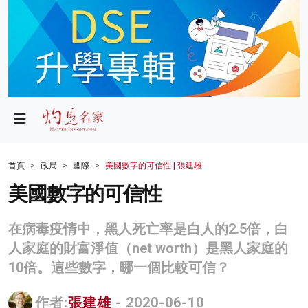
政局
教育
文化
財經
首頁
政局
國際
美國數字的可信性 | 張建雄
生活
美國數字的可信性
健康
在病毒疫情中，黑人死亡率是白人的2.5倍，白
商業
人家庭的財富淨值（net worth）是黑人家庭的
10倍。這些數字，哪一個比較可信？
科技
影片
作者:
張建雄
- 2020-06-10