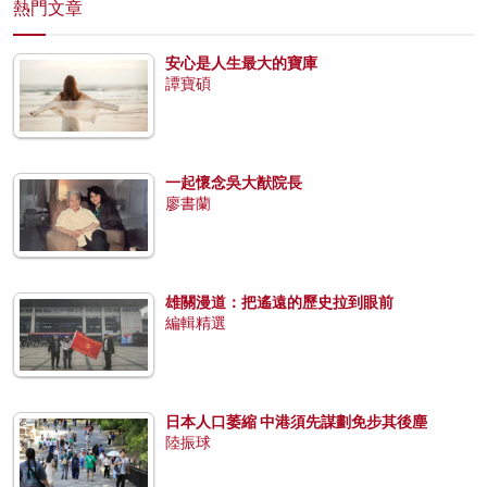
熱門文章
安心是人生最大的寶庫
譚寶碩
一起懷念吳大猷院長
廖書蘭
雄關漫道：把遙遠的歷史拉到眼前
編輯精選
日本人口萎縮 中港須先謀劃免步其後塵
陸振球