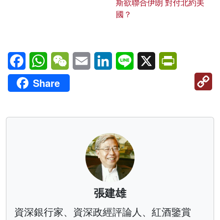
斯欲聯合伊朗 對付北約美
國？
Facebook
WhatsApp
WeChat
Email
LinkedIn
Line
X
PrintFriendl
C
Share
Li
張建雄
資深銀行家、資深政經評論人、紅酒鑒賞