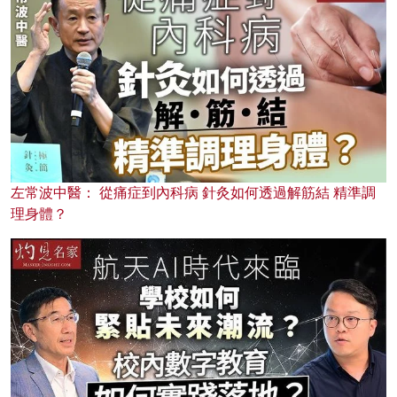
左常波中醫： 從痛症到內科病 針灸如何透過解筋結 精準調
理身體？