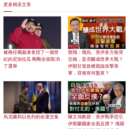
更多精采文章
被兩任獨裁者拿捏了一個世
鄧飛：俄烏、美伊多方衝突
紀的尼加拉瓜 剛剛全面取消
交織，是否釀成世界大戰？
了選舉
伊朗甘冒政權風險攻擊美
軍，背後有何盤算？
烏克蘭和以色列的命運交集
陳文鴻教授：美伊戰爭恐引
伊斯蘭國家全面反撲？ 俄羅