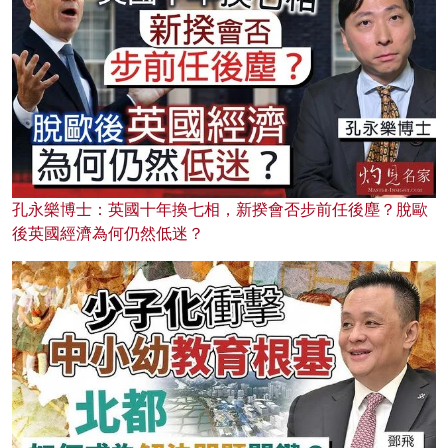
孔永樂博士：英國十年換七相，新揆會否步前任後塵？脫歐
後英國經濟為何仍然低迷？