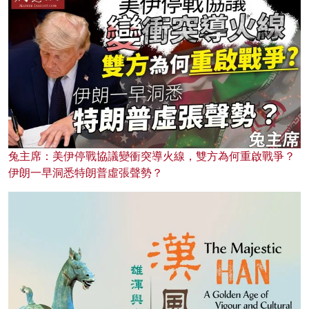
兔主席：美伊停戰協議變衝突導火線，雙方為何重啟戰爭？
伊朗一早洞悉特朗普虛張聲勢？