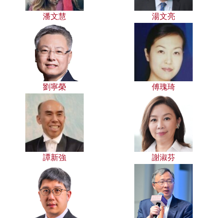
潘文慧
湯文亮
劉寧榮
傅瑰琦
譚新強
謝淑芬