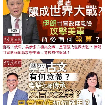
鄧飛：俄烏、美伊多方衝突交織，是否釀成世界大戰？ 伊朗
甘冒政權風險攻擊美軍，背後有何盤算？