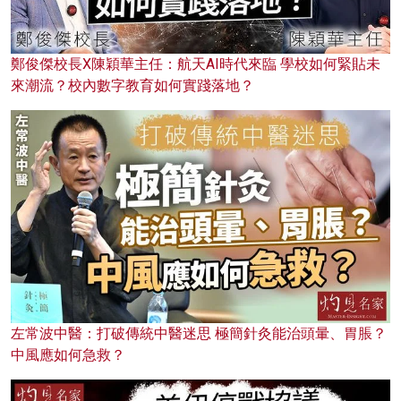
鄭俊傑校長X陳穎華主任：航天AI時代來臨 學校如何緊貼未
來潮流？校內數字教育如何實踐落地？
左常波中醫：打破傳統中醫迷思 極簡針灸能治頭暈、胃脹？
中風應如何急救？