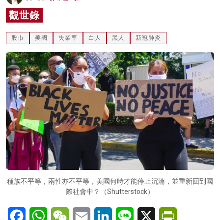
名家榜
觀世錄
灼見活動
股市
美國
失業率
白人
黑人
新冠肺炎
關於我們
種族不平等，兩性亦不平等，美國何時才能停止沉淪，並重新回到國
際社會中？（Shutterstock）
Facebook
WhatsApp
WeChat
Email
LinkedIn
Line
X
PrintFriendl