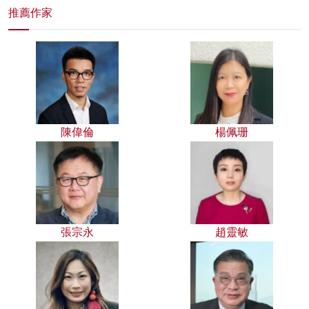
推薦作家
陳偉倫
楊佩珊
張宗永
趙靈敏