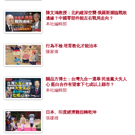
陳文鴻教授：北約縱深空襲 俄羅斯瀕臨戰敗
邊緣？中國零部件能左右戰局走向？
本社編輯部
行為不檢 培育教化才能治本
陳家偉
關品方博士：台灣九合一選舉 民進黨大失人
心 藍白合作有望拿下七成以上縣市？
本社編輯部
日本、印度經濟難扭轉乾坤
張建雄