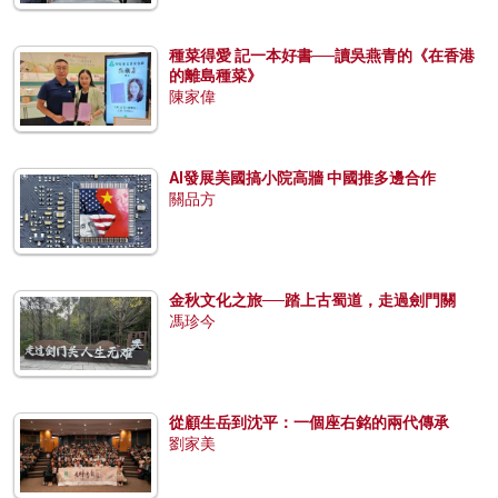
種菜得愛 記一本好書──讀吳燕青的《在香港
的離島種菜》
陳家偉
AI發展美國搞小院高牆 中國推多邊合作
關品方
金秋文化之旅──踏上古蜀道，走過劍門關
馮珍今
從顧生岳到沈平：一個座右銘的兩代傳承
劉家美