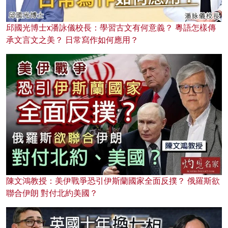
邱國光博士x潘詠儀校長：學習古文有何意義？ 粵語怎樣傳
承文言文之美？ 日常寫作如何應用？
陳文鴻教授：美伊戰爭恐引伊斯蘭國家全面反撲？ 俄羅斯欲
聯合伊朗 對付北約美國？