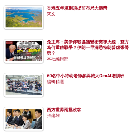
香港五年規劃須提前布局大鵬灣
來文
兔主席：美伊停戰協議變衝突導火線，雙方
為何重啟戰爭？伊朗一早洞悉特朗普虛張聲
勢？
本社編輯部
60名中小特幼老師參與城大GenAI培訓班
編輯精選
西方世界兩批政客
張建雄