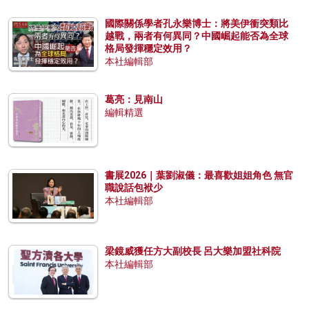
國際關係學者孔永樂博士：將美伊衝突類比
越戰，兩者有何異同？中國崛起能否為全球
格局發揮穩定效用？
本社編輯部
葛亮：見南山
編輯精選
書展2026｜葉劉淑儀：最喜歡姐姐角色 無官
職說話包袱少
本社編輯部
梁鏡威獲任方大副校長 呂大樂加盟社科院
本社編輯部