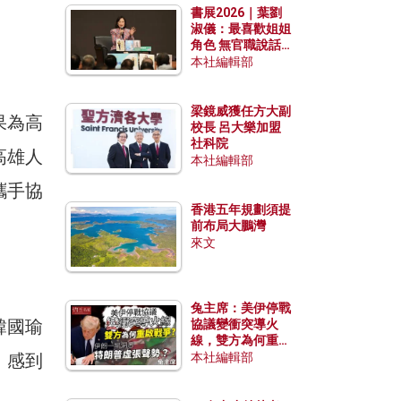
書展2026｜葉劉
淑儀：最喜歡姐姐
角色 無官職說話
包袱少
本社編輯部
梁鏡威獲任方大副
果為高
校長 呂大樂加盟
社科院
高雄人
本社編輯部
攜手協
香港五年規劃須提
前布局大鵬灣
來文
兔主席：美伊停戰
韓國瑜
協議變衝突導火
線，雙方為何重啟
戰爭？伊朗一早洞
，感到
本社編輯部
悉特朗普虛張聲
勢？