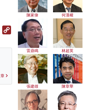
陳家偉
何漢權
Copy
Link
雷鼎鳴
林超英
文章
張建雄
陳章華