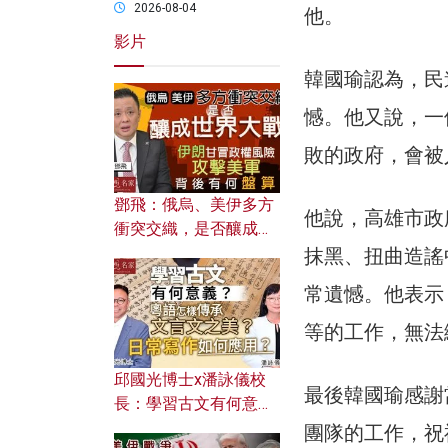
2026-08-04
他。
影片
韓國瑜認為，民
憾。他又說，一
敗的政府，會被
鄧飛：俄烏、美伊多方
他說，高雄市政
衝突交織，是否釀成世
界大戰？ 伊朗甘冒政權
抹黑、扭曲造謠
風險攻擊美軍，背後有
常遺憾。他表示
何盤算？
等的工作，無法
邱國光博士x潘詠儀校
最後韓國瑜感謝
長：學習古文有何意
義？ 粵語怎樣傳承文言
團隊的工作，祝