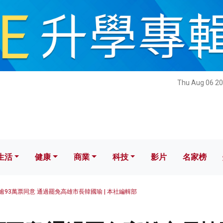
健康
商業
科技
影片
名家榜
Thu Aug 06 20
生活
健康
商業
科技
影片
名家榜
逾93萬票同意 通過罷免高雄市長韓國瑜 | 本社編輯部