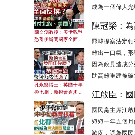
文之美？ 日常寫作如何
成為一個偉大光
應用？
陳冠榮：為
陳文鴻教授：美伊戰爭
恐引伊斯蘭國家全面反
罷韓提案法定領
撲？ 俄羅斯欲聯合伊朗
雄出一口氣，形
對付北約美國？
因為政見造成分
助高雄重建被破
孔永樂博士：英國十年
換七相，新揆會否步前
江啟臣：國
任後塵？脫歐後英國經
濟為何仍然低迷？
國民黨主席江啟
短短一年五個月
歉疚，認為國民