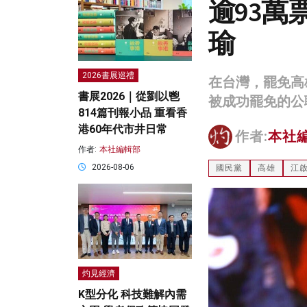
逾93萬
瑜
2026書展巡禮
在台灣，罷免高
書展2026｜從劉以鬯
被成功罷免的公
814篇刊報小品 重看香
港60年代市井日常
作者:
本社
作者:
本社編輯部
2026-08-06
國民黨
高雄
江
灼見經濟
K型分化 科技難解內需