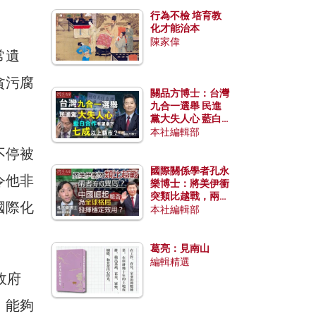
行為不檢 培育教
化才能治本
陳家偉
常遺
貪污腐
關品方博士：台灣
九合一選舉 民進
黨大失人心 藍白
合作有望拿下七成
本社編輯部
以上縣市？
不停被
國際關係學者孔永
令他非
樂博士：將美伊衝
突類比越戰，兩者
國際化
有何異同？中國崛
本社編輯部
起能否為全球格局
發揮穩定效用？
葛亮：見南山
編輯精選
政府
，能夠