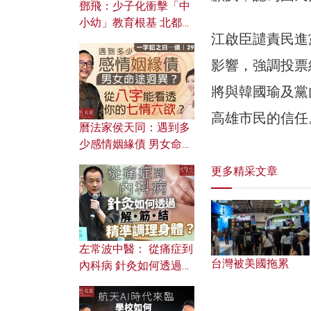
鄧飛：少子化衝擊「中
小幼」教育根基 北都如
江啟臣譴責民進
何成為解決問題關鍵？
影響，強調投票
將與韓國瑜及黨
高雄市民的信任
曆法家侯天同：遇到多
少感情姻緣債 男女命途
迥異？ 從八字能看透你
更多精采文章
的七情六欲？
左常波中醫： 從痛症到
台灣被美國拖累
內科病 針灸如何透過解
筋結 精準調理身體？