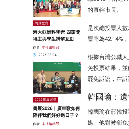
的直轄市長。
灼見教育
是次總投票人數為
港大亞洲科學營 四諾獎
票率為42.14%
得主與學生講解互動
作者:
本社編輯部
2026-08-04
根據台灣公職人
免投票結果，並
罷免訴訟，在訴
韓國瑜：遺
2026書展巡禮
書展2026｜廣東歌如何
韓國瑜在罷韓投
陪伴我們好好過日子？
媒。他對被罷免
作者:
本社編輯部