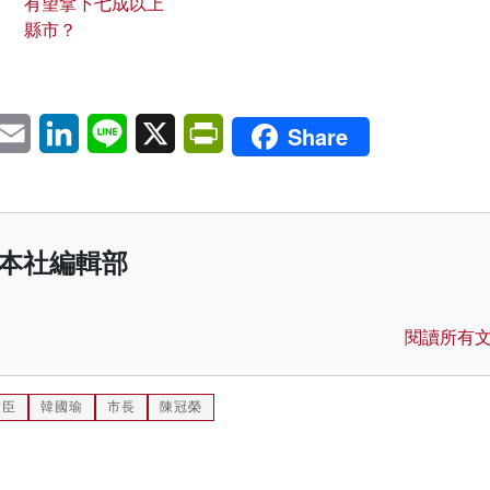
有望拿下七成以上
縣市？
pp
eChat
Email
LinkedIn
Line
X
PrintFriendly
Share
本社編輯部
閱讀所有
啟臣
韓國瑜
市長
陳冠榮