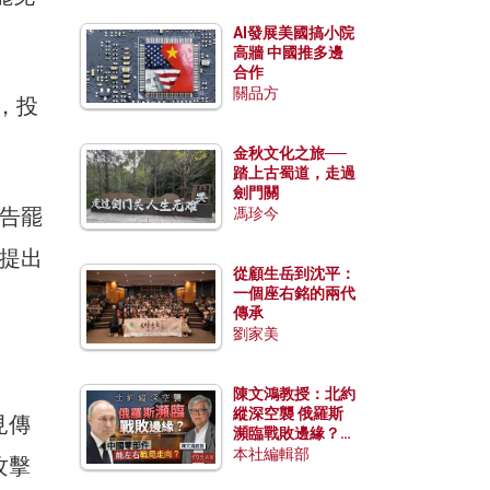
AI發展美國搞小院
高牆 中國推多邊
合作
關品方
票，投
金秋文化之旅──
踏上古蜀道，走過
劍門關
告罷
馮珍今
提出
從顧生岳到沈平：
一個座右銘的兩代
傳承
劉家美
陳文鴻教授：北約
縱深空襲 俄羅斯
見傳
瀕臨戰敗邊緣？中
國零部件能左右戰
本社編輯部
攻擊
局走向？