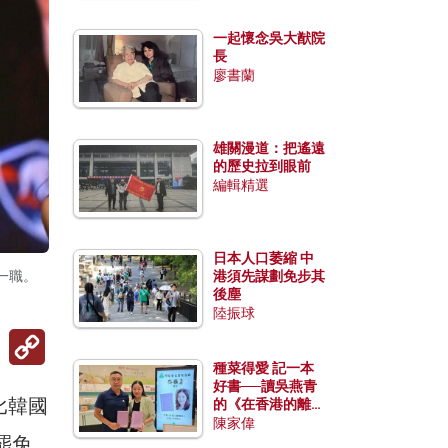
一起懷念吳大猷院
長
廖書蘭
雄關漫道：把遙遠
的歷史拉到眼前
編輯精選
日本人口萎縮 中
一職。
港須先謀劃免步其
後塵
陸振球
Copy
Link
種菜得愛 記一本
好書──讀吳燕青
比韓國
的《在香港的離島
種菜》
陳家偉
罷免