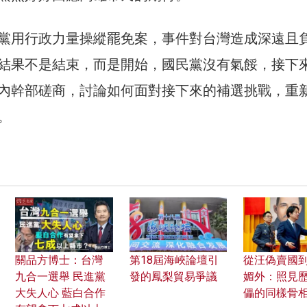
黨用行政力量操縱罷免案，事件對台灣造成深遠且
結果不是結束，而是開始，國民黨沒有氣餒，接下
內幹部磋商，討論如何面對接下來的補選挑戰，重
。
關品方博士：台灣
第18屆海峽論壇引
從汪偽賣國
九合一選舉 民進黨
發的鳳梨貿易爭議
媚外：照見
大失人心 藍白合作
儡的同樣骨