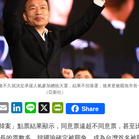
後不久就決定承接人氣參加總統大選，結果不但落選，後來更被罷免市長
（亞新社）
pp
eChat
Email
LinkedIn
Line
X
PrintFriendly
Share
韓案」點票結果顯示，同意票遠超不同意票，甚至
選市長的票數多。韓國瑜確定被罷免，成為台灣首名被