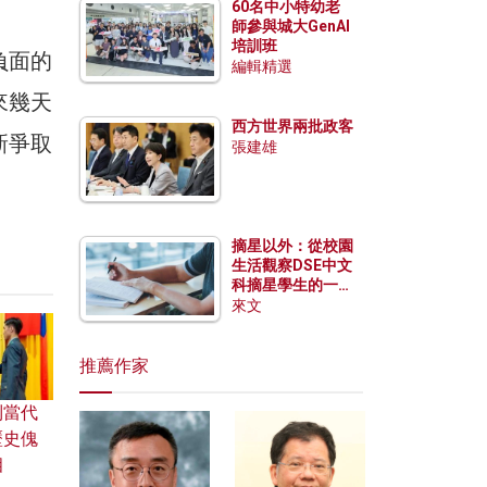
60名中小特幼老
師參與城大GenAI
培訓班
負面的
編輯精選
來幾天
西方世界兩批政客
新爭取
張建雄
摘星以外：從校園
生活觀察DSE中文
科摘星學生的一點
特質
來文
推薦作家
到當代
歷史傀
相