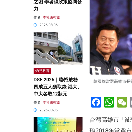
之困 學者倡政策協同發
力
作者:
本社編輯部
2026-08-06
灼見教育
DSE 2026｜聯招放榜
韓國瑜當選高雄市長
四成五人獲取錄 港大、
中大各取12狀元
Facebook
WhatsA
W
作者:
本社編輯部
2026-08-05
台灣高雄市「罷
瑜2018年當