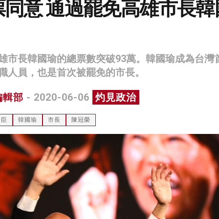
票同意 通過罷免高雄市長韓
雄市長韓國瑜的總票數突破93萬。韓國瑜成為台灣
職人員，也是首次被罷免的市長。
編輯部
- 2020-06-06
灼見政治
啟臣
韓國瑜
市長
陳冠榮