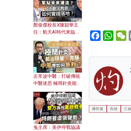
鄭俊傑校長X陳穎華主
任：航天AI時代來臨 學
Facebook
WhatsA
W
校如何緊貼未來潮流？
校內數字教育如何實踐
落地？
左常波中醫：打破傳統
中醫迷思 極簡針灸能治
頭暈、胃脹？中風應如
何急救？
國民黨
高雄
江
兔主席：美伊停戰協議