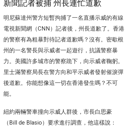
新聞記者被捕 州長連忙道歉
明尼蘇達州警方短暫拘捕了一名直播示威的有線
電視新聞網（CNN）記者後，州長道歉了。香港
的警察有為粗暴對待記者道歉嗎？沒有。密歇根
州的一名警長與示威者一起遊行，抗議警察暴
力。美國許多城市的警察跪下，向示威者鞠躬。
里士滿警察局長在警方向和平示威者發射催淚彈
後道歉。你能想像這一切在香港發生嗎？不可
能。
紐約兩輛警車撞向示威人群後，市長白思豪
（Bill de Blasio）要求進行調查，他這樣說：