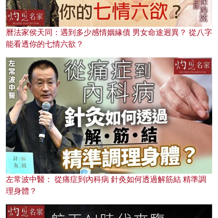
曆法家侯天同：遇到多少感情姻緣債 男女命途迥異？ 從八字
能看透你的七情六欲？
左常波中醫： 從痛症到內科病 針灸如何透過解筋結 精準調
理身體？