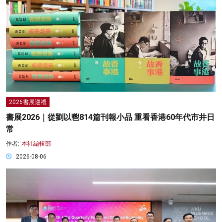
2026書展巡禮
書展2026｜從劉以鬯814篇刊報小品 重看香港60年代市井日
常
作者:
本社編輯部
2026-08-06