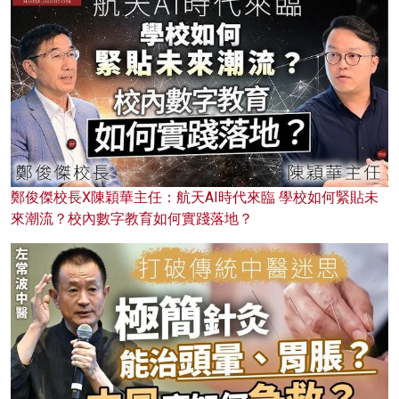
鄭俊傑校長X陳穎華主任：航天AI時代來臨 學校如何緊貼未
來潮流？校內數字教育如何實踐落地？