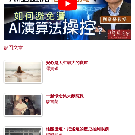
熱門文章
安心是人生最大的寶庫
譚寶碩
一起懷念吳大猷院長
廖書蘭
雄關漫道：把遙遠的歷史拉到眼前
編輯精選