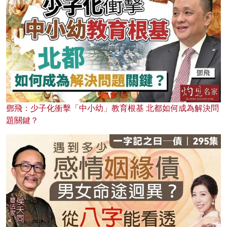
鄧飛：少子化衝擊「中小幼」教育根基 北都如何成為解決問
題關鍵？