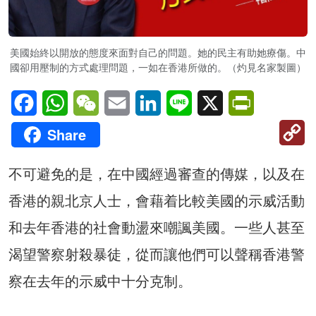
美國始終以開放的態度來面對自己的問題。她的民主有助她療傷。中
國卻用壓制的方式處理問題，一如在香港所做的。（灼見名家製圖）
Facebook
WhatsApp
WeChat
Email
LinkedIn
Line
X
PrintFriendl
C
Share
Li
不可避免的是，在中國經過審查的傳媒，以及在
香港的親北京人士，會藉着比較美國的示威活動
和去年香港的社會動盪來嘲諷美國。一些人甚至
渴望警察射殺暴徒，從而讓他們可以聲稱香港警
察在去年的示威中十分克制。