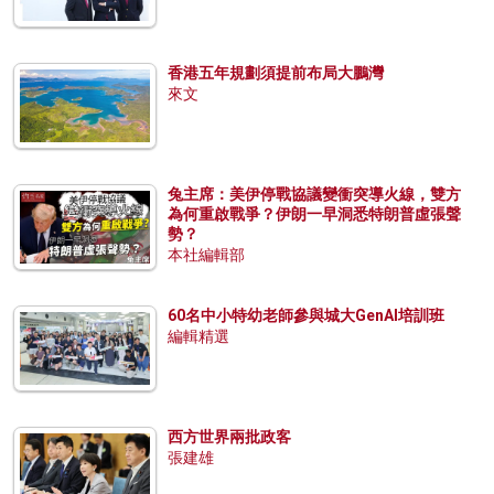
香港五年規劃須提前布局大鵬灣
來文
兔主席：美伊停戰協議變衝突導火線，雙方
為何重啟戰爭？伊朗一早洞悉特朗普虛張聲
勢？
本社編輯部
60名中小特幼老師參與城大GenAI培訓班
編輯精選
西方世界兩批政客
張建雄