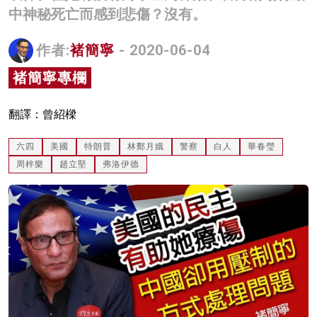
中神秘死亡而感到悲傷？沒有。
名家榜
灼見活動
作者:
褚簡寧
- 2020-06-04
褚簡寧專欄
關於我們
翻譯：曾紹樑
六四
美國
特朗普
林鄭月娥
警察
白人
華春瑩
周梓樂
趙立堅
弗洛伊德