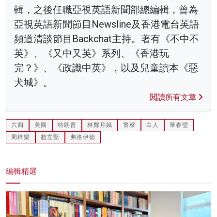
輯，之後任職亞視英語新聞部總編輯，曾為
亞視英語新聞節目Newsline及香港電台英語
頻道清談節目Backchat主持。著有《不中不
英》、《又中又英》系列、《香港玩
完？》、《政識中英》，以及兒童讀本《惡
犬城》。
閱讀所有文章
六四
美國
特朗普
林鄭月娥
警察
白人
華春瑩
周梓樂
趙立堅
弗洛伊德
編輯精選