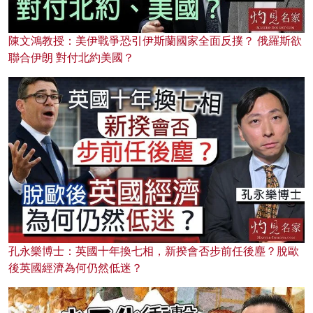
陳文鴻教授：美伊戰爭恐引伊斯蘭國家全面反撲？ 俄羅斯欲
聯合伊朗 對付北約美國？
孔永樂博士：英國十年換七相，新揆會否步前任後塵？脫歐
後英國經濟為何仍然低迷？