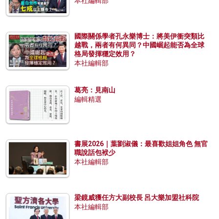
本社編輯部
國際關係學者孔永樂博士：將美伊衝突類比
越戰，兩者有何異同？中國崛起能否為全球
格局發揮穩定效用？
本社編輯部
葛亮：見南山
編輯精選
書展2026｜葉劉淑儀：最喜歡姐姐角色 無官
職說話包袱少
本社編輯部
梁鏡威獲任方大副校長 呂大樂加盟社科院
本社編輯部