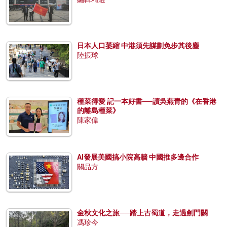
日本人口萎縮 中港須先謀劃免步其後塵
陸振球
種菜得愛 記一本好書──讀吳燕青的《在香港
的離島種菜》
陳家偉
AI發展美國搞小院高牆 中國推多邊合作
關品方
金秋文化之旅──踏上古蜀道，走過劍門關
馮珍今