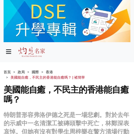
政局
教育
文化
財經
首頁
政局
國際
香港
美國能自癒，不民主的香港能自癒嗎？ | 褚簡寧
生活
美國能自癒，不民主的香港能自癒
健康
嗎？
商業
特朗普形容弗洛伊德之死是一場悲劇。對於去年
科技
的示威中一名清潔工被磚頭擊中死亡，林鄭深表
影片
哀悼。但她有沒有對學生周梓樂在警方清場行動