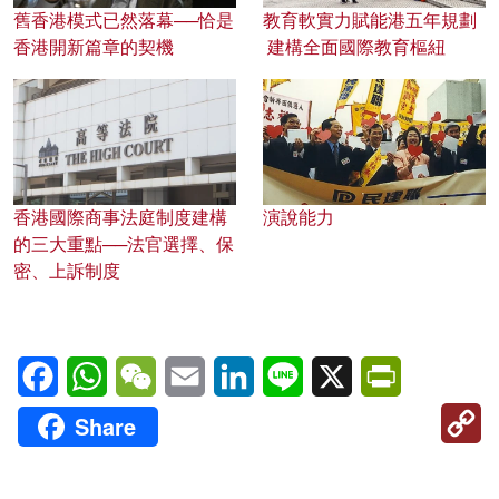
舊香港模式已然落幕──恰是
教育軟實力賦能港五年規劃
香港開新篇章的契機
建構全面國際教育樞紐
香港國際商事法庭制度建構
演說能力
的三大重點──法官選擇、保
密、上訴制度
Facebook
WhatsApp
WeChat
Email
LinkedIn
Line
X
PrintFriendl
C
Share
Li