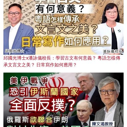
邱國光博士x潘詠儀校長：學習古文有何意義？ 粵語怎樣傳
承文言文之美？ 日常寫作如何應用？