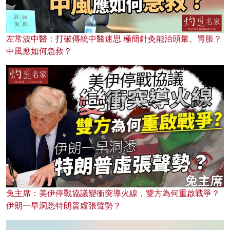
左常波中醫：打破傳統中醫迷思 極簡針灸能治頭暈、胃脹？
中風應如何急救？
兔主席：美伊停戰協議變衝突導火線，雙方為何重啟戰爭？
伊朗一早洞悉特朗普虛張聲勢？