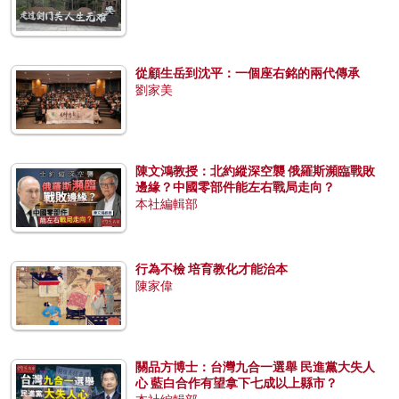
從顧生岳到沈平：一個座右銘的兩代傳承
劉家美
陳文鴻教授：北約縱深空襲 俄羅斯瀕臨戰敗
邊緣？中國零部件能左右戰局走向？
本社編輯部
行為不檢 培育教化才能治本
陳家偉
關品方博士：台灣九合一選舉 民進黨大失人
心 藍白合作有望拿下七成以上縣市？