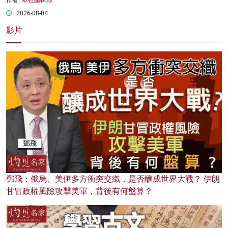
作者:
本社編輯部
2026-08-04
影片
鄧飛：俄烏、美伊多方衝突交織，是否釀成世界大戰？ 伊朗
甘冒政權風險攻擊美軍，背後有何盤算？