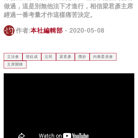
做過，這是別無他法下才進行，相信梁君彥主席
名家榜
經過一番考量才作這樣痛苦決定。
灼見活動
作者:
本社編輯部
- 2020-05-08
關於我們
立法會
曾鈺成
泛民
梁君彥
攬炒
內務委員會
主席開咪