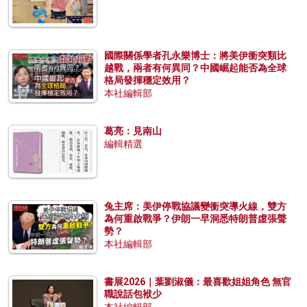
國際關係學者孔永樂博士：將美伊衝突類比
越戰，兩者有何異同？中國崛起能否為全球
格局發揮穩定效用？
本社編輯部
葛亮：見南山
編輯精選
兔主席：美伊停戰協議變衝突導火線，雙方
為何重啟戰爭？伊朗一早洞悉特朗普虛張聲
勢？
本社編輯部
書展2026｜葉劉淑儀：最喜歡姐姐角色 無官
職說話包袱少
本社編輯部