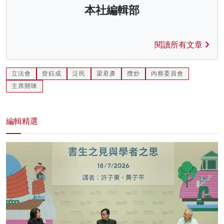
本社編輯部
閱讀所有文章
立法會
曾鈺成
泛民
梁君彥
攬炒
內務委員會
主席開咪
編輯精選