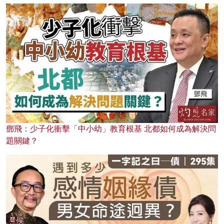
鄧飛：少子化衝擊「中小幼」教育根基 北都如何成為解決問
題關鍵？