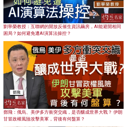
劉寧榮教授：互聯網的開放反催生資訊繭房，AI能避開相同
困局？如何避免遭AI演算法操控？
鄧飛：俄烏、美伊多方衝突交織，是否釀成世界大戰？ 伊朗
甘冒政權風險攻擊美軍，背後有何盤算？