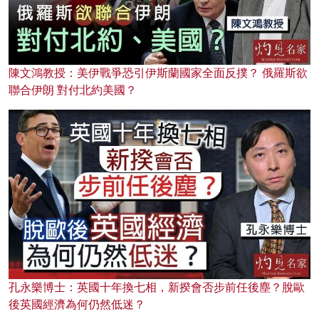
陳文鴻教授：美伊戰爭恐引伊斯蘭國家全面反撲？ 俄羅斯欲
聯合伊朗 對付北約美國？
孔永樂博士：英國十年換七相，新揆會否步前任後塵？脫歐
後英國經濟為何仍然低迷？