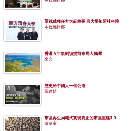
梁鏡威獲任方大副校長 呂大樂加盟社科院
本社編輯部
香港五年規劃須提前布局大鵬灣
來文
歷史給中國人一個公道
張建雄
市區再生局範式實現真正的市區重建3.0
張量童