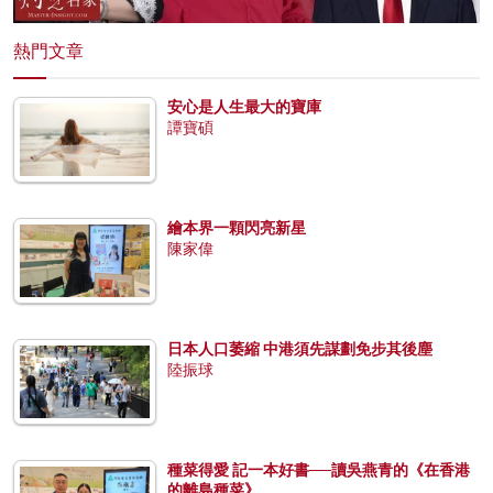
熱門文章
安心是人生最大的寶庫
譚寶碩
繪本界一顆閃亮新星
陳家偉
日本人口萎縮 中港須先謀劃免步其後塵
陸振球
種菜得愛 記一本好書──讀吳燕青的《在香港
的離島種菜》