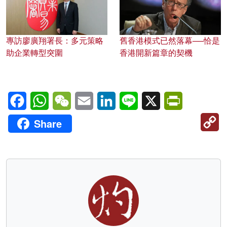
專訪廖廣翔署長：多元策略
舊香港模式已然落幕──恰是
助企業轉型突圍
香港開新篇章的契機
Facebook
WhatsApp
WeChat
Email
LinkedIn
Line
X
PrintFriendl
C
Share
Li