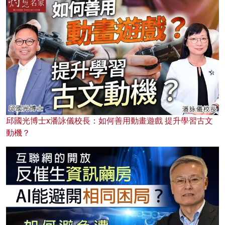
邱國光博士x潘詠儀校長：如何善用動畫遊戲 提升學習古文
動機？