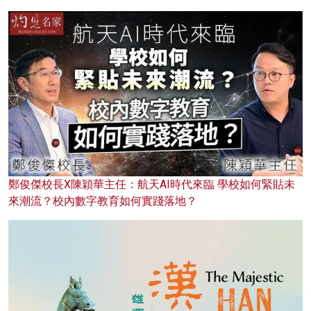
鄭俊傑校長X陳穎華主任：航天AI時代來臨 學校如何緊貼未
來潮流？校內數字教育如何實踐落地？