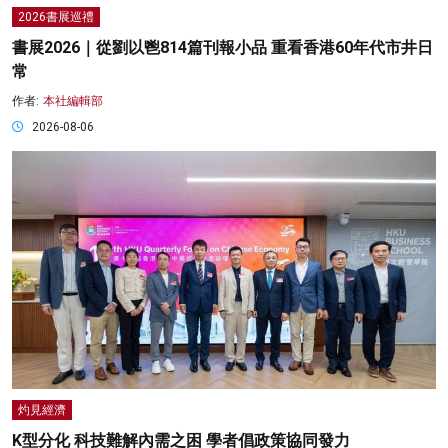
2026書展巡禮
書展2026｜從劉以鬯814篇刊報小品 重看香港60年代市井日
常
作者:
本社編輯部
2026-08-06
灼見經濟
K型分化 科技難解內需之困 學者倡政策協同發力