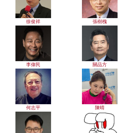
徐俊祥
張樹槐
李偉民
關品方
何志平
陳晴