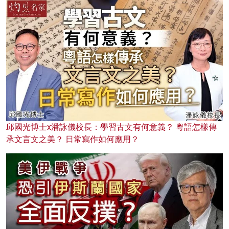
邱國光博士x潘詠儀校長：學習古文有何意義？ 粵語怎樣傳
承文言文之美？ 日常寫作如何應用？