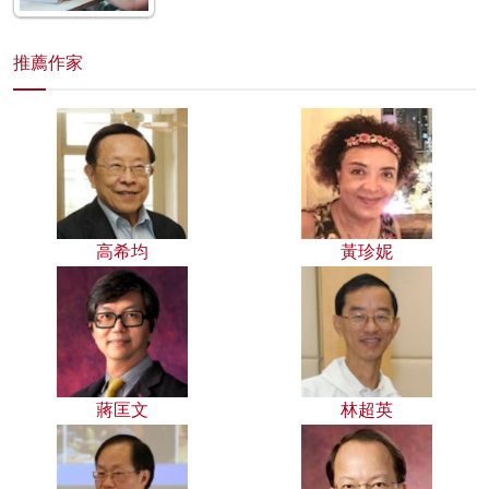
推薦作家
高希均
黃珍妮
蔣匡文
林超英