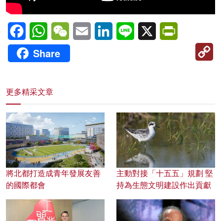
Facebook
WhatsApp
WeChat
Email
LinkedIn
Line
X
PrintFriendl
C
Share
Li
更多精采文章
將北都打造成青年發展友善
主動對接「十五五」規劃 堅
的國際都會
持為生態文明建設作出貢獻