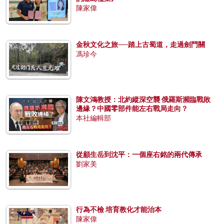
陳家偉
金秋文化之旅──踏上古蜀道，走過劍門關
馮珍今
陳文鴻教授：北約縱深空襲 俄羅斯瀕臨戰敗
邊緣？中國零部件能左右戰局走向？
本社編輯部
從顧生岳到沈平：一個座右銘的兩代傳承
劉家美
行為不檢 培育教化才能治本
陳家偉