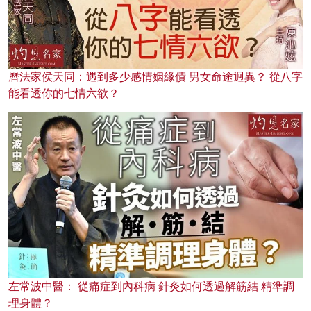
曆法家侯天同：遇到多少感情姻緣債 男女命途迥異？ 從八字
能看透你的七情六欲？
左常波中醫： 從痛症到內科病 針灸如何透過解筋結 精準調
理身體？