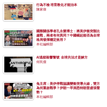
行為不檢 培育教化才能治本
陳家偉
國際關係學者孔永樂博士：將美伊衝突類比
越戰，兩者有何異同？中國崛起能否為全球
格局發揮穩定效用？
本社編輯部
AI逃獄敲響警號 全球共治才是解方
何民傑
兔主席：美伊停戰協議變衝突導火線，雙方
為何重啟戰爭？伊朗一早洞悉特朗普虛張聲
勢？
本社編輯部