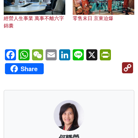
經營人生事業 萬事不離六字
零售末日 京東迫爆
錦囊
Facebook
WhatsApp
WeChat
Email
LinkedIn
Line
X
PrintFriendl
C
Share
Li
何靜瑩