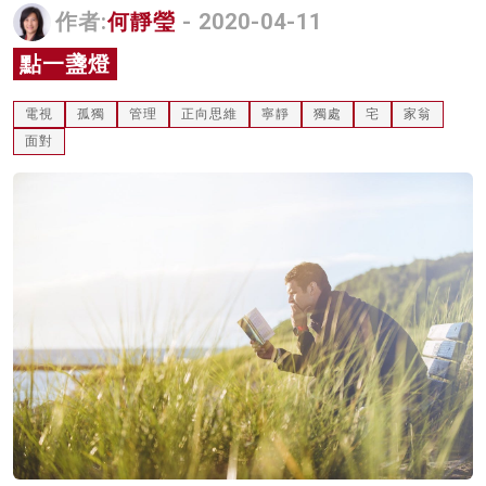
作者:
何靜瑩
- 2020-04-11
名家榜
點一盞燈
灼見活動
電視
孤獨
管理
正向思維
寧靜
獨處
宅
家翁
關於我們
面對