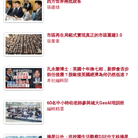
西方世界兩批政客
張建雄
市區再生局範式實現真正的市區重建3.0
張量童
孔永樂博士：英國十年換七相，新揆會否步
前任後塵？脫歐後英國經濟為何仍然低迷？
本社編輯部
60名中小特幼老師參與城大GenAI培訓班
編輯精選
摘星以外：從校園生活觀察DSE中文科摘星