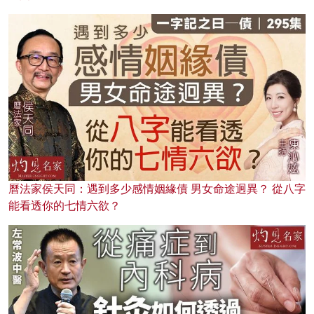
曆法家侯天同：遇到多少感情姻緣債 男女命途迥異？ 從八字
能看透你的七情六欲？