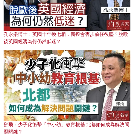
孔永樂博士：英國十年換七相，新揆會否步前任後塵？脫歐
後英國經濟為何仍然低迷？
鄧飛：少子化衝擊「中小幼」教育根基 北都如何成為解決問
題關鍵？