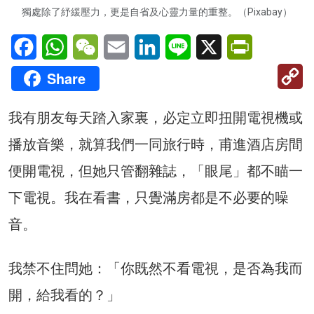
獨處除了紓緩壓力，更是自省及心靈力量的重整。（Pixabay）
Facebook
WhatsApp
WeChat
Email
LinkedIn
Line
X
PrintFriendl
C
Share
Li
我有朋友每天踏入家裏，必定立即扭開電視機或
播放音樂，就算我們一同旅行時，甫進酒店房間
便開電視，但她只管翻雜誌，「眼尾」都不瞄一
下電視。我在看書，只覺滿房都是不必要的噪
音。
我禁不住問她：「你既然不看電視，是否為我而
開，給我看的？」