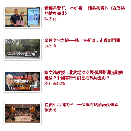
種菜得愛 記一本好書──讀吳燕青的《在香港
的離島種菜》
陳家偉
金秋文化之旅──踏上古蜀道，走過劍門關
馮珍今
陳文鴻教授：北約縱深空襲 俄羅斯瀕臨戰敗
邊緣？中國零部件能左右戰局走向？
本社編輯部
從顧生岳到沈平：一個座右銘的兩代傳承
劉家美