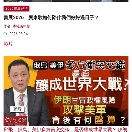
2026書展巡禮
書展2026｜廣東歌如何陪伴我們好好過日子？
作者:
本社編輯部
2026-08-04
影片
鄧飛：俄烏、美伊多方衝突交織，是否釀成世界大戰？ 伊朗