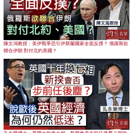
陳文鴻教授：美伊戰爭恐引伊斯蘭國家全面反撲？ 俄羅斯欲
聯合伊朗 對付北約美國？