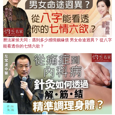
曆法家侯天同：遇到多少感情姻緣債 男女命途迥異？ 從八字
能看透你的七情六欲？