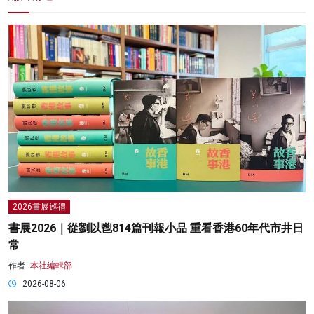
2026書展巡禮
書展2026｜從劉以鬯814篇刊報小品 重看香港60年代市井日
常
作者:
本社編輯部
2026-08-06