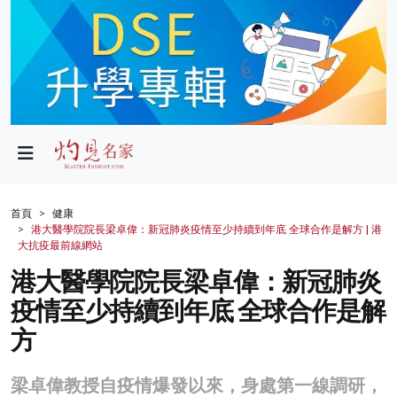
政局
教育
文化
財經
首頁
健康
港大醫學院院長梁卓偉：新冠肺炎疫情至少持續到年底 全球合作是解方 | 港
生活
大抗疫最前線網站
港大醫學院院長梁卓偉：新冠肺炎
健康
疫情至少持續到年底 全球合作是解
商業
方
科技
梁卓偉教授自疫情爆發以來，身處第一線調研，
影片