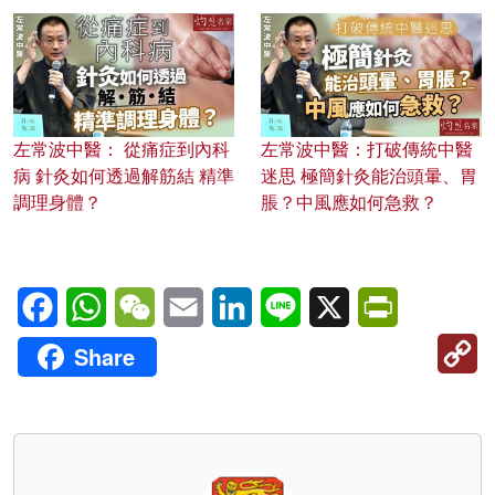
左常波中醫： 從痛症到內科
左常波中醫：打破傳統中醫
病 針灸如何透過解筋結 精準
迷思 極簡針灸能治頭暈、胃
調理身體？
脹？中風應如何急救？
Facebook
WhatsApp
WeChat
Email
LinkedIn
Line
X
PrintFriendl
C
Share
Li