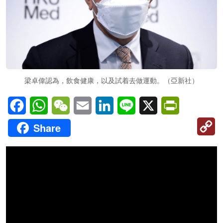
梁卓偉認為，飲食健康，以及試着去做運動。（亞新社）
Facebook
WhatsApp
WeChat
Email
LinkedIn
Line
X
PrintFriendl
C
Share
Li