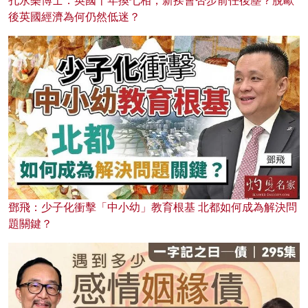
孔永樂博士：英國十年換七相，新揆會否步前任後塵？脫歐
後英國經濟為何仍然低迷？
鄧飛：少子化衝擊「中小幼」教育根基 北都如何成為解決問
題關鍵？