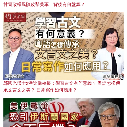
甘冒政權風險攻擊美軍，背後有何盤算？
邱國光博士x潘詠儀校長：學習古文有何意義？ 粵語怎樣傳
承文言文之美？ 日常寫作如何應用？