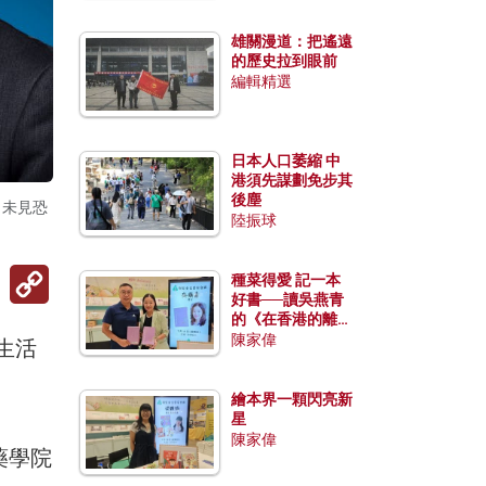
雄關漫道：把遙遠
的歷史拉到眼前
編輯精選
日本人口萎縮 中
港須先謀劃免步其
後塵
，未見恐
陸振球
Copy
種菜得愛 記一本
Link
好書──讀吳燕青
的《在香港的離島
種菜》
陳家偉
以生活
繪本界一顆閃亮新
星
陳家偉
藥學院