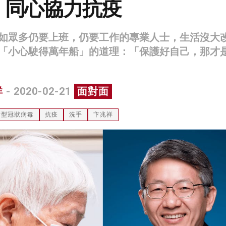
：同心協力抗疫
如眾多仍要上班，仍要工作的專業人士，生活沒大
「小心駛得萬年船」的道理：「保護好自己，那才
祥
- 2020-02-21
面對面
新型冠狀病毒
抗疫
洗手
卞兆祥