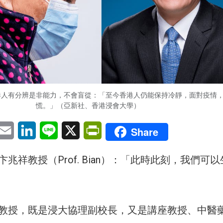
港人有分辨是非能力，不會盲從：「至今香港人仍能保持冷靜，面對疫情
慌。」（亞新社、香港浸會大學）
pp
eChat
Email
LinkedIn
Line
X
PrintFriendly
Share
兆祥教授（Prof. Bian）：「此時此刻，我們可
教授，既是浸大協理副校長，又是講座教授、中醫