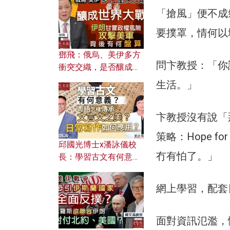
何避免遭AI演算法操
「搶風」便不成
控？
要撲罩，情何以
鄧飛：俄烏、美伊多方
問卞教授：「你
衝突交織，是否釀成世
界大戰？ 伊朗甘冒政權
生活。」
風險攻擊美軍，背後有
何盤算？
卞教授沒有說「那
策略：Hope for 
邱國光博士x潘詠儀校
冇有怕了。」
長：學習古文有何意
義？ 粵語怎樣傳承文言
文之美？ 日常寫作如何
網上學習，配套
應用？
面對資訊氾濫，