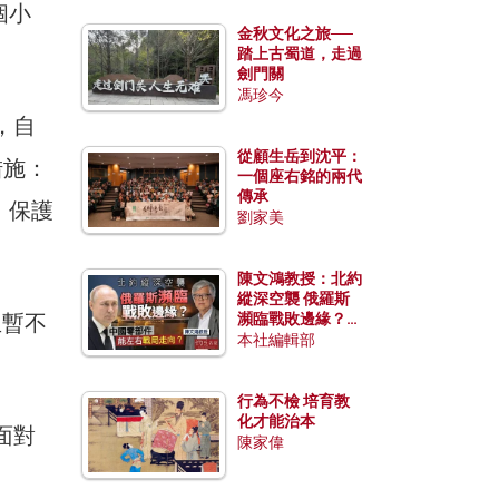
個小
金秋文化之旅──
踏上古蜀道，走過
劍門關
馮珍今
腳，自
從顧生岳到沈平：
措施：
一個座右銘的兩代
傳承
。保護
劉家美
陳文鴻教授：北約
縱深空襲 俄羅斯
生暫不
瀕臨戰敗邊緣？中
國零部件能左右戰
本社編輯部
局走向？
行為不檢 培育教
化才能治本
面對
陳家偉