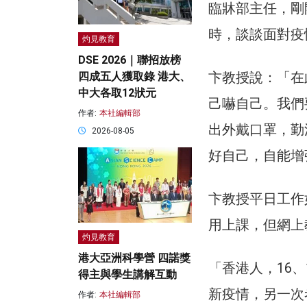
臨牀部主任，剛
時，談談面對疫
灼見教育
DSE 2026｜聯招放榜
卞教授說：「在此cr
四成五人獲取錄 港大、
中大各取12狀元
己嚇自己。我們要
作者:
本社編輯部
出外戴口罩，勤
2026-08-05
好自己，自能增
卞教授平日工作如常
用上課，但網上
灼見教育
港大亞洲科學營 四諾獎
「香港人，16
得主與學生講解互動
新疫情，另一次
作者:
本社編輯部