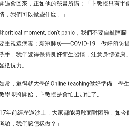
開過會回來，正如他的秘書所講：「卞教授只有半
情，我們可以做些什麼。」
itical moment, don’t panic，我們不要自亂陣
重視這病毒：新冠肺炎──COVID-19。做好預防
洗手。我們還得保持良好衞生習慣，注意身體健康
強抵抗力。」
，還得就大學的Online teaching做好準備。學
教學即將開始，卞教授是會忙上加忙了。
、17年前經歷過沙士，大家都能勇敢面對困難。如今
考驗，我們該怎樣做？」