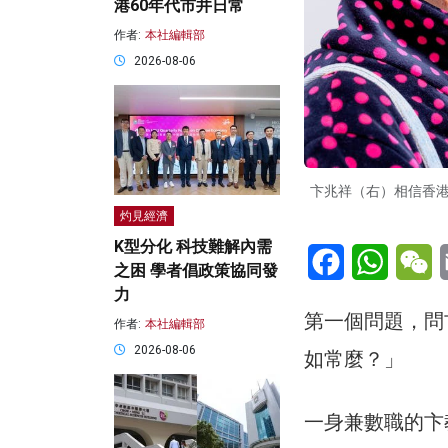
港60年代市井日常
作者:
本社編輯部
2026-08-06
卞兆祥（右）相信香
灼見經濟
K型分化 科技難解內需
Facebook
WhatsA
W
之困 學者倡政策協同發
力
第一個問題，問卞
作者:
本社編輯部
2026-08-06
如常麼？」
一身兼數職的卞