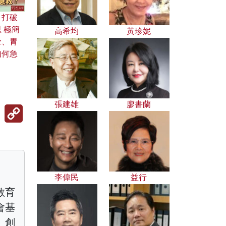
：打破
 極簡
高希均
黃珍妮
暈、胃
如何急
張建雄
廖書蘭
Copy
Link
李偉民
益行
教育
會基
）創