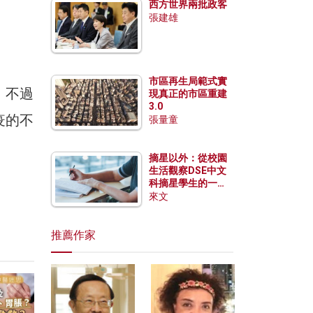
西方世界兩批政客
張建雄
市區再生局範式實
。不過
現真正的市區重建
3.0
疫的不
張量童
摘星以外：從校園
生活觀察DSE中文
科摘星學生的一點
特質
來文
推薦作家