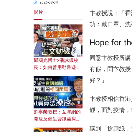
2026-08-04
影片
卞教授說：「香
功：戴口罩、洗
Hope for th
同意卞教授所講
邱國光博士x潘詠儀校
長：如何善用動畫遊戲
有假，問卞教授
提升學習古文動機？
好？」
卞教授相信香港
靜，面對疫情，
劉寧榮教授：互聯網的
開放反催生資訊繭房，
AI能避開相同困局？如
談到「搶廁紙，