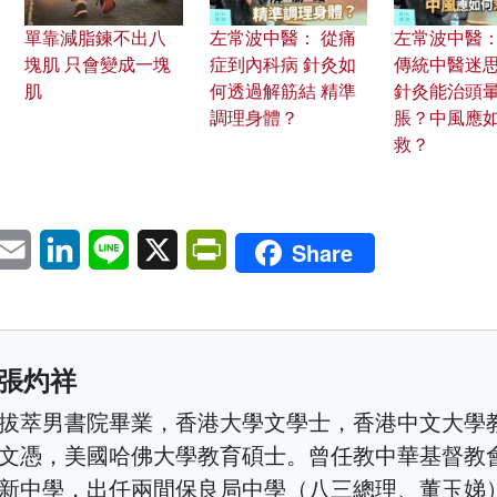
單靠減脂鍊不出八
左常波中醫： 從痛
左常波中醫
塊肌 只會變成一塊
症到內科病 針灸如
傳統中醫迷思
肌
何透過解筋結 精準
針灸能治頭
調理身體？
脹？中風應
救？
pp
eChat
Email
LinkedIn
Line
X
PrintFriendly
Share
張灼祥
拔萃男書院畢業，香港大學文學士，香港中文大學
文憑，美國哈佛大學教育碩士。曾任教中華基督教
新中學，出任兩間保良局中學（八三總理、董玉娣