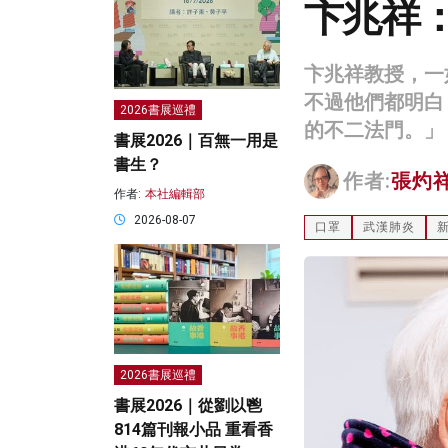
卞兆祥
卞兆祥教授，一
不過他們都明白
2026書展巡禮
的不二法門。」
書展2026｜百無一用是
書生？
作者:
張灼
作者:
本社編輯部
2026-08-07
口罩
武漢肺炎
2026書展巡禮
書展2026｜從劉以鬯
814篇刊報小品 重看香