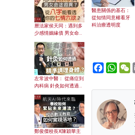
醫患關係的基石：
從知情同意權看牙
科治療透明度
曆法家侯天同：遇到多
少感情姻緣債 男女命途
迥異？ 從八字能看透你
的七情六欲？
Facebook
WhatsA
W
左常波中醫： 從痛症到
內科病 針灸如何透過解
筋結 精準調理身體？
鄭俊傑校長X陳穎華主