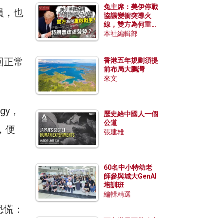
兔主席：美伊停戰
員，也
協議變衝突導火
線，雙方為何重啟
戰爭？伊朗一早洞
本社編輯部
悉特朗普虛張聲
勢？
回正常
香港五年規劃須提
前布局大鵬灣
來文
gy，
歷史給中國人一個
公道
備，便
張建雄
60名中小特幼老
師參與城大GenAI
培訓班
編輯精選
恐慌：