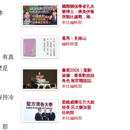
國際關係學者孔永
本
樂博士：將美伊衝
突類比越戰，兩者
有何異同？中國崛
本社編輯部
起能否為全球格局
發揮穩定效用？
葛亮：見南山
編輯精選
，有真
麼是
書展2026｜葉劉
淑儀：最喜歡姐姐
角色 無官職說話
包袱少
本社編輯部
保持冷
梁鏡威獲任方大副
校長 呂大樂加盟
社科院
本社編輯部
，那