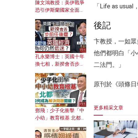
陳文鴻教授：美伊戰爭
「Life as u
恐引伊斯蘭國家全面反
撲？ 俄羅斯欲聯合伊朗
後記
對付北約美國？
卞教授，一如眾
他們都明白「小
孔永樂博士：英國十年
換七相，新揆會否步前
二法門。」
任後塵？脫歐後英國經
濟為何仍然低迷？
原刊於《頭條日
更多精采文章
鄧飛：少子化衝擊「中
小幼」教育根基 北都如
何成為解決問題關鍵？