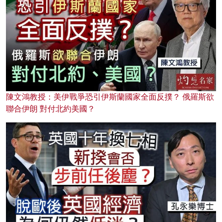
陳文鴻教授：美伊戰爭恐引伊斯蘭國家全面反撲？ 俄羅斯欲
聯合伊朗 對付北約美國？