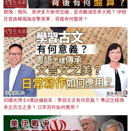
鄧飛：俄烏、美伊多方衝突交織，是否釀成世界大戰？ 伊朗
甘冒政權風險攻擊美軍，背後有何盤算？
邱國光博士x潘詠儀校長：學習古文有何意義？ 粵語怎樣傳
承文言文之美？ 日常寫作如何應用？