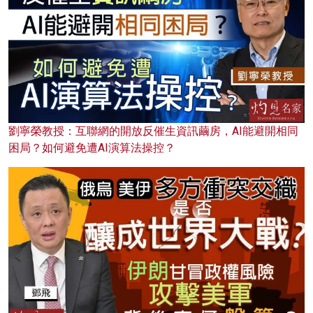
劉寧榮教授：互聯網的開放反催生資訊繭房，AI能避開相同
困局？如何避免遭AI演算法操控？