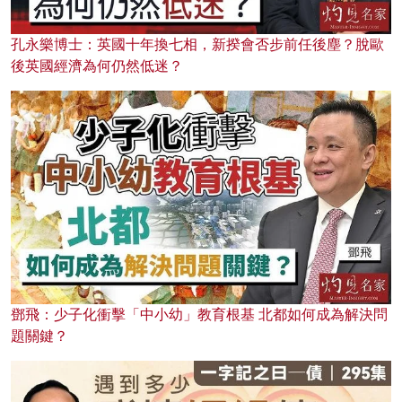
孔永樂博士：英國十年換七相，新揆會否步前任後塵？脫歐
後英國經濟為何仍然低迷？
鄧飛：少子化衝擊「中小幼」教育根基 北都如何成為解決問
題關鍵？