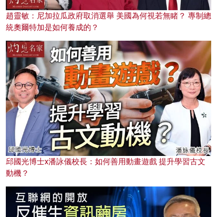
趙靈敏：尼加拉瓜政府取消選舉 美國為何視若無睹？ 專制總
統奧爾特加是如何養成的？
邱國光博士x潘詠儀校長：如何善用動畫遊戲 提升學習古文
動機？