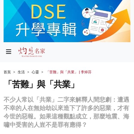
政局
教育
文化
財經
首頁
生活
心靈
「苦難」與「共業」 | 李焯芬
生活
「苦難」與「共業」
健康
不少人常以「共業」二字來解釋人間悲劇：遭遇
商業
不幸的人在無始劫以來造下了許多的惡業，才有
今世的惡報。如果這種觀點成立，那麼地震、海
科技
嘯中受害的人豈不是罪有應得？
影片