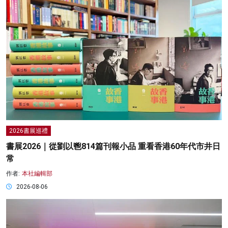
2026書展巡禮
書展2026｜從劉以鬯814篇刊報小品 重看香港60年代市井日
常
作者:
本社編輯部
2026-08-06