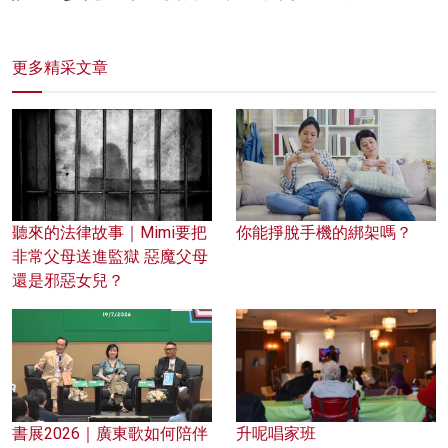
更多精采文章
聽來的法律故事｜Mimi要把
你能掙脫手機的綁架嗎？
非常父母送進監獄 惡魔父母
還是邪惡女兒？
書展2026｜廣東歌如何陪伴
升呢唱家班