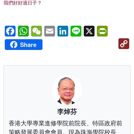
我們好好過日子？
Facebook
WhatsApp
WeChat
Email
LinkedIn
Line
X
PrintFriendl
C
Share
Li
李焯芬
香港大學專業進修學院前院長、特區政府前
策略發展委員會會員。現為珠海學院校長、