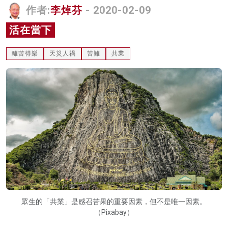
作者:
李焯芬
- 2020-02-09
名家榜
活在當下
灼見活動
離苦得樂
天災人禍
苦難
共業
關於我們
眾生的「共業」是感召苦果的重要因素，但不是唯一因素。
（Pixabay）