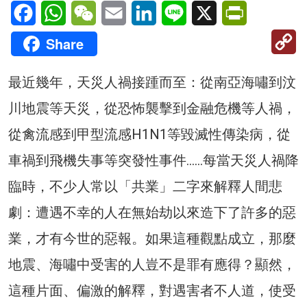
Facebook
WhatsApp
WeChat
Email
LinkedIn
Line
X
PrintFriendl
C
Share
Li
最近幾年，天災人禍接踵而至：從南亞海嘯到汶
川地震等天災，從恐怖襲擊到金融危機等人禍，
從禽流感到甲型流感H1N1等毀滅性傳染病，從
車禍到飛機失事等突發性事件……每當天災人禍降
臨時，不少人常以「共業」二字來解釋人間悲
劇：遭遇不幸的人在無始劫以來造下了許多的惡
業，才有今世的惡報。如果這種觀點成立，那麼
地震、海嘯中受害的人豈不是罪有應得？顯然，
這種片面、偏激的解釋，對遇害者不人道，使受