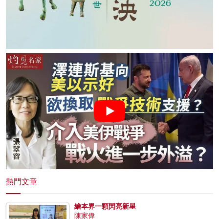
熱門文章
繪本界一顆閃亮新星
陳家偉