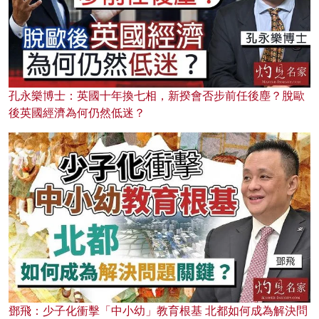
孔永樂博士：英國十年換七相，新揆會否步前任後塵？脫歐
後英國經濟為何仍然低迷？
鄧飛：少子化衝擊「中小幼」教育根基 北都如何成為解決問