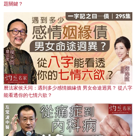
題關鍵？
曆法家侯天同：遇到多少感情姻緣債 男女命途迥異？ 從八字
能看透你的七情六欲？