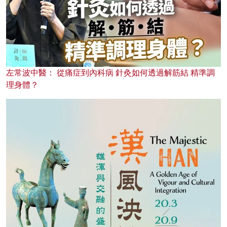
左常波中醫： 從痛症到內科病 針灸如何透過解筋結 精準調
理身體？