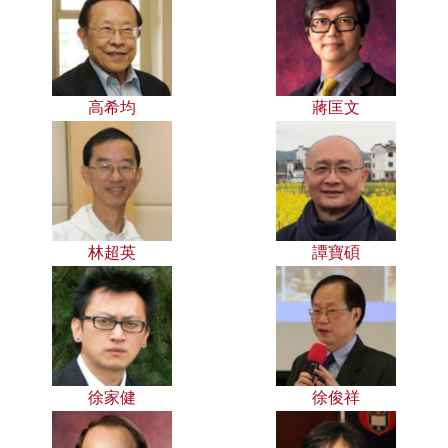
高希均
蔣匡文
林超英
譚寶碩
徐家健
徐俊祥