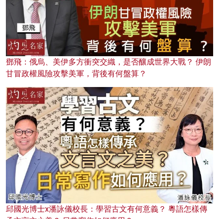
鄧飛：俄烏、美伊多方衝突交織，是否釀成世界大戰？ 伊朗
甘冒政權風險攻擊美軍，背後有何盤算？
邱國光博士x潘詠儀校長：學習古文有何意義？ 粵語怎樣傳