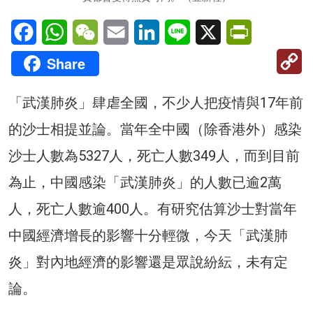
Facebook
WhatsApp
WeChat
Email
LinkedIn
Line
X
PrintFriendl
C
Share
Li
「武漢肺炎」肆虐全國，不少人把疫情與17年前
的沙士相提並論。當年全中國（除香港外）感染
沙士人數為5327人，死亡人數349人，而到目前
為止，中國感染「武漢肺炎」的人數已逾2萬
人，死亡人數逾400人。有研究估算沙士對當年
中國經濟增長的影響十分輕微，今天「武漢肺
炎」對內地經濟的影響還是眾說紛紜，未有定
論。