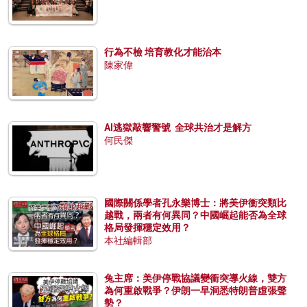
行為不檢 培育教化才能治本
陳家偉
AI逃獄敲響警號 全球共治才是解方
何民傑
國際關係學者孔永樂博士：將美伊衝突類比
越戰，兩者有何異同？中國崛起能否為全球
格局發揮穩定效用？
本社編輯部
兔主席：美伊停戰協議變衝突導火線，雙方
為何重啟戰爭？伊朗一早洞悉特朗普虛張聲
勢？