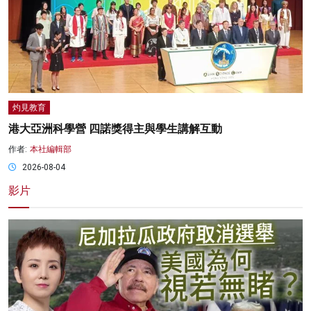
灼見教育
港大亞洲科學營 四諾獎得主與學生講解互動
作者:
本社編輯部
2026-08-04
影片