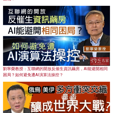
劉寧榮教授：互聯網的開放反催生資訊繭房，AI能避開相同
困局？如何避免遭AI演算法操控？