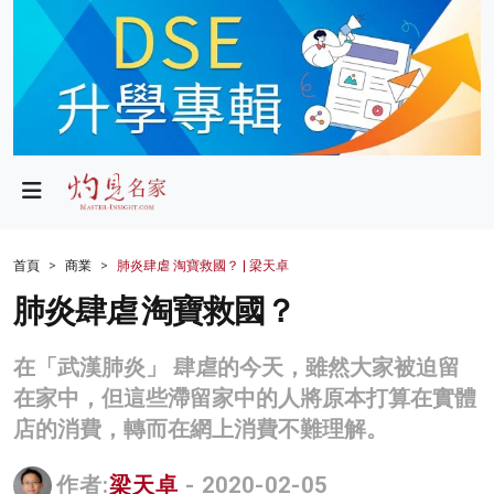
政局
教育
文化
財經
首頁
商業
肺炎肆虐 淘寶救國？ | 梁天卓
生活
肺炎肆虐 淘寶救國？
健康
在「武漢肺炎」 肆虐的今天，雖然大家被迫留
商業
在家中，但這些滯留家中的人將原本打算在實體
店的消費，轉而在網上消費不難理解。
科技
影片
作者:
梁天卓
- 2020-02-05