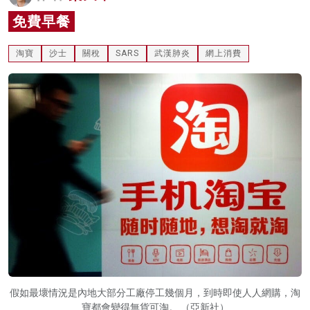
名家榜
免費早餐
灼見活動
淘寶
沙士
關稅
SARS
武漢肺炎
網上消費
關於我們
假如最壞情況是內地大部分工廠停工幾個月，到時即使人人網購，淘
寶都會變得無貨可淘。 （亞新社）