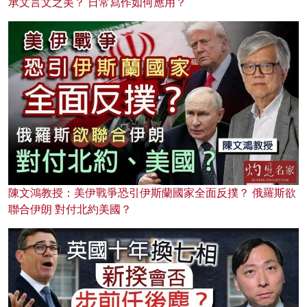
承文言文之美？ 日常寫作如何應用？
陳文鴻教授：美伊戰爭恐引伊斯蘭國家全面反撲？ 俄羅斯欲
聯合伊朗 對付北約美國？