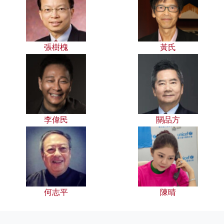
張樹槐
黃氏
李偉民
關品方
何志平
陳晴