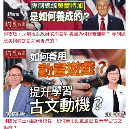
趙靈敏：尼加拉瓜政府取消選舉 美國為何視若無睹？ 專制總
統奧爾特加是如何養成的？
邱國光博士x潘詠儀校長：如何善用動畫遊戲 提升學習古文
動機？