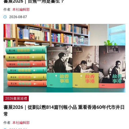
書展2026｜百無一用是書生？
作者:
本社編輯部
2026-08-07
2026書展巡禮
書展2026｜從劉以鬯814篇刊報小品 重看香港60年代市井日
常
作者:
本社編輯部