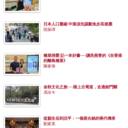
日本人口萎縮 中港須先謀劃免步其後塵
陸振球
種菜得愛 記一本好書──讀吳燕青的《在香港
的離島種菜》
陳家偉
金秋文化之旅──踏上古蜀道，走過劍門關
馮珍今
從顧生岳到沈平：一個座右銘的兩代傳承
劉家美