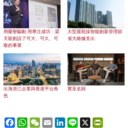
用榮譽驅動 用專注成功：梁
大型屋苑採智能創新管理節
天龍創設了可大、可久、可
省大維修支出
敬的事業
出海浙江企業與香港平台角
實至名歸
色
Facebook
WhatsApp
WeChat
Email
LinkedIn
Line
X
PrintFriendl