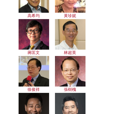
高希均
黃珍妮
蔣匡文
林超英
徐俊祥
張樹槐