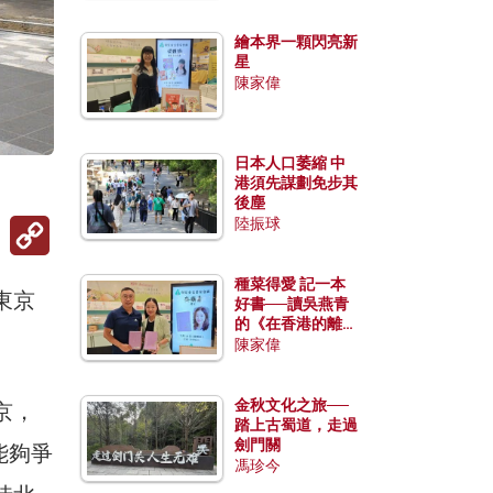
繪本界一顆閃亮新
星
陳家偉
日本人口萎縮 中
港須先謀劃免步其
後塵
Copy
陸振球
Link
種菜得愛 記一本
東京
好書──讀吳燕青
的《在香港的離島
種菜》
陳家偉
金秋文化之旅──
京，
踏上古蜀道，走過
劍門關
能夠爭
馮珍今