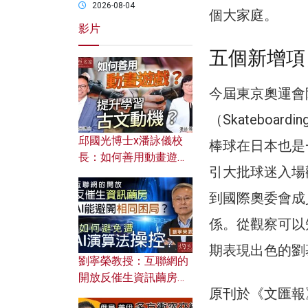
2026-08-04
個大家庭。
影片
五個新增項
今屆東京奧運會
（Skateboard
邱國光博士x潘詠儀校
棒球在日本也是
長：如何善用動畫遊戲
引大批球迷入場
提升學習古文動機？
到國際奧委會成
係。從觀察可以
期表現出色的劉
劉寧榮教授：互聯網的
開放反催生資訊繭房，
原刊於《文匯報
AI能避開相同困局？如