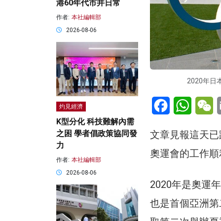
港60年代市井日常
作者:
本社編輯部
2026-08-06
2020年日
Facebook
WhatsA
W
灼見經濟
K型分化 科技難解內需
文章見報這天已
之困 學者倡政策協同發
力
奧運會的工作順
作者:
本社編輯部
2026-08-06
2020年是奧
也是首個亞洲第