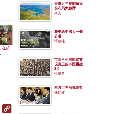
香港五年規劃須提
前布局大鵬灣
來文
歷史給中國人一個
公道
張建雄
 在於
心
市區再生局範式實
現真正的市區重建
3.0
張量童
西方世界兩批政客
張建雄
Copy
Link