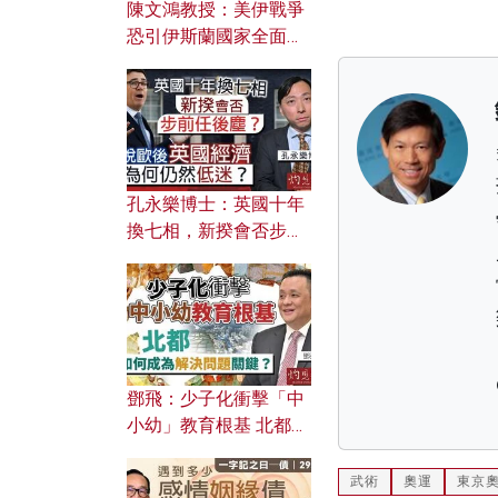
陳文鴻教授：美伊戰爭
恐引伊斯蘭國家全面反
撲？ 俄羅斯欲聯合伊朗
對付北約美國？
孔永樂博士：英國十年
換七相，新揆會否步前
任後塵？脫歐後英國經
濟為何仍然低迷？
鄧飛：少子化衝擊「中
小幼」教育根基 北都如
何成為解決問題關鍵？
武術
奧運
東京