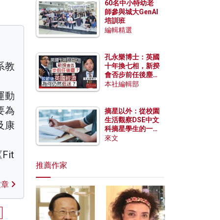
60名中小特幼老
師參與城大GenAI
培訓班
編輯精選
孔永樂博士：英國
系教
十年換七相，新揆
會否步前任後塵？
脫歐後英國經濟為
本社編輯部
何仍然低迷？
運動
要為
摘星以外：從校園
生活觀察DSE中文
及康
科摘星學生的一點
特質
、
來文
it
推薦作家
文章