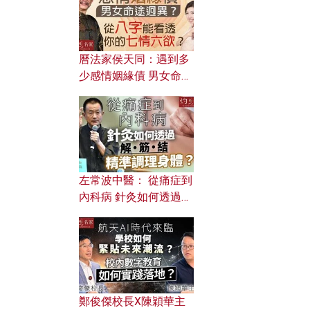
曆法家侯天同：遇到多
少感情姻緣債 男女命途
迥異？ 從八字能看透你
的七情六欲？
左常波中醫： 從痛症到
內科病 針灸如何透過解
筋結 精準調理身體？
鄭俊傑校長X陳穎華主