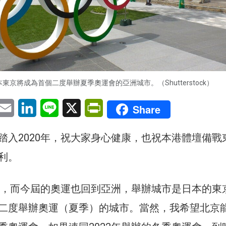
本東京將成為首個二度舉辦夏季奧運會的亞洲城市。（Shutterstock）
pp
eChat
Email
LinkedIn
Line
X
PrintFriendly
Share
踏入2020年，祝大家身心健康，也祝本港體壇備戰
利。
運年，而今屆的奧運也回到亞洲，舉辦城市是日本的東
二度舉辦奧運（夏季）的城市。當然，我希望北京