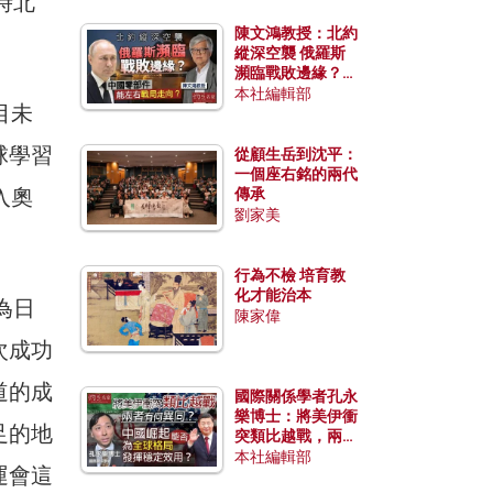
時北
陳文鴻教授：北約
縱深空襲 俄羅斯
瀕臨戰敗邊緣？中
國零部件能左右戰
本社編輯部
目未
局走向？
球學習
從顧生岳到沈平：
一個座右銘的兩代
入奧
傳承
劉家美
行為不檢 培育教
化才能治本
為日
陳家偉
次成功
道的成
國際關係學者孔永
樂博士：將美伊衝
足的地
突類比越戰，兩者
有何異同？中國崛
本社編輯部
運會這
起能否為全球格局