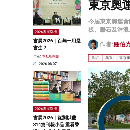
東京奧
今屆東京奧運會
板、攀石及滑浪
2026書展巡禮
書展2026｜百無一用是
作者:
鍾伯
書生？
作者:
本社編輯部
武術
奧運
東京
2026-08-07
2026書展巡禮
書展2026｜從劉以鬯
814篇刊報小品 重看香