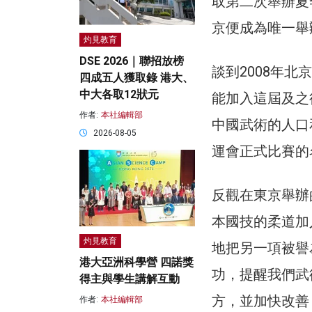
取第二次舉辦夏
京便成為唯一舉
灼見教育
DSE 2026｜聯招放榜
談到2008年北
四成五人獲取錄 港大、
中大各取12狀元
能加入這屆及之
作者:
本社編輯部
中國武術的人口
2026-08-05
運會正式比賽的
反觀在東京舉辦
本國技的柔道加
灼見教育
地把另一項被譽
港大亞洲科學營 四諾獎
功，提醒我們武
得主與學生講解互動
方，並加快改善
作者:
本社編輯部