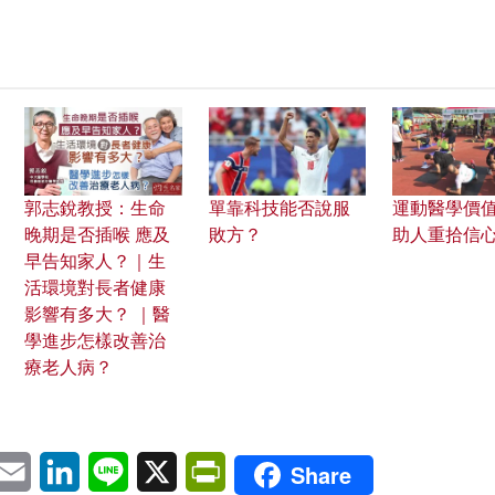
郭志銳教授：生命
單靠科技能否說服
運動醫學價值
晚期是否插喉 應及
敗方？
助人重拾信
早告知家人？｜生
活環境對長者健康
影響有多大？ ｜醫
學進步怎樣改善治
療老人病？
pp
eChat
Email
LinkedIn
Line
X
PrintFriendly
Share