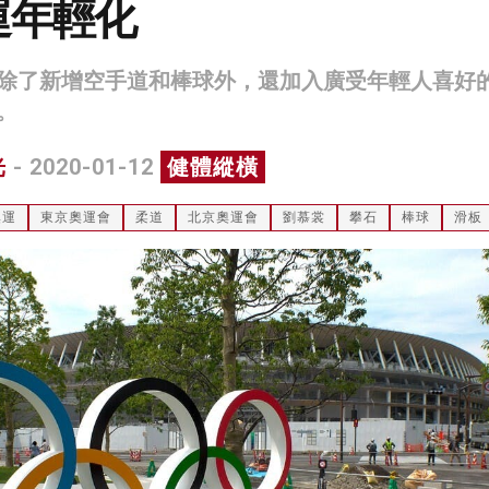
運年輕化
除了新增空手道和棒球外，還加入廣受年輕人喜好
。
光
- 2020-01-12
健體縱橫
奧運
東京奧運會
柔道
北京奧運會
劉慕裳
攀石
棒球
滑板