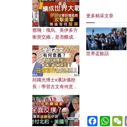
何避免遭AI演算法操
控？
更多精采文章
鄧飛：俄烏、美伊多方
衝突交織，是否釀成世
界大戰？ 伊朗甘冒政權
風險攻擊美軍，背後有
世界盃餘話
何盤算？
邱國光博士x潘詠儀校
長：學習古文有何意
義？ 粵語怎樣傳承文言
文之美？ 日常寫作如何
應用？
Facebook
WhatsA
W