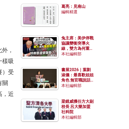
發揮穩定效用？
葛亮：見南山
編輯精選
兔主席：美伊停戰
協議變衝突導火
線，雙方為何重啟
。此外，
戰爭？伊朗一早洞
本社編輯部
悉特朗普虛張聲
一樣吸
勢？
書展2026｜葉劉
賽）受
淑儀：最喜歡姐姐
角色 無官職說話
有關
包袱少
本社編輯部
高，近
梁鏡威獲任方大副
校長 呂大樂加盟
社科院
本社編輯部