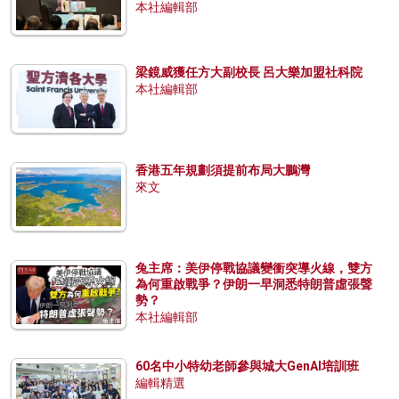
本社編輯部
梁鏡威獲任方大副校長 呂大樂加盟社科院
本社編輯部
香港五年規劃須提前布局大鵬灣
來文
兔主席：美伊停戰協議變衝突導火線，雙方
為何重啟戰爭？伊朗一早洞悉特朗普虛張聲
勢？
本社編輯部
60名中小特幼老師參與城大GenAI培訓班
編輯精選