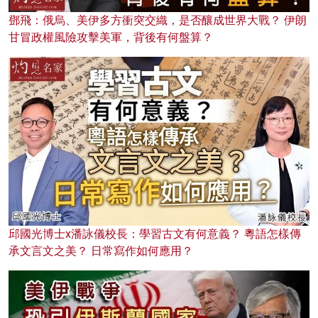
鄧飛：俄烏、美伊多方衝突交織，是否釀成世界大戰？ 伊朗
甘冒政權風險攻擊美軍，背後有何盤算？
邱國光博士x潘詠儀校長：學習古文有何意義？ 粵語怎樣傳
承文言文之美？ 日常寫作如何應用？