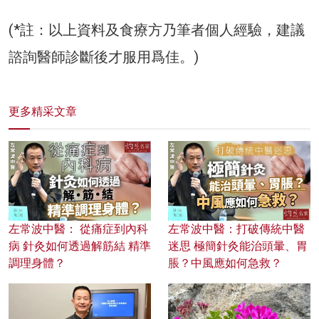
(*註：以上資料及食療方乃筆者個人經驗，建議
諮詢醫師診斷後才服用爲佳。)
更多精采文章
左常波中醫： 從痛症到內科
左常波中醫：打破傳統中醫
病 針灸如何透過解筋結 精準
迷思 極簡針灸能治頭暈、胃
調理身體？
脹？中風應如何急救？