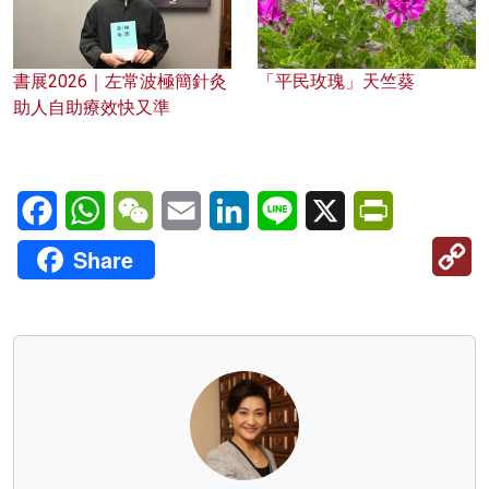
書展2026｜左常波極簡針灸
「平民玫瑰」天竺葵
助人自助療效快又準
Facebook
WhatsApp
WeChat
Email
LinkedIn
Line
X
PrintFriendl
C
Share
Li