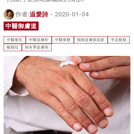
名家榜
作者:
温愛詩
- 2020-01-04
灼見活動
中醫御膚道
關於我們
中醫養生
中醫皮膚科
中醫食療
嶺南皮膚病流派
手足皸裂
皸裂症
秋冬季皮膚病