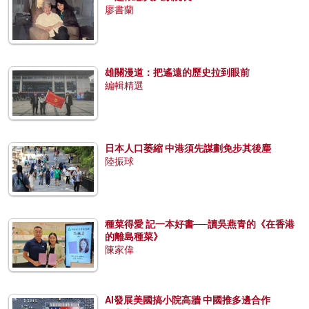
廖書蘭
雄關漫道：把遙遠的歷史拉到眼前
編輯精選
日本人口萎縮 中港須先謀劃免步其後塵
陸振球
種菜得愛 記一本好書──讀吳燕青的《在香港
的離島種菜》
陳家偉
AI發展美國搞小院高牆 中國推多邊合作