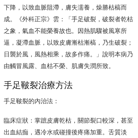
下降，以致血脈阻滯，膚失濡養，燥勝枯槁而
成。《外科正宗》雲：「手足破裂，破裂者乾枯
之象，氣血不能榮養故也。因熱肌驟被風寒所
逼，凝滯血脈，以致皮膚漸枯漸槁，乃生破裂；
日襲於風，風熱相乘，故多作痛。」說明本病乃
由觸冒風露、血枯不榮、肌膚失潤所致。
手足皸裂治療方法
手足皸裂的內治法：
臨床症狀：掌蹠皮膚乾枯，關節裂口較深，甚至
出血結痂，遇冷水或碰撞後疼痛加重。舌質淡