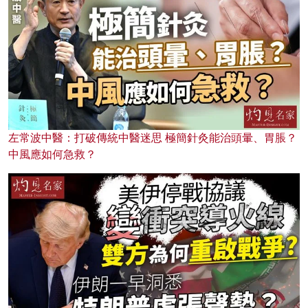
左常波中醫：打破傳統中醫迷思 極簡針灸能治頭暈、胃脹？
中風應如何急救？