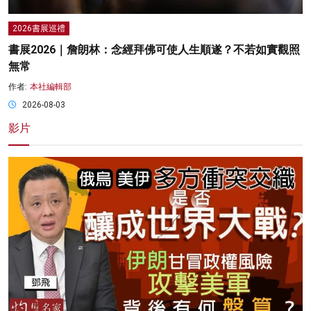
2026書展巡禮
書展2026｜詹朗林：念經拜佛可使人生順遂？不若如實觀照
無常
作者:
本社編輯部
2026-08-03
影片