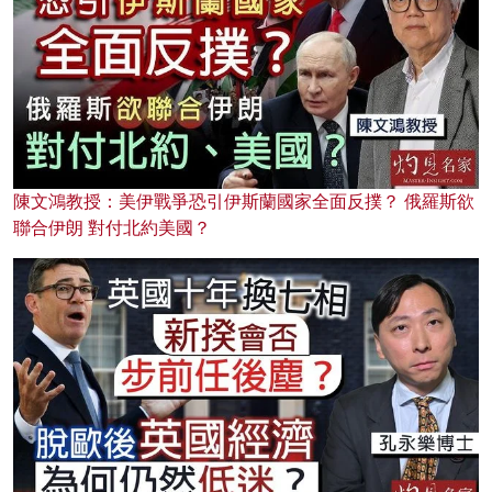
陳文鴻教授：美伊戰爭恐引伊斯蘭國家全面反撲？ 俄羅斯欲
聯合伊朗 對付北約美國？