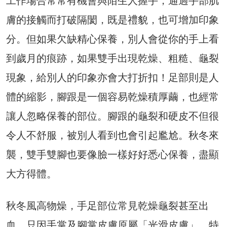
工作場合常常有機會與陌生人握手，通過手部肌
膚的接觸而打破隔閡，既是禮貌，也可增加印象
分。但如果欠缺精心保養，別人會從你的手上看
到歲月的痕跡，如果雙手出現乾燥、粗糙、龜裂
現象，給別人的印象亦會大打折扣！足部則是人
體的縮影，腳跟是一個容易乾燥積厚繭，也經常
讓人忽略保養的部位。腳跟的龜裂和硬皮不但很
令人不舒服，被別人看到也會引起尷尬。秋冬來
襲，雙手雙腳也要像臉一樣好好悉心保養，盡顯
大方得體。
秋冬風高物燥，手足部位常見乾燥龜裂甚至出
血，只因手掌及腳掌皮膚原屬「光滑皮膚」，特