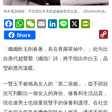
秋冬風高物燥，手足部位常見乾燥龜裂甚至出血。（Shutterstock）
Facebook
WhatsApp
WeChat
Email
LinkedIn
Line
X
PrintFriendl
C
Share
Li
「纖纖軟玉削春蔥，長在香羅翠袖中。」此句出
自唐代趙鶯鶯《纖指》詩，將手指比作白玉，晶
瑩剔透而溫暖。
一雙玉手被稱為女人的「第二張臉」，從手部狀
況可判斷出一個女人的身份、修養和生活品質，
現在連男士也很重視雙手的保養和護理。在社交