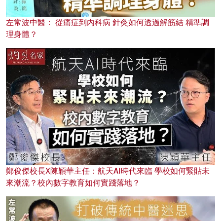
左常波中醫： 從痛症到內科病 針灸如何透過解筋結 精準調
理身體？
鄭俊傑校長X陳穎華主任：航天AI時代來臨 學校如何緊貼未
來潮流？校內數字教育如何實踐落地？