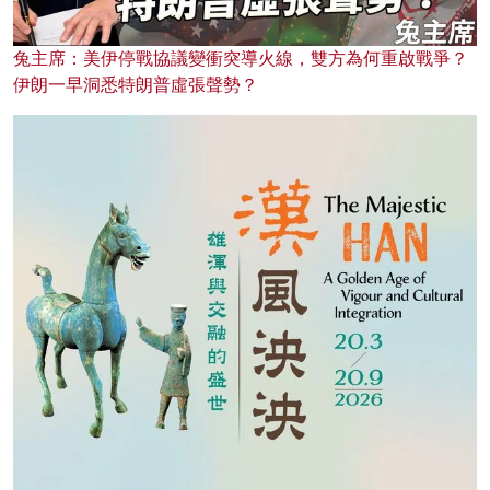
兔主席：美伊停戰協議變衝突導火線，雙方為何重啟戰爭？
伊朗一早洞悉特朗普虛張聲勢？