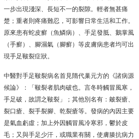
一步出現淺深、長短不一的裂隙。輕者無甚痛
楚；重者則疼痛難忍，可影響日常生活和工作。
原來患有蛇皮癬（魚鱗病）、手足發胝、鵝掌風
（手癬）、腳濕氣（腳癬）等皮膚病患者均可出
現手足皸裂症狀。
中醫對手足皸裂病名首見隋代巢元方的《諸病源
候論》：「皸裂者肌肉破也。言冬時觸冒風寒，
手足破，故謂之皸裂」；其他別名有：皴裂瘡、
裂口瘡、裂手裂腳、乾裂瘡等。發病的內因主要
是氣血虧虛；加上外因觸冒風冷寒邪，鬱於皮
毛；又與手足少汗，或職業有關，使膚腠抗病力