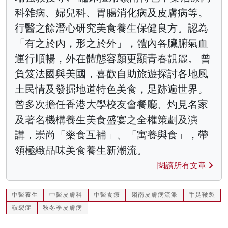
科雜病、婦兒科、胃腸消化病及皮膚病等。
行醫之餘潛心研究美食養生保健良方。認為
「有之於內，形之於外」，體內各臟腑氣血
運行順暢，外在體態容顏更顯青春靚麗。 曾
負笈法國與美國，喜歡自助旅遊探討各地風
土民情及發掘地道特色美食，足跡遍世界。
曾多次擔任香港大學校友會餐廳、灼見名家
及著名機構養生美食盛宴之全權策劃及演
講，崇尚「藥食互補」、「寓養與食」，帶
領極緻品味美食養生新潮流。
閱讀所有文章
中醫養生
中醫皮膚科
中醫食療
嶺南皮膚病流派
手足皸裂
皸裂症
秋冬季皮膚病