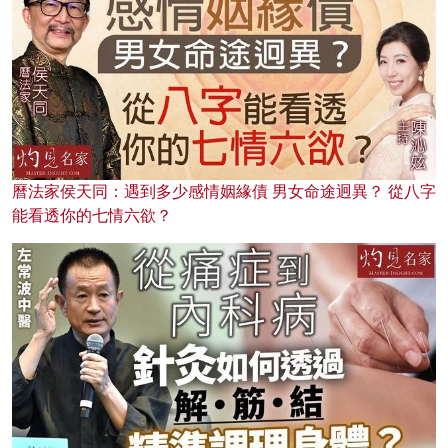
曆法家侯天同：遇到多少感情姻緣債 男女命途迥異？ 從八字
能看透你的七情六欲？