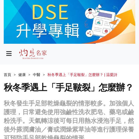
政局
教育
文化
財經
首頁
健康
中醫
秋冬季遇上「手足皸裂」怎麼辦？ | 温愛詩
生活
秋冬季遇上「手足皸裂」怎麼辦？
健康
秋冬發生手足部乾燥龜裂的情形較多。加強個人
商業
護理，日常避免使用強鹼性洗衣肥皂、藥皂或鹼
粉洗手。天氣轉涼後可每日用熱水浸泡手足，然
科技
後外搽潤膚油／膏或潤燥紫草油等進行護理保養
影片
可預防手足部乾燥龜裂的情形。