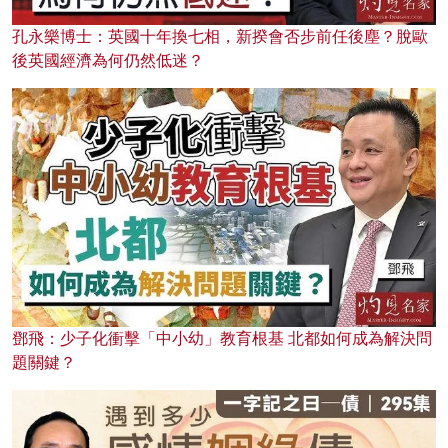
孔永樂博士：英國十年換七相，新揆會否步前任後塵？脫歐
後英國經濟為何仍然低迷？
鄧飛：少子化衝擊「中小幼」教育根基 北都如何成為解決問
題關鍵？