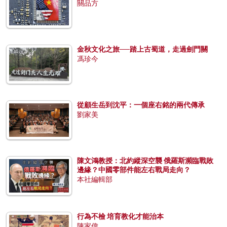
關品方
金秋文化之旅──踏上古蜀道，走過劍門關
馮珍今
從顧生岳到沈平：一個座右銘的兩代傳承
劉家美
陳文鴻教授：北約縱深空襲 俄羅斯瀕臨戰敗
邊緣？中國零部件能左右戰局走向？
本社編輯部
行為不檢 培育教化才能治本
陳家偉