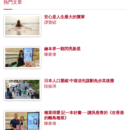
熱門文章
安心是人生最大的寶庫
譚寶碩
繪本界一顆閃亮新星
陳家偉
日本人口萎縮 中港須先謀劃免步其後塵
陸振球
種菜得愛 記一本好書──讀吳燕青的《在香港
的離島種菜》
陳家偉