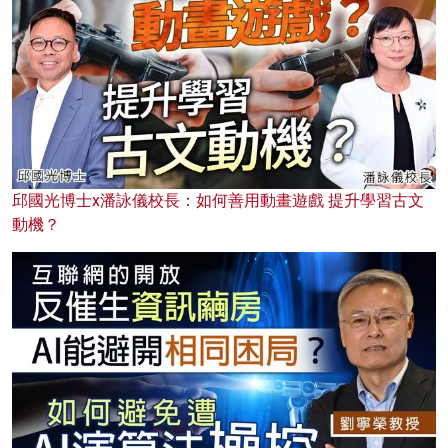
邱國光博士x潘詠儀校長：如何善用動畫遊戲 提升學習古文
動機？