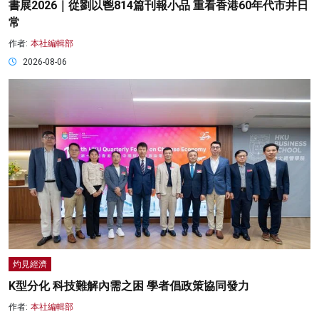
書展2026｜從劉以鬯814篇刊報小品 重看香港60年代市井日
常
作者:
本社編輯部
2026-08-06
灼見經濟
K型分化 科技難解內需之困 學者倡政策協同發力
作者:
本社編輯部