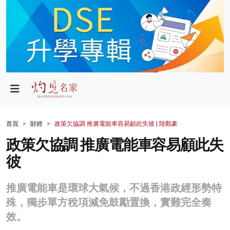
政局
教育
文化
財經
首頁
財經
政策欠協調 推廣電能車容易顧此失彼 | 陸觀豪
生活
政策欠協調 推廣電能車容易顧此失
彼
健康
商業
推廣電能車是環球大氣候，不過香港政經形勢特
殊，獨步單方稅項減免鼓勵置換，實難完全奏
科技
效。
影片