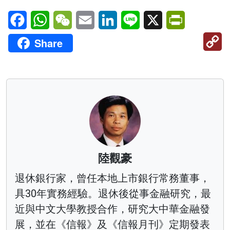
Facebook
WhatsApp
WeChat
Email
LinkedIn
Line
X
PrintFriendl
C
Share
Li
陸觀豪
退休銀行家，曾任本地上市銀行常務董事，
具30年實務經驗。退休後從事金融研究，最
近與中文大學教授合作，研究大中華金融發
展，並在《信報》及《信報月刊》定期發表