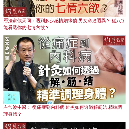
曆法家侯天同：遇到多少感情姻緣債 男女命途迥異？ 從八字
能看透你的七情六欲？
左常波中醫： 從痛症到內科病 針灸如何透過解筋結 精準調
理身體？