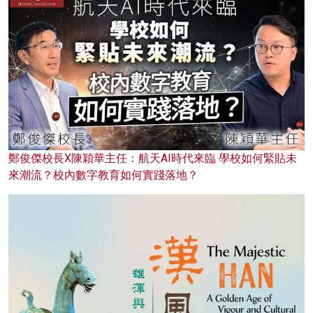
鄭俊傑校長X陳穎華主任：航天AI時代來臨 學校如何緊貼未
來潮流？校內數字教育如何實踐落地？