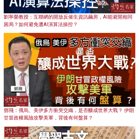
劉寧榮教授：互聯網的開放反催生資訊繭房，AI能避開相同
困局？如何避免遭AI演算法操控？
鄧飛：俄烏、美伊多方衝突交織，是否釀成世界大戰？ 伊朗
甘冒政權風險攻擊美軍，背後有何盤算？