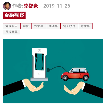
作者:
陸觀豪
- 2019-11-26
名家榜
金融觀察
灼見活動
關於我們
施政報告
環保
汽油車
柴油車
電子收付
電能車
電視發牌