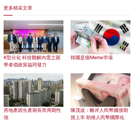
更多精采文章
K型分化 科技難解內需之困
韓國是個Meme市場
學者倡政策協同發力
房地產因生產期長而周期性
陳茂波：離岸人民幣國債期
強
貨上市 助推人民幣國際化