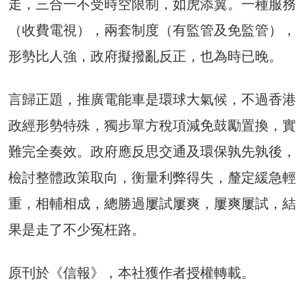
走，三合一不受時空限制，如虎添翼。一種服務
（收費電視），兩套制度（有監管及免監管），
形勢比人強，政府擬撥亂反正，也為時已晚。
言歸正題，推廣電能車是環球大氣候，不過香港
政經形勢特殊，獨步單方稅項減免鼓勵置換，實
難完全奏效。政府應反思交通及環保孰先孰後，
檢討整體政策取向，衡量利弊得失，釐定緩急輕
重，相輔相成，總勝過屢試屢爽，屢爽屢試，結
果是走了不少冤枉路。
原刊於《信報》，本社獲作者授權轉載。