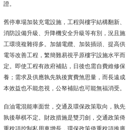
證。
舊停車場加裝充電設施，工程與樓宇結構翻新、
消防設備升級、升降機安全升級等有別，況且施
工環境複雜得多。加舖電纜、加裝插頭、提高供
電等改善工程，繁簡難易視乎原樓宇設施水平而
定。即使工程有政府補貼，日後也需自費維修保
養；需求及供應孰先孰後實費煞思量，而長遠成
本效益也不能忽視，公帑補貼也可能無福消受。
自油電混能車面世，交通及環保政策取向，孰先
孰後舉棋不定。財政措施是雙刃劍，交通政策倚
重稅項控制私用車增長，環保政策倚重稅項推廣