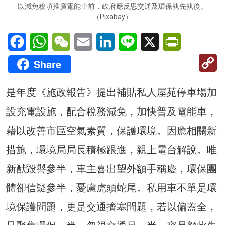
以減免稅項推廣電能車前，政府應反思交通及環保孰先孰後。
（Pixabay）
Facebook
WhatsApp
WeChat
Email
LinkedIn
Line
X
PrintFriendl
C
Share
Li
是年度《施政報告》提出補貼私人屋苑停車場加
設充電設施，配合稅務減免，加快普及電能車，
藉以改善市區空氣素質，保護環境。因應相關新
措施，環境局局長積極跟進，親上電台解說。唯
新猷毀譽參半，車主喜出望外額手稱慶，環保團
體卻信疑參半，憂慮虎頭蛇尾。私用車不單是環
境保護問題，更是交通擠塞問題，若以偏蓋全，