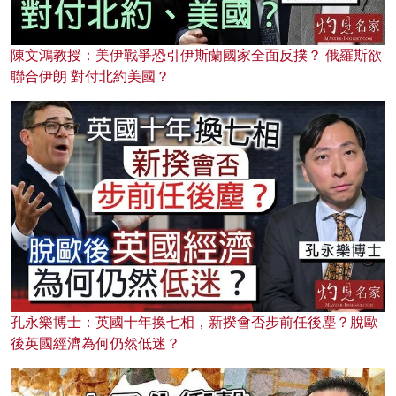
陳文鴻教授：美伊戰爭恐引伊斯蘭國家全面反撲？ 俄羅斯欲
聯合伊朗 對付北約美國？
孔永樂博士：英國十年換七相，新揆會否步前任後塵？脫歐
後英國經濟為何仍然低迷？