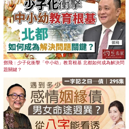
鄧飛：少子化衝擊「中小幼」教育根基 北都如何成為解決問
題關鍵？