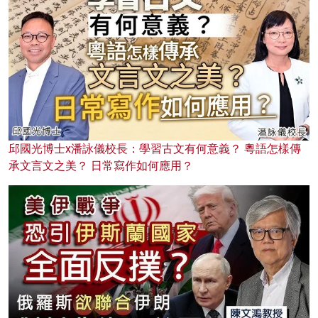
邱國光博士x潘詠儀校長：學習古文有何意義？ 粵語怎樣傳
承文言文之美？ 日常寫作如何應用？