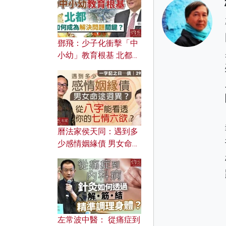
鄧飛：少子化衝擊「中
小幼」教育根基 北都如
何成為解決問題關鍵？
曆法家侯天同：遇到多
少感情姻緣債 男女命途
迥異？ 從八字能看透你
的七情六欲？
左常波中醫： 從痛症到