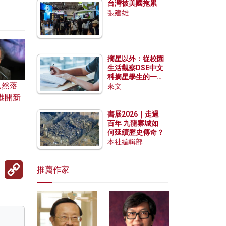
台灣被美國拖累
張建雄
摘星以外：從校園
生活觀察DSE中文
科摘星學生的一點
已然落
特質
來文
港開新
書展2026｜走過
百年 九龍寨城如
何延續歷史傳奇？
本社編輯部
Copy
推薦作家
Link