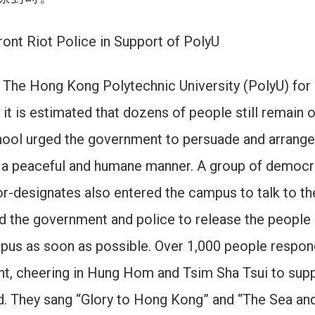
ont Riot Police in Support of PolyU
 The Hong Kong Polytechnic University (PolyU) for
 it is estimated that dozens of people still remain 
ool urged the government to persuade and arrange
n a peaceful and humane manner. A group of democr
lor-designates also entered the campus to talk to the
ed the government and police to release the people
pus as soon as possible. Over 1,000 people respo
ight, cheering in Hung Hom and Tsim Sha Tsui to sup
d. They sang “Glory to Hong Kong” and “The Sea an