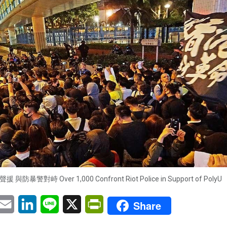
防暴警對峙 Over 1,000 Confront Riot Police in Support of PolyU
pp
eChat
Email
LinkedIn
Line
X
PrintFriendly
Share