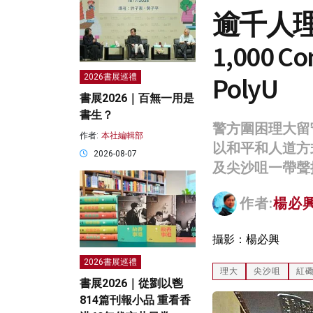
逾千人理
1,000 Con
PolyU
2026書展巡禮
書展2026｜百無一用是
書生？
警方圍困理大留
作者:
本社編輯部
以和平和人道方
2026-08-07
及尖沙咀一帶聲
作者:
楊必興 
攝影：楊必興
2026書展巡禮
理大
尖沙咀
紅
書展2026｜從劉以鬯
814篇刊報小品 重看香