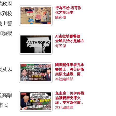
請政府
行為不檢 培育教
亦到校
化才能治本
陳家偉
晚上響
《願榮
AI逃獄敲響警號
全球共治才是解方
何民傑
國際關係學者孔永
援及以
樂博士：將美伊衝
突類比越戰，兩者
有何異同？中國崛
本社編輯部
起能否為全球格局
發揮穩定效用？
兔主席：美伊停戰
並高唱
協議變衝突導火
線，雙方為何重啟
市民
戰爭？伊朗一早洞
本社編輯部
悉特朗普虛張聲