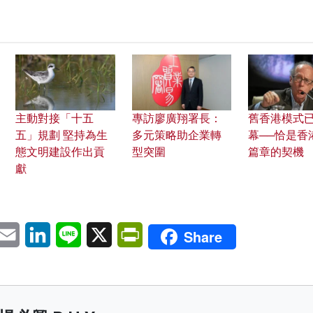
主動對接「十五
專訪廖廣翔署長：
舊香港模式
五」規劃 堅持為生
多元策略助企業轉
幕──恰是香
態文明建設作出貢
型突圍
篇章的契機
獻
pp
eChat
Email
LinkedIn
Line
X
PrintFriendly
Share