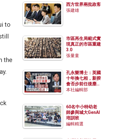
西方世界兩批政客
張建雄
i to
till
市區再生局範式實
現真正的市區重建
3.0
張量童
h the
ay.
孔永樂博士：英國
十年換七相，新揆
會否步前任後塵？
脫歐後英國經濟為
本社編輯部
何仍然低迷？
ock
60名中小特幼老
師參與城大GenAI
培訓班
編輯精選