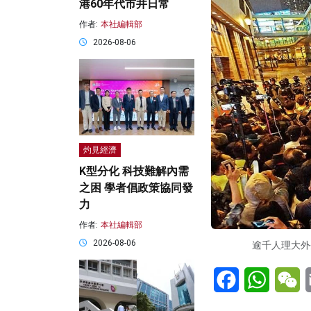
港60年代市井日常
作者:
本社編輯部
2026-08-06
灼見經濟
K型分化 科技難解內需
之困 學者倡政策協同發
力
作者:
本社編輯部
2026-08-06
逾千人理大外聲援 與
Facebook
WhatsA
W