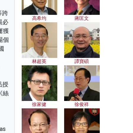
等跨
高希均
蔣匡文
楊必
屢獲
場個
國
林超英
譚寶碩
事
品授
《絲
徐家健
徐俊祥
 as