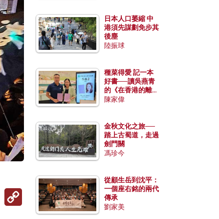
日本人口萎縮 中
港須先謀劃免步其
後塵
陸振球
種菜得愛 記一本
好書──讀吳燕青
的《在香港的離島
種菜》
陳家偉
金秋文化之旅──
踏上古蜀道，走過
劍門關
馮珍今
從顧生岳到沈平：
一個座右銘的兩代
Copy
傳承
Link
劉家美