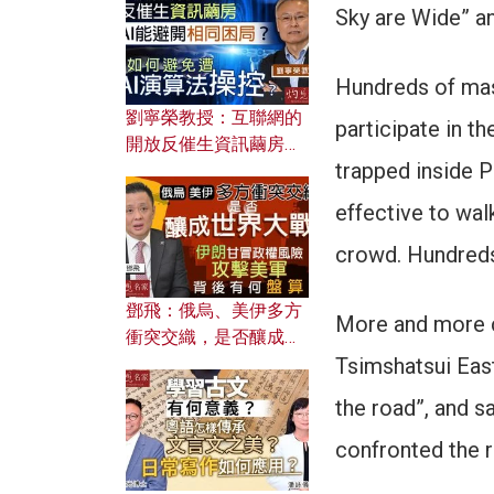
Sky are Wide” a
Hundreds of mas
劉寧榮教授：互聯網的
participate in th
開放反催生資訊繭房，
trapped inside 
AI能避開相同困局？如
何避免遭AI演算法操
effective to wal
控？
crowd. Hundreds
鄧飛：俄烏、美伊多方
More and more c
衝突交織，是否釀成世
Tsimshatsui East
界大戰？ 伊朗甘冒政權
風險攻擊美軍，背後有
the road”, and 
何盤算？
confronted the r