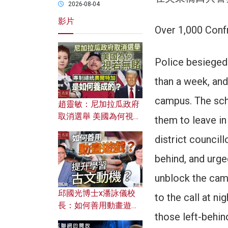
2026-08-04
影片
Over 1,000 Confr
Police besieged
than a week, and
campus. The sch
趙靈敏：尼加拉瓜政府
取消選舉 美國為何視若
them to leave i
無睹？ 專制總統奧爾特
district council
加是如何養成的？
behind, and urg
unblock the cam
邱國光博士x潘詠儀校
to the call at n
長：如何善用動畫遊戲
those left-behin
提升學習古文動機？