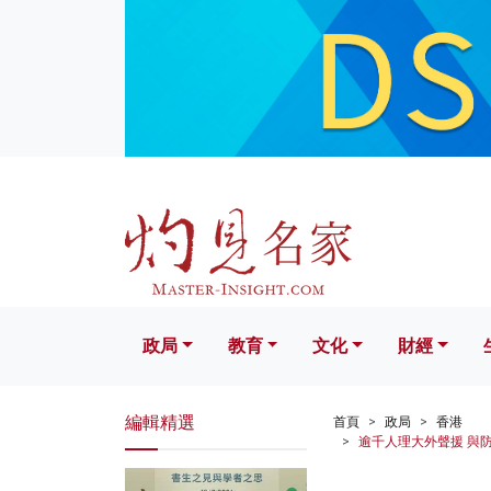
政局
教育
文化
財經
生活
政局
教育
文化
財經
編輯精選
首頁
政局
香港
逾千人理大外聲援 與防暴警對峙 Ov