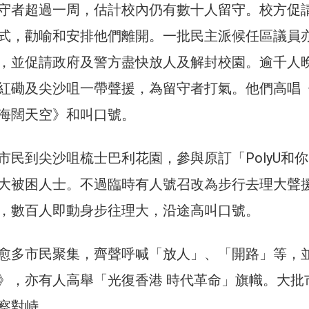
守者超過一周，估計校內仍有數十人留守。校方促
式，勸喻和安排他們離開。一批民主派候任區議員
，並促請政府及警方盡快放人及解封校園。逾千人
紅磡及尖沙咀一帶聲援，為留守者打氣。他們高唱
海闊天空》和叫口號。
市民到尖沙咀梳士巴利花園，參與原訂「PolyU和你
大被困人士。不過臨時有人號召改為步行去理大聲
，數百人即動身步往理大，沿途高叫口號。
愈多市民聚集，齊聲呼喊「放人」、「開路」等，
》，亦有人高舉「光復香港 時代革命」旗幟。大批
察對峙。