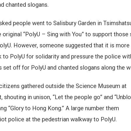
nd chanted slogans.
ked people went to Salisbury Garden in Tsimshatsu
e original “PolyU – Sing with You” to support those s
PolyU. However, someone suggested that it is more
k to PolyU for solidarity and pressure the police wit
 set off for PolyU and chanted slogans along the w
itizens gathered outside the Science Museum at
, shouting in unison, “Let the people go” and “Unbl
sang “Glory to Hong Kong.” A large number them
iot police at the pedestrian walkway to PolyU.