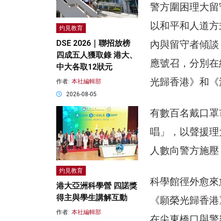
警方圍困理大留
以和平和人道方
灼見教育
內與留守者傾談
DSE 2026｜聯招放榜
四成五人獲取錄 港大、
應號召，分別在
中大各取12狀元
光歸香港》和《
作者:
本社編輯部
2026-08-05
有數百名戴口罩
唱」，以聲援理
人數向警方施壓
灼見教育
科學館徑外愈來
港大亞洲科學營 四諾獎
得主與學生講解互動
《願榮光歸香港
作者:
本社編輯部
在尖東橋口與警