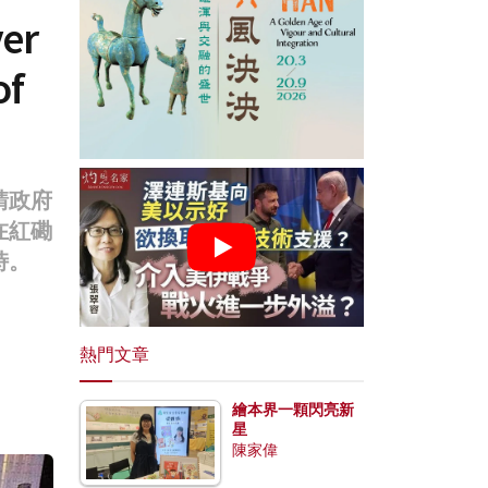
er
of
請政府
在紅磡
峙。
熱門文章
繪本界一顆閃亮新
星
陳家偉