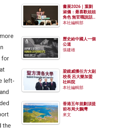
勢？
書展2026｜葉劉
淑儀：最喜歡姐姐
角色 無官職說話
包袱少
本社編輯部
 more
歷史給中國人一個
公道
on
張建雄
 for
at
梁鏡威獲任方大副
校長 呂大樂加盟
 left-
社科院
本社編輯部
 and
nded
香港五年規劃須提
前布局大鵬灣
port
來文
d the