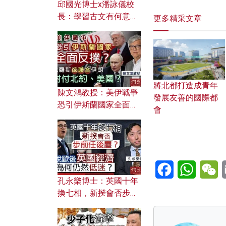
邱國光博士x潘詠儀校
長：學習古文有何意
更多精采文章
義？ 粵語怎樣傳承文言
文之美？ 日常寫作如何
應用？
將北都打造成青年
陳文鴻教授：美伊戰爭
發展友善的國際都
恐引伊斯蘭國家全面反
會
撲？ 俄羅斯欲聯合伊朗
對付北約美國？
Facebook
WhatsA
W
孔永樂博士：英國十年
換七相，新揆會否步前
任後塵？脫歐後英國經
濟為何仍然低迷？