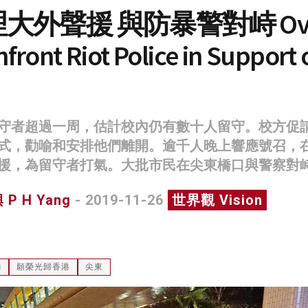
大外聲援 與防暴警對峙 Ov
front Riot Police in Support 
守者超過一周，估計校內仍有數十人留守。校方促
式，勸喻和安排他們離開。逾千人晚上響應號召，
援，為留守者打氣。大批市民在尖東橋口與警察對
P H Yang
- 2019-11-26
世界觀 Vision
磡
願榮光歸香港
尖東