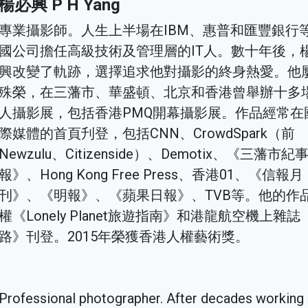
楊必興 P H Yang
專業攝影師。人生上半場在IBM、惠普和匯豐銀行
國公司擔任高級技術及管理層的IT人。數十年後，
興改變了軌跡，選擇追求他對攝影的終身熱愛。他
殊榮，在三藩市、華盛頓、北京和香港曾舉辦十多
人攝影展，包括香港PMQ開幕攝影展。作品經常在
際媒體的首頁刋登，包括CNN、CrowdSpark（前
Newzulu、Citizenside）、Demotix、《三藩市紀
報》、Hong Kong Free Press、香港01、《信報月
刊》、《明報》、《蘋果日報》、TVB等。他的作
權《Lonely Planet旅遊指南》和港龍航空機上雜誌
路》刊登。2015年榮獲香港人權藝術獎。
Professional photographer. After decades working