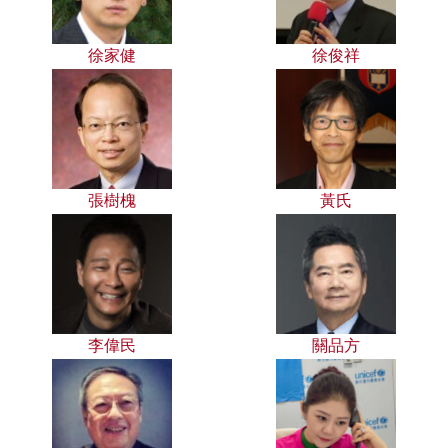
徐家健
徐俊祥
張樹槐
黃氏
李偉民
關品方