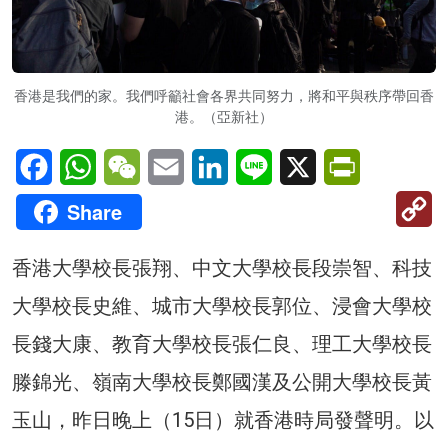
香港是我們的家。我們呼籲社會各界共同努力，將和平與秩序帶回香
港。（亞新社）
Facebook
WhatsApp
WeChat
Email
LinkedIn
Line
X
PrintFriendl
C
Share
Li
香港大學校長張翔、中文大學校長段崇智、科技
大學校長史維、城市大學校長郭位、浸會大學校
長錢大康、教育大學校長張仁良、理工大學校長
滕錦光、嶺南大學校長鄭國漢及公開大學校長黃
玉山，昨日晚上（15日）就香港時局發聲明。以