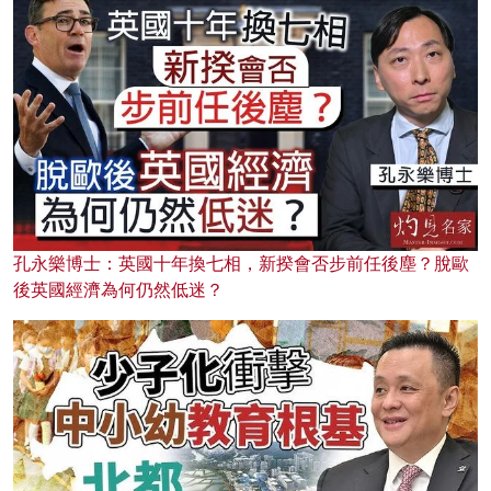
孔永樂博士：英國十年換七相，新揆會否步前任後塵？脫歐
後英國經濟為何仍然低迷？