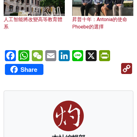
人工智能將改變高等教育體
昇普十年：Antonia的使命
系
Phoebe的選擇
Facebook
WhatsApp
WeChat
Email
LinkedIn
Line
X
PrintFriendl
C
Share
Li