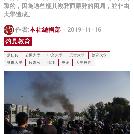
際的，因為這些極其複雜而艱難的困局，並非由
名家榜
大學造成。
灼見活動
作者:
本社編輯部
- 2019-11-16
關於我們
灼見教育
張仁良
公開大學
中文大學
浸會大學
教育大學
城市大學
段崇智
張翔
史維
大學校長