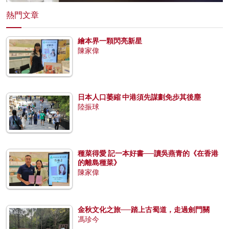
熱門文章
繪本界一顆閃亮新星
陳家偉
日本人口萎縮 中港須先謀劃免步其後塵
陸振球
種菜得愛 記一本好書──讀吳燕青的《在香港
的離島種菜》
陳家偉
金秋文化之旅──踏上古蜀道，走過劍門關
馮珍今