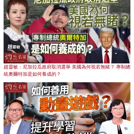
趙靈敏：尼加拉瓜政府取消選舉 美國為何視若無睹？ 專制總
統奧爾特加是如何養成的？