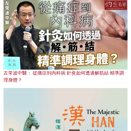
左常波中醫： 從痛症到內科病 針灸如何透過解筋結 精準調
理身體？