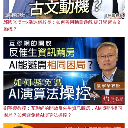
邱國光博士x潘詠儀校長：如何善用動畫遊戲 提升學習古文
動機？
劉寧榮教授：互聯網的開放反催生資訊繭房，AI能避開相同
困局？如何避免遭AI演算法操控？