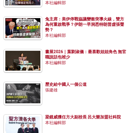
本社編輯部
兔主席：美伊停戰協議變衝突導火線，雙方
為何重啟戰爭？伊朗一早洞悉特朗普虛張聲
勢？
本社編輯部
書展2026｜葉劉淑儀：最喜歡姐姐角色 無官
職說話包袱少
本社編輯部
歷史給中國人一個公道
張建雄
梁鏡威獲任方大副校長 呂大樂加盟社科院
本社編輯部