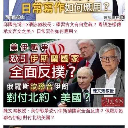
邱國光博士x潘詠儀校長：學習古文有何意義？ 粵語怎樣傳
承文言文之美？ 日常寫作如何應用？
陳文鴻教授：美伊戰爭恐引伊斯蘭國家全面反撲？ 俄羅斯欲
聯合伊朗 對付北約美國？