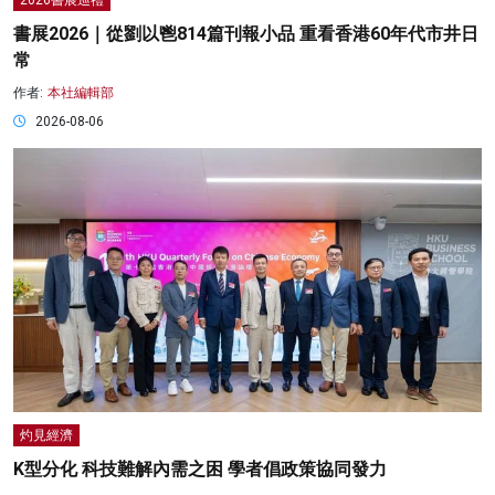
2026書展巡禮
書展2026｜從劉以鬯814篇刊報小品 重看香港60年代市井日
常
作者:
本社編輯部
2026-08-06
灼見經濟
K型分化 科技難解內需之困 學者倡政策協同發力