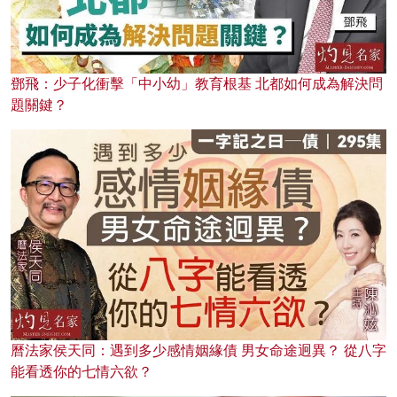
鄧飛：少子化衝擊「中小幼」教育根基 北都如何成為解決問
題關鍵？
曆法家侯天同：遇到多少感情姻緣債 男女命途迥異？ 從八字
能看透你的七情六欲？