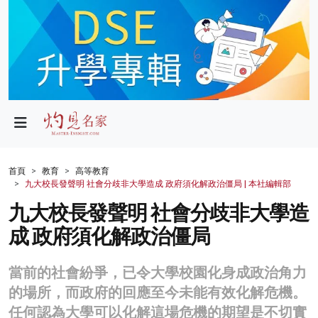
政局
教育
文化
財經
首頁
教育
高等教育
九大校長發聲明 社會分歧非大學造成 政府須化解政治僵局 | 本社編輯部
生活
九大校長發聲明 社會分歧非大學造
健康
成 政府須化解政治僵局
商業
當前的社會紛爭，已令大學校園化身成政治角力
科技
的場所，而政府的回應至今未能有效化解危機。
影片
任何認為大學可以化解這場危機的期望是不切實