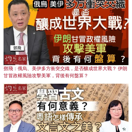
鄧飛：俄烏、美伊多方衝突交織，是否釀成世界大戰？ 伊朗
甘冒政權風險攻擊美軍，背後有何盤算？