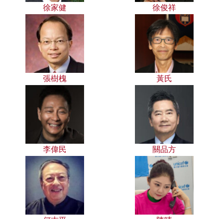
徐家健
徐俊祥
張樹槐
黃氏
李偉民
關品方