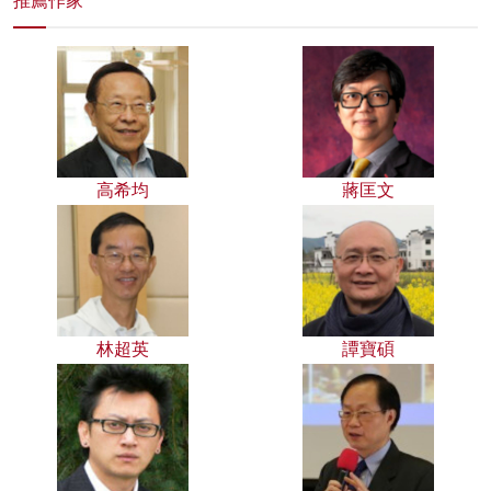
推薦作家
高希均
蔣匡文
林超英
譚寶碩