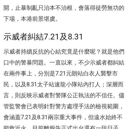
開，止暴制亂只治本不治根，會落得徒勞無功的
下場，本港前景堪虞。
示威者糾結7.21及8.31
示威者持續反抗的心結究竟是什麼呢？就是他們
口中的警暴問題。一直以來，不少示威者都糾結
在兩件事上，分別是7.21元朗站白衣人襲擊市
民，以及8.31太子站速龍小隊站內打人；深層而
言，則反映示威者對警隊公正執法的不信任。儘
管監警會已表明針對警方處理手法的檢視範圍，
會涵蓋7.21及8.31兩宗重大事件，但遠水始終不
能救近火，目前離報告正式出台還有一段日子，