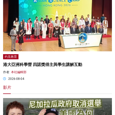
灼見教育
港大亞洲科學營 四諾獎得主與學生講解互動
作者:
本社編輯部
2026-08-04
影片