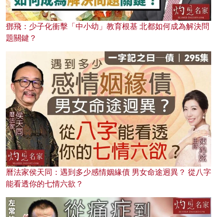
鄧飛：少子化衝擊「中小幼」教育根基 北都如何成為解決問
題關鍵？
曆法家侯天同：遇到多少感情姻緣債 男女命途迥異？ 從八字
能看透你的七情六欲？