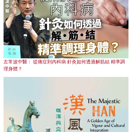
左常波中醫： 從痛症到內科病 針灸如何透過解筋結 精準調
理身體？