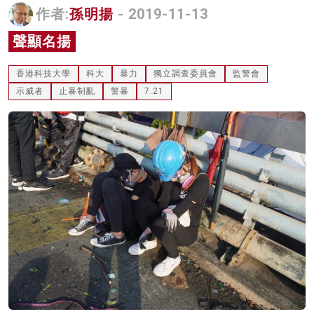
作者:
孫明揚
- 2019-11-13
名家榜
聲顯名揚
灼見活動
香港科技大學
科大
暴力
獨立調查委員會
監警會
關於我們
示威者
止暴制亂
警暴
7.21