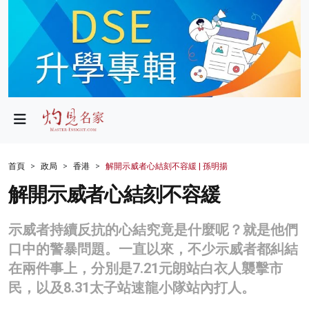
政局
教育
文化
財經
首頁
政局
香港
解開示威者心結刻不容緩 | 孫明揚
生活
解開示威者心結刻不容緩
健康
示威者持續反抗的心結究竟是什麼呢？就是他們
商業
口中的警暴問題。一直以來，不少示威者都糾結
在兩件事上，分別是7.21元朗站白衣人襲擊市
科技
民，以及8.31太子站速龍小隊站內打人。
影片