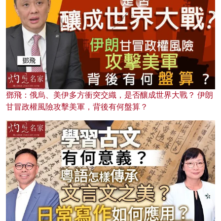
鄧飛：俄烏、美伊多方衝突交織，是否釀成世界大戰？ 伊朗
甘冒政權風險攻擊美軍，背後有何盤算？