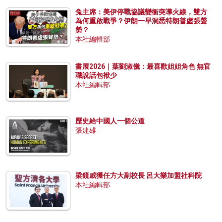
兔主席：美伊停戰協議變衝突導火線，雙方
為何重啟戰爭？伊朗一早洞悉特朗普虛張聲
勢？
本社編輯部
書展2026｜葉劉淑儀：最喜歡姐姐角色 無官
職說話包袱少
本社編輯部
歷史給中國人一個公道
張建雄
梁鏡威獲任方大副校長 呂大樂加盟社科院
本社編輯部