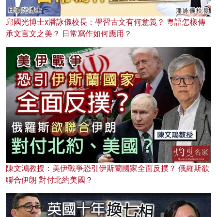
邱國光博士x潘詠儀校長：學習古文有何意義？ 粵語怎樣傳
承文言文之美？ 日常寫作如何應用？
陳文鴻教授：美伊戰爭恐引伊斯蘭國家全面反撲？ 俄羅斯欲
聯合伊朗 對付北約美國？