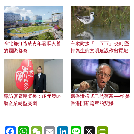
將北都打造成青年發展友善
主動對接「十五五」規劃 堅
的國際都會
持為生態文明建設作出貢獻
專訪廖廣翔署長：多元策略
舊香港模式已然落幕──恰是
助企業轉型突圍
香港開新篇章的契機
Facebook
WhatsApp
WeChat
Email
LinkedIn
Line
X
PrintFriendl