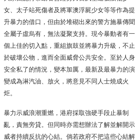
女、太子站死傷者及將軍澳浮屍少女等等作為提
升暴力的借口，但由於堆砌出來的警方施暴傳聞
全屬子虛烏有，無法凝聚支持。現今暴動者有一
個上佳的切入點，重組旗鼓並將暴力升級，不止
於破壞公物，進而全面威脅公共安全。至於人身
安全私了的情況，變本加厲，最新及最暴力的演
變成為淋汽油、放火，將意見不同人士燒成火
炬。
暴力示威浪潮重燃，港府採取強硬手段止暴制
亂，責無旁貸。但同時亦需想辦法了解並解開示
威者持續反抗的心結。倘若政府不把這些心結解