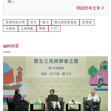
世。
閱讀所有文章
香港科技大學
科大
暴力
獨立調查委員會
監警會
示威者
止暴制亂
警暴
7.21
編輯精選