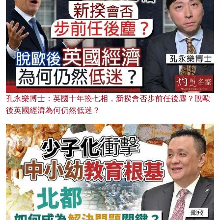
孔永樂博士：英國十年換七相，新揆會否步前任後塵？脫歐
後英國經濟為何仍然低迷？