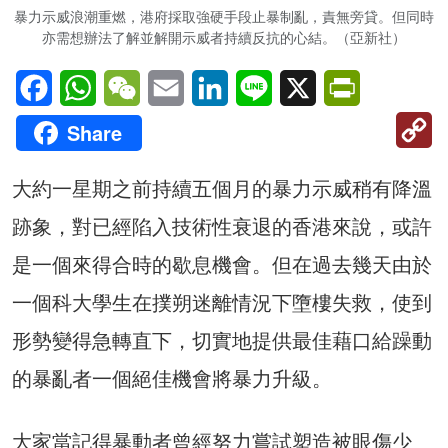
暴力示威浪潮重燃，港府採取強硬手段止暴制亂，責無旁貸。但同時
亦需想辦法了解並解開示威者持續反抗的心結。（亞新社）
Facebook
WhatsApp
WeChat
Email
LinkedIn
Line
X
PrintFriendl
C
Share
Li
大約一星期之前持續五個月的暴力示威稍有降溫
跡象，對已經陷入技術性衰退的香港來說，或許
是一個來得合時的歇息機會。但在過去幾天由於
一個科大學生在撲朔迷離情況下墮樓失救，使到
形勢變得急轉直下，切實地提供最佳藉口給躁動
的暴亂者一個絕佳機會將暴力升級。
大家當記得暴動者曾經努力嘗試塑造被眼傷少