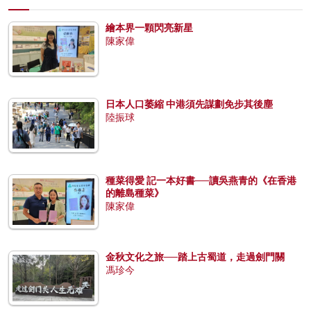
繪本界一顆閃亮新星
陳家偉
日本人口萎縮 中港須先謀劃免步其後塵
陸振球
種菜得愛 記一本好書──讀吳燕青的《在香港
的離島種菜》
陳家偉
金秋文化之旅──踏上古蜀道，走過劍門關
馮珍今