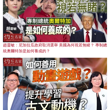
趙靈敏：尼加拉瓜政府取消選舉 美國為何視若無睹？ 專制總
統奧爾特加是如何養成的？