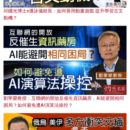
邱國光博士x潘詠儀校長：如何善用動畫遊戲 提升學習古文
動機？
劉寧榮教授：互聯網的開放反催生資訊繭房，AI能避開相同
困局？如何避免遭AI演算法操控？