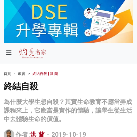
政局
教育
文化
財經
首頁
教育
終結自殺 | 洪 蘭
生活
終結自殺
健康
為什麼大學生想自殺？其實生命教育不應當弄成
商業
課程來上，它應當是實作的體驗，讓學生從生活
中去體驗生命的價值。
科技
影片
作者:
洪 蘭
- 2019-10-19