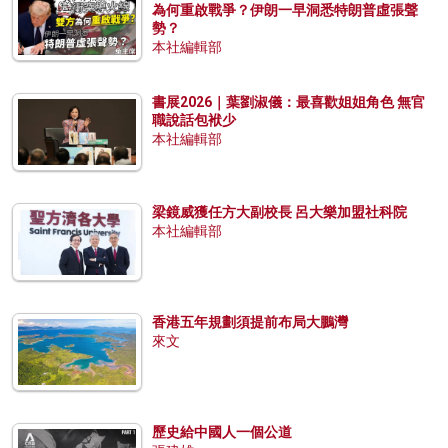
為何重啟戰爭？伊朗一早洞悉特朗普虛張聲
勢？
本社編輯部
書展2026｜葉劉淑儀：最喜歡姐姐角色 無官
職說話包袱少
本社編輯部
梁鏡威獲任方大副校長 呂大樂加盟社科院
本社編輯部
香港五年規劃須提前布局大鵬灣
來文
歷史給中國人一個公道