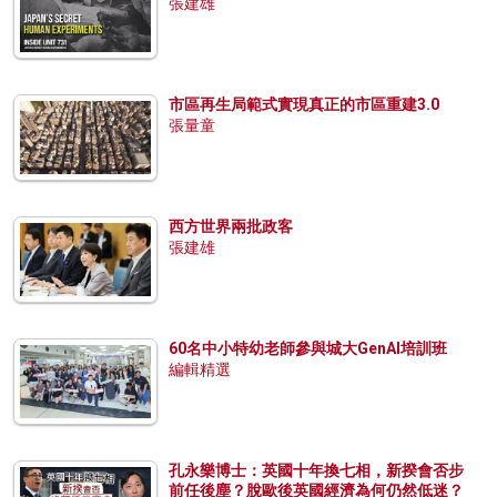
張建雄
市區再生局範式實現真正的市區重建3.0
張量童
西方世界兩批政客
張建雄
60名中小特幼老師參與城大GenAI培訓班
編輯精選
孔永樂博士：英國十年換七相，新揆會否步
前任後塵？脫歐後英國經濟為何仍然低迷？