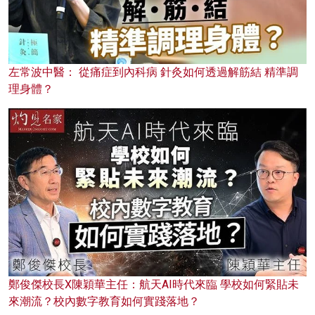
左常波中醫： 從痛症到內科病 針灸如何透過解筋結 精準調
理身體？
鄭俊傑校長X陳穎華主任：航天AI時代來臨 學校如何緊貼未
來潮流？校內數字教育如何實踐落地？