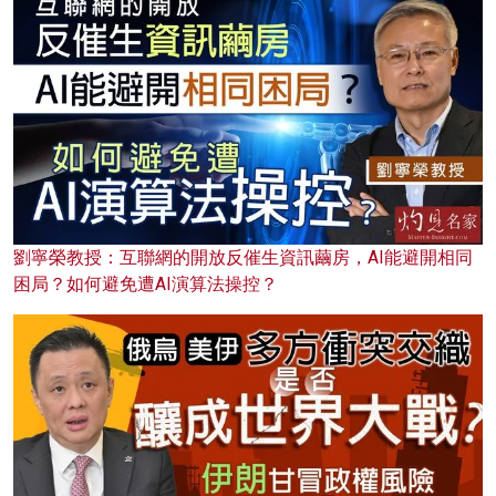
劉寧榮教授：互聯網的開放反催生資訊繭房，AI能避開相同
困局？如何避免遭AI演算法操控？