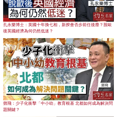
孔永樂博士：英國十年換七相，新揆會否步前任後塵？脫歐
後英國經濟為何仍然低迷？
鄧飛：少子化衝擊「中小幼」教育根基 北都如何成為解決問
題關鍵？