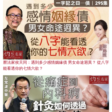
曆法家侯天同：遇到多少感情姻緣債 男女命途迥異？ 從八字
能看透你的七情六欲？