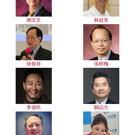
蔣匡文
林超英
徐俊祥
張樹槐
李偉民
關品方