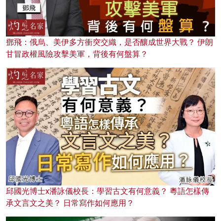
鄧飛：俄烏、美伊多方衝突交織，是否釀成世界大戰？ 伊朗
甘冒政權風險攻擊美軍，背後有何盤算？
邱國光博士x潘詠儀校長：學習古文有何意義？ 粵語怎樣傳
承文言文之美？ 日常寫作如何應用？