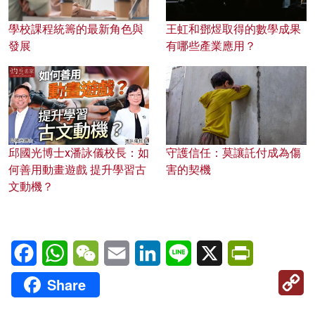
學校課程統籌的最新角色與
王虹和鄧煜取得的數學成果
發展
有哪些產業應用？
邱國光博士x潘詠儀校長：如
守護信任：莫讓託付成為傷
何善用動畫遊戲 提升學習古
害的契機
文動機？
Facebook
WhatsApp
WeChat
Email
LinkedIn
Line
X
PrintFriendl
C
Share
Li