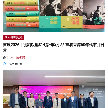
2026書展巡禮
書展2026｜從劉以鬯814篇刊報小品 重看香港60年代市井日
常
作者:
本社編輯部
2026-08-06