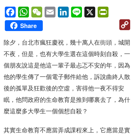
Facebook
WhatsApp
WeChat
Email
LinkedIn
Line
X
PrintFriendl
C
Share
Li
除夕，台北市瘋狂慶祝，幾十萬人在街頭，城開
不夜，但是，也有大學生選在這個時刻自殺，一
個朋友說這是他這一輩子最忐忑不安的年，因為
他的學生傳了一個電子郵件給他，訴說曲終人散
後的孤單及狂歡後的空虛，害得他一夜不得安
眠，他問政府的生命教育是推到哪裏去了，為什
麼這麼多大學生一個個想自殺？
其實生命教育不應當弄成課程來上，它應當是實