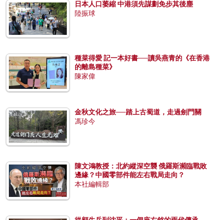
日本人口萎縮 中港須先謀劃免步其後塵
陸振球
種菜得愛 記一本好書──讀吳燕青的《在香港
的離島種菜》
陳家偉
金秋文化之旅──踏上古蜀道，走過劍門關
馮珍今
陳文鴻教授：北約縱深空襲 俄羅斯瀕臨戰敗
邊緣？中國零部件能左右戰局走向？
本社編輯部
從顧生岳到沈平：一個座右銘的兩代傳承