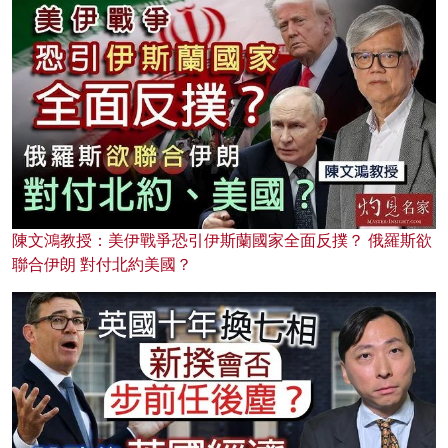
陳文鴻教授：美伊戰爭恐引伊斯蘭國家全面反撲？ 俄羅斯欲
聯合伊朗 對付北約美國？