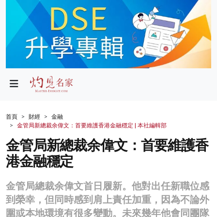
政局
教育
文化
財經
首頁
財經
金融
金管局新總裁余偉文：首要維護香港金融穩定 | 本社編輯部
生活
金管局新總裁余偉文：首要維護香
健康
港金融穩定
商業
金管局總裁余偉文首日履新。他對出任新職位感
科技
到榮幸，但同時感到肩上責任加重，因為不論外
影片
圍或本地環境有很多變動。未來幾年他會同團隊