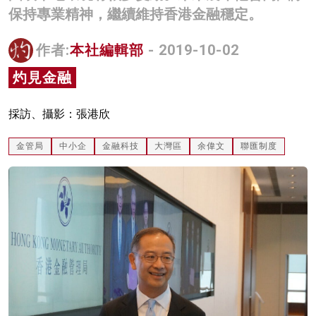
保持專業精神，繼續維持香港金融穩定。
名家榜
灼見活動
作者:
本社編輯部
- 2019-10-02
灼見金融
關於我們
採訪、攝影：張港欣
金管局
中小企
金融科技
大灣區
余偉文
聯匯制度