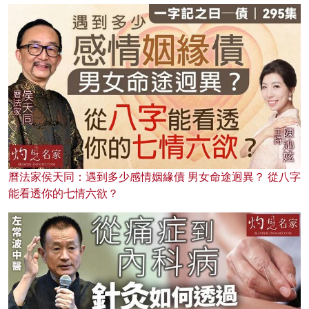
曆法家侯天同：遇到多少感情姻緣債 男女命途迥異？ 從八字
能看透你的七情六欲？