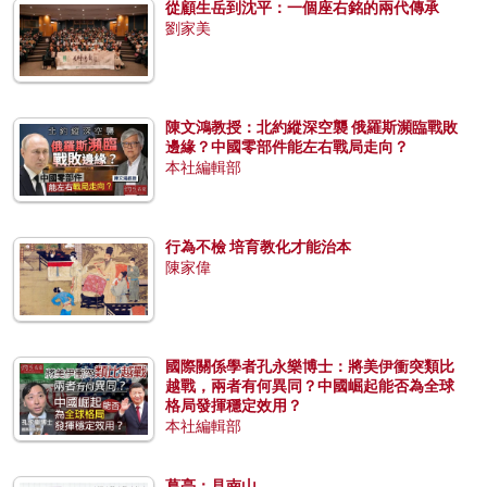
從顧生岳到沈平：一個座右銘的兩代傳承
劉家美
陳文鴻教授：北約縱深空襲 俄羅斯瀕臨戰敗
邊緣？中國零部件能左右戰局走向？
本社編輯部
行為不檢 培育教化才能治本
陳家偉
國際關係學者孔永樂博士：將美伊衝突類比
越戰，兩者有何異同？中國崛起能否為全球
格局發揮穩定效用？
本社編輯部
葛亮：見南山