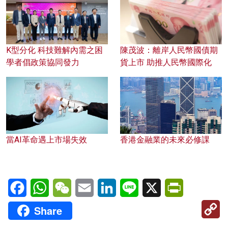
K型分化 科技難解內需之困
陳茂波：離岸人民幣國債期
學者倡政策協同發力
貨上市 助推人民幣國際化
當AI革命遇上市場失效
香港金融業的未來必修課
Facebook
WhatsApp
WeChat
Email
LinkedIn
Line
X
PrintFriendl
C
Share
Li