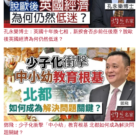
孔永樂博士：英國十年換七相，新揆會否步前任後塵？脫歐
後英國經濟為何仍然低迷？
鄧飛：少子化衝擊「中小幼」教育根基 北都如何成為解決問
題關鍵？