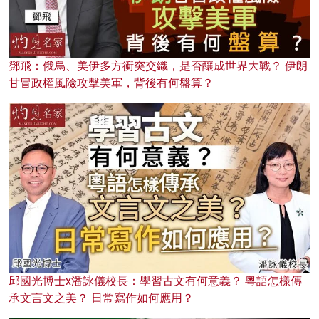
鄧飛：俄烏、美伊多方衝突交織，是否釀成世界大戰？ 伊朗
甘冒政權風險攻擊美軍，背後有何盤算？
邱國光博士x潘詠儀校長：學習古文有何意義？ 粵語怎樣傳
承文言文之美？ 日常寫作如何應用？