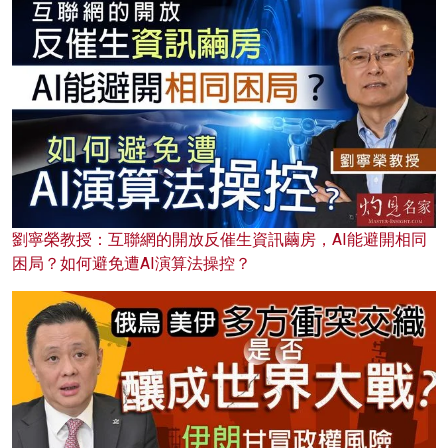
劉寧榮教授：互聯網的開放反催生資訊繭房，AI能避開相同
困局？如何避免遭AI演算法操控？