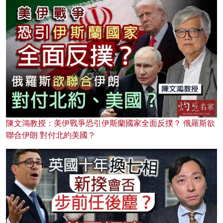
陳文鴻教授：美伊戰爭恐引伊斯蘭國家全面反撲？ 俄羅斯欲
聯合伊朗 對付北約美國？