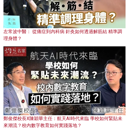
左常波中醫： 從痛症到內科病 針灸如何透過解筋結 精準調
理身體？
鄭俊傑校長X陳穎華主任：航天AI時代來臨 學校如何緊貼未
來潮流？校內數字教育如何實踐落地？