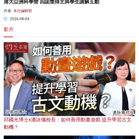
港大亞洲科學營 四諾獎得主與學生講解互動
作者:
本社編輯部
2026-08-04
影片
邱國光博士x潘詠儀校長：如何善用動畫遊戲 提升學習古文
動機？