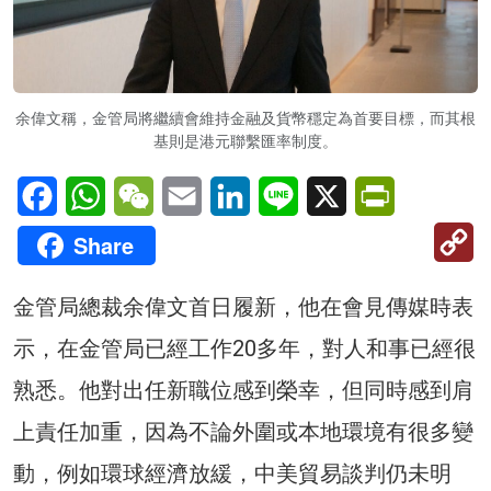
余偉文稱，金管局將繼續會維持金融及貨幣穩定為首要目標，而其根
基則是港元聯繫匯率制度。
Facebook
WhatsApp
WeChat
Email
LinkedIn
Line
X
PrintFriendl
C
Share
Li
金管局總裁余偉文首日履新，他在會見傳媒時表
示，在金管局已經工作20多年，對人和事已經很
熟悉。他對出任新職位感到榮幸，但同時感到肩
上責任加重，因為不論外圍或本地環境有很多變
動，例如環球經濟放緩，中美貿易談判仍未明