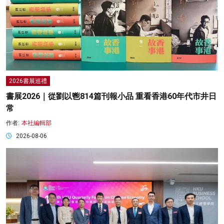
2026書展巡禮
書展2026｜從劉以鬯814篇刊報小品 重看香港60年代市井日
常
作者:
本社編輯部
2026-08-06