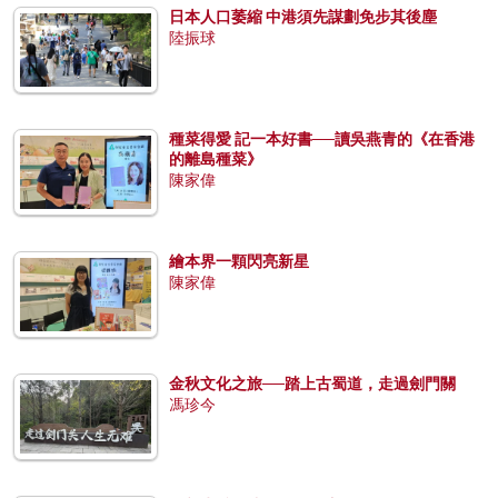
日本人口萎縮 中港須先謀劃免步其後塵
陸振球
種菜得愛 記一本好書──讀吳燕青的《在香港
的離島種菜》
陳家偉
繪本界一顆閃亮新星
陳家偉
金秋文化之旅──踏上古蜀道，走過劍門關
馮珍今