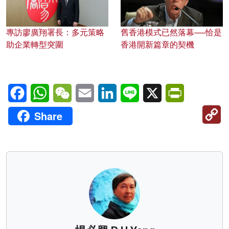
專訪廖廣翔署長：多元策略
舊香港模式已然落幕──恰是
助企業轉型突圍
香港開新篇章的契機
Facebook
WhatsApp
WeChat
Email
LinkedIn
Line
X
PrintFriendl
C
Share
Li