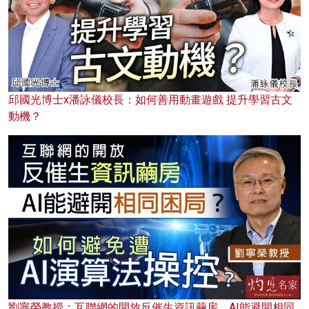
邱國光博士x潘詠儀校長：如何善用動畫遊戲 提升學習古文
動機？
劉寧榮教授：互聯網的開放反催生資訊繭房，AI能避開相同