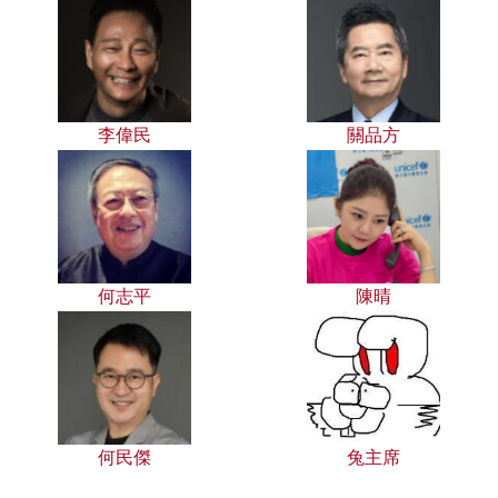
李偉民
關品方
何志平
陳晴
何民傑
兔主席