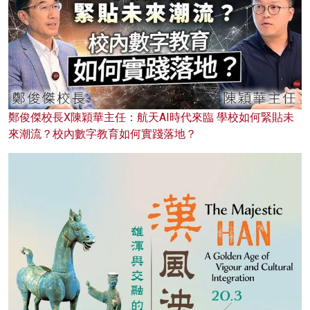
鄭俊傑校長X陳穎華主任：航天AI時代來臨 學校如何緊貼未
來潮流？校內數字教育如何實踐落地？