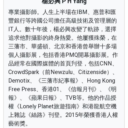
楊必興 P H Yang
專業攝影師。人生上半場在IBM、惠普和匯
豐銀行等跨國公司擔任高級技術及管理層的
IT人。數十年後，楊必興改變了軌跡，選擇
追求他對攝影的終身熱愛。他屢獲殊榮，在
三藩市、華盛頓、北京和香港曾舉辦十多場
個人攝影展，包括香港PMQ開幕攝影展。作
品經常在國際媒體的首頁刋登，包括CNN、
CrowdSpark（前Newzulu、Citizenside）、
Demotix、《三藩市紀事報》、Hong Kong
Free Press、香港01、《信報月刊》、《明
報》、《蘋果日報》、TVB等。他的作品授
權《Lonely Planet旅遊指南》和港龍航空機
上雜誌《絲路》刊登。2015年榮獲香港人權
藝術獎。