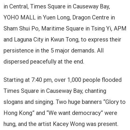
in Central, Times Square in Causeway Bay,
YOHO MALL in Yuen Long, Dragon Centre in
Sham Shui Po, Maritime Square in Tsing Yi, APM
and Laguna City in Kwun Tong, to express their
persistence in the 5 major demands. All
dispersed peacefully at the end.
Starting at 7:40 pm, over 1,000 people flooded
Times Square in Causeway Bay, chanting
slogans and singing. Two huge banners “Glory to
Hong Kong” and “We want democracy” were
hung, and the artist Kacey Wong was present.