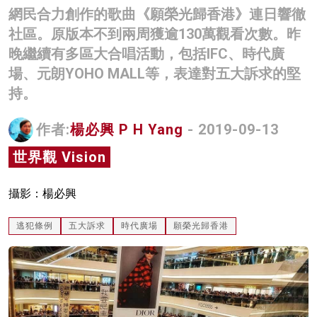
網民合力創作的歌曲《願榮光歸香港》連日響徹
名家榜
社區。原版本不到兩周獲逾130萬觀看次數。昨
灼見活動
晚繼續有多區大合唱活動，包括IFC、時代廣
場、元朗YOHO MALL等，表達對五大訴求的堅
關於我們
持。
作者:
楊必興 P H Yang
- 2019-09-13
世界觀 Vision
攝影：楊必興
逃犯條例
五大訴求
時代廣場
願榮光歸香港