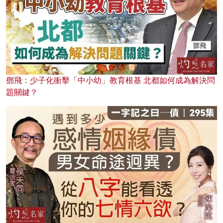
鄧飛：少子化衝擊「中小幼」教育根基 北都如何成為解決問
題關鍵？