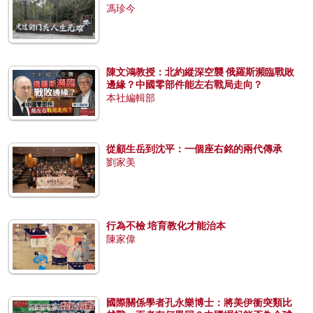
馮珍今
陳文鴻教授：北約縱深空襲 俄羅斯瀕臨戰敗
邊緣？中國零部件能左右戰局走向？
本社編輯部
從顧生岳到沈平：一個座右銘的兩代傳承
劉家美
行為不檢 培育教化才能治本
陳家偉
國際關係學者孔永樂博士：將美伊衝突類比