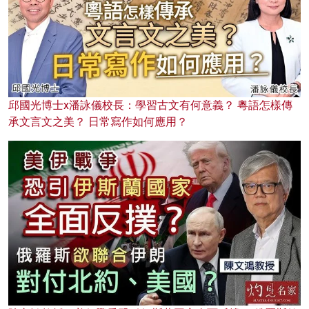
邱國光博士x潘詠儀校長：學習古文有何意義？ 粵語怎樣傳
承文言文之美？ 日常寫作如何應用？