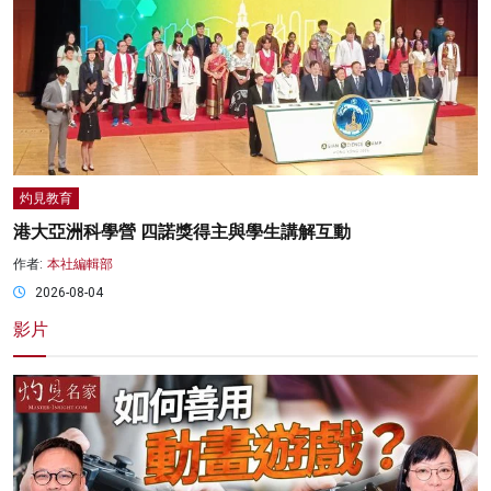
灼見教育
港大亞洲科學營 四諾獎得主與學生講解互動
作者:
本社編輯部
2026-08-04
影片