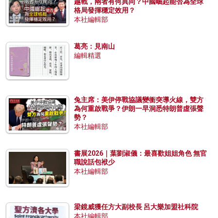
越戰，兩者有何異同？中國崛起能否為全球
格局發揮穩定效用？
本社編輯部
葛亮：見南山
編輯精選
兔主席：美伊停戰協議變衝突導火線，雙方
為何重啟戰爭？伊朗一早洞悉特朗普虛張聲
勢？
本社編輯部
書展2026｜葉劉淑儀：最喜歡姐姐角色 無官
職說話包袱少
本社編輯部
梁鏡威獲任方大副校長 呂大樂加盟社科院
本社編輯部