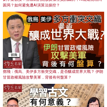
困局？如何避免遭AI演算法操控？
鄧飛：俄烏、美伊多方衝突交織，是否釀成世界大戰？ 伊朗
甘冒政權風險攻擊美軍，背後有何盤算？