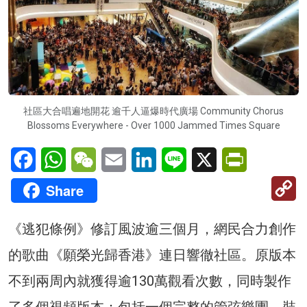
社區大合唱遍地開花 逾千人逼爆時代廣場 Community Chorus
Blossoms Everywhere - Over 1000 Jammed Times Square
Facebook
WhatsApp
WeChat
Email
LinkedIn
Line
X
PrintFriendl
C
Share
Li
《逃犯條例》修訂風波逾三個月，網民合力創作
的歌曲《願榮光歸香港》連日響徹社區。原版本
不到兩周內就獲得逾130萬觀看次數，同時製作
了多個視頻版本：包括一個完整的管弦樂團，裝