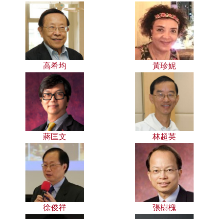
高希均
黃珍妮
蔣匡文
林超英
徐俊祥
張樹槐