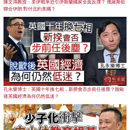
陳文鴻教授：美伊戰爭恐引伊斯蘭國家全面反撲？ 俄羅斯欲
聯合伊朗 對付北約美國？
孔永樂博士：英國十年換七相，新揆會否步前任後塵？脫歐
後英國經濟為何仍然低迷？