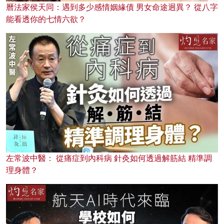
曆法家侯天同：遇到多少感情姻緣債 男女命途迥異？ 從八字
能看透你的七情六欲？
左常波中醫： 從痛症到內科病 針灸如何透過解筋結 精準調
理身體？