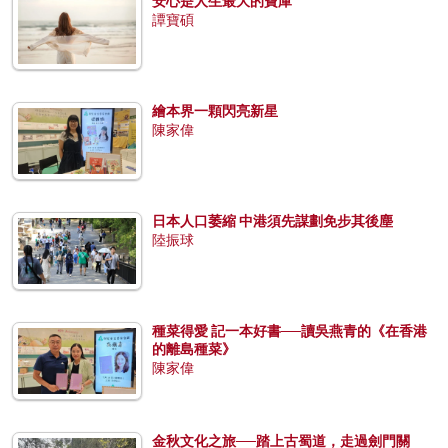
安心是人生最大的寶庫
譚寶碩
繪本界一顆閃亮新星
陳家偉
日本人口萎縮 中港須先謀劃免步其後塵
陸振球
種菜得愛 記一本好書──讀吳燕青的《在香港
的離島種菜》
陳家偉
金秋文化之旅──踏上古蜀道，走過劍門關