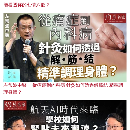
能看透你的七情六欲？
左常波中醫： 從痛症到內科病 針灸如何透過解筋結 精準調
理身體？