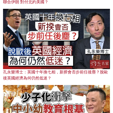
聯合伊朗 對付北約美國？
孔永樂博士：英國十年換七相，新揆會否步前任後塵？脫歐
後英國經濟為何仍然低迷？