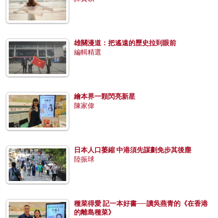
雄關漫道：把遙遠的歷史拉到眼前
編輯精選
繪本界一顆閃亮新星
陳家偉
日本人口萎縮 中港須先謀劃免步其後塵
陸振球
種菜得愛 記一本好書──讀吳燕青的《在香港
的離島種菜》