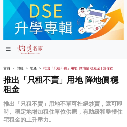
政局
教育
文化
財經
首頁
財經
地產
推出「只租不賣」用地 降地價 穩租金 | 謝偉銓
生活
推出「只租不賣」用地 降地價 穩
租金
健康
商業
推出「只租不賣」用地不單可杜絕炒賣，還可即
時、穩定地增加租住單位供應，有助緩和整體住
科技
宅租金的上升壓力。
影片