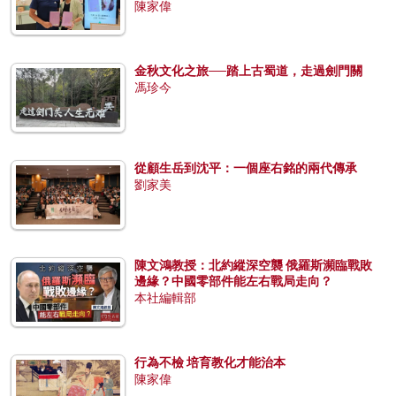
陳家偉
金秋文化之旅──踏上古蜀道，走過劍門關
馮珍今
從顧生岳到沈平：一個座右銘的兩代傳承
劉家美
陳文鴻教授：北約縱深空襲 俄羅斯瀕臨戰敗
邊緣？中國零部件能左右戰局走向？
本社編輯部
行為不檢 培育教化才能治本
陳家偉