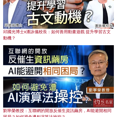
邱國光博士x潘詠儀校長：如何善用動畫遊戲 提升學習古文
動機？
劉寧榮教授：互聯網的開放反催生資訊繭房，AI能避開相同
困局？如何避免遭AI演算法操控？