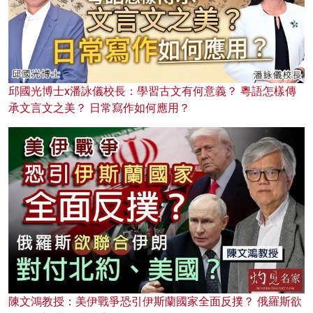
邱國光博士x潘詠儀校長：學習古文有何意義？ 粵語怎樣傳
承文言文之美？ 日常寫作如何應用？
陳文鴻教授：美伊戰爭恐引伊斯蘭國家全面反撲？ 俄羅斯欲