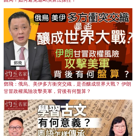
鄧飛：俄烏、美伊多方衝突交織，是否釀成世界大戰？ 伊朗
甘冒政權風險攻擊美軍，背後有何盤算？