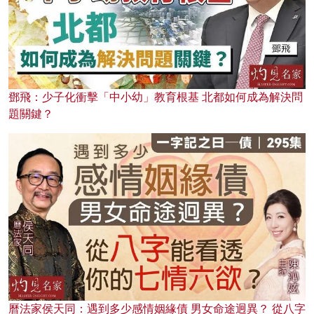
鄧飛：少子化衝擊「中小幼」教育根基 北都如何成為解決問
題關鍵？
曆法家侯天同：遇到多少感情姻緣債 男女命途迥異？ 從八字