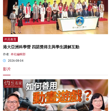
灼見教育
港大亞洲科學營 四諾獎得主與學生講解互動
作者:
本社編輯部
2026-08-04
影片