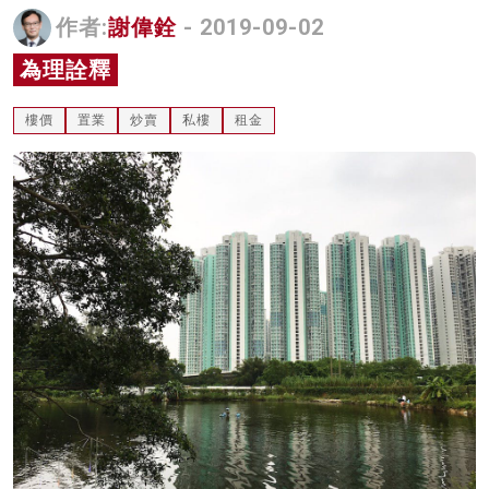
作者:
謝偉銓
- 2019-09-02
名家榜
為理詮釋
灼見活動
關於我們
樓價
置業
炒賣
私樓
租金