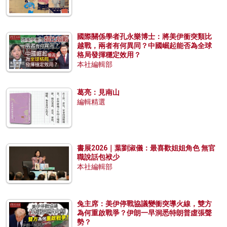
國際關係學者孔永樂博士：將美伊衝突類比
越戰，兩者有何異同？中國崛起能否為全球
格局發揮穩定效用？
本社編輯部
葛亮：見南山
編輯精選
書展2026｜葉劉淑儀：最喜歡姐姐角色 無官
職說話包袱少
本社編輯部
兔主席：美伊停戰協議變衝突導火線，雙方
為何重啟戰爭？伊朗一早洞悉特朗普虛張聲
勢？