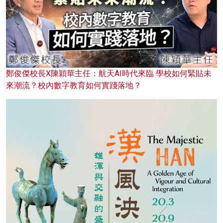
鄭俊傑校長X陳穎華主任：航天AI時代來臨 學校如何緊貼未
來潮流？校內數字教育如何實踐落地？