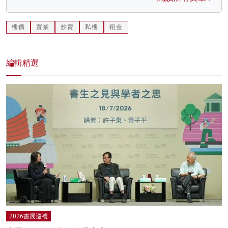
樓價
置業
炒賣
私樓
租金
編輯精選
2026書展巡禮