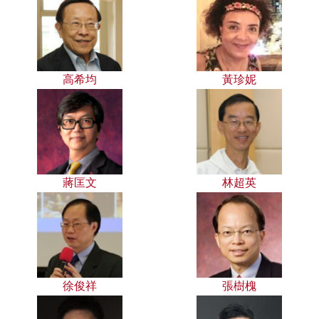
高希均
黃珍妮
蔣匡文
林超英
徐俊祥
張樹槐