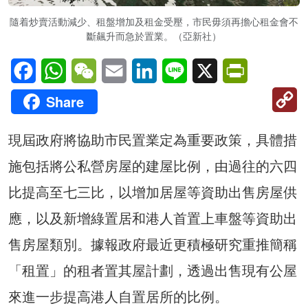
隨着炒賣活動減少、租盤增加及租金受壓，市民毋須再擔心租金會不
斷飆升而急於置業。（亞新社）
Facebook
WhatsApp
WeChat
Email
LinkedIn
Line
X
PrintFriendl
C
Share
Li
現屆政府將協助市民置業定為重要政策，具體措
施包括將公私營房屋的建屋比例，由過往的六四
比提高至七三比，以增加居屋等資助出售房屋供
應，以及新增綠置居和港人首置上車盤等資助出
售房屋類別。據報政府最近更積極研究重推簡稱
「租置」的租者置其屋計劃，透過出售現有公屋
來進一步提高港人自置居所的比例。