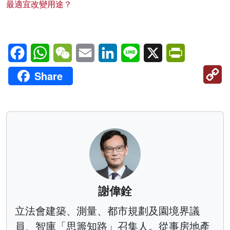
最適宜改變用途？
Facebook
WhatsApp
WeChat
Email
LinkedIn
Line
X
PrintFriendl
C
Share
Li
謝偉銓
立法會建築、測量、都市規劃及園境界議
員、智庫「思籌知路」召集人。從事房地產