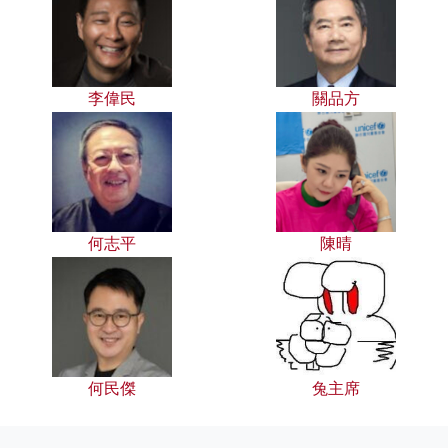
李偉民
關品方
何志平
陳晴
何民傑
兔主席