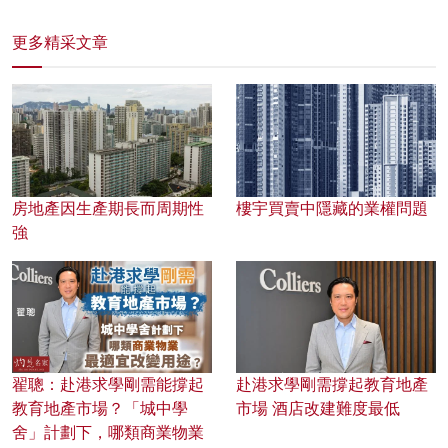
更多精采文章
房地產因生產期長而周期性
樓宇買賣中隱藏的業權問題
強
翟聰：赴港求學剛需能撐起
赴港求學剛需撐起教育地產
教育地產市場？「城中學
市場 酒店改建難度最低
舍」計劃下，哪類商業物業