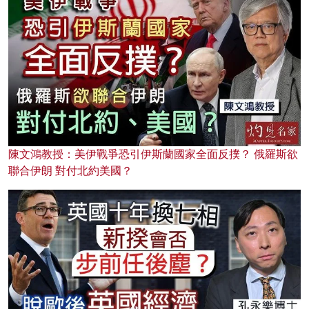
陳文鴻教授：美伊戰爭恐引伊斯蘭國家全面反撲？ 俄羅斯欲
聯合伊朗 對付北約美國？