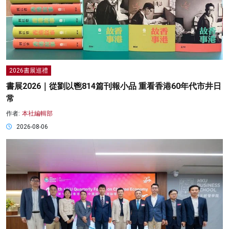
2026書展巡禮
書展2026｜從劉以鬯814篇刊報小品 重看香港60年代市井日
常
作者:
本社編輯部
2026-08-06