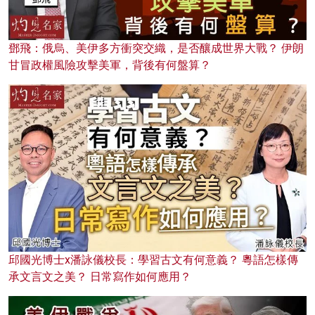
鄧飛：俄烏、美伊多方衝突交織，是否釀成世界大戰？ 伊朗
甘冒政權風險攻擊美軍，背後有何盤算？
邱國光博士x潘詠儀校長：學習古文有何意義？ 粵語怎樣傳
承文言文之美？ 日常寫作如何應用？