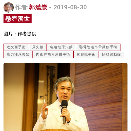
作者:
郭漢崇
- 2019-08-30
名家榜
懸壺濟世
灼見活動
關於我們
圖片：作者提供
達文西手術
尿失禁
急迫性尿失禁
恥骨陰道吊帶微創手術
應力性尿失禁
肉毒桿菌素注射手術
腹腔鏡手術
膀胱過動症