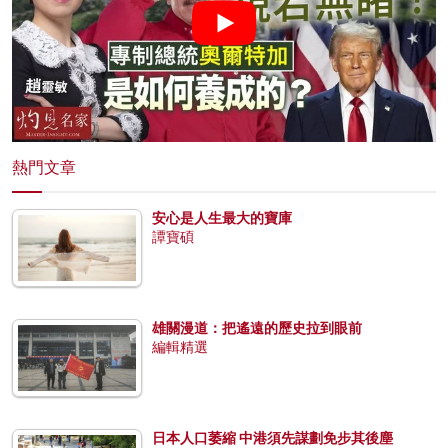
熱門文章
安心是人生最大的寶庫
譚寶碩
雄關漫道：把遙遠的歷史拉到眼前
編輯精選
日本人口萎縮 中港須先謀劃免步其後塵