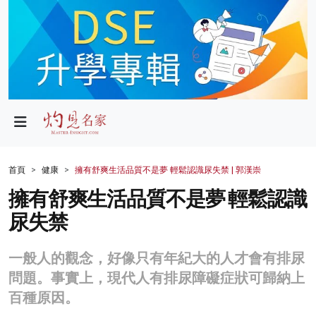
政局
教育
文化
財經
首頁
健康
擁有舒爽生活品質不是夢 輕鬆認識尿失禁 | 郭漢崇
生活
擁有舒爽生活品質不是夢 輕鬆認識
尿失禁
健康
商業
一般人的觀念，好像只有年紀大的人才會有排尿
問題。事實上，現代人有排尿障礙症狀可歸納上
科技
百種原因。
影片