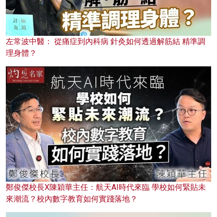
左常波中醫： 從痛症到內科病 針灸如何透過解筋結 精準調
理身體？
鄭俊傑校長X陳穎華主任：航天AI時代來臨 學校如何緊貼未
來潮流？校內數字教育如何實踐落地？