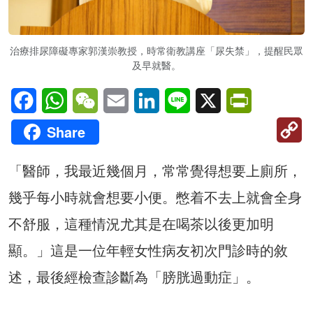
治療排尿障礙專家郭漢崇教授，時常衛教講座「尿失禁」，提醒民眾
及早就醫。
Facebook
WhatsApp
WeChat
Email
LinkedIn
Line
X
PrintFriendl
C
Share
Li
「醫師，我最近幾個月，常常覺得想要上廁所，
幾乎每小時就會想要小便。憋着不去上就會全身
不舒服，這種情況尤其是在喝茶以後更加明
顯。」這是一位年輕女性病友初次門診時的敘
述，最後經檢查診斷為「膀胱過動症」。