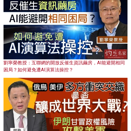
劉寧榮教授：互聯網的開放反催生資訊繭房，AI能避開相同
困局？如何避免遭AI演算法操控？