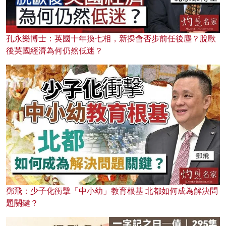
孔永樂博士：英國十年換七相，新揆會否步前任後塵？脫歐
後英國經濟為何仍然低迷？
鄧飛：少子化衝擊「中小幼」教育根基 北都如何成為解決問
題關鍵？