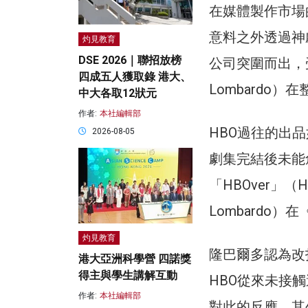
在媒體製作市場的競
意料之外透過神
灼見教育
DSE 2026｜聯招放榜
公司突圍而出，受
四成五人獲取錄 港大、
Lombardo
中大各取12狀元
作者:
本社編輯部
HBO過往的出
2026-08-05
劇集完結後未能
「HBOver」（
Lombardo
灼見教育
隆巴爾多認為改
港大亞洲科學營 四諾獎
得主與學生講解互動
HBO從來未接
作者:
本社編輯部
對此的反應。其