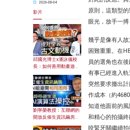
2026-08-04
原則，這類型的
影片
眼光，放手一搏
幾乎是像有人故
困難重重。在H
邱國光博士x潘詠儀校
員的選角也在後
長：如何善用動畫遊戲
有事已經進入軌
提升學習古文動機？
突然要求撤出計
作成本（約46
知道他面前的風
劉寧榮教授：互聯網的
和精心的拍攝終
開放反催生資訊繭房，
AI能避開相同困局？如
咬緊牙關繼續拍