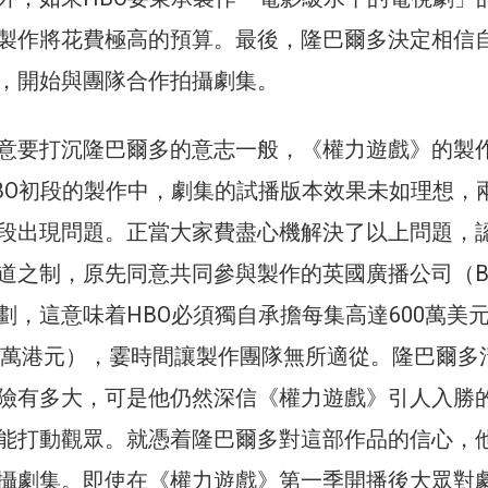
製作將花費極高的預算。最後，隆巴爾多決定相信
，開始與團隊合作拍攝劇集。
意要打沉隆巴爾多的意志一般，《權力遊戲》的製
BO初段的製作中，劇集的試播版本效果未如理想，
段出現問題。正當大家費盡心機解決了以上問題，
道之制，原先同意共同參與製作的英國廣播公司（B
劃，這意味着HBO必須獨自承擔每集高達600萬美
80萬港元），霎時間讓製作團隊無所適從。隆巴爾多
險有多大，可是他仍然深信《權力遊戲》引人入勝
能打動觀眾。就憑着隆巴爾多對這部作品的信心，
攝劇集。即使在《權力遊戲》第一季開播後大眾對