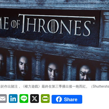
作出賭注，《權力遊戲》最終在第三季播出後一炮而紅。（Shuttersto
pp
eChat
Email
LinkedIn
Line
X
PrintFriendly
Share