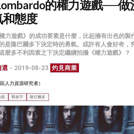
el Lombardo的權力遊戲──做
氣和態度
《權力遊戲》的成功要素是什麼，比起擁有出色的製
的是隆巴爾多下決定時的勇氣。或許有人會好奇，
這麼多不利因素之下決定繼續拍攝《權力遊戲》？
精選
- 2019-08-23
灼見商業
區人力資源研究者）
遊戲
鄭振宇
隆巴爾多