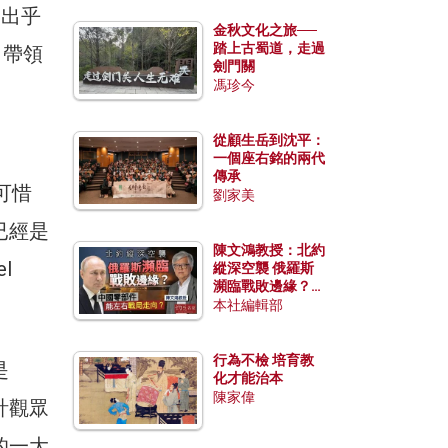
）出乎
金秋文化之旅──
踏上古蜀道，走過
）帶領
劍門關
馮珍今
從顧生岳到沈平：
一個座右銘的兩代
傳承
可惜
劉家美
已經是
陳文鴻教授：北約
l
縱深空襲 俄羅斯
瀕臨戰敗邊緣？中
國零部件能左右戰
本社編輯部
局走向？
行為不檢 培育教
是
化才能治本
陳家偉
計觀眾
的一大