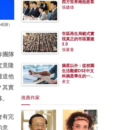
西方世界兩批政客
張建雄
be截圖）
市區再生局範式實
現真正的市區重建
3.0
張量童
作團隊
究竟隆
摘星以外：從校園
生活觀察DSE中文
難道他
科摘星學生的一點
特質
來文
？其實
移。
推薦作家
會有完
的意