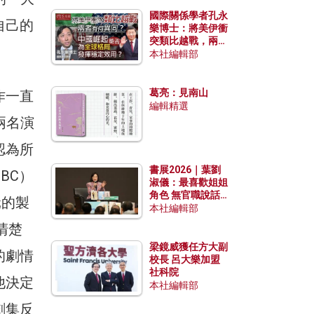
國際關係學者孔永
自己的
樂博士：將美伊衝
突類比越戰，兩者
有何異同？中國崛
本社編輯部
起能否為全球格局
發揮穩定效用？
葛亮：見南山
作一直
編輯精選
兩名演
認為所
書展2026｜葉劉
BC）
淑儀：最喜歡姐姐
角色 無官職說話
元的製
包袱少
本社編輯部
清楚
梁鏡威獲任方大副
的劇情
校長 呂大樂加盟
社科院
他決定
本社編輯部
劇集反