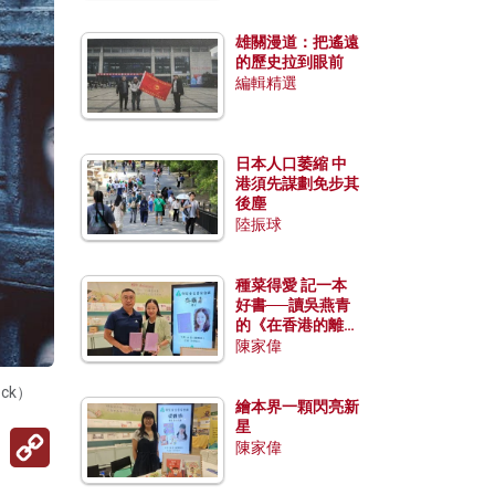
雄關漫道：把遙遠
的歷史拉到眼前
編輯精選
日本人口萎縮 中
港須先謀劃免步其
後塵
陸振球
種菜得愛 記一本
好書──讀吳燕青
的《在香港的離島
種菜》
陳家偉
ck）
繪本界一顆閃亮新
星
Copy
陳家偉
Link