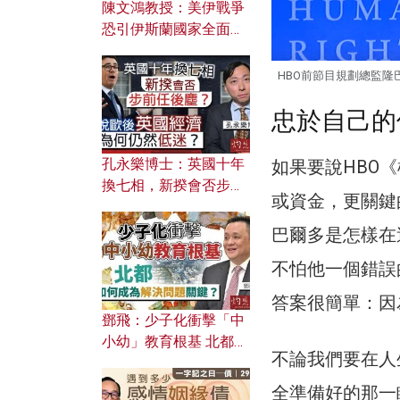
陳文鴻教授：美伊戰爭
恐引伊斯蘭國家全面反
撲？ 俄羅斯欲聯合伊朗
對付北約美國？
HBO前節目規劃總監隆巴爾
忠於自己的
孔永樂博士：英國十年
如果要說HBO
換七相，新揆會否步前
或資金，更關鍵
任後塵？脫歐後英國經
濟為何仍然低迷？
巴爾多是怎樣在
不怕他一個錯誤
答案很簡單：因
鄧飛：少子化衝擊「中
小幼」教育根基 北都如
不論我們要在人
何成為解決問題關鍵？
全準備好的那一