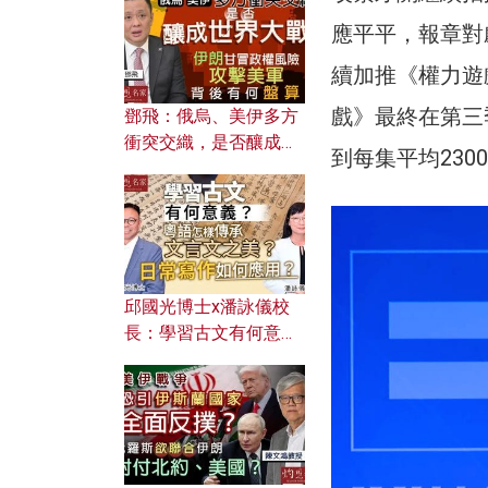
何避免遭AI演算法操
控？
應平平，報章對
續加推《權力遊
戲》最終在第三
鄧飛：俄烏、美伊多方
衝突交織，是否釀成世
到每集平均230
界大戰？ 伊朗甘冒政權
風險攻擊美軍，背後有
何盤算？
邱國光博士x潘詠儀校
長：學習古文有何意
義？ 粵語怎樣傳承文言
文之美？ 日常寫作如何
應用？