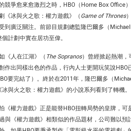
爭愈來愈激烈之時，HBO（Home Box Office
劇《冰與火之歌：權力遊戲》（
Game of Thrones
到廣泛關注。前節目規劃總監隆巴爾多（Michael
）在整個計劃中實在居功至偉。
品如《人在江湖》（
The Sopranos
）曾經掀起熱潮，
創作出同樣出色的作品，行內人士更開玩笑說HBO
HBO要完結了）。終於在2011年，隆巴爾多（Michae
）在《冰與火之歌：權力遊戲》的小說系列看到了轉機。
拍《權力遊戲》正是能替HBO扭轉局勢的皇牌，可
觸過與《權力遊戲》相類似的作品題材，公司難以預
外，如果HBO要秉承製作「電影級水平的電視劇」