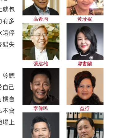
上就包
高希均
黃珍妮
力有多
永遠停
終錯失
張建雄
廖書蘭
，聆聽
於自己
有機會
李偉民
益行
出不會
職場上