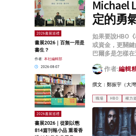
Micha
定的勇
2026書展巡禮
如果要說HBO
書展2026｜百無一用是
或資金，更關鍵
書生？
巴爾多是怎樣在
作者:
本社編輯部
2026-08-07
作者:
編輯
撰文：鄭振宇（大灣
職場
HBO
權力
2026書展巡禮
書展2026｜從劉以鬯
814篇刊報小品 重看香