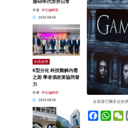
港60年代市井日常
作者:
本社編輯部
2026-08-06
灼見經濟
K型分化 科技難解內需
之困 學者倡政策協同發
力
作者:
本社編輯部
2026-08-06
全靠隆巴爾多起初勇於
Facebook
WhatsA
W