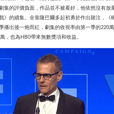
劇集的評價負面，作品並不被看好，他依然沒有放
戲》的續集。全靠隆巴爾多起初勇於作出賭注，《
季播出後一炮而紅，劇集的收視率由第一季的220
0萬，也為HBO帶來無數獎項和收益。