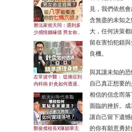
見，我們依然會
含無盡的未知之
曆法家侯天同：遇到多
大，任何決策都
少感情姻緣債 男女命途
迥異？ 從八字能看透你
留在害怕犯錯與
的七情六欲？
良機。
與其讓未知的恐
左常波中醫： 從痛症到
自己真正想要的
內科病 針灸如何透過解
筋結 精準調理身體？
相信的信念而落
面臨的挫折。成
讓自己留下遺憾
的你有願意勇於
鄭俊傑校長X陳穎華主