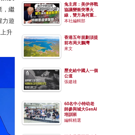
兔主席：美伊停戰
棄，繼
協議變衝突導火
線，雙方為何重啟
權力遊
戰爭？伊朗一早洞
本社編輯部
悉特朗普虛張聲
萬上升
勢？
香港五年規劃須提
前布局大鵬灣
來文
歷史給中國人一個
公道
張建雄
60名中小特幼老
師參與城大GenAI
培訓班
編輯精選