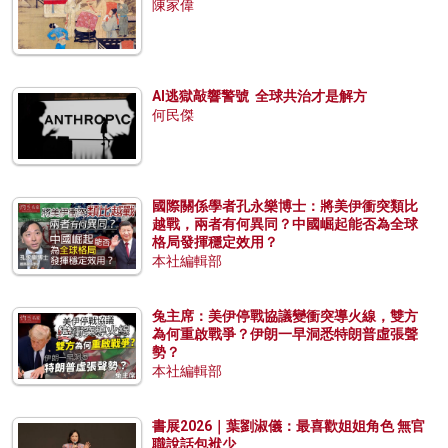
陳家偉
AI逃獄敲響警號 全球共治才是解方
何民傑
國際關係學者孔永樂博士：將美伊衝突類比
越戰，兩者有何異同？中國崛起能否為全球
格局發揮穩定效用？
本社編輯部
兔主席：美伊停戰協議變衝突導火線，雙方
為何重啟戰爭？伊朗一早洞悉特朗普虛張聲
勢？
本社編輯部
書展2026｜葉劉淑儀：最喜歡姐姐角色 無官
職說話包袱少