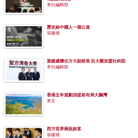
本社編輯部
歷史給中國人一個公道
張建雄
梁鏡威獲任方大副校長 呂大樂加盟社科院
本社編輯部
香港五年規劃須提前布局大鵬灣
來文
西方世界兩批政客
張建雄