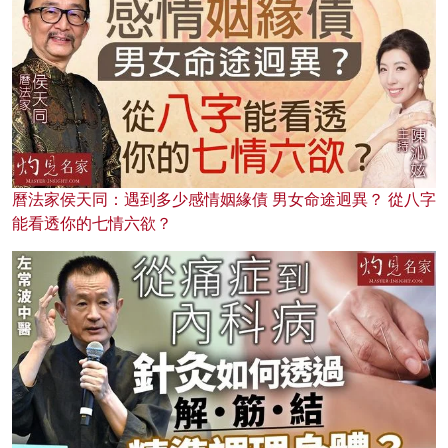
曆法家侯天同：遇到多少感情姻緣債 男女命途迥異？ 從八字
能看透你的七情六欲？