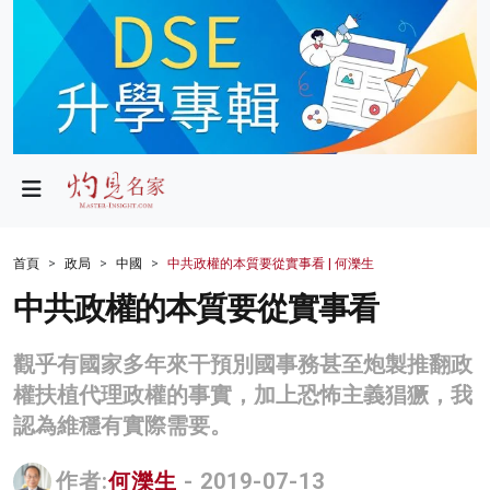
政局
教育
文化
財經
首頁
政局
中國
中共政權的本質要從實事看 | 何濼生
生活
中共政權的本質要從實事看
健康
觀乎有國家多年來干預別國事務甚至炮製推翻政
商業
權扶植代理政權的事實，加上恐怖主義猖獗，我
認為維穩有實際需要。
科技
影片
作者:
何濼生
- 2019-07-13