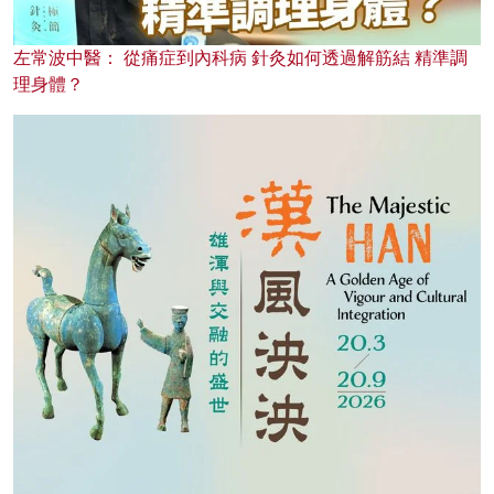
左常波中醫： 從痛症到內科病 針灸如何透過解筋結 精準調
理身體？