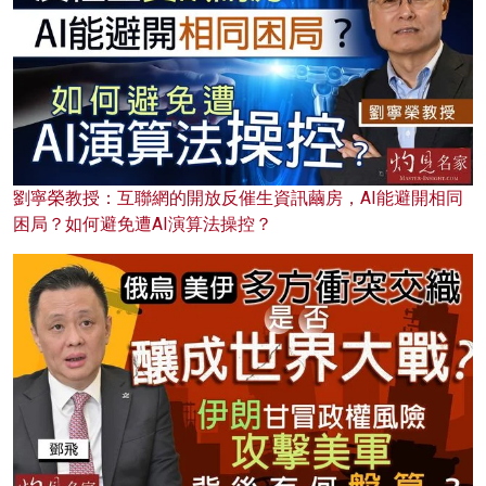
劉寧榮教授：互聯網的開放反催生資訊繭房，AI能避開相同
困局？如何避免遭AI演算法操控？