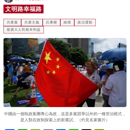
名家榜
文明路幸福路
灼見活動
共產黨
共產主義
呂秉權
維穩
政治運動
最廣大人民根本利益
關於我們
中國由一個執政集團專心為政，這是多黨競爭以外的一種管治模式，
是人類在政制探索上的新嘗試。（灼見名家圖片）