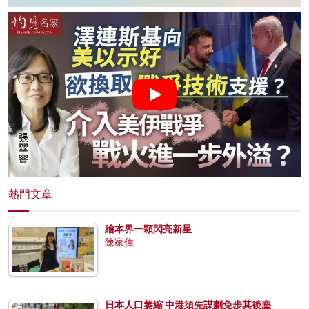
熱門文章
繪本界一顆閃亮新星
陳家偉
日本人口萎縮 中港須先謀劃免步其後塵