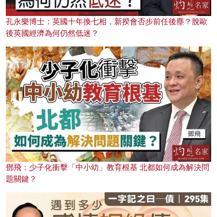
孔永樂博士：英國十年換七相，新揆會否步前任後塵？脫歐
後英國經濟為何仍然低迷？
鄧飛：少子化衝擊「中小幼」教育根基 北都如何成為解決問
題關鍵？