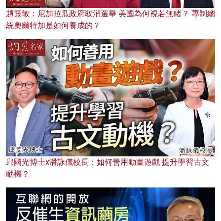
趙靈敏：尼加拉瓜政府取消選舉 美國為何視若無睹？ 專制總
統奧爾特加是如何養成的？
邱國光博士x潘詠儀校長：如何善用動畫遊戲 提升學習古文
動機？