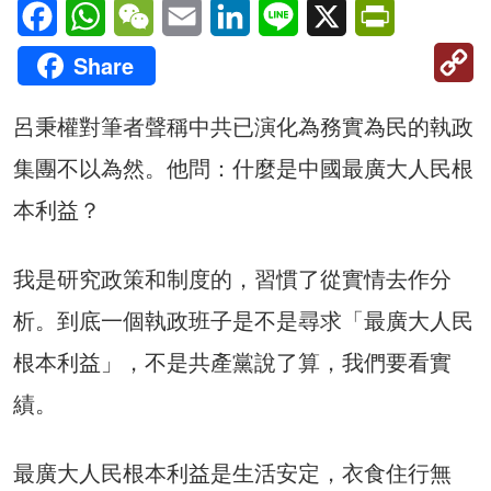
Facebook
WhatsApp
WeChat
Email
LinkedIn
Line
X
PrintFriendl
C
Share
Li
呂秉權對筆者聲稱中共已演化為務實為民的執政
集團不以為然。他問：什麼是中國最廣大人民根
本利益？
我是研究政策和制度的，習慣了從實情去作分
析。到底一個執政班子是不是尋求「最廣大人民
根本利益」，不是共產黨說了算，我們要看實
績。
最廣大人民根本利益是生活安定，衣食住行無