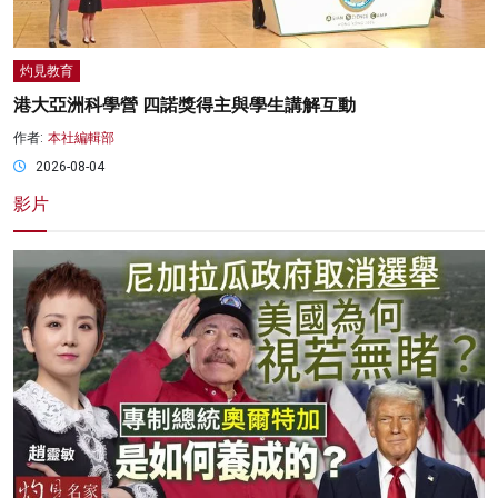
灼見教育
港大亞洲科學營 四諾獎得主與學生講解互動
作者:
本社編輯部
2026-08-04
影片