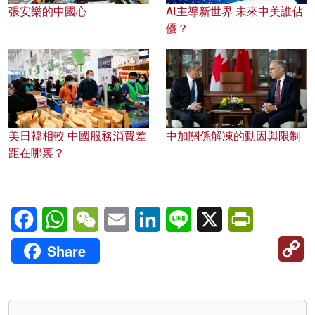
張安樂的中國心
AI主導新世界 未來中美誰佔
優？
美日韓相較 中國服務消費差
中加關係解凍的動因與限制
距在哪裏？
Facebook
WhatsApp
WeChat
Email
LinkedIn
Line
X
PrintFriendl
C
Share
Li