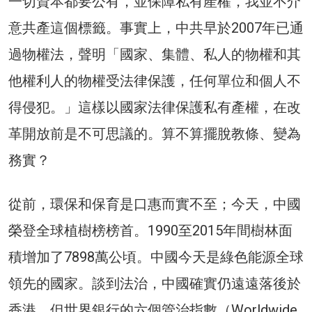
一切資本都要公有，並保障私有產權，我並不介
意共產這個標籤。事實上，中共早於2007年已通
過物權法，聲明「國家、集體、私人的物權和其
他權利人的物權受法律保護，任何單位和個人不
得侵犯。」這樣以國家法律保護私有產權，在改
革開放前是不可思議的。算不算擺脫教條、變為
務實？
從前，環保和保育是口惠而實不至；今天，中國
榮登全球植樹榜榜首。1990至2015年間樹林面
積增加了7898萬公頃。中國今天是綠色能源全球
領先的國家。談到法治，中國確實仍遠遠落後於
香港。但世界銀行的六個管治指數（Worldwide