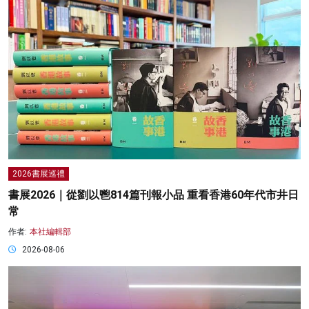
2026書展巡禮
書展2026｜從劉以鬯814篇刊報小品 重看香港60年代市井日
常
作者:
本社編輯部
2026-08-06