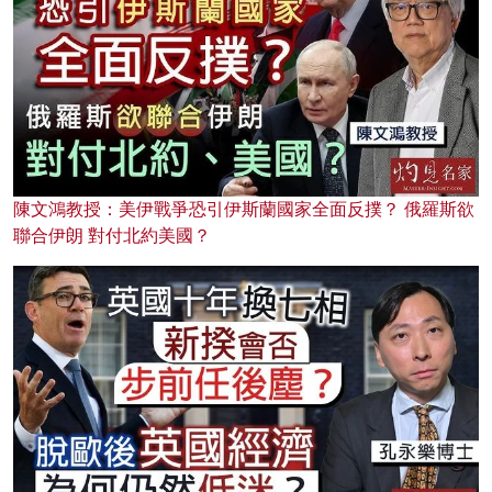
陳文鴻教授：美伊戰爭恐引伊斯蘭國家全面反撲？ 俄羅斯欲
聯合伊朗 對付北約美國？