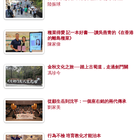
陸振球
種菜得愛 記一本好書──讀吳燕青的《在香港
的離島種菜》
陳家偉
金秋文化之旅──踏上古蜀道，走過劍門關
馮珍今
從顧生岳到沈平：一個座右銘的兩代傳承
劉家美
行為不檢 培育教化才能治本