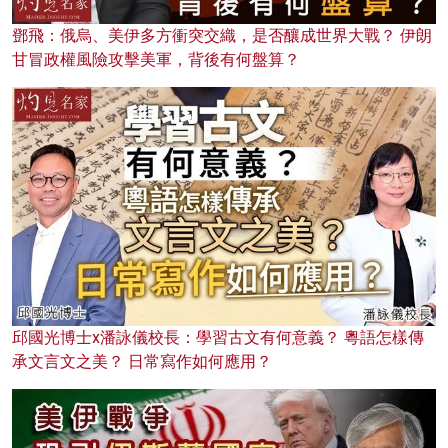
鄧飛：俄烏、美伊多方衝突交織，是否釀成世界大戰？ 伊朗
甘冒政權風險攻擊美軍，背後有何盤算？
邱國光博士x潘詠儀校長：學習古文有何意義？ 粵語怎樣傳
承文言文之美？ 日常寫作如何應用？