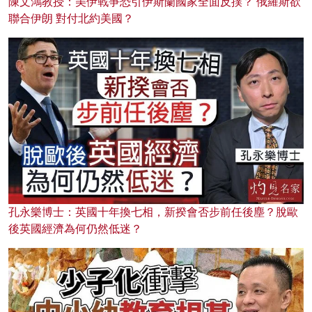
陳文鴻教授：美伊戰爭恐引伊斯蘭國家全面反撲？ 俄羅斯欲
聯合伊朗 對付北約美國？
孔永樂博士：英國十年換七相，新揆會否步前任後塵？脫歐
後英國經濟為何仍然低迷？