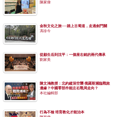
陳家偉
金秋文化之旅──踏上古蜀道，走過劍門關
馮珍今
從顧生岳到沈平：一個座右銘的兩代傳承
劉家美
陳文鴻教授：北約縱深空襲 俄羅斯瀕臨戰敗
邊緣？中國零部件能左右戰局走向？
本社編輯部
行為不檢 培育教化才能治本