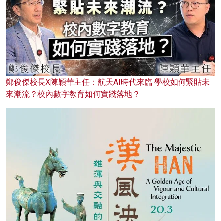
鄭俊傑校長X陳穎華主任：航天AI時代來臨 學校如何緊貼未
來潮流？校內數字教育如何實踐落地？