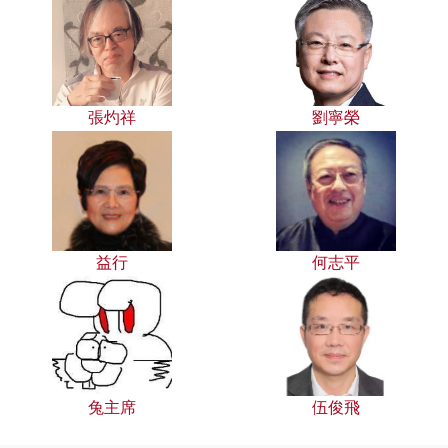
張灼祥
劉寧榮
益行
何志平
兔主席
伍俊飛