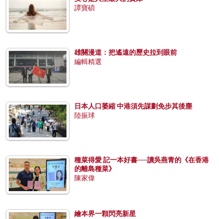
譚寶碩
雄關漫道：把遙遠的歷史拉到眼前
編輯精選
日本人口萎縮 中港須先謀劃免步其後塵
陸振球
種菜得愛 記一本好書──讀吳燕青的《在香港
的離島種菜》
陳家偉
繪本界一顆閃亮新星