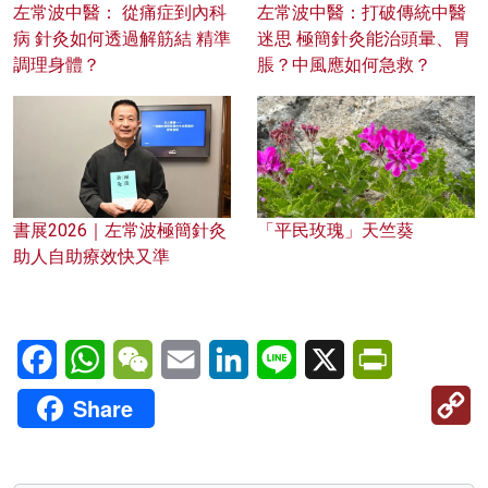
左常波中醫： 從痛症到內科
左常波中醫：打破傳統中醫
病 針灸如何透過解筋結 精準
迷思 極簡針灸能治頭暈、胃
調理身體？
脹？中風應如何急救？
書展2026｜左常波極簡針灸
「平民玫瑰」天竺葵
助人自助療效快又準
Facebook
WhatsApp
WeChat
Email
LinkedIn
Line
X
PrintFriendl
C
Share
Li