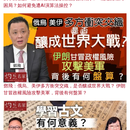
困局？如何避免遭AI演算法操控？
鄧飛：俄烏、美伊多方衝突交織，是否釀成世界大戰？ 伊朗
甘冒政權風險攻擊美軍，背後有何盤算？