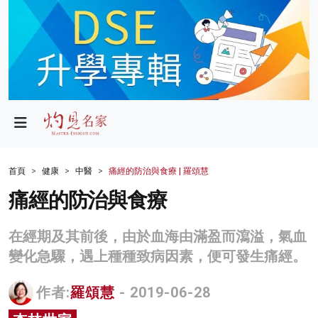
政局
教育
文化
財經
首頁
健康
中醫
痛經的防治與食療 | 羅頌慧
生活
痛經的防治與食療
健康
在經期及其前後，由於血海由滿盈而瀉溢，氣血
商業
變化急驟，遇上種種致病因素，便可發生痛經。
科技
作者:
羅頌慧
- 2019-06-28
影片