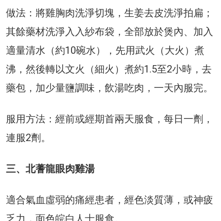
做法：將雞胸肉洗淨切塊，生姜去皮洗淨拍扁；
其餘藥材洗淨入入紗布袋，全部放於煲內、加入
適量清水（約10碗水），先用武火（大火）煮
沸，然後轉以文火（細火）煮約1.5至2小時，去
藥包，加少量鹽調味，飲湯吃肉，一天內服完。
服用方法：經前或經期首兩天服食，每日一劑，
連服2劑。
三、北蓍龍眼肉雞湯
適合氣血虛弱的痛經患者，經色淡質薄，或神疲
乏力，面色皖白人士服食。