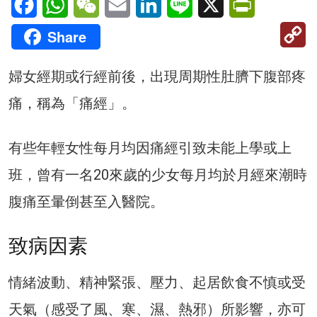
C
Share
Li
婦女經期或行經前後，出現周期性肚臍下腹部疼
痛，稱為「痛經」。
有些年輕女性每月均因痛經引致未能上學或上
班，曾有一名20來歲的少女每月均於月經來潮時
腹痛至暈倒甚至入醫院。
致病因素
情緒波動、精神緊張、壓力、起居飲食不慎或受
天氣（感受了風、寒、濕、熱邪）所影響，亦可