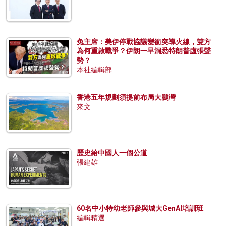
兔主席：美伊停戰協議變衝突導火線，雙方
為何重啟戰爭？伊朗一早洞悉特朗普虛張聲
勢？
本社編輯部
香港五年規劃須提前布局大鵬灣
來文
歷史給中國人一個公道
張建雄
60名中小特幼老師參與城大GenAI培訓班
編輯精選