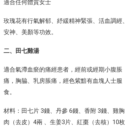
適合任何體質女士
玫瑰花有行氣解郁、紓緩精神緊張、活血調經、
安神、美顏等功效。
二、田七雞湯
適合氣滯血瘀的痛經患者，經前或經期小腹脹
痛，胸脇、乳房脹痛，經色紫黯有血塊人士服
食。
材料：田七片 3錢、丹參 6錢、香附 3錢、雞胸
肉（去皮）4兩 、生姜3片、紅棗（去核）10枚