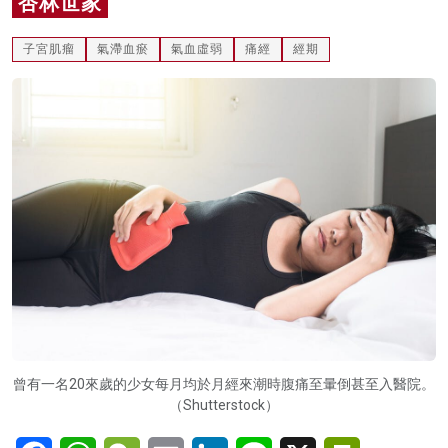
杏林世家
名家榜
子宮肌瘤
氣滯血瘀
氣血虛弱
痛經
經期
灼見活動
關於我們
曾有一名20來歲的少女每月均於月經來潮時腹痛至暈倒甚至入醫院。
（Shutterstock）
Facebook
WhatsApp
WeChat
Email
LinkedIn
Line
X
PrintFriendl