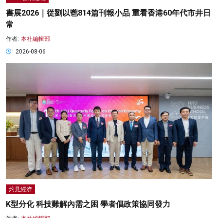
書展2026｜從劉以鬯814篇刊報小品 重看香港60年代市井日
常
作者:
本社編輯部
2026-08-06
灼見經濟
K型分化 科技難解內需之困 學者倡政策協同發力