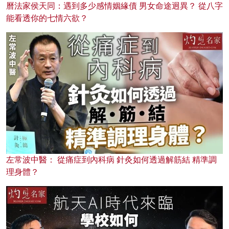
曆法家侯天同：遇到多少感情姻緣債 男女命途迥異？ 從八字
能看透你的七情六欲？
左常波中醫： 從痛症到內科病 針灸如何透過解筋結 精準調
理身體？