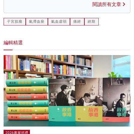
閱讀所有文章
子宮肌瘤
氣滯血瘀
氣血虛弱
痛經
經期
編輯精選
2026書展巡禮