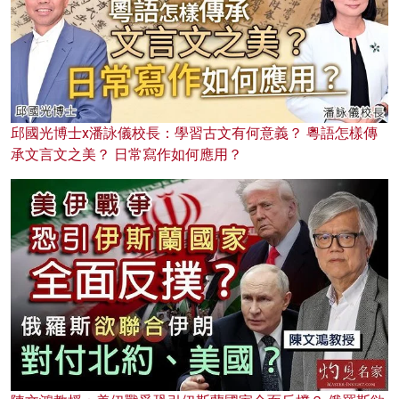
邱國光博士x潘詠儀校長：學習古文有何意義？ 粵語怎樣傳
承文言文之美？ 日常寫作如何應用？