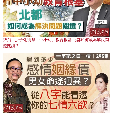
鄧飛：少子化衝擊「中小幼」教育根基 北都如何成為解決問
題關鍵？