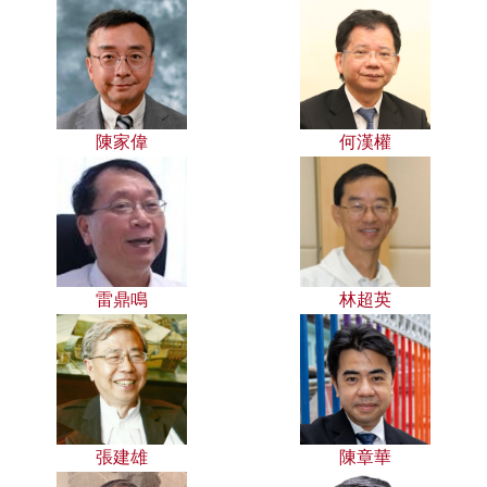
陳家偉
何漢權
雷鼎鳴
林超英
張建雄
陳章華