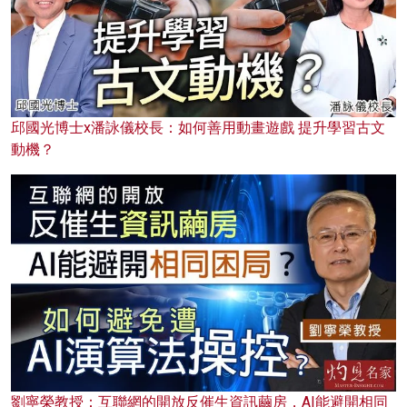
邱國光博士x潘詠儀校長：如何善用動畫遊戲 提升學習古文
動機？
劉寧榮教授：互聯網的開放反催生資訊繭房，AI能避開相同