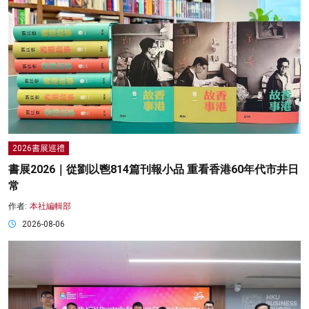
2026書展巡禮
書展2026｜從劉以鬯814篇刊報小品 重看香港60年代市井日
常
作者:
本社編輯部
2026-08-06