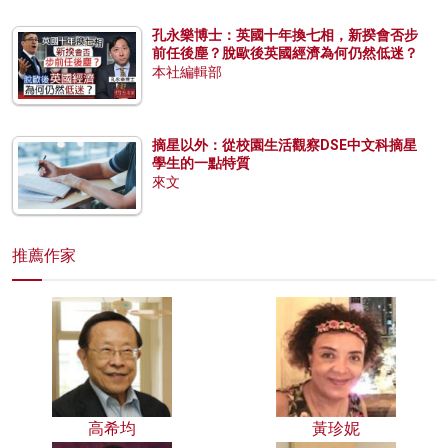
孔永樂博士：英國十年換七相，新揆會否步
前任後塵？脫歐後英國經濟為何仍然低迷？
本社編輯部
摘星以外：從校園生活觀察DSE中文科摘星
學生的一點特質
來文
推薦作家
高希均
黃珍妮