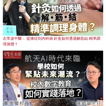
左常波中醫： 從痛症到內科病 針灸如何透過解筋結 精準調
理身體？