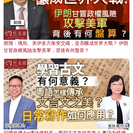
鄧飛：俄烏、美伊多方衝突交織，是否釀成世界大戰？ 伊朗
甘冒政權風險攻擊美軍，背後有何盤算？
邱國光博士x潘詠儀校長：學習古文有何意義？ 粵語怎樣傳