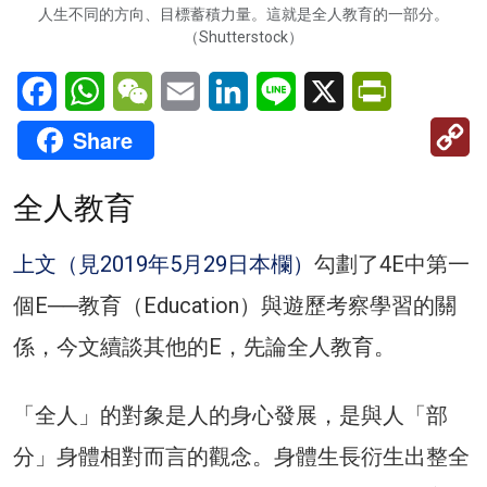
人生不同的方向、目標蓄積力量。這就是全人教育的一部分。
（Shutterstock）
Facebook
WhatsApp
WeChat
Email
LinkedIn
Line
X
PrintFriendl
C
Share
Li
全人教育
上文（見2019年5月29日本欄）
勾劃了4E中第一
個E──教育（Education）與遊歷考察學習的關
係，今文續談其他的E，先論全人教育。
「全人」的對象是人的身心發展，是與人「部
分」身體相對而言的觀念。身體生長衍生出整全