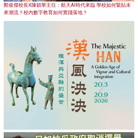
鄭俊傑校長X陳穎華主任：航天AI時代來臨 學校如何緊貼未
來潮流？校內數字教育如何實踐落地？