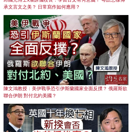
承文言文之美？ 日常寫作如何應用？
陳文鴻教授：美伊戰爭恐引伊斯蘭國家全面反撲？ 俄羅斯欲
聯合伊朗 對付北約美國？