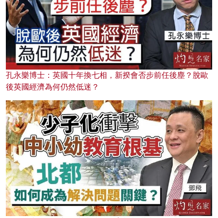
孔永樂博士：英國十年換七相，新揆會否步前任後塵？脫歐
後英國經濟為何仍然低迷？