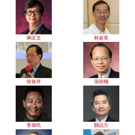
蔣匡文
林超英
徐俊祥
張樹槐
李偉民
關品方