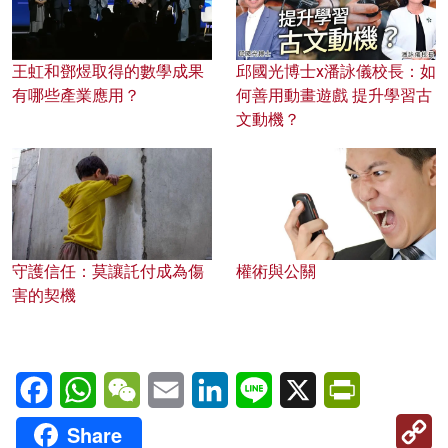
王虹和鄧煜取得的數學成果
邱國光博士x潘詠儀校長：如
有哪些產業應用？
何善用動畫遊戲 提升學習古
文動機？
守護信任：莫讓託付成為傷
權術與公關
害的契機
Facebook
WhatsApp
WeChat
Email
LinkedIn
Line
X
PrintFriendl
C
Share
Li