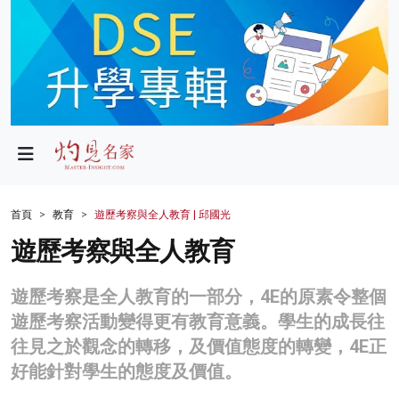
政局
教育
文化
財經
首頁
教育
遊歷考察與全人教育 | 邱國光
生活
遊歷考察與全人教育
健康
遊歷考察是全人教育的一部分，4E的原素令整個
商業
遊歷考察活動變得更有教育意義。學生的成長往
往見之於觀念的轉移，及價值態度的轉變，4E正
科技
好能針對學生的態度及價值。
影片