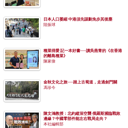
日本人口萎縮 中港須先謀劃免步其後塵
陸振球
種菜得愛 記一本好書──讀吳燕青的《在香港
的離島種菜》
陳家偉
金秋文化之旅──踏上古蜀道，走過劍門關
馮珍今
陳文鴻教授：北約縱深空襲 俄羅斯瀕臨戰敗
邊緣？中國零部件能左右戰局走向？
本社編輯部