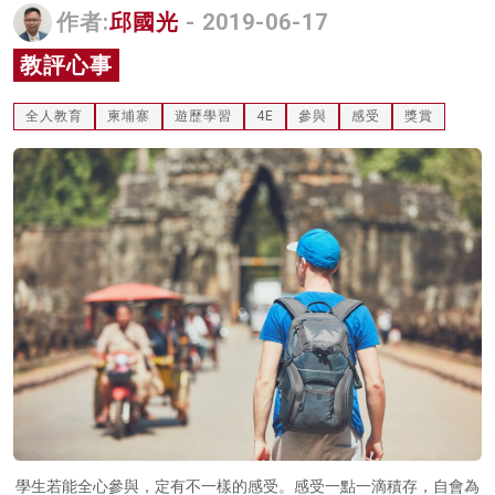
作者:
邱國光
- 2019-06-17
名家榜
教評心事
灼見活動
全人教育
柬埔寨
遊歷學習
4E
參與
感受
獎賞
關於我們
學生若能全心參與，定有不一樣的感受。感受一點一滴積存，自會為