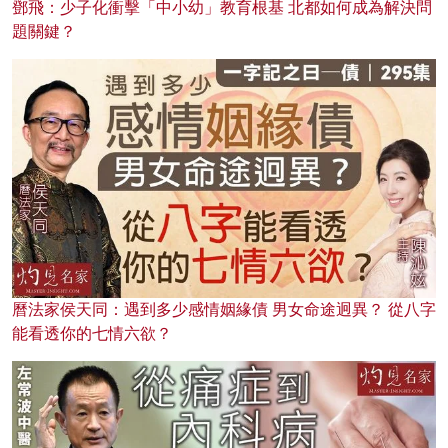
鄧飛：少子化衝擊「中小幼」教育根基 北都如何成為解決問
題關鍵？
曆法家侯天同：遇到多少感情姻緣債 男女命途迥異？ 從八字
能看透你的七情六欲？