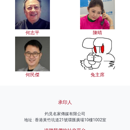
何志平
陳晴
何民傑
兔主席
承印人
灼見名家傳媒有限公司
地址 : 香港黃竹坑道21號環匯廣場10樓1002室