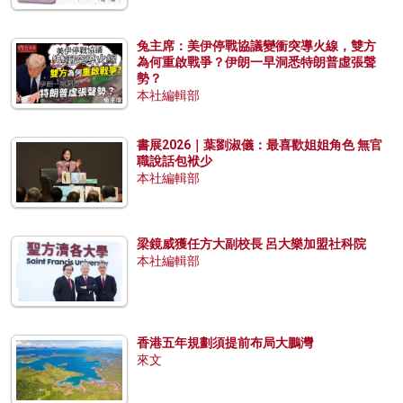
兔主席：美伊停戰協議變衝突導火線，雙方
為何重啟戰爭？伊朗一早洞悉特朗普虛張聲
勢？
本社編輯部
書展2026｜葉劉淑儀：最喜歡姐姐角色 無官
職說話包袱少
本社編輯部
梁鏡威獲任方大副校長 呂大樂加盟社科院
本社編輯部
香港五年規劃須提前布局大鵬灣
來文