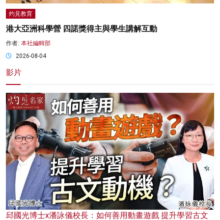
灼見教育
港大亞洲科學營 四諾獎得主與學生講解互動
作者:
本社編輯部
2026-08-04
影片
邱國光博士x潘詠儀校長：如何善用動畫遊戲 提升學習古文