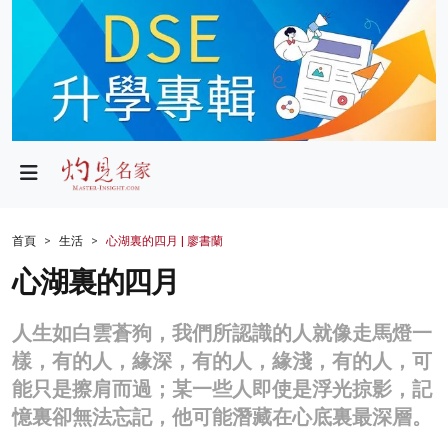
政局
教育
文化
財經
首頁
生活
心湖裏的四月 | 廖書蘭
生活
心湖裏的四月
健康
人生如白雲蒼狗，我們所認識的人就像走馬燈一
商業
樣，有的人，緣深，有的人，緣淺，有的人，可
能只是擦肩而過；某一些人即使是浮光掠影，記
科技
憶裏卻無法忘記，他可能潛藏在心底裏最深層。
影片