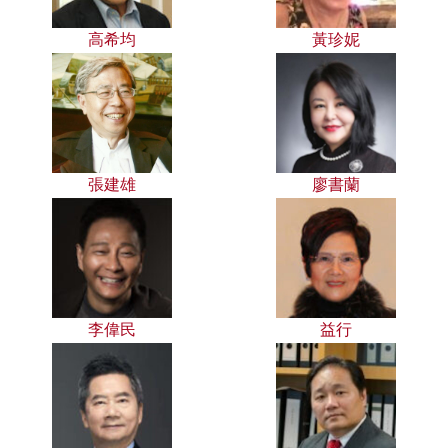
高希均
黃珍妮
張建雄
廖書蘭
李偉民
益行