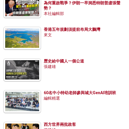
為何重啟戰爭？伊朗一早洞悉特朗普虛張聲
勢？
本社編輯部
香港五年規劃須提前布局大鵬灣
來文
歷史給中國人一個公道
張建雄
60名中小特幼老師參與城大GenAI培訓班
編輯精選
西方世界兩批政客