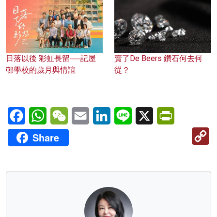
日落以後 彩虹長留──記屋
賣了De Beers 鑽石何去何
邨學校的歲月與情誼
從？
Facebook
WhatsApp
WeChat
Email
LinkedIn
Line
X
PrintFriendl
C
Share
Li