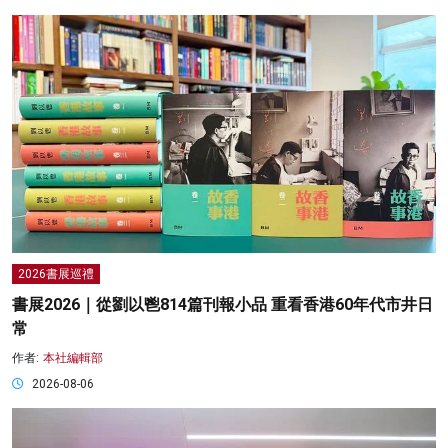
2026書展巡禮
書展2026｜從劉以鬯814篇刊報小品 重看香港60年代市井日
常
作者:
本社編輯部
2026-08-06