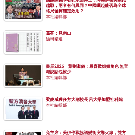
國際關係學者孔永樂博士：將美伊衝突類比
越戰，兩者有何異同？中國崛起能否為全球
格局發揮穩定效用？
本社編輯部
葛亮：見南山
編輯精選
書展2026｜葉劉淑儀：最喜歡姐姐角色 無官
職說話包袱少
本社編輯部
梁鏡威獲任方大副校長 呂大樂加盟社科院
本社編輯部
兔主席：美伊停戰協議變衝突導火線，雙方