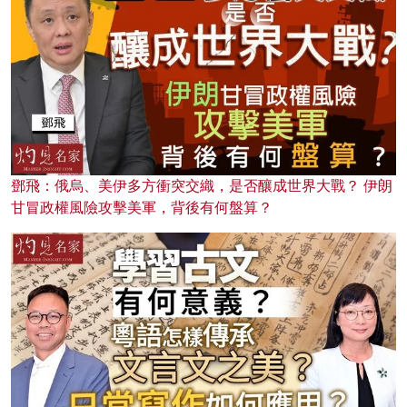
鄧飛：俄烏、美伊多方衝突交織，是否釀成世界大戰？ 伊朗
甘冒政權風險攻擊美軍，背後有何盤算？