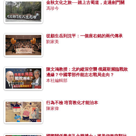
金秋文化之旅──踏上古蜀道，走過劍門關
馮珍今
從顧生岳到沈平：一個座右銘的兩代傳承
劉家美
陳文鴻教授：北約縱深空襲 俄羅斯瀕臨戰敗
邊緣？中國零部件能左右戰局走向？
本社編輯部
行為不檢 培育教化才能治本
陳家偉