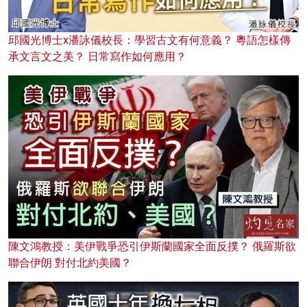
邱國光博士x潘詠儀校長：學習古文有何意義？ 粵語怎樣傳
承文言文之美？ 日常寫作如何應用？
陳文鴻教授：美伊戰爭恐引伊斯蘭國家全面反撲？ 俄羅斯欲
聯合伊朗 對付北約美國？