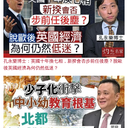
孔永樂博士：英國十年換七相，新揆會否步前任後塵？脫歐
後英國經濟為何仍然低迷？