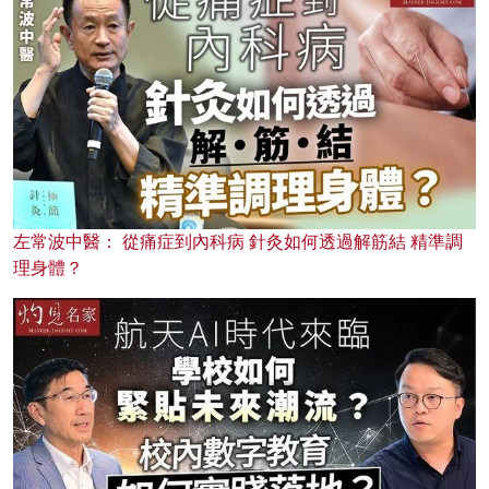
左常波中醫： 從痛症到內科病 針灸如何透過解筋結 精準調
理身體？