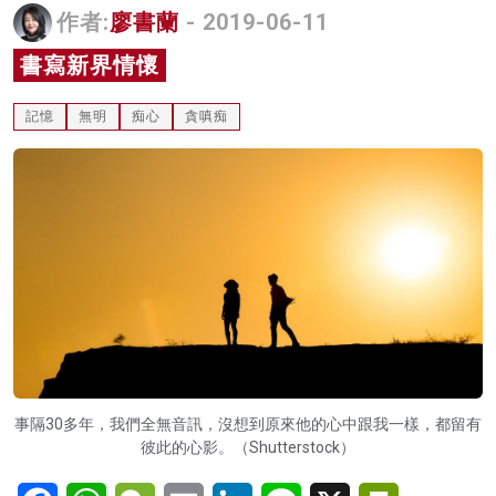
作者:
廖書蘭
- 2019-06-11
名家榜
書寫新界情懷
灼見活動
記憶
無明
痴心
貪嗔痴
關於我們
事隔30多年，我們全無音訊，沒想到原來他的心中跟我一樣，都留有
彼此的心影。（Shutterstock）
Facebook
WhatsApp
WeChat
Email
LinkedIn
Line
X
PrintFriendl