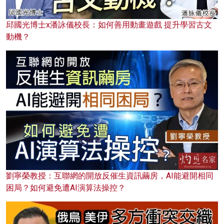
邱國光博士x潘詠儀校長：如何善用動畫遊戲 提升學習古文
動機？
劉寧榮教授：互聯網的開放反催生資訊繭房，AI能避開相同
困局？如何避免遭AI演算法操控？