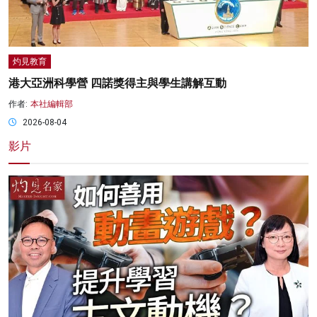
灼見教育
港大亞洲科學營 四諾獎得主與學生講解互動
作者:
本社編輯部
2026-08-04
影片