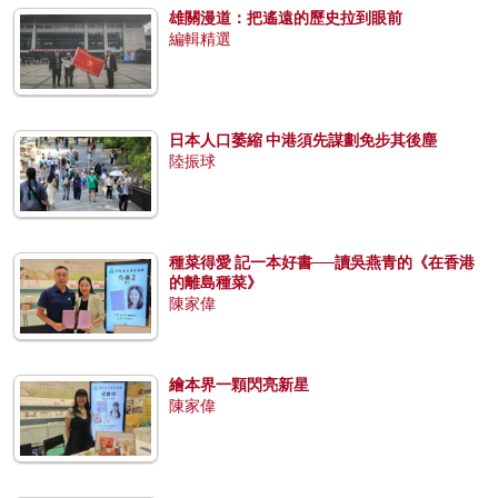
雄關漫道：把遙遠的歷史拉到眼前
編輯精選
日本人口萎縮 中港須先謀劃免步其後塵
陸振球
種菜得愛 記一本好書──讀吳燕青的《在香港
的離島種菜》
陳家偉
繪本界一顆閃亮新星
陳家偉