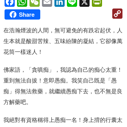
C
Share
Li
在浩瀚煙波的人間，無可避免的有跌宕起伏，人
生本就是酸甜苦辣、五味紛陳的凝結，它卻像萬
花筒一樣迷人！
佛家語，「貪嗔痴」，我認為自己的痴心太重！
重到無法自拔！意即愚痴。我笑自己既是「愚
痴」得無法救藥，就繼續愚痴下去，也不無是良
方解藥吧。
我絕對有資格稱得上愚痴一名！身上揹的行囊太