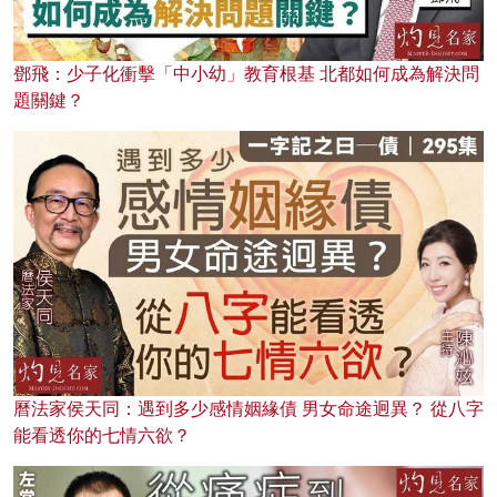
鄧飛：少子化衝擊「中小幼」教育根基 北都如何成為解決問
題關鍵？
曆法家侯天同：遇到多少感情姻緣債 男女命途迥異？ 從八字
能看透你的七情六欲？