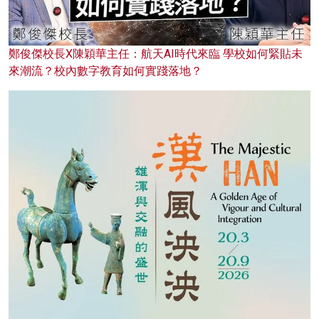
鄭俊傑校長X陳穎華主任：航天AI時代來臨 學校如何緊貼未
來潮流？校內數字教育如何實踐落地？