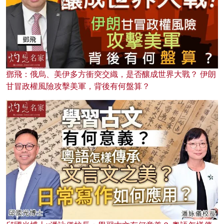
鄧飛：俄烏、美伊多方衝突交織，是否釀成世界大戰？ 伊朗
甘冒政權風險攻擊美軍，背後有何盤算？