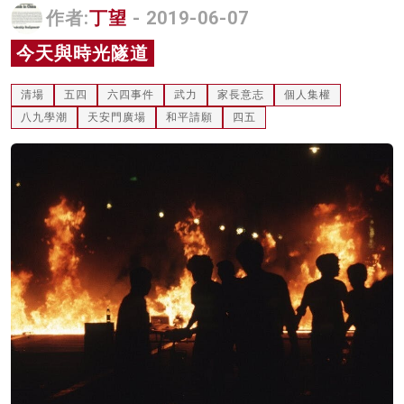
作者:
丁望
- 2019-06-07
名家榜
今天與時光隧道
灼見活動
清場
五四
六四事件
武力
家長意志
個人集權
關於我們
八九學潮
天安門廣場
和平請願
四五