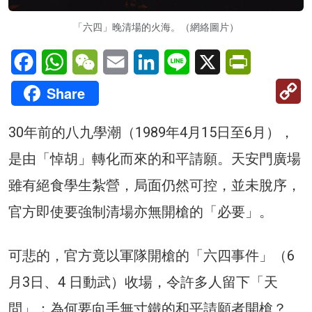
「六四」晚清場的火海。（網絡圖片）
Facebook
WhatsApp
WeChat
Email
LinkedIn
Line
X
PrintFriendl
C
Share
Li
30年前的八九學潮（1989年4月15日至6月），
是由「悼胡」轉化而來的和平請願。天安門廣場
雖有絕食學生紮營，局面仍然可控，並未脫序，
官方即使要強制清場亦無開槍的「必要」。
可悲的，官方竟以軍隊開槍的「六四事件」（6
月3日、4 日動武）收場，令許多人留下「天
問」：為何要向手無寸鐵的和平請願者開槍？