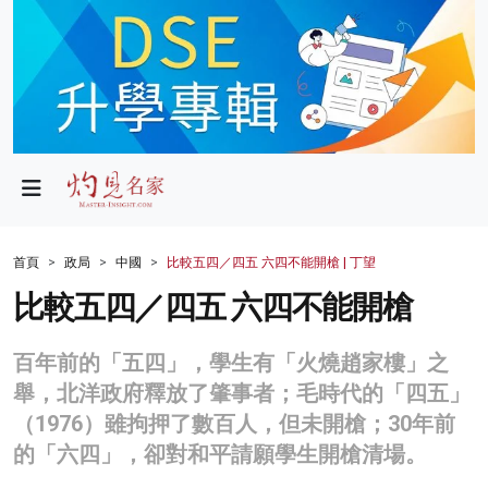
政局
教育
文化
財經
首頁
政局
中國
比較五四／四五 六四不能開槍 | 丁望
生活
比較五四／四五 六四不能開槍
健康
百年前的「五四」，學生有「火燒趙家樓」之
商業
舉，北洋政府釋放了肇事者；毛時代的「四五」
（1976）雖拘押了數百人，但未開槍；30年前
科技
的「六四」，卻對和平請願學生開槍清場。
影片