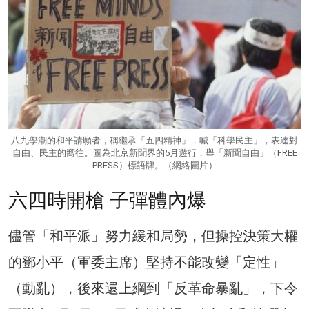
八九學潮的和平請願者，稱繼承「五四精神」，喊「科學民主」，表達對
自由、民主的嚮往。圖為北京新聞界的5月遊行，舉「新聞自由」（FREE
PRESS）標語牌。（網絡圖片）
六四時開槍 子彈體內爆
儘管「和平派」努力緩和局勢，但操控決策大權
的鄧小平（軍委主席）堅持不能改變「定性」
（動亂），後來還上綱到「反革命暴亂」，下令