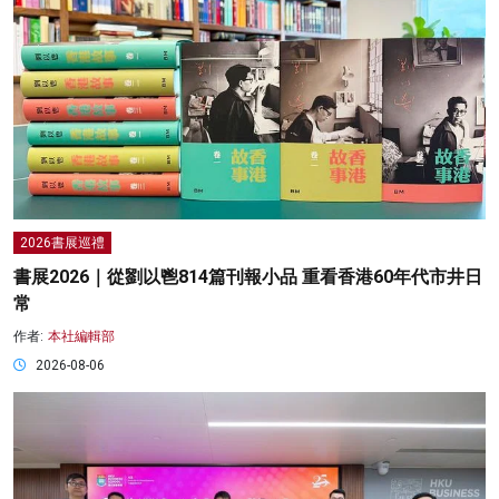
2026書展巡禮
書展2026｜從劉以鬯814篇刊報小品 重看香港60年代市井日
常
作者:
本社編輯部
2026-08-06