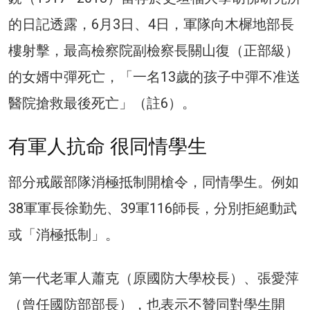
的日記透露，6月3日、4日，軍隊向木樨地部長
樓射擊，最高檢察院副檢察長關山復（正部級）
的女婿中彈死亡，「一名13歲的孩子中彈不准送
醫院搶救最後死亡」（註6）。
有軍人抗命 很同情學生
部分戒嚴部隊消極抵制開槍令，同情學生。例如
38軍軍長徐勤先、39軍116師長，分別拒絕動武
或「消極抵制」。
第一代老軍人蕭克（原國防大學校長）、張愛萍
（曾任國防部部長），也表示不贊同對學生開