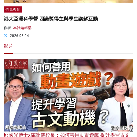
灼見教育
港大亞洲科學營 四諾獎得主與學生講解互動
作者:
本社編輯部
2026-08-04
影片
邱國光博士x潘詠儀校長：如何善用動畫遊戲 提升學習古文