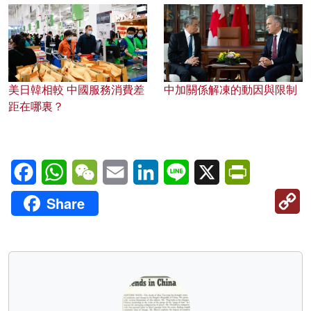
美日韓相較 中國服務消費差
中加關係解凍的動因與限制
距在哪裏？
Facebook
WhatsApp
WeChat
Email
LinkedIn
Line
X
PrintFriendl
C
Share
Li