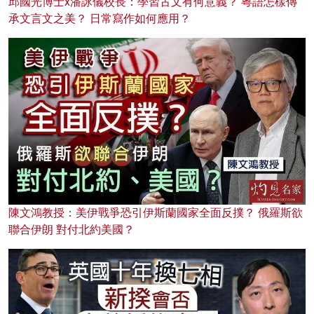
邱國光博士x潘詠儀校長：學習古文有何意義？ 粵語怎樣傳
承文言文之美？ 日常寫作如何應用？
陳文鴻教授：美伊戰爭恐引伊斯蘭國家全面反撲？ 俄羅斯欲
聯合伊朗 對付北約美國？