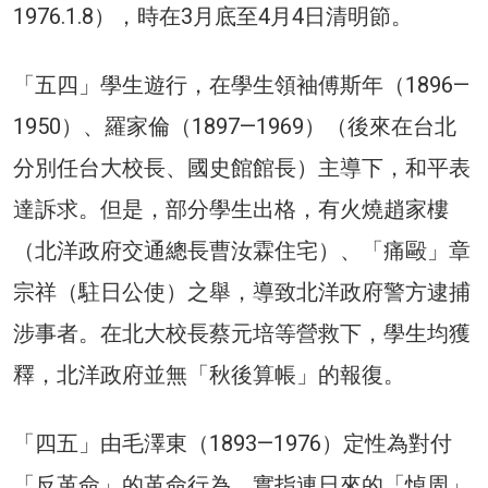
1976.1.8），時在3月底至4月4日清明節。
「五四」學生遊行，在學生領袖傅斯年（1896—
1950）、羅家倫（1897—1969）（後來在台北
分別任台大校長、國史館館長）主導下，和平表
達訴求。但是，部分學生出格，有火燒趙家樓
（北洋政府交通總長曹汝霖住宅）、「痛毆」章
宗祥（駐日公使）之舉，導致北洋政府警方逮捕
涉事者。在北大校長蔡元培等營救下，學生均獲
釋，北洋政府並無「秋後算帳」的報復。
「四五」由毛澤東（1893—1976）定性為對付
「反革命」的革命行為，實指連日來的「悼周」