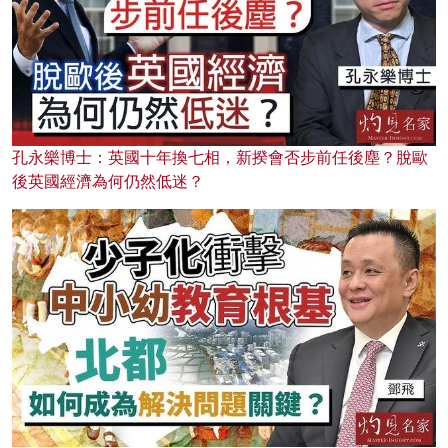
孔永樂博士：英國十年換七相，新揆會否步前任後塵？脫歐
後英國經濟為何仍然低迷？