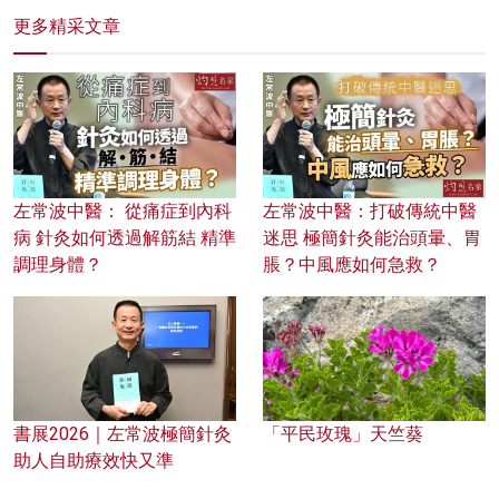
更多精采文章
左常波中醫： 從痛症到內科
左常波中醫：打破傳統中醫
病 針灸如何透過解筋結 精準
迷思 極簡針灸能治頭暈、胃
調理身體？
脹？中風應如何急救？
書展2026｜左常波極簡針灸
「平民玫瑰」天竺葵
助人自助療效快又準