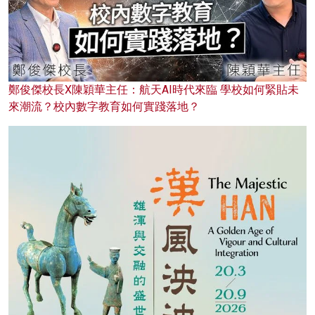
鄭俊傑校長X陳穎華主任：航天AI時代來臨 學校如何緊貼未
來潮流？校內數字教育如何實踐落地？