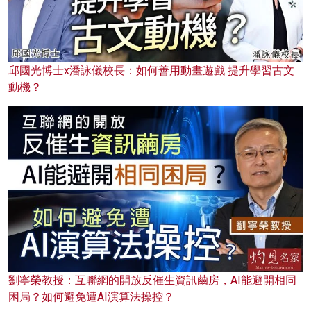
邱國光博士x潘詠儀校長：如何善用動畫遊戲 提升學習古文
動機？
劉寧榮教授：互聯網的開放反催生資訊繭房，AI能避開相同
困局？如何避免遭AI演算法操控？