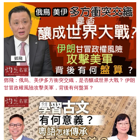
鄧飛：俄烏、美伊多方衝突交織，是否釀成世界大戰？ 伊朗
甘冒政權風險攻擊美軍，背後有何盤算？