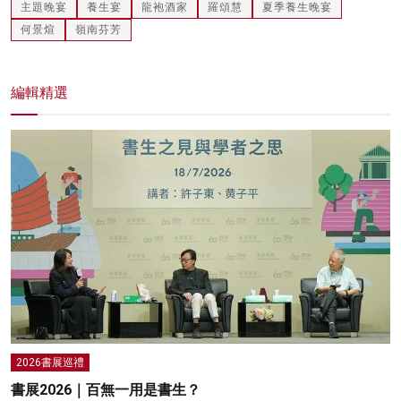
主題晚宴
養生宴
龍袍酒家
羅頌慧
夏季養生晚宴
何景煊
嶺南芬芳
編輯精選
2026書展巡禮
書展2026｜百無一用是書生？