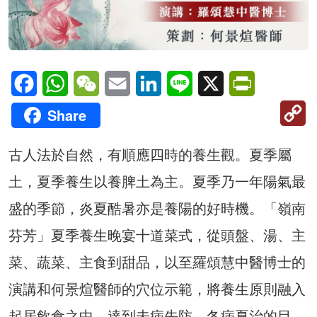
Facebook
WhatsApp
WeChat
Email
LinkedIn
Line
X
PrintFriendl
C
Share
Li
古人法於自然，有順應四時的養生觀。夏季屬
土，夏季養生以養脾土為主。夏季乃一年陽氣最
盛的季節，炎夏酷暑亦是養陽的好時機。「嶺南
芬芳」夏季養生晚宴十道菜式，從頭盤、湯、主
菜、蔬菜、主食到甜品，以至羅頌慧中醫博士的
演講和何景煊醫師的穴位示範，將養生原則融入
起居飲食之中，達到未病先防、冬病夏治的目