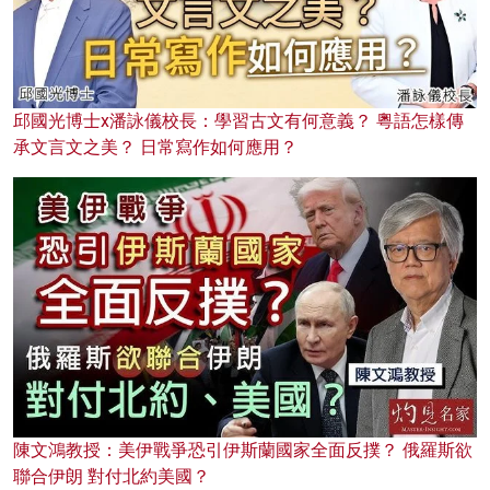
邱國光博士x潘詠儀校長：學習古文有何意義？ 粵語怎樣傳
承文言文之美？ 日常寫作如何應用？
陳文鴻教授：美伊戰爭恐引伊斯蘭國家全面反撲？ 俄羅斯欲
聯合伊朗 對付北約美國？