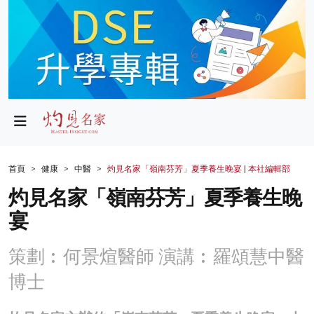
政局
教育
文化
財經
首頁
健康
中醫
灼見名家「嶺南芬芳」夏季養生晚宴 | 本社編輯部
生活
灼見名家「嶺南芬芳」夏季養生晚
宴
健康
商業
策劃︰何景煊醫師 演講︰羅頌慧中醫
科技
博士
影片