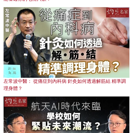
左常波中醫： 從痛症到內科病 針灸如何透過解筋結 精準調
理身體？