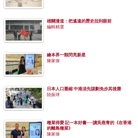
雄關漫道：把遙遠的歷史拉到眼前
編輯精選
繪本界一顆閃亮新星
陳家偉
日本人口萎縮 中港須先謀劃免步其後塵
陸振球
種菜得愛 記一本好書──讀吳燕青的《在香港
的離島種菜》
陳家偉