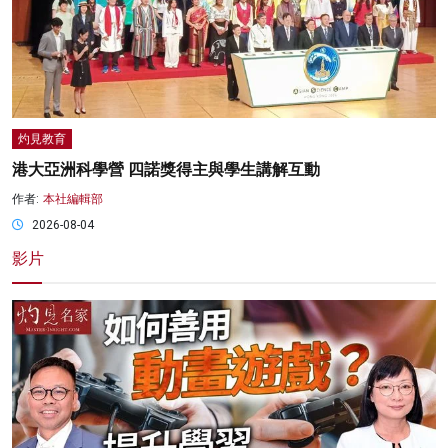
灼見教育
港大亞洲科學營 四諾獎得主與學生講解互動
作者:
本社編輯部
2026-08-04
影片