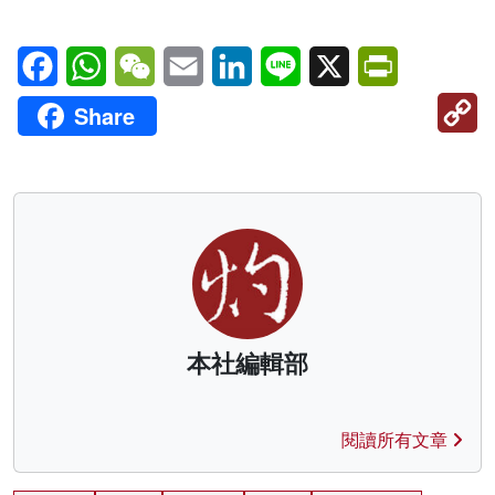
Facebook
WhatsApp
WeChat
Email
LinkedIn
Line
X
PrintFriendl
C
Share
Li
本社編輯部
閱讀所有文章