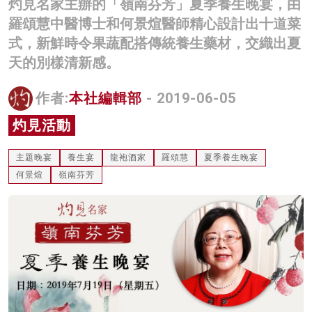
灼見名家主辦的「嶺南芬芳」夏季養生晚宴，由
名家榜
羅頌慧中醫博士和何景煊醫師精心設計出十道菜
式，新鮮時令果蔬配搭傳統養生藥材，交織出夏
灼見活動
天的別樣清新感。
關於我們
作者:
本社編輯部
- 2019-06-05
灼見活動
主題晚宴
養生宴
龍袍酒家
羅頌慧
夏季養生晚宴
何景煊
嶺南芬芳