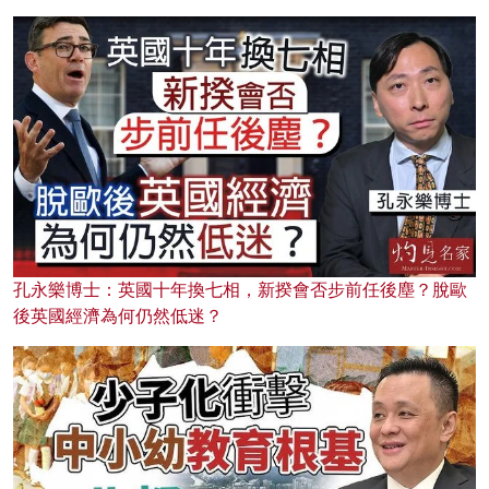
孔永樂博士：英國十年換七相，新揆會否步前任後塵？脫歐
後英國經濟為何仍然低迷？