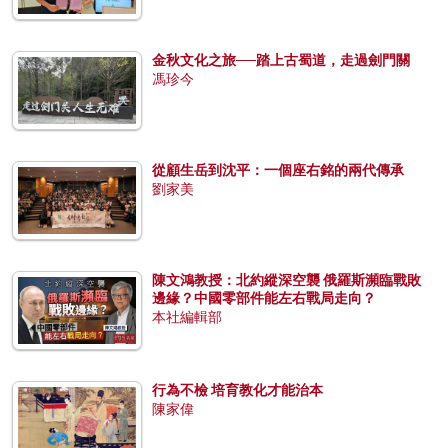
金秋文化之旅──踏上古蜀道，走過劍門關
馮珍今
從顧生岳到沈平：一個座右銘的兩代傳承
劉家美
陳文鴻教授：北約縱深空襲 俄羅斯瀕臨戰敗
邊緣？中國零部件能左右戰局走向？
本社編輯部
行為不檢 培育教化才能治本
陳家偉