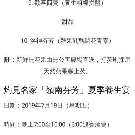
9. 歡喜四寶（養生粗糧拼盤）
甜品
10. 洛神芬芳（雜果乳酪調花青素）
註：
新鮮無花果由無公害農埸直送，打芡則採用
天然蘋果膠上芡。
灼見名家「嶺南芬芳」夏季養生宴
日期︰2019年7月19日（星期五）
時間︰晚上7:00至10:00（6:00迎賓酒會）