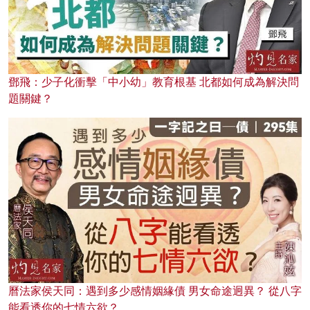
鄧飛：少子化衝擊「中小幼」教育根基 北都如何成為解決問
題關鍵？
曆法家侯天同：遇到多少感情姻緣債 男女命途迥異？ 從八字
能看透你的七情六欲？